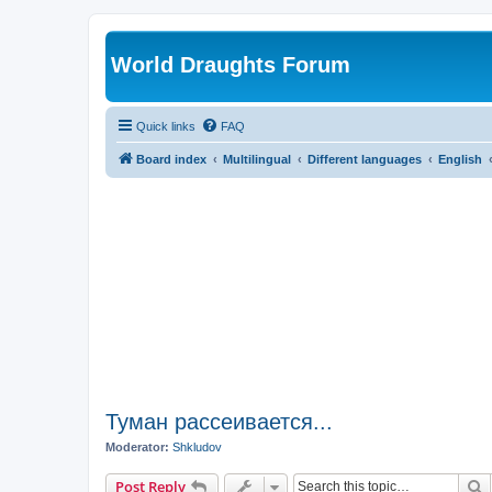
World Draughts Forum
Quick links
FAQ
Board index
Multilingual
Different languages
English
Туман рассеивается...
Moderator:
Shkludov
S
Post Reply