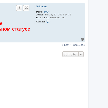
Shkludov
Posts:
6004
Joined:
Fri May 23, 2008 14:36
Real name:
Shkludov Petr
C
Contact:
е
o
n
ьном статусе
t
a
c
t
T
S
o
h
1 post • Page
1
of
1
p
k
l
u
Jump to
d
o
v