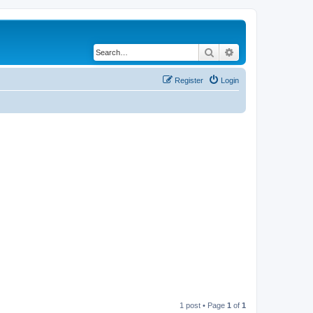
Search
Advanced search
Register
Login
1 post • Page
1
of
1