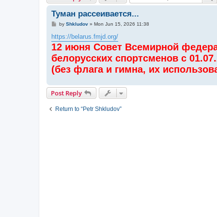
Туман рассеивается...
P
by
Shkludov
»
Mon Jun 15, 2026 11:38
o
s
https://belarus.fmjd.org/
t
12 июня Совет Всемирной федер
белорусских спортсменов с 01.07
(без флага и гимна, их использов
Post Reply
Return to “Petr Shkludov”