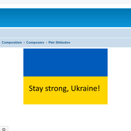
Composition
Composers
Petr Shkludov
earch
Advanced search