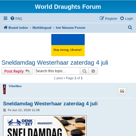
World Draughts Forum
FAQ
Register
Login
S
Board index
Multilingual
het Nieuwe Forum
e
a
r
c
Sneldamdag Westerhaar zaterdag 4 juli
h
Search
Advanced search
Post Reply
1 post • Page
1
of
1
VibeMan
Sneldamdag Westerhaar zaterdag 4 juli
P
Fri Jun 12, 2026 11:08
o
s
t