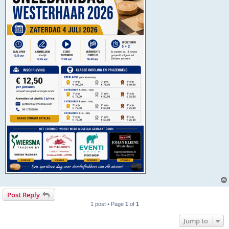
Post Reply
1 post • Page
1
of
1
Jump to