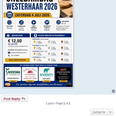
Post Reply
1 post • Page
1
of
1
Jump to