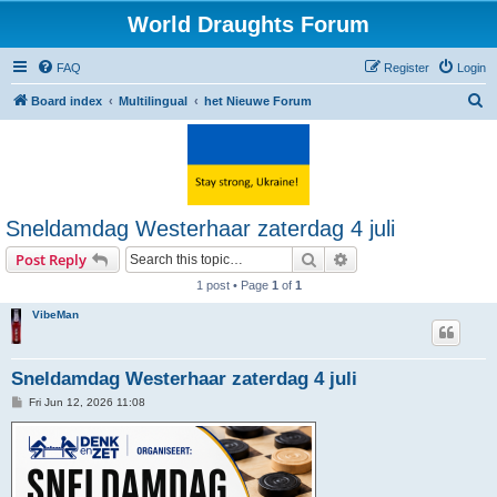
World Draughts Forum
FAQ
Register
Login
S
Board index
Multilingual
het Nieuwe Forum
e
a
r
c
Sneldamdag Westerhaar zaterdag 4 juli
h
Search
Advanced search
Post Reply
1 post • Page
1
of
1
VibeMan
Sneldamdag Westerhaar zaterdag 4 juli
P
Fri Jun 12, 2026 11:08
o
s
t