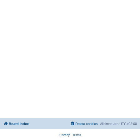
Board index
Delete cookies
All times are
UTC+02:00
Privacy
|
Terms