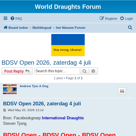
World Draughts Forum
FAQ
Register
Login
S
Board index
Multilingual
het Nieuwe Forum
e
a
r
c
BDSV Open 2026, zaterdag 4 juli
h
Search
Advanced search
Post Reply
1 post • Page
1
of
1
Andrew Tjon A Ong
BDSV Open 2026, zaterdag 4 juli
P
Wed May 20, 2026 13:14
o
s
Bron: Facebookgroep
International Draughts
t
Steven Tjong
BDSV Open - BDSV Open - BDSV Open