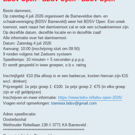
Beste dammers,
Op zaterdag 4 juli 2026 organiseert de Barneveldse dam- en
schaakvereniging (BDSV Barneveld) weer het BDSV Open. Een uniek
toernooi, want naast het damtoernooi zal er ook een schaaktoernooi zijn.
Op dezelfde datum, dezelfde locatie en in dezelfde zaal!
Alle informatie over het damtoernooi:
Datum: Zaterdag 4 juli 2026
Aanvang: 10:00 (inschrijving sluit om 09:50)
9 ronden volgens het Zwitsers systeem
Speeltempo: 10 minuten + 5 seconden p.p.p.p.
Er wordt gespeeld in twee groepen, o.b.v. rating
Inschrijfgeld: €10 (Na afloop is er een barbecue, kosten hiervan zijn €15
excl. drinken)
Prijzengeld: 1e prijs groep 1: €100. 1e prijs groep 2: €75 (in elke groep
zijn er vijf geldprijzen)
Inschrijven en meer informatie:
https://www.bdsv.nl/bdsv-open-2026/
Vragen en/of opmerkingen:
toernooi.bdsv@gmail.com
Adres speellocatie:
Oosterboshal
Wethouder Rebellaan 138 // 3771 KA Barneveld .
******************************************************