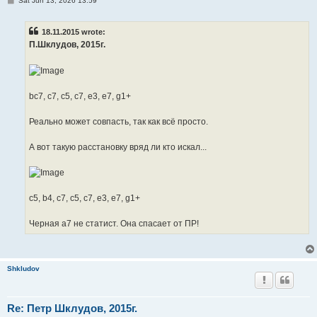
Sat Jun 13, 2026 13:59
o
s
t
18.11.2015 wrote:
П.Шклудов, 2015г.
bc7, c7, c5, c7, e3, e7, g1+
Реально может совпасть, так как всё просто.
А вот такую расстановку вряд ли кто искал...
c5, b4, c7, c5, c7, e3, e7, g1+
Черная а7 не статист. Она спасает от ПР!
Shkludov
Re: Петр Шклудов, 2015г.