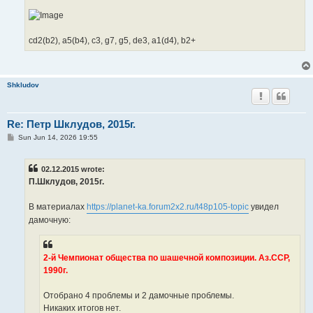
cd2(b2), a5(b4), c3, g7, g5, de3, a1(d4), b2+
Shkludov
Re: Петр Шклудов, 2015г.
P
Sun Jun 14, 2026 19:55
o
s
t
02.12.2015 wrote:
П.Шклудов, 2015г.
В материалах
https://planet-ka.forum2x2.ru/t48p105-topic
увидел
дамочную:
2-й Чемпионат общества по шашечной композиции. Аз.ССР,
1990г.
Отобрано 4 проблемы и 2 дамочные проблемы.
Никаких итогов нет.