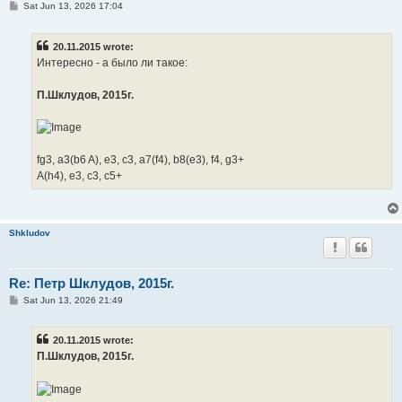
P
Sat Jun 13, 2026 17:04
o
s
t
20.11.2015 wrote:
Интересно - а было ли такое:
П.Шклудов, 2015г.
fg3, a3(b6 A), e3, c3, a7(f4), b8(e3), f4, g3+
A(h4), e3, c3, c5+
Shkludov
Re: Петр Шклудов, 2015г.
P
Sat Jun 13, 2026 21:49
o
s
t
20.11.2015 wrote:
П.Шклудов, 2015г.