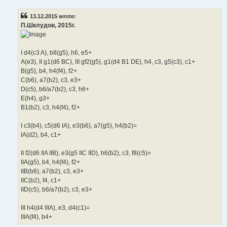
s
t
13.12.2015 wrote:
П.Шклудов, 2015г.
I d4(c3 A), b8(g5), h6, e5+
A(e3), II g1(d6 BC), III gf2(g5), g1(d4 B1 DE), h4, c3, g5(c3), c1+
B(g5), b4, h4(f4), f2+
C(b6), a7(b2), c3, e3+
D(c5), b6/a7(b2), c3, h6+
E(h4), g3+
B1(b2), c3, h4(f4), f2+
I c3(b4), c5(d6 IA), e3(b6), a7(g5), h4(b2)=
IA(d2), b4, c1+
II f2(d6 IIA IIB), e3(g5 IIC IID), h6(b2), c3, f8(c5)=
IIA(g5), b4, h4(f4), f2+
IIB(b6), a7(b2), c3, e3+
IIC(b2), f4, c1+
IID(c5), b6/a7(b2), c3, e3+
III h4(d4 IIIA), e3, d4(c1)=
IIIA(f4), b4+