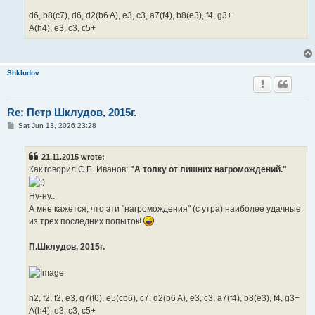
d6, b8(c7), d6, d2(b6 A), e3, c3, a7(f4), b8(e3), f4, g3+
A(h4), e3, c3, c5+
Shkludov
Re: Петр Шклудов, 2015г.
P
Sat Jun 13, 2026 23:28
o
s
t
21.11.2015 wrote:
Как говорил С.Б. Иванов:
"А толку от лишних нагромождений."
Ну-ну...
А мне кажется, что эти "нагромождения" (с утра) наиболее удачные
из трех последних попыток!
П.Шклудов, 2015г.
h2, f2, f2, e3, g7(f6), e5(cb6), c7, d2(b6 A), e3, c3, a7(f4), b8(e3), f4, g3+
A(h4), e3, c3, c5+