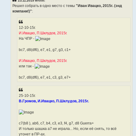
23.11.2015 wrote:
Решил собрать в одно место с темы
"Иван Ивацко, 2015г. (энд
компани!)"
:
12-10-15г.
И.Ивацко, П.Шклудов, 2015г.
На ЧПР -
bc7, d8(df6), e7, e1, g7, g3, с1+
И.Ивацко, П.Шклудов, 2015г.
или так -
bc7, d8(df6), e7, e1, c3, g3, е7+
25-10-15г.
В.Громов, И.Ивацко, П.Шклудов, 2015г.
c7(b8 ), ab6, c7, b4, c3, e3, f4, g7, d8 Guerra+
И только шашка а7 не играла... Но, если её снять, то всё
утонет в ПР-ах.