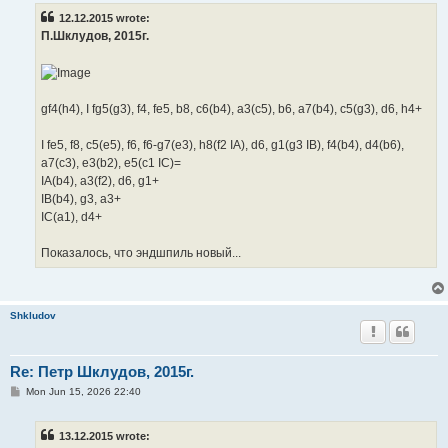
t
12.12.2015 wrote:
П.Шклудов, 2015г.
gf4(h4), I fg5(g3), f4, fe5, b8, c6(b4), a3(c5), b6, a7(b4), c5(g3), d6, h4+
I fe5, f8, c5(e5), f6, f6-g7(e3), h8(f2 IA), d6, g1(g3 IB), f4(b4), d4(b6),
a7(c3), e3(b2), e5(c1 IC)=
IA(b4), a3(f2), d6, g1+
IB(b4), g3, a3+
IC(a1), d4+
Показалось, что эндшпиль новый...
Shkludov
Re: Петр Шклудов, 2015г.
P
Mon Jun 15, 2026 22:40
o
s
t
13.12.2015 wrote: