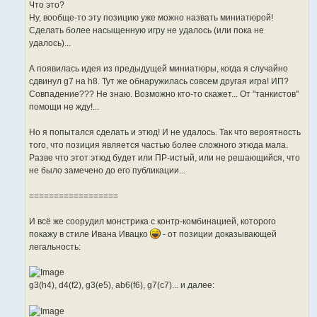
Что это?
Ну, вообще-то эту позицию уже можно назвать миниатюрой!
Сделать более насыщенную игру не удалось (или пока не
удалось)...
А появилась идея из предыдущей миниатюры, когда я случайно
сдвинул g7 на h8. Тут же обнаружилась совсем другая игра! ИП?
Совпадение??? Не знаю. Возможно кто-то скажет... От "танкистов"
помощи не жду!...
Но я попытался сделать и этюд! И не удалось. Так что вероятность
того, что позиция является частью более сложного этюда мала.
Разве что этот этюд будет или ПР-истый, или не решающийся, что
не было замечено до его публикации...
==================
И всё же соорудил монстрика с контр-комбинацией, которого
покажу в стиле Ивана Ивацко
- от позиции доказывающей
легальность:
g3(h4), d4(f2), g3(e5), ab6(f6), g7(c7)... и далее: