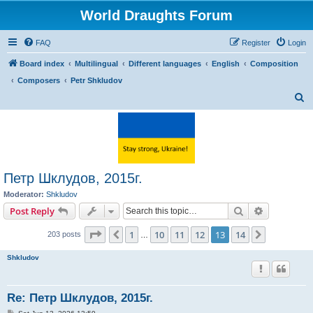
World Draughts Forum
FAQ
Register
Login
Board index
Multilingual
Different languages
English
Composition
Composers
Petr Shkludov
S
e
a
r
c
Петр Шклудов, 2015г.
h
Moderator:
Shkludov
Search
Advanced s
Post Reply
Page
13
of
14
1
10
11
12
13
14
Previous
Next
203 posts
…
Shkludov
Re: Петр Шклудов, 2015г.
P