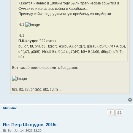
Кажется именно в 1990-м году были трагические события в
Сумгаите и началась война в Карабахе…
Приведу сейчас одну дамочную проблему из подборки:
№1
№1
П.Шклудов
??? очков
b8, c7, f8, b4!, c3!, f2(c7), e3(b6 A), d4(g7), g3(a5), c5(f6), f4+ A(d6),
d4(g7), g3(f6), f4(fe5 B), f6(c5), g7(d4), h8+ B(de5), d6(g5), c7(f4),
b8+
Вот так её можно оформить без дамок:
fg3, d2, c7, b4(a5), gf2, c3, f2... +
Shkludov
Re: Петр Шклудов, 2015г.
P
Sun Jun 14, 2026 22:20