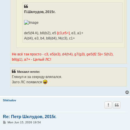
П.Шклудов, 2015г.
de5(f4 A), b8(b2), e5
[c3,e5+]
, e3, a1+
A(d4), e3, b4, b8(d4), f4(c3), c1+
Не всё так просто - c3, e5(e3), d4(h4), g7(g3), ge5(f2 S)= S(h2),
b8(g1), a7+ - Целый ЛС!
Михаил wrote:
Глянул и за секунду вляпался.
Зато ЛС появился
Shkludov
Re: Петр Шклудов, 2015г.
P
Mon Jun 15, 2026 19:54
o
s