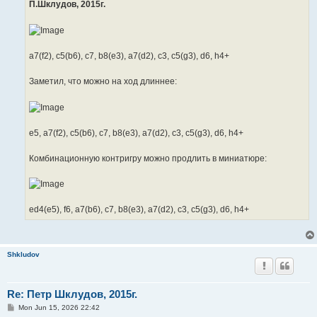
П.Шклудов, 2015г.
a7(f2), c5(b6), c7, b8(e3), a7(d2), c3, c5(g3), d6, h4+
Заметил, что можно на ход длиннее:
e5, a7(f2), c5(b6), c7, b8(e3), a7(d2), c3, c5(g3), d6, h4+
Комбинационную контригру можно продлить в миниатюре:
ed4(e5), f6, a7(b6), c7, b8(e3), a7(d2), c3, c5(g3), d6, h4+
Shkludov
Re: Петр Шклудов, 2015г.
P
Mon Jun 15, 2026 22:42
o