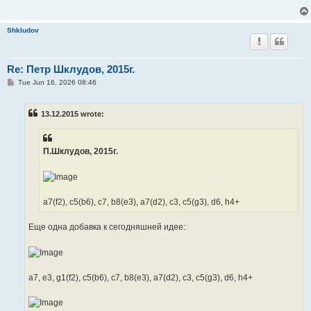
Shkludov
Re: Петр Шклудов, 2015г.
P
Tue Jun 16, 2026 08:46
o
s
t
13.12.2015 wrote:
П.Шклудов, 2015г.
a7(f2), c5(b6), c7, b8(e3), a7(d2), c3, c5(g3), d6, h4+
Еще одна добавка к сегодняшней идее:
a7, e3, g1(f2), c5(b6), c7, b8(e3), a7(d2), c3, c5(g3), d6, h4+