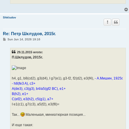
Shkludov
Re: Петр Шклудов, 2015г.
P
Sun Jun 14, 2026 19:16
o
s
t
29.11.2015 wrote:
П.Шклудов, 2015г.
h4, g1, b8(cd2), g3(d4), I g7(e1), g3-f2, f2(d2), e3(f4),
- А.Мишин, 1925г.
- h8(fe3 A), c3+
A(de3), c3(g3), b4/a5(gf2 BC), e1+
B(h2), e1+
C(ef2), e3(h2), c5(g1), a7+
I e1(c1), g7(c3), a5(f2), e3(f8)=
Так...
Маленькая, миниатюрная позиция...
И еще такая: