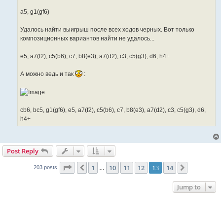
a5, g1(gf6)
Удалось найти выигрыш после всех ходов черных. Вот только
композиционных вариантов найти не удалось...
e5, a7(f2), c5(b6), c7, b8(e3), a7(d2), c3, c5(g3), d6, h4+
А можно ведь и так
:
cb6, bc5, g1(gf6), e5, a7(f2), c5(b6), c7, b8(e3), a7(d2), c3, c5(g3), d6,
h4+
Post Reply
Page
13
of
14
1
10
11
12
13
14
Previous
Next
203 posts
…
Jump to