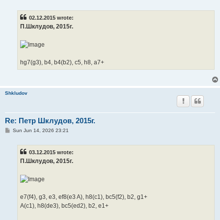
o
s
t
02.12.2015 wrote:
П.Шклудов, 2015г.
hg7(g3), b4, b4(b2), c5, h8, a7+
Shkludov
Re: Петр Шклудов, 2015г.
P
Sun Jun 14, 2026 23:21
o
s
t
03.12.2015 wrote:
П.Шклудов, 2015г.
e7(f4), g3, e3, ef8(e3 A), h8(c1), bc5(f2), b2, g1+
A(c1), h8(de3), bc5(ed2), b2, e1+