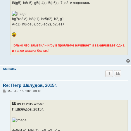
f8(g5), h6(f6), g5(d4), c5(d6), e7, e3, и эндшпиль:
hg7(e3 A), h8(c1), bc5(f2), b2, g1+
A(c1), h8(de3), bc5(ed2), b2, e1+
Только что заметил - игру в проблеме начинает и заканчивает одна
и та же шашка белых!
Shkludov
Re: Петр Шклудов, 2015г.
P
Mon Jun 15, 2026 09:18
o
s
t
09.12.2015 wrote:
П.Шклудов, 2015г.
de5(f4 A), b8(b2),
I
e5, e3, a1+