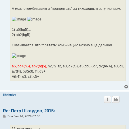
А можно комбинацию и "припрятать" за тихоходным вступлением:
1) a5(hg5)...
2) ab2(hg5)...
Оказывается, что "прятать" комбинацию можно еще дальше!
a5, bd4(h6), ab2(hg5),
h2, f2, f2, e3, g7(f6), e5(cb6), c7, d2(b6 A), e3, c3,
a7(f4), b8(e3), f4, g3+
A(h4), e3, c3, c5+
Shkludov
Re: Петр Шклудов, 2015г.
P
Sun Jun 14, 2026 07:30
o
s
t