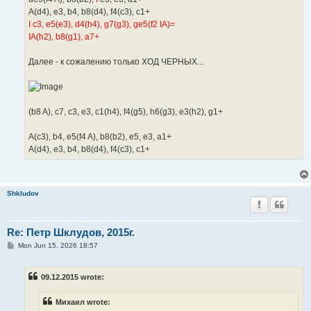
A(d4), e3, b4, b8(d4), f4(c3), c1+
I c3, e5(e3), d4(h4), g7(g3), ge5(f2 IA)=
IA(h2), b8(g1), a7+
Далее - к сожалению только ХОД ЧЕРНЫХ...
(b8 A), c7, c3, e3, c1(h4), f4(g5), h6(g3), e3(h2), g1+
A(c3), b4, e5(f4 A), b8(b2), e5, e3, a1+
A(d4), e3, b4, b8(d4), f4(c3), c1+
Shkludov
Re: Петр Шклудов, 2015г.
P
Mon Jun 15, 2026 18:57
o
s
t
09.12.2015 wrote:
Михаил wrote: