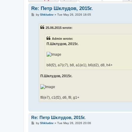
Re: Петр Шклудов, 2015г.
P
by
Shkludov
»
Tue May 26, 2026 18:05
o
s
t
25.06.2015 wrote:
Admin wrote:
П.Шклудов, 2015г.
b8(f2), a7(c7), b8, a1(e1), b6(d2), d8, h4+
П.Шклудов, 2015г.
f8(e7), c1(f2), d6, f8, g1+
Re: Петр Шклудов, 2015г.
P
by
Shkludov
»
Tue May 26, 2026 20:06
o
s