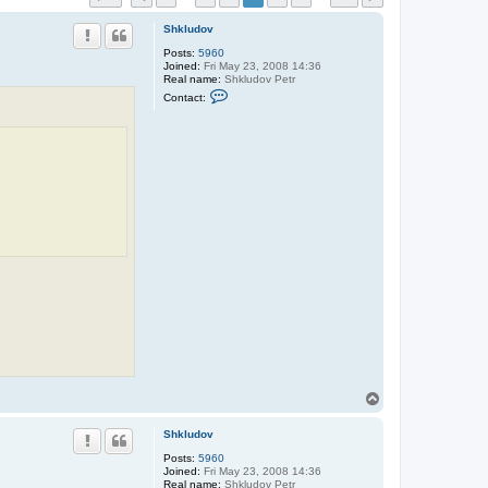
Shkludov
Posts:
5960
Joined:
Fri May 23, 2008 14:36
Real name:
Shkludov Petr
C
Contact:
o
n
t
a
c
t
S
h
k
l
u
d
o
v
T
o
p
Shkludov
Posts:
5960
Joined:
Fri May 23, 2008 14:36
Real name:
Shkludov Petr