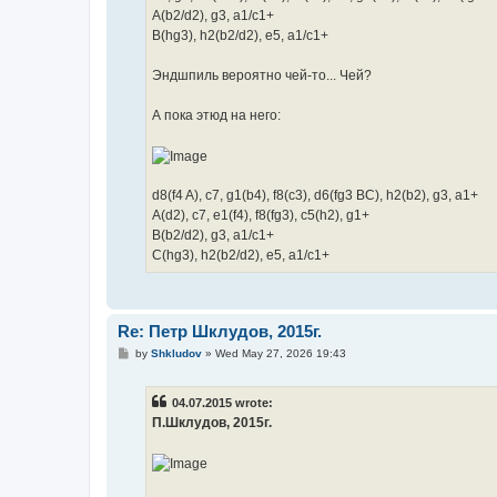
A(b2/d2), g3, a1/c1+
B(hg3), h2(b2/d2), e5, a1/c1+
Эндшпиль вероятно чей-то... Чей?
А пока этюд на него:
d8(f4 A), c7, g1(b4), f8(c3), d6(fg3 BC), h2(b2), g3, a1+
A(d2), c7, e1(f4), f8(fg3), c5(h2), g1+
B(b2/d2), g3, a1/c1+
C(hg3), h2(b2/d2), e5, a1/c1+
Re: Петр Шклудов, 2015г.
P
by
Shkludov
»
Wed May 27, 2026 19:43
o
s
t
04.07.2015 wrote:
П.Шклудов, 2015г.