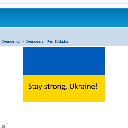
Composition
Composers
Petr Shkludov
earch
Advanced search