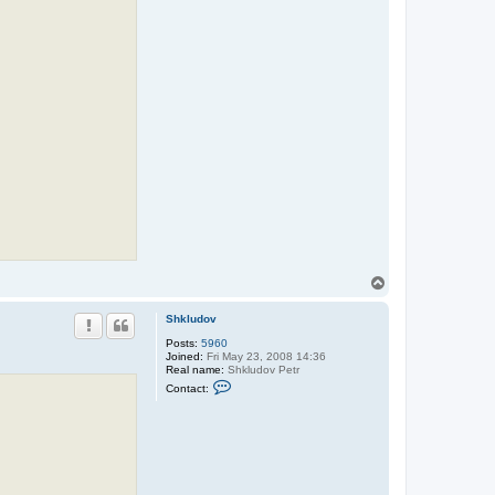
T
o
p
Shkludov
Posts:
5960
Joined:
Fri May 23, 2008 14:36
Real name:
Shkludov Petr
C
Contact:
o
n
t
a
c
t
S
h