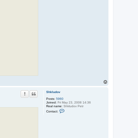
k
l
u
d
o
v
T
o
p
Shkludov
Posts:
5960
Joined:
Fri May 23, 2008 14:36
Real name:
Shkludov Petr
C
Contact:
o
n
t
a
c
t
S