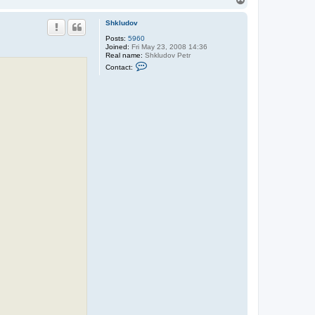
o
p
Shkludov
Posts:
5960
Joined:
Fri May 23, 2008 14:36
Real name:
Shkludov Petr
C
Contact:
o
n
t
a
c
t
S
h
k
l
u
d
o
v