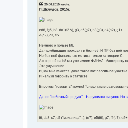
t
25.06.2015 wrote:
П.Шклудов, 2015г.
ed8, fg5, b8, da1(f2 A), g3, e5(g7), h8(g3), d4(h2), g1+
A(d2), c3, e5+
Немного о пользе h8.
Да - комбинация проходит и без неё. И ПР без неё нет
Но без неё финальные мотивы только категории С,
А с черной на h8 мы уже имеем ФИНАЛ - блокировку на
Это улучшение.
И, как мне кажется, даже такое вот пассивное участи
И нельзя говорить о статисте.
Впрочем, "говорить" можно! Только такие разговоры н
Далее "побочный продукт"... Нарушился рисунок. Но 
f6, cb8, c7, c5 ("мельница"...), (e7), e5(f6), g7, f4(e7), e5+