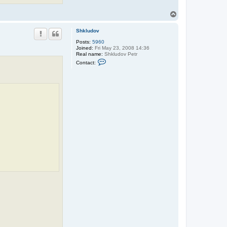
T
o
p
Shkludov
Posts:
5960
Joined:
Fri May 23, 2008 14:36
Real name:
Shkludov Petr
C
Contact:
o
n
t
a
c
t
S
h
k
l
u
d
o
v