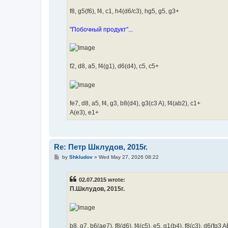
f8, g5(f6), f4, c1, h4(d6/c3), hg5, g5, g3+
"Побочный продукт"...
f2, d8, a5, f4(g1), d6(d4), c5, c5+
fe7, d8, a5, f4, g3, b8(d4), g3(c3 A), f4(ab2), c1+
A(e3), e1+
Re: Петр Шклудов, 2015г.
P
by
Shkludov
»
Wed May 27, 2026 08:22
o
s
t
02.07.2015 wrote:
П.Шклудов, 2015г.
b8, g7, b6(ae7), f8(d6), f4(c5), e5, g1(b4), f8(c3), d6(fg3 