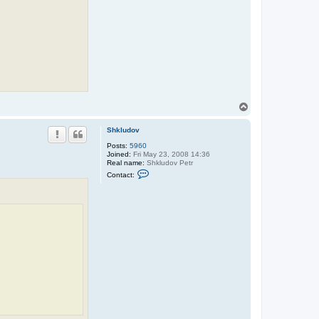
h
k
l
u
d
o
v
T
o
p
Shkludov
Posts:
5960
Joined:
Fri May 23, 2008 14:36
Real name:
Shkludov Petr
C
Contact:
o
n
t
a
c
t
S
h
k
l
u
d
o
v