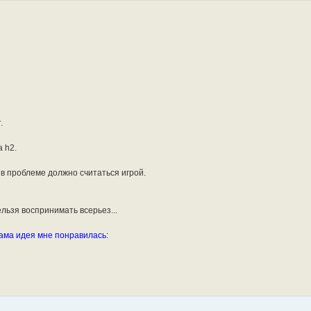
.
 h2.
е в проблеме должно считаться игрой.
ельзя воспринимать всерьез...
сама идея мне понравилась: