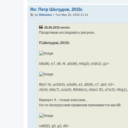
Re: Петр Шклудов, 2015г.
P
by
Shkludov
»
Tue May 26, 2026 21:31
o
s
t
26.06.2015 wrote:
Продолжаю исследовать рисунок...
П.Шклудов, 2015г.
b8(d8), e7, d6, f4, a5(d6), h6(g3), e3(h2), g1+
f8(e7 A), ac5(h4), a3(d8), e1, d6(f4), c7, ab4, h2+
A(h4), b8(c7), a1(e5), f6/h8(e1), d4(e1-f2), a7(c3), h6(g1)
Вариант А - только классика...
Но по белорусским правилам принимается как КВ.
сd8(f2), g5, g3, d8+