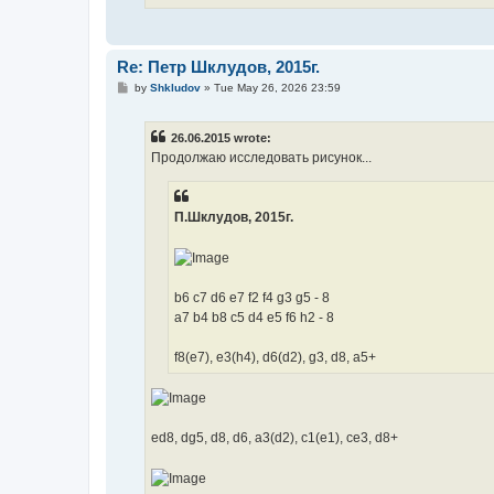
Re: Петр Шклудов, 2015г.
P
by
Shkludov
»
Tue May 26, 2026 23:59
o
s
t
26.06.2015 wrote:
Продолжаю исследовать рисунок...
П.Шклудов, 2015г.
b6 c7 d6 e7 f2 f4 g3 g5 - 8
a7 b4 b8 c5 d4 e5 f6 h2 - 8
f8(e7), e3(h4), d6(d2), g3, d8, a5+
ed8, dg5, d8, d6, a3(d2), c1(e1), ce3, d8+