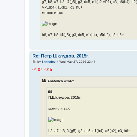
g7, b8, a7, b8, f4(g5), g3, dc5, e1(b2 VP1), c3, h6(b4), d2
VP1(b4), a5(b2), c3, h6+
можно и так:
b8, a7, b8, f4(g5), g3, dc5, e1(b4), a5(b2), c3, h6+
Re: Петр Шклудов, 2015г.
P
by
Shkludov
»
Wed May 27, 2026 23:47
o
s
04.07.2015
t
Anatolich wrote:
П.Шклудов, 2015г.
можно и так:
b8, a7, b8, f4(g5), g3, dc5, e1(b4), a5(b2), c3, h6+