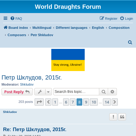
World Draughts Forum
FAQ
Register
Login
Board index
Multilingual
Different languages
English
Composition
Composers
Petr Shkludov
S
e
a
r
c
Петр Шклудов, 2015г.
h
Moderator:
Shkludov
Search
Advanced s
Post Reply
Page
8
of
14
1
6
7
8
9
10
14
Previous
Next
203 posts
…
…
Shkludov
Re: Петр Шклудов, 2015г.
P