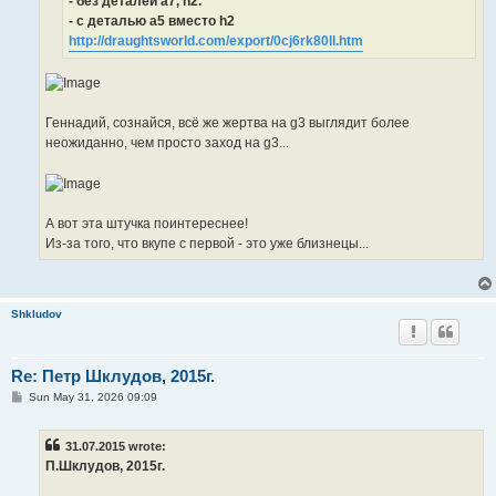
- без деталей a7, h2.
- c деталью а5 вместо h2
http://draughtsworld.com/export/0cj6rk80ll.htm
Геннадий, сознайся, всё же жертва на g3 выглядит более
неожиданно, чем просто заход на g3...
А вот эта штучка поинтереснее!
Из-за того, что вкупе с первой - это уже близнецы...
Shkludov
Re: Петр Шклудов, 2015г.
P
Sun May 31, 2026 09:09
o
s
t
31.07.2015 wrote:
П.Шклудов, 2015г.