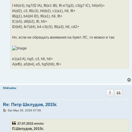
I h6(e3), hg7(f2 IA), f8(e1 IB), f6-e7(g3), c3(g7 IC), h6(e5)=
IA(d2), c3, f8(c3), h6(b2), c1(a1), h6, f8+
IB(g1), b4(d4 ID), f8(a1), h6, f8+
IC(e5), d8(b2), f6, h6+
ID(b6), fe7(d4), b4-c3(c5), f8(a3), h6, cd2+
Но, если не обращать внимания на букет ЛС, то можно и так:
e1(a3 A), hg5, c3, h6, h6+
A(ef6), a5(b4), e5, hg5(h6), f6+
Shkludov
Re: Петр Шклудов, 2015г.
P
Sat May 30, 2026 07:58
o
s
t
27.07.2015 wrote:
П.Шклудов, 2015г.