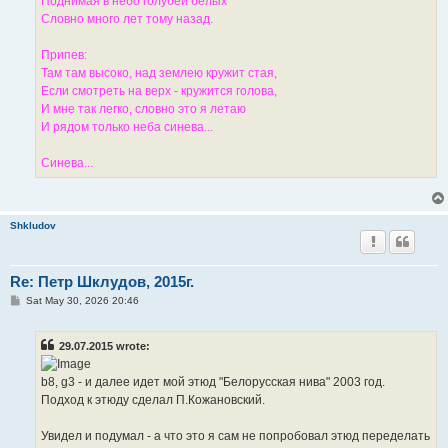
Поднимая в небо голубей белых
Словно много лет тому назад.
Припев:
Там там высоко, над землею кружит стая,
Если смотреть на верх - кружится голова,
И мне так легко, словно это я летаю
И рядом только неба синева...
Синева...
Shkludov
Re: Петр Шклудов, 2015г.
P
Sat May 30, 2026 20:46
o
s
t
29.07.2015 wrote:
b8, g3 - и далее идет мой этюд "Белорусская нива" 2003 год.
Подход к этюду сделал П.Кожановский.
Увидел и подумал - а что это я сам не попробовал этюд переделать