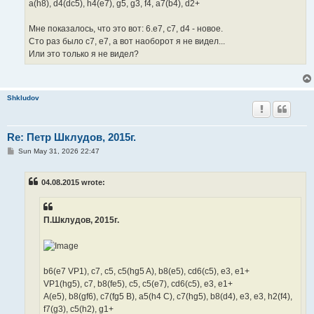
a(h8), d4(dc5), h4(e7), g5, g3, f4, a7(b4), d2+
Мне показалось, что это вот: 6.e7, c7, d4 - новое.
Сто раз было с7, е7, а вот наоборот я не видел...
Или это только я не видел?
Shkludov
Re: Петр Шклудов, 2015г.
P
Sun May 31, 2026 22:47
o
s
t
04.08.2015 wrote:
П.Шклудов, 2015г.
b6(e7 VP1), c7, c5, c5(hg5 A), b8(e5), cd6(c5), e3, e1+
VP1(hg5), c7, b8(fe5), c5, c5(e7), cd6(c5), e3, e1+
A(e5), b8(gf6), c7(fg5 B), a5(h4 C), c7(hg5), b8(d4), e3, e3, h2(f4),
f7(g3), c5(h2), g1+