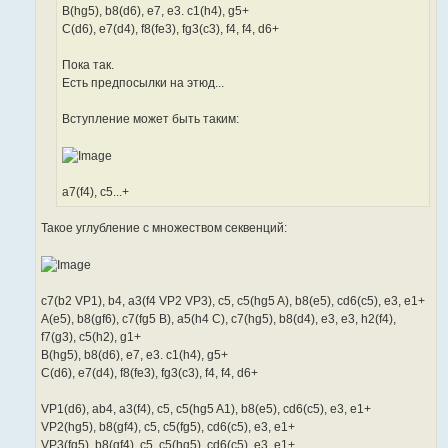
B(hg5), b8(d6), e7, e3. c1(h4), g5+
C(d6), e7(d4), f8(fe3), fg3(c3), f4, f4, d6+
Пока так.
Есть предпосылки на этюд...
Вступление может быть таким:
a7(f4), c5...+
Такое углубление с множеством секвенций:
c7(b2 VP1), b4, a3(f4 VP2 VP3), c5, c5(hg5 A), b8(e5), cd6(c5), e3, e1+
A(e5), b8(gf6), c7(fg5 B), a5(h4 C), c7(hg5), b8(d4), e3, e3, h2(f4),
f7(g3), c5(h2), g1+
B(hg5), b8(d6), e7, e3. c1(h4), g5+
C(d6), e7(d4), f8(fe3), fg3(c3), f4, f4, d6+
VP1(d6), ab4, a3(f4), c5, c5(hg5 A1), b8(e5), cd6(c5), e3, e1+
VP2(hg5), b8(gf4), c5, c5(fg5), cd6(c5), e3, e1+
VP3(fg5), b8(gf4), c5, c5(hg5), cd6(c5), e3, e1+