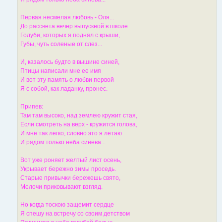
Первая несмелая любовь - Оля...
До рассвета вечер выпускной в школе.
Голуби, которых я поднял с крыши,
Губы, чуть соленые от слез...
И, казалось будто в вышине синей,
Птицы написали мне ее имя
И вот эту память о любви первой
Я с собой, как ладанку, пронес.
Припев:
Там там высоко, над землею кружит стая,
Если смотреть на верх - кружится голова,
И мне так легко, словно это я летаю
И рядом только неба синева...
Вот уже роняет желтый лист осень,
Укрывает бережно зимы проседь.
Старые привычки бережешь свято,
Мелочи приковывают взгляд.
Но когда тоскою защемит сердце
Я спешу на встречу со своим детством