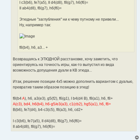
I c3(b6), fe7(a5), II d4(d8), f8(g7), h6(f6)=
II ab4(d8), f8(g7), h6(f6)=
Этюдные "заглубления" ни к чему путному не привели...
Ну, например так:
f8(b4), h6, a3... +
Возвращаясь к ЭТЮДНОЙ расстановке, хочу заметить, что
ориентируясь на точность игры, как-то выпустил из вида
возможность допущения дуали в КВ этюда...
Итак, решение позиции 4х5 можно дополнить вариантом с дуалью,
превратив таким образом позицию в этюд!
f8(b4
A
), h6, a3(e3), g5(f2), f6(g1), I b4(d4 B), f8(a1), h6, f8+
A(c3), bd4, h6(b4), h6-g5/e3(a3), c1(cb2), hg5(a1), h6, f8+
B(b6), fe7(d4), b4-c3(c5), f8(a3), h6, cd2+
I c3(b6), fe7(a5), II d4(d8), f8(g7), h6(f6)=
II ab4(d8), f8(g7), h6(f6)=