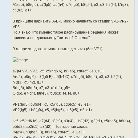
A1(e5), b8(gf6), c7(fg5), a5(h4), c7(hg5), b8(d4), e3, e3, h2(f4), f7(g3),
c5(h2), g1+
В принципе варианты A-B-C можно начинать со стадии VP1-VP2-
VP3...
Но я знаю, что именно такое расписывание решения может
привести к недовольству "жителей Олимпа"...
В жанре этюдов это может выглядеть так (без VP1):
a7(f4 VP1 VP2), c5, c5(hg5 A), b8(e5), cd6(c5), e3, e1+
A(e5), b8(gf6), c7(fg5 B), a5(h4 C), c7(hg5), b8(d4), e3, e3, h2(f4),
f7(g3), c5(h2), g1+
B(hg5), b8(d6), e7, e3. c1(h4), g5+
C(d6), e7(d4), f8(fe3), fg3(c3), f4, f4, d6+
VP1(hg5), b8(gf4), c5, c5(fg5), cd6(c5), e3, e1+
VP2(fg5), I b8(gf4), c5, c5(hg5), cd6(c5), e3, e1+
I c5, c5(ed6 IA), e7(d4), f8(c3), a3(f4), II b8(d2), g3(c1), e5(hg5), h8(h4),
e5(d2), ab2(c1), a3(d2)= Повторение ходов.
IA(gf4), b8(hg5 IB), b8(e5), cd6(c5), e3, e1+
IB(e5), b8(gf6), c7(fg5 IC), a5(h4 ID), c7(hg5), b8(d4), e3, e3, h2(f4),