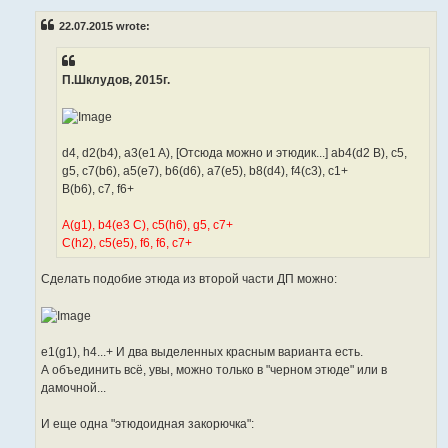
s
t
22.07.2015 wrote:
П.Шклудов, 2015г.
d4, d2(b4), a3(e1 A), [Отсюда можно и этюдик...] ab4(d2 B), c5,
g5, c7(b6), a5(e7), b6(d6), a7(e5), b8(d4), f4(c3), c1+
B(b6), c7, f6+
A(g1), b4(e3 C), c5(h6), g5, c7+
C(h2), c5(e5), f6, f6, c7+
Сделать подобие этюда из второй части ДП можно:
e1(g1), h4...+ И два выделенных красным варианта есть.
А объединить всё, увы, можно только в "черном этюде" или в
дамочной...
И еще одна "этюдоидная закорючка":