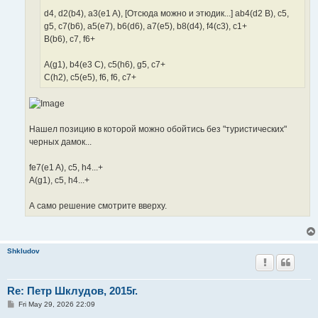
d4, d2(b4), a3(e1 A), [Отсюда можно и этюдик...] ab4(d2 B), c5,
g5, c7(b6), a5(e7), b6(d6), a7(e5), b8(d4), f4(c3), c1+
B(b6), c7, f6+
A(g1), b4(e3 C), c5(h6), g5, c7+
C(h2), c5(e5), f6, f6, c7+
Нашел позицию в которой можно обойтись без "туристических"
черных дамок...
fe7(e1 A), c5, h4...+
A(g1), c5, h4...+
А само решение смотрите вверху.
Shkludov
Re: Петр Шклудов, 2015г.
P
Fri May 29, 2026 22:09
o