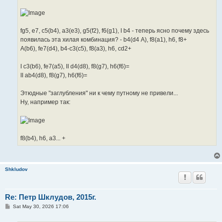
fg5, e7, c5(b4), a3(e3), g5(f2), f6(g1), I b4 - теперь ясно почему здесь
появилась эта хилая комбинация? - b4(d4 А), f8(a1), h6, f8+
А(b6), fe7(d4), b4-c3(c5), f8(a3), h6, cd2+
I c3(b6), fe7(a5), II d4(d8), f8(g7), h6(f6)=
II ab4(d8), f8(g7), h6(f6)=
Этюдные "заглубления" ни к чему путному не привели...
Ну, например так:
f8(b4), h6, a3... +
Shkludov
Re: Петр Шклудов, 2015г.
P
Sat May 30, 2026 17:06
o
s