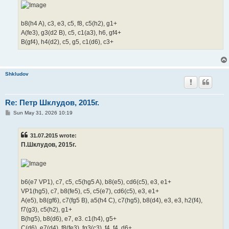
b8(h4 A), c3, e3, c5, f8, c5(h2), g1+
A(fe3), g3(d2 B), c5, c1(a3), h6, gf4+
B(gf4), h4(d2), c5, g5, c1(d6), c3+
Shkludov
Re: Петр Шклудов, 2015г.
P
Sun May 31, 2026 10:19
o
s
t
31.07.2015 wrote:
П.Шклудов, 2015г.
b6(e7 VP1), c7, c5, c5(hg5 A), b8(e5), cd6(c5), e3, e1+
VP1(hg5), c7, b8(fe5), c5, c5(e7), cd6(c5), e3, e1+
A(e5), b8(gf6), c7(fg5 B), a5(h4 C), c7(hg5), b8(d4), e3, e3, h2(f4),
f7(g3), c5(h2), g1+
B(hg5), b8(d6), e7, e3. c1(h4), g5+
C(d6), e7(d4), f8(fe3), fg3(c3), f4, f4, d6+