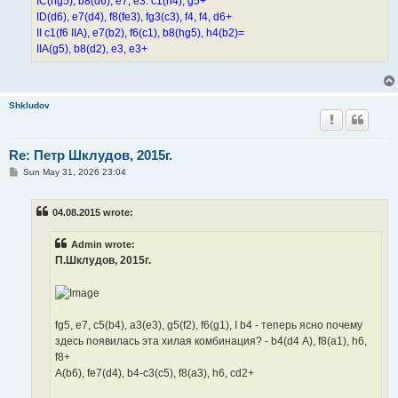
IC(hg5), b8(d6), e7, e3. c1(h4), g5+
ID(d6), e7(d4), f8(fe3), fg3(c3), f4, f4, d6+
II c1(f6 IIA), e7(b2), f6(c1), b8(hg5), h4(b2)=
IIA(g5), b8(d2), e3, e3+
Shkludov
Re: Петр Шклудов, 2015г.
P
Sun May 31, 2026 23:04
o
s
t
04.08.2015 wrote:
Admin wrote:
П.Шклудов, 2015г.
fg5, e7, c5(b4), a3(e3), g5(f2), f6(g1), I b4 - теперь ясно почему
здесь появилась эта хилая комбинация? - b4(d4 А), f8(a1), h6,
f8+
А(b6), fe7(d4), b4-c3(c5), f8(a3), h6, cd2+