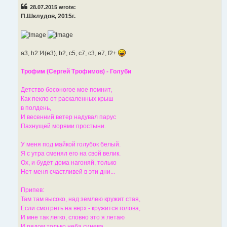
t
28.07.2015 wrote:
П.Шклудов, 2015г.
a3, h2:f4(e3), b2, c5, c7, c3, e7, f2+
Трофим (Сергей Трофимов) - Голуби
Детство босоногое мое помнит,
Как пекло от раскаленных крыш
в полдень,
И весенний ветер надувал парус
Пахнущей морями простыни.
У меня под майкой голубок белый.
Я с утра сменял его на свой велик.
Ох, и будет дома нагоняй, только
Нет меня счастливей в эти дни...
Припев:
Там там высоко, над землею кружит стая,
Если смотреть на верх - кружится голова,
И мне так легко, словно это я летаю
И рядом только неба синева...