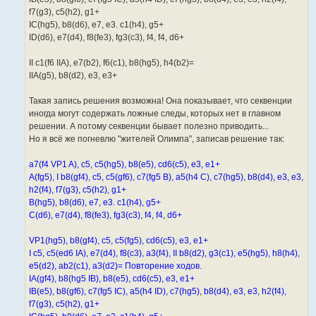
f7(g3), c5(h2), g1+
IC(hg5), b8(d6), e7, e3. c1(h4), g5+
ID(d6), e7(d4), f8(fe3), fg3(c3), f4, f4, d6+
II c1(f6 IIA), e7(b2), f6(c1), b8(hg5), h4(b2)=
IIA(g5), b8(d2), e3, e3+
Такая запись решения возможна! Она показывает, что секвенции
иногда могут содержать ложные следы, которых нет в главном
решении. А потому секвенции бывает полезно приводить...
Но я всё же погневлю "жителей Олимпа", записав решение так:
a7(f4 VP1 A), c5, c5(hg5), b8(e5), cd6(c5), e3, e1+
A(fg5), I b8(gf4), c5, c5(gf6), c7(fg5 B), a5(h4 C), c7(hg5), b8(d4), e3, e3,
h2(f4), f7(g3), c5(h2), g1+
B(hg5), b8(d6), e7, e3. c1(h4), g5+
C(d6), e7(d4), f8(fe3), fg3(c3), f4, f4, d6+
VP1(hg5), b8(gf4), c5, c5(fg5), cd6(c5), e3, e1+
I c5, c5(ed6 IA), e7(d4), f8(c3), a3(f4), II b8(d2), g3(c1), e5(hg5), h8(h4),
e5(d2), ab2(c1), a3(d2)= Повторение ходов.
IA(gf4), b8(hg5 IB), b8(e5), cd6(c5), e3, e1+
IB(e5), b8(gf6), c7(fg5 IC), a5(h4 ID), c7(hg5), b8(d4), e3, e3, h2(f4),
f7(g3), c5(h2), g1+