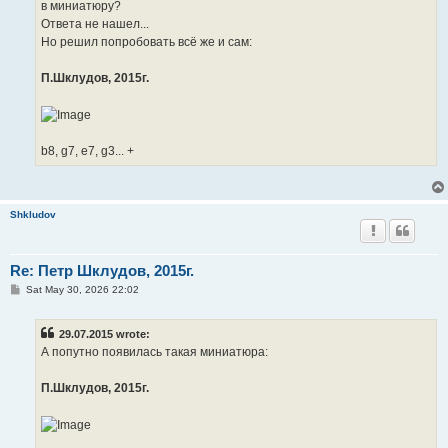
в миниатюру?
Ответа не нашел...
Но решил попробовать всё же и сам:
П.Шклудов, 2015г.
b8, g7, e7, g3... +
Shkludov
Re: Петр Шклудов, 2015г.
P
Sat May 30, 2026 22:02
o
s
t
29.07.2015 wrote:
А попутно появилась такая миниатюра:
П.Шклудов, 2015г.