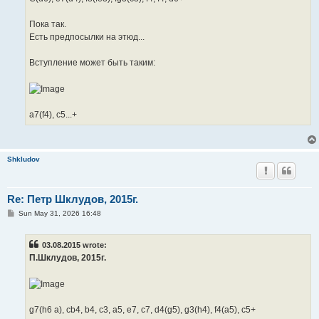
Пока так.
Есть предпосылки на этюд...
Вступление может быть таким:
a7(f4), c5...+
Shkludov
Re: Петр Шклудов, 2015г.
P
Sun May 31, 2026 16:48
o
s
t
03.08.2015 wrote:
П.Шклудов, 2015г.
g7(h6 a), cb4, b4, c3, a5, e7, c7, d4(g5), g3(h4), f4(a5), c5+