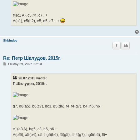
f4(c1 A), c5, f4, c7...+
A(a1), c5(b2), e5, e5, c7... +
Shkludov
Re: Петр Шклудов, 2015г.
P
Fri May 29, 2026 22:10
o
s
t
26.07.2015 wrote:
П.Шклудов, 2015г.
g7, d8(a5), b6(c7), dc3, g5(d6), f4, f4(g7), b4, h6, h6+
e1(a3 A), hg5, c3, h6, h6+
A(ef6), a5(b4), e5, hg5(h6), f6(g5), I h4(g7), hg5(h6), f6+