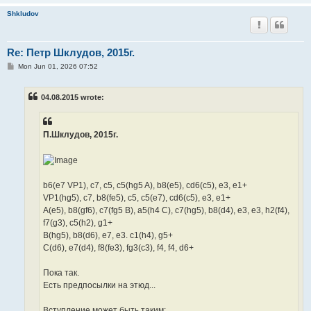
Shkludov
Re: Петр Шклудов, 2015г.
P
Mon Jun 01, 2026 07:52
o
s
t
04.08.2015 wrote:
П.Шклудов, 2015г.
b6(e7 VP1), c7, c5, c5(hg5 A), b8(e5), cd6(c5), e3, e1+
VP1(hg5), c7, b8(fe5), c5, c5(e7), cd6(c5), e3, e1+
A(e5), b8(gf6), c7(fg5 B), a5(h4 C), c7(hg5), b8(d4), e3, e3, h2(f4),
f7(g3), c5(h2), g1+
B(hg5), b8(d6), e7, e3. c1(h4), g5+
C(d6), e7(d4), f8(fe3), fg3(c3), f4, f4, d6+
Пока так.
Есть предпосылки на этюд...
Вступление может быть таким: