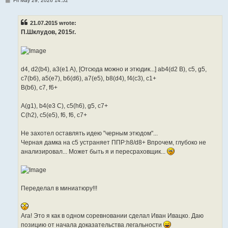
Fri May 29, 2026 14:52
o
s
t
21.07.2015 wrote:
П.Шклудов, 2015г.
d4, d2(b4), a3(e1 A), [Отсюда можно и этюдик...] ab4(d2 B), c5, g5,
c7(b6), a5(e7), b6(d6), a7(e5), b8(d4), f4(c3), c1+
B(b6), c7, f6+
A(g1), b4(e3 C), c5(h6), g5, c7+
C(h2), c5(e5), f6, f6, c7+
Не захотел оставлять идею "черным этюдом"...
Черная дамка на с5 устраняет ППР:h8/d8+ Впрочем, глубоко не
анализировал... Может быть я и пересраховщик...
Переделал в миниатюру!!!
Ага! Это я как в одном соревновании сделал Иван Ивацко. Даю
позицию от начала доказательства легальности