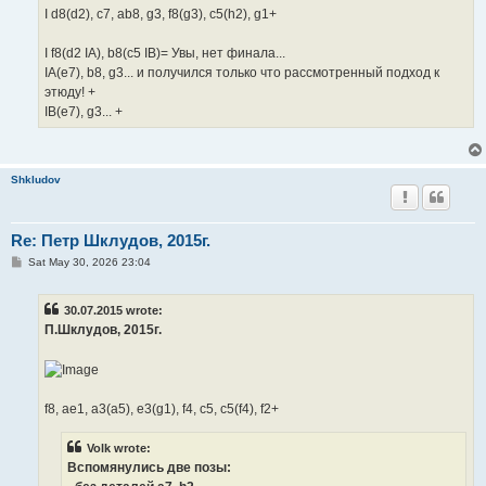
I d8(d2), c7, ab8, g3, f8(g3), c5(h2), g1+
I f8(d2 IA), b8(c5 IB)= Увы, нет финала...
IA(e7), b8, g3... и получился только что рассмотренный подход к
этюду! +
IB(e7), g3... +
Shkludov
Re: Петр Шклудов, 2015г.
P
Sat May 30, 2026 23:04
o
s
t
30.07.2015 wrote:
П.Шклудов, 2015г.
f8, ae1, a3(a5), e3(g1), f4, c5, c5(f4), f2+
Volk wrote:
Вспомянулись две позы: