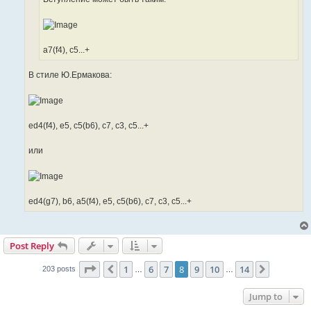
a7(f4), c5...+
В стиле Ю.Ермакова:
ed4(f4), e5, c5(b6), c7, c3, c5...+
или
ed4(g7), b6, a5(f4), e5, c5(b6), c7, c3, c5...+
Post Reply
Page
8
of
14
1
6
7
8
9
10
14
Previous
Next
203 posts
…
…
Jump to