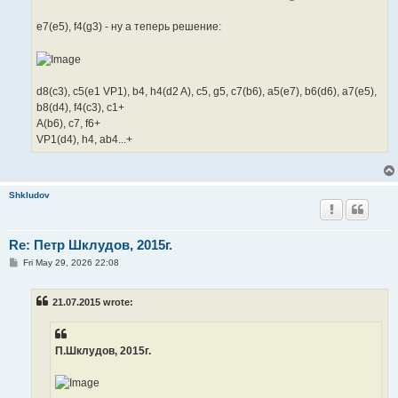
e7(e5), f4(g3) - ну а теперь решение:
d8(c3), c5(e1 VP1), b4, h4(d2 A), c5, g5, c7(b6), a5(e7), b6(d6), a7(e5),
b8(d4), f4(c3), c1+
A(b6), c7, f6+
VP1(d4), h4, ab4...+
Shkludov
Re: Петр Шклудов, 2015г.
P
Fri May 29, 2026 22:08
o
s
t
21.07.2015 wrote:
П.Шклудов, 2015г.