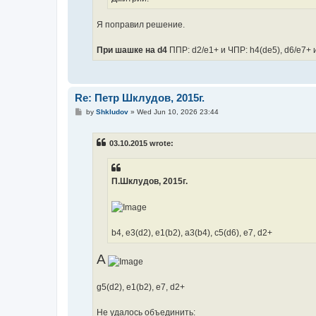
Я поправил решение.
При шашке на d4
ППР: d2/e1+ и ЧПР: h4(de5), d6/e7+ 
Re: Петр Шклудов, 2015г.
P
by
Shkludov
»
Wed Jun 10, 2026 23:44
o
s
t
03.10.2015 wrote:
П.Шклудов, 2015г.
b4, e3(d2), e1(b2), a3(b4), c5(d6), e7, d2+
А
g5(d2), e1(b2), e7, d2+
Не удалось объединить: