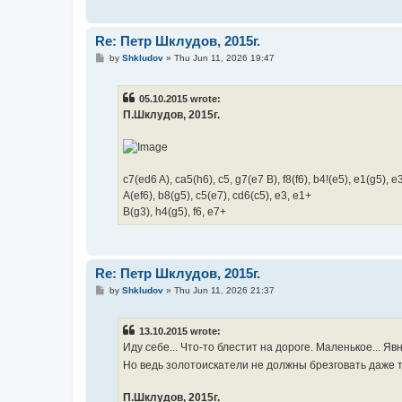
Re: Петр Шклудов, 2015г.
P
by
Shkludov
»
Thu Jun 11, 2026 19:47
o
s
t
05.10.2015 wrote:
П.Шклудов, 2015г.
с7(ed6 A), ca5(h6), c5, g7(e7 B), f8(f6), b4!(e5), e1(g5), e
A(ef6), b8(g5), c5(e7), cd6(c5), e3, e1+
B(g3), h4(g5), f6, e7+
Re: Петр Шклудов, 2015г.
P
by
Shkludov
»
Thu Jun 11, 2026 21:37
o
s
t
13.10.2015 wrote:
Иду себе... Что-то блестит на дороге. Маленькое... 
Но ведь золотоискатели не должны брезговать даже т
П.Шклудов, 2015г.