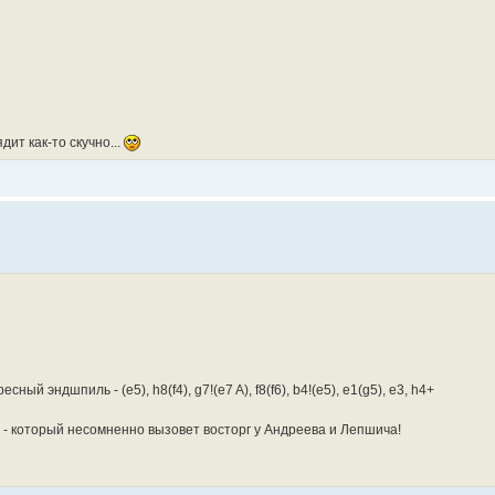
ядит как-то скучно...
сный эндшпиль - (e5), h8(f4), g7!(e7 A), f8(f6), b4!(e5), e1(g5), e3, h4+
7+ - который несомненно вызовет восторг у Андреева и Лепшича!