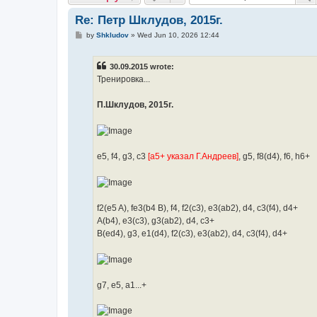
Re: Петр Шклудов, 2015г.
P
by
Shkludov
»
Wed Jun 10, 2026 12:44
o
s
t
30.09.2015 wrote:
Тренировка...
П.Шклудов, 2015г.
e5, f4, g3, c3
[а5+ указал Г.Андреев]
, g5, f8(d4), f6, h6+
f2(e5 A), fe3(b4 B), f4, f2(c3), e3(ab2), d4, c3(f4), d4+
A(b4), e3(c3), g3(ab2), d4, c3+
B(ed4), g3, e1(d4), f2(c3), e3(ab2), d4, c3(f4), d4+
g7, e5, a1...+