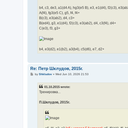
b4, c3, de3, a1(d4 A), hg3(e5 B), e3, e1(d4), f2(c3), e3(ab2
A(f4), fg3(e5 C), g5, f4, f4+
B(c3), e3(ab2), d4, c3+
B(ed4), g3, e1(d4), f2(c3), e3(ab2), d4, c3(f4), d4+
C(e3), f3, g3+
b4, e3(d2), e1(b2), a3(b4), c5(d6), e7, d2+
Re: Петр Шклудов, 2015г.
P
by
Shkludov
»
Wed Jun 10, 2026 21:53
o
s
t
01.10.2015 wrote:
Тренировка...
П.Шклудов, 2015г.