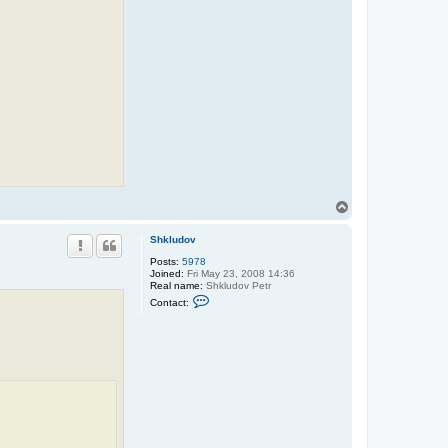
T
o
p
Shkludov
Posts:
5978
Joined:
Fri May 23, 2008 14:36
Real name:
Shkludov Petr
C
Contact:
o
n
t
a
c
t
S
h
k
l
u
d