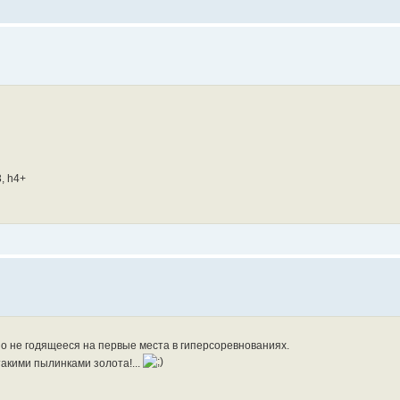
3, h4+
Явно не годящееся на первые места в гиперсоревнованиях.
акими пылинками золота!...