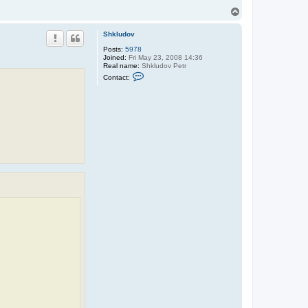
T
o
p
Shkludov
Posts:
5978
Joined:
Fri May 23, 2008 14:36
Real name:
Shkludov Petr
C
Contact:
o
n
t
a
c
t
S
h
k
l
u
d
o
v