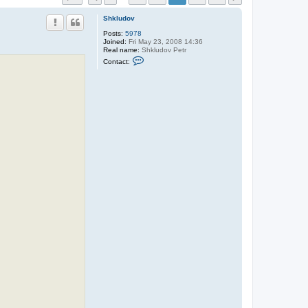
Shkludov
Posts:
5978
Joined:
Fri May 23, 2008 14:36
Real name:
Shkludov Petr
C
Contact:
o
n
t
a
c
t
S
h
k
l
u
d
o
v