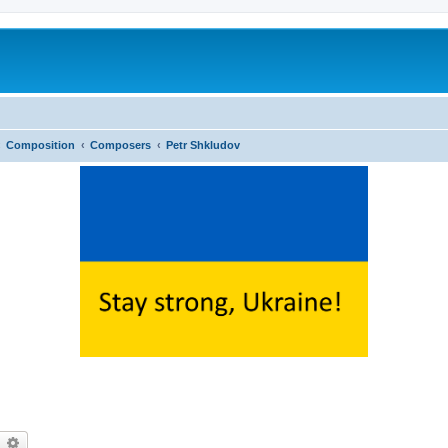
Composition
Composers
Petr Shkludov
earch
Advanced search