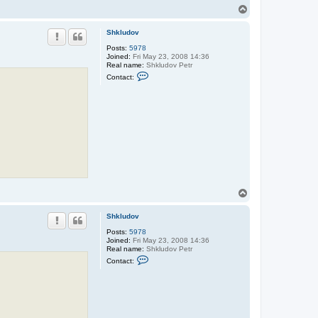
T
o
p
Shkludov
Posts:
5978
Joined:
Fri May 23, 2008 14:36
Real name:
Shkludov Petr
C
Contact:
o
n
t
a
c
t
S
h
k
l
u
d
o
T
v
o
p
Shkludov
Posts:
5978
Joined:
Fri May 23, 2008 14:36
Real name:
Shkludov Petr
C
Contact:
o
n
t
a
c
t
S