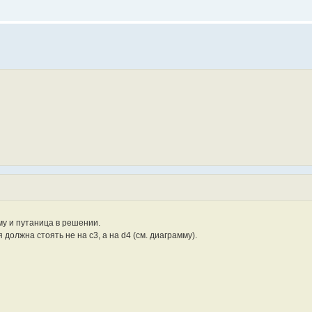
му и путаница в решении.
 должна стоять не на с3, а на d4 (см. диаграмму).