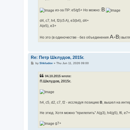
В
из-за ПР: e5/g5+ Но можно:
d4, c7, h4, f2(c5 A), e3(b4), d4+
A(e5), e3+
А
В
Но это (в одиночестве - без объединения
+
) выгл
Re: Петр Шклудов, 2015г.
P
by
Shkludov
»
Thu Jun 11, 2026 09:00
o
s
t
04.10.2015 wrote:
П.Шклудов, 2015г.
h4, c5, d2, c7, f2 - исследуя позицию
В
, вышел на интере
Не этюд. Хотя можно "прилепить" A(g3), h4(g5), f6, e
g7+