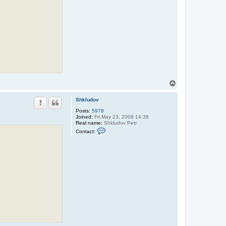
T
o
p
Shkludov
Posts:
5978
Joined:
Fri May 23, 2008 14:36
Real name:
Shkludov Petr
C
Contact:
o
n
t
a
c
t
S
h
k
l
u
d
o
v