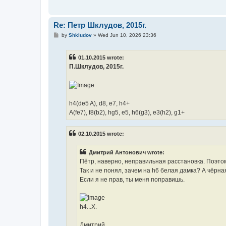
Re: Петр Шклудов, 2015г.
P
by
Shkludov
»
Wed Jun 10, 2026 23:36
o
s
t
01.10.2015 wrote:
П.Шклудов, 2015г.
h4(de5 A), d8, e7, h4+
A(fe7), f8(b2), hg5, e5, h6(g3), e3(h2), g1+
02.10.2015 wrote:
Дмитрий Антонович wrote:
Пётр, наверно, неправильная расстановка. Поэто
Так и не понял, зачем на h6 белая дамка? А чёрная
Если я не прав, ты меня поправишь.
h4...X.
Дмитрий.