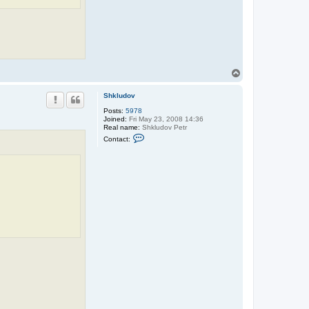
T
o
p
Shkludov
Posts:
5978
Joined:
Fri May 23, 2008 14:36
Real name:
Shkludov Petr
C
Contact:
o
n
t
a
c
t
S
h
k
l
u
d
o
v