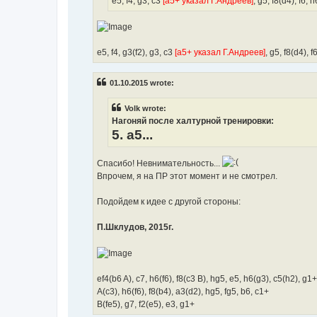
e5, f4, g3, c3
[а5+ указал Г.Андреев]
, g5, f8(d4), f6, 
e5, f4, g3(f2), g3, c3
[а5+ указал Г.Андреев]
, g5, f8(d4), f
01.10.2015 wrote:
Volk wrote:
Нагоняй после халтурной тренировки:
5. а5...
Спасибо! Невнимательность...
Впрочем, я на ПР этот момент и не смотрел.
Подойдем к идее с другой стороны:
П.Шклудов, 2015г.
ef4(b6 A), c7, h6(f6), f8(c3 B), hg5, e5, h6(g3), c5(h2), g1+
A(c3), h6(f6), f8(b4), a3(d2), hg5, fg5, b6, c1+
B(fe5), g7, f2(e5), e3, g1+