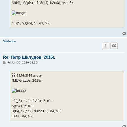
A(d4), a3(gf4), e7/f8(d4), h2(c3), b4, d6+
f6, g5, b8(e5), c3, e3, h6+
Shkludov
Re: Петр Шклудов, 2015г.
P
Fri Jun 05, 2026 23:32
o
s
t
13.09.2015 wrote:
П.Шклудов, 2015г.
h2(g5), h4(ab2 AB), f6, c1+
A(cb2), f6, a1+
B(f6), e7(cb2), f6(bc3 C), d4, a1+
C(a1), d4, e5+