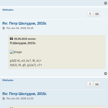
Shkludov
Re: Петр Шклудов, 2015г.
P
Thu Jun 04, 2026 20:25
o
s
t
05.09.2015 wrote:
П.Шклудов, 2015г.
g3(f2 A), e3, bc7, f6, e1+
A(h2), f4, g5, g1(a7), c7+
Shkludov
Re: Петр Шклудов, 2015г.
P
Thu Jun 04, 2026 21:02
o
s
t