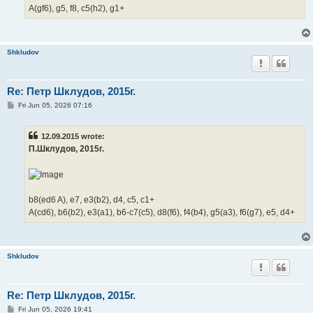
A(gf6), g5, f8, c5(h2), g1+
Shkludov
Re: Петр Шклудов, 2015г.
P
Fri Jun 05, 2026 07:16
o
s
t
12.09.2015 wrote:
П.Шклудов, 2015г.
b8(ed6 A), e7, e3(b2), d4, c5, c1+
A(cd6), b6(b2), e3(a1), b6-c7(c5), d8(f6), f4(b4), g5(a3), f6(g7), e5, d4+
Shkludov
Re: Петр Шклудов, 2015г.
P
Fri Jun 05, 2026 19:41