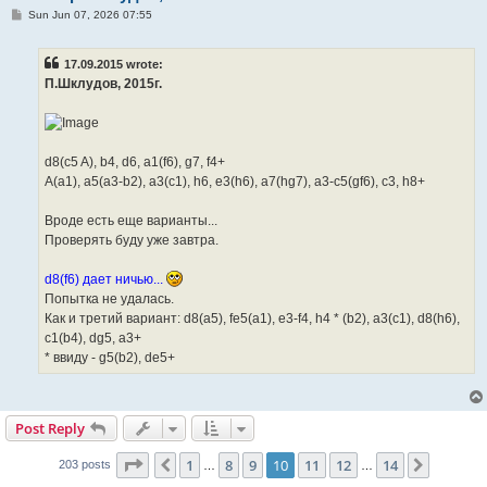
P
Sun Jun 07, 2026 07:55
o
s
t
17.09.2015 wrote:
П.Шклудов, 2015г.
d8(c5 A), b4, d6, a1(f6), g7, f4+
A(a1), a5(a3-b2), a3(c1), h6, e3(h6), a7(hg7), a3-c5(gf6), c3, h8+
Вроде есть еще варианты...
Проверять буду уже завтра.
d8(f6) дает ничью...
Попытка не удалась.
Как и третий вариант: d8(a5), fe5(a1), e3-f4, h4 * (b2), a3(c1), d8(h6),
c1(b4), dg5, a3+
* ввиду - g5(b2), de5+
Post Reply
Page
10
of
14
1
8
9
10
11
12
14
Previous
Next
203 posts
…
…