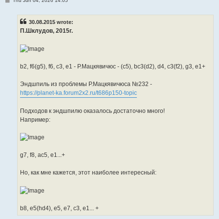
Thu Jun 04, 2026 14:05
o
s
t
30.08.2015 wrote:
П.Шклудов, 2015г.
b2, f6(g5), f6, c3, e1 - Р.Мацкявичюс - (c5), bc3(d2), d4, c3(f2), g3, e1+
Эндшпиль из проблемы Р.Мацкявичюса №232 -
https://planet-ka.forum2x2.ru/t686p150-topic
Подходов к эндшпилю оказалось достаточно много!
Например:
g7, f8, ac5, e1...+
Но, как мне кажется, этот наиболее интересный:
b8, e5(hd4), e5, e7, c3, e1... +