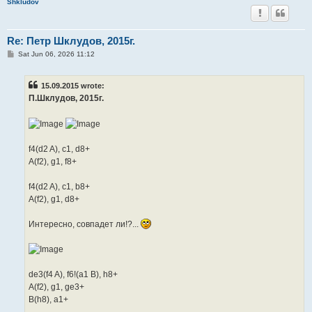
Shkludov
Re: Петр Шклудов, 2015г.
P
Sat Jun 06, 2026 11:12
o
s
t
15.09.2015 wrote:
П.Шклудов, 2015г.
f4(d2 A), c1, d8+
A(f2), g1, f8+
f4(d2 A), c1, b8+
A(f2), g1, d8+
Интересно, совпадет ли!?...
de3(f4 A), f6!(a1 B), h8+
A(f2), g1, ge3+
B(h8), a1+