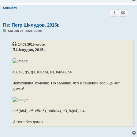
Shkludov
Re: Петр Шклудов, 2015г.
P
Sat Jun 06, 2026 00:05
o
s
t
14.09.2015 wrote:
П.Шклудов, 2015г.
e3, e7, g5, g3, a3(d4), e3, f4(d4), b4+
Чепуховина, конечно. Но забавно, что в решении вообще нет
дамок!
dc5(bd4), c5, c5(e5), ab6(d4), e3, f4(d4), b4+
И тоже без дамок.