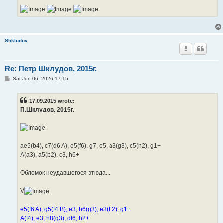
Shkludov
Re: Петр Шклудов, 2015г.
P
Sat Jun 06, 2026 17:15
o
s
t
17.09.2015 wrote:
П.Шклудов, 2015г.
ae5(b4), c7(d6 A), e5(f6), g7, e5, a3(g3), c5(h2), g1+
A(a3), a5(b2), c3, h6+
Обломок неудавшегося этюда...
V
e5(f6 A), g5(f4 B), e3, h6(g3), e3(h2), g1+
A(f4), e3, h8(g3), df6, h2+