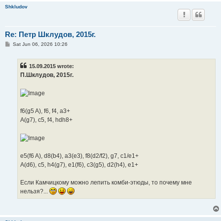
Shkludov
Re: Петр Шклудов, 2015г.
P
Sat Jun 06, 2026 10:26
o
s
t
15.09.2015 wrote:
П.Шклудов, 2015г.
f6(g5 A), f6, f4, a3+
A(g7), c5, f4, hdh8+
e5(f6 A), d8(b4), a3(e3), f8(d2/f2), g7, c1/e1+
A(d6), c5, h4(g7), e1(f6), c3(g5), d2(h4), e1+
Если Камчицкому можно лепить комби-этюды, то почему мне
нельзя?...