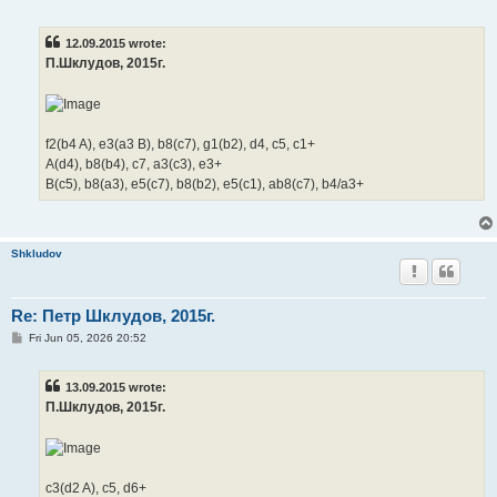
o
s
t
12.09.2015 wrote:
П.Шклудов, 2015г.
f2(b4 A), e3(a3 B), b8(c7), g1(b2), d4, c5, c1+
A(d4), b8(b4), c7, a3(c3), e3+
B(c5), b8(a3), e5(c7), b8(b2), e5(c1), ab8(c7), b4/a3+
Shkludov
Re: Петр Шклудов, 2015г.
P
Fri Jun 05, 2026 20:52
o
s
t
13.09.2015 wrote:
П.Шклудов, 2015г.
c3(d2 A), c5, d6+