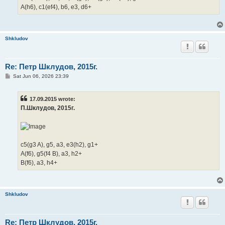
A(h6), c1(ef4), b6, e3, d6+
Shkludov
Re: Петр Шклудов, 2015г.
P
Sat Jun 06, 2026 23:39
o
s
t
17.09.2015 wrote:
П.Шклудов, 2015г.
c5(g3 A), g5, a3, e3(h2), g1+
A(f6), g5(f4 B), a3, h2+
B(f6), a3, h4+
Shkludov
Re: Петр Шклудов, 2015г.