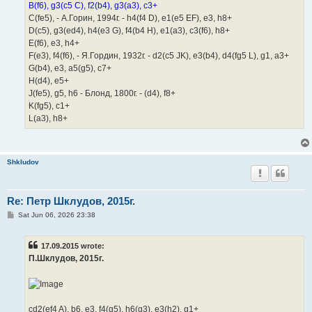
B(f6), g3(c5 C), f2(b4), g3(a3), c3+
C(fe5), - А.Горин, 1994г. - h4(f4 D), e1(e5 EF), e3, h8+
D(c5), g3(ed4), h4(e3 G), f4(b4 H), e1(a3), c3(f6), h8+
E(f6), e3, h4+
F(e3), f4(f6), - Я.Гордин, 1932г. - d2(c5 JK), e3(b4), d4(fg5 L), g1, a3+
G(b4), e3, a5(g5), c7+
H(d4), e5+
J(fe5), g5, h6 - Блонд, 1800г. - (d4), f8+
K(fg5), c1+
L(a3), h8+
Shkludov
Re: Петр Шклудов, 2015г.
P
Sat Jun 06, 2026 23:38
o
s
t
17.09.2015 wrote:
П.Шклудов, 2015г.
cd2(ef4 A), b6, e3, f4(g5), h6(g3), e3(h2), g1+