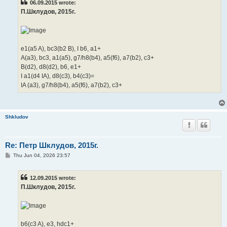
06.09.2015 wrote:
П.Шклудов, 2015г.
e1(a5 A), bc3(b2 B), I b6, a1+
A(a3), bc3, a1(a5), g7/h8(b4), a5(f6), a7(b2), c3+
B(d2), d8(d2), b6, e1+
I a1(d4 IA), d8(c3), b4(c3)=
IA (a3), g7/h8(b4), a5(f6), a7(b2), c3+
Shkludov
Re: Петр Шклудов, 2015г.
P
Thu Jun 04, 2026 23:57
o
s
t
12.09.2015 wrote:
П.Шклудов, 2015г.
b6(c3 A), e3, hdc1+