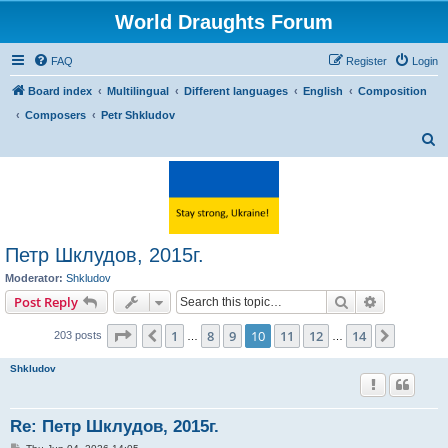
World Draughts Forum
FAQ
Register
Login
Board index
Multilingual
Different languages
English
Composition
Composers
Petr Shkludov
S
e
a
r
c
Петр Шклудов, 2015г.
h
Moderator:
Shkludov
Search
Advanced s
Post Reply
Page
10
of
14
1
8
9
10
11
12
14
Previous
Next
203 posts
…
…
Shkludov
Re: Петр Шклудов, 2015г.
P