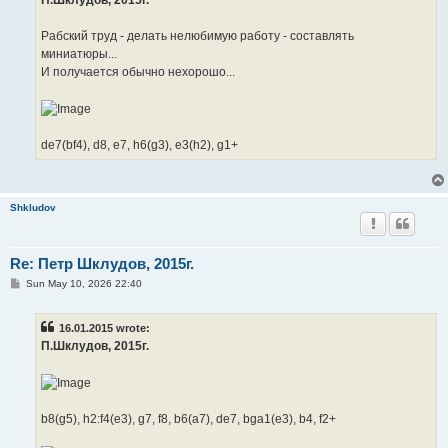
Рабский труд - делать нелюбимую работу - составлять
миниатюры...
И получается обычно нехорошо...
de7(bf4), d8, e7, h6(g3), e3(h2), g1+
Shkludov
Re: Петр Шклудов, 2015г.
P
Sun May 10, 2026 22:40
o
s
t
16.01.2015 wrote:
П.Шклудов, 2015г.
b8(g5), h2:f4(e3), g7, f8, b6(a7), de7, bga1(e3), b4, f2+