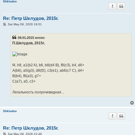
Shkludov
Re: Петр Шклудов, 2015г.
P
Sat May 09, 2026 19:01
o
s
t
09.01.2015 wrote:
П.Шклудов, 2015г.
f4, h8, a1(b2 A), b6, b8(d4 B), f8(c3), b4, d6+
A(b6), a5(g3), d8(f2), c3(e1), ab6(c7 C), d4+
B(b4), f8(a3), g7+
C(a7), a5, c3+
Легальность полуочевидная...
Shkludov
Re: Петр Шклудов, 2015г.
P
Sat May 09, 2026 22:46