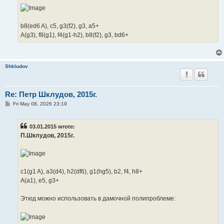
b8(ed6 A), c5, g3(f2), g3, a5+
A(g3), f8(g1), f4(g1-h2), b8(f2), g3, bd6+
Shkludov
Re: Петр Шклудов, 2015г.
P
Fri May 08, 2026 23:19
o
s
t
03.01.2015 wrote:
П.Шклудов, 2015г.
c1(g1 A), a3(d4), h2(df6), g1(hg5), b2, f4, h8+
A(a1), e5, g3+
Этюд можно использовать в дамочной полипроблеме: