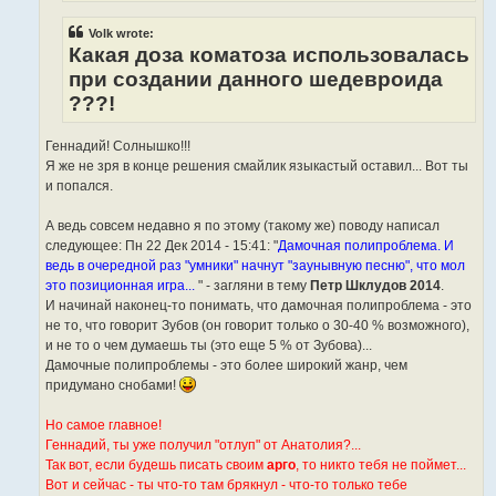
Volk wrote:
Какая доза коматоза использовалась
при создании данного шедевроида
???!
Геннадий! Солнышко!!!
Я же не зря в конце решения смайлик языкастый оставил... Вот ты
и попался.
А ведь совсем недавно я по этому (такому же) поводу написал
следующее: Пн 22 Дек 2014 - 15:41: "
Дамочная полипроблема. И
ведь в очередной раз "умники" начнут "заунывную песню", что мол
это позиционная игра...
" - загляни в тему
Петр Шклудов 2014
.
И начинай наконец-то понимать, что дамочная полипроблема - это
не то, что говорит Зубов (он говорит только о 30-40 % возможного),
и не то о чем думаешь ты (это еще 5 % от Зубова)...
Дамочные полипроблемы - это более широкий жанр, чем
придумано снобами!
Но самое главное!
Геннадий, ты уже получил "отлуп" от Анатолия?...
Так вот, если будешь писать своим
арго
, то никто тебя не поймет...
Вот и сейчас - ты что-то там брякнул - что-то только тебе