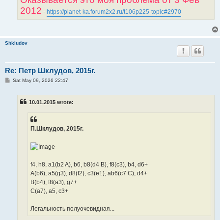
2012
-
https://planet-ka.forum2x2.ru/t106p225-topic#2970
Shkludov
Re: Петр Шклудов, 2015г.
P
Sat May 09, 2026 22:47
o
s
t
10.01.2015 wrote:
П.Шклудов, 2015г.
f4, h8, a1(b2 A), b6, b8(d4 B), f8(c3), b4, d6+
A(b6), a5(g3), d8(f2), c3(e1), ab6(c7 C), d4+
B(b4), f8(a3), g7+
C(a7), a5, c3+
Легальность полуочевидная...