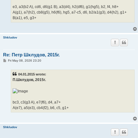
e3, a3(b2 A), cd6, d6(g1 B), a3(d4), h2(df6), g1(hg5), b2, f4, h8+
A(g1), a7(h2), cb8(g5), h6(f6), hg5, a7-c5, d6, b2/a1(g3), d4(h2), g1+
B(a1), e5, g3+
Shkludov
Re: Петр Шклудов, 2015г.
P
Fri May 08, 2026 23:20
o
s
t
04.01.2015 wrote:
П.Шклудов, 2015г.
bc3, c3(g3 A), e7(f6), d4, a7+
A(e7), a5(e3), cb4(f2), b6, c5, g1+
Shkludov