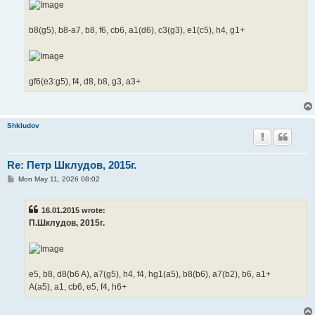
b8(g5), b8-a7, b8, f6, cb6, a1(d6), c3(g3), e1(c5), h4, g1+
gf6(e3:g5), f4, d8, b8, g3, a3+
Shkludov
Re: Петр Шклудов, 2015г.
P
Mon May 11, 2026 08:02
o
s
t
16.01.2015 wrote:
П.Шклудов, 2015г.
e5, b8, d8(b6 A), a7(g5), h4, f4, hg1(a5), b8(b6), a7(b2), b6, a1+
A(a5), a1, cb6, e5, f4, h6+