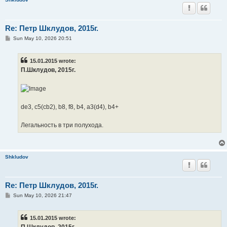
Re: Петр Шклудов, 2015г.
P
Sun May 10, 2026 20:51
o
s
t
15.01.2015 wrote:
П.Шклудов, 2015г.
de3, c5(cb2), b8, f8, b4, a3(d4), b4+
Легальность в три полухода.
Shkludov
Re: Петр Шклудов, 2015г.
P
Sun May 10, 2026 21:47
o
s
t
15.01.2015 wrote:
П.Шклудов, 2015г.