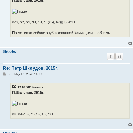
П.Шклудов, 2015г.
dc3, b2, b4, d8, h8, g1(c5), a7(g1), ef2+
По мотивам сейчас опубликованной Камчицким проблемы.
Shkludov
Re: Петр Шклудов, 2015г.
P
Sun May 10, 2026 18:37
o
s
t
12.01.2015 wrote:
П.Шклудов, 2015г.
d8, d4(d6), c5(f6), a5, c3+
Shkludov