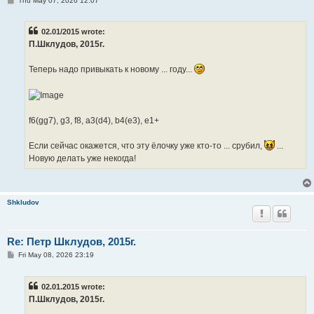
Thu May 07, 2026 12:07
o
s
t
02.01/2015 wrote:
П.Шклудов, 2015г.
Теперь надо привыкать к новому ... году...
f6(gg7), g3, f8, a3(d4), b4(e3), e1+
Если сейчас окажется, что эту ёлочку уже кто-то ... срубил,
...
Новую делать уже некогда!
Shkludov
Re: Петр Шклудов, 2015г.
P
Fri May 08, 2026 23:19
o
s
t
02.01.2015 wrote:
П.Шклудов, 2015г.