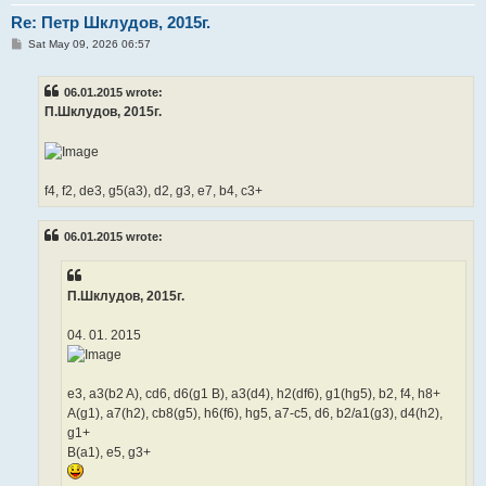
Re: Петр Шклудов, 2015г.
P
Sat May 09, 2026 06:57
o
s
t
06.01.2015 wrote:
П.Шклудов, 2015г.
f4, f2, de3, g5(a3), d2, g3, e7, b4, c3+
06.01.2015 wrote:
П.Шклудов, 2015г.
04. 01. 2015
e3, a3(b2 A), cd6, d6(g1 B), a3(d4), h2(df6), g1(hg5), b2, f4, h8+
A(g1), a7(h2), cb8(g5), h6(f6), hg5, a7-c5, d6, b2/a1(g3), d4(h2),
g1+
B(a1), e5, g3+