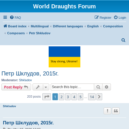
World Draughts Forum
FAQ
Register
Login
Board index
Multilingual
Different languages
English
Composition
Composers
Petr Shkludov
S
e
a
r
c
Петр Шклудов, 2015г.
h
Moderator:
Shkludov
Search
Advanced s
Post Reply
Page
1
of
14
1
2
3
4
5
14
Next
203 posts
…
Shkludov
Петр Шклудов, 2015г.
P