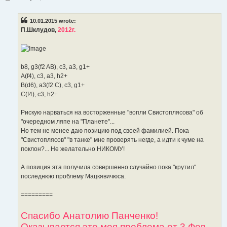
o
s
t
10.01.2015 wrote:
П.Шклудов,
2012г.
b8, g3(f2 AB), c3, a3, g1+
A(f4), c3, a3, h2+
B(d6), a3(f2 C), c3, g1+
C(f4), c3, h2+
Рискую нарваться на восторженные "вопли Свистоплясова" об
"очередном ляпе на "Планете"...
Но тем не менее даю позицию под своей фамилией. Пока
"Свистоплясов" "в танке" мне проверять негде, а идти к чуме на
поклон?... Не желательно НИКОМУ!
А позиция эта получила совершенно случайно пока "крутил"
последнюю проблему Мацкявичюса.
=========
Спасибо Анатолию Панченко!
Оказывается это моя проблема от 3 Фев