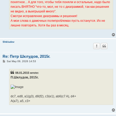
понятное... А для того, чтобы тебя поняли и остальные, надо было
писать ВНЯТНО "что-то, мол, не то с диаграммой, так как решения
не видно, а выигрышей много".
Смотри исправление диаграммы и решения!
А мои слова о дамочных полипроблемах пусть останутся. Их не
лишне повторять. Хотя бы раз в месяц.
Shkludov
Re: Петр Шклудов, 2015г.
P
Sat May 09, 2026 14:53
o
s
t
08.01.2015 wrote:
П.Шклудов, 2015г.
dc7, ed8, a1(g3), d8(f2), c3(e1), ab6(c7 A), d4+
A(a7), a5, c3+