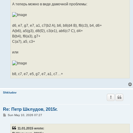
А теперь можно в виде дамочной проблемы:
d6, e7, g7, e7, a1, c7(b2 A), b6, b8(d4 B), f8(c3), b4, d6+
A(b6), a5(g3), d8(f2), c3(e1), ab6(c7 C), d4+
B(b4), f8(a3), g7+
C(a7), a5, c3+
или
b8, c7, e7, e5, g7, e7, a1, c7…+
Shkludov
Re: Петр Шклудов, 2015г.
P
Sun May 10, 2026 07:27
o
s
t
11.01.2015 wrote: