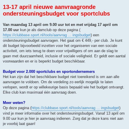
13-17 april nieuwe aanvraagronde
ondersteuningsbudget voor sportclubs
Van maandag 13 april om 9.00 uur tot en met vrijdag 17 april om
17.00 uu
r kun je als damclub op deze pagina (
https://clubbase.sport.nl/tools/aanvrag ... ingsbudget
) een
ondersteuningsbudget aanvragen. Het gaat om € 449,- per club. Je kunt
dit budget bijvoorbeeld inzetten voor het organiseren van een sociale
activiteit, om iets terug te doen voor vrijwilligers of om aan de slag te
gaan met duurzaamheid, inclusie of sociale veiligheid. Er geldt een aantal
voorwaarden en er is beperkt budget beschikbaar.
Budget voor 2.000 sportclubs en sportondernemers
Het kan zijn dat het beschikbare budget niet toereikend is om aan alle
aanvragen te voldoen. Om de verdeling zo eerlijk mogelijk te laten
verlopen, wordt er op willekeurige basis bepaald wie het budget ontvangt.
Elke club kan maximaal één aanvraag doen.
Meer weten?
Op deze pagina (
https://clubbase.sport.nl/tools/aanvrag ... ingsbudget
)
vind je meer informatie over het ondersteuningsbudget. Vanaf 13 april om
9.00 uur kun je hier je aanvraag indienen. Zorg dat je deze kans niet aan
je voorbij laat gaan!