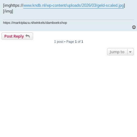
[imghttps://
www.kndb.nl/wp-content/uploads/2026/03/geld-scaled.jpg
]
[/img]
https://marktplaza.nl/winkels/damboekshop
Post Reply
1 post • Page
1
of
1
Jump to