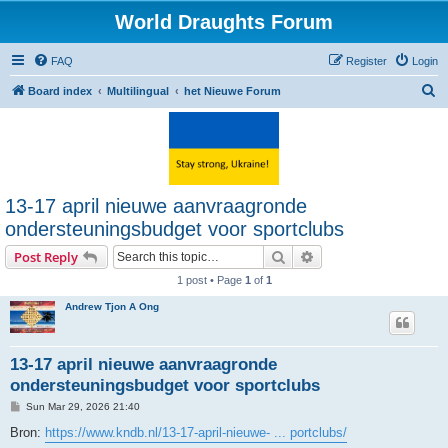
World Draughts Forum
FAQ
Register
Login
S
Board index
Multilingual
het Nieuwe Forum
e
a
r
c
13-17 april nieuwe aanvraagronde
h
ondersteuningsbudget voor sportclubs
Search
Advanced search
Post Reply
1 post • Page
1
of
1
Andrew Tjon A Ong
13-17 april nieuwe aanvraagronde
ondersteuningsbudget voor sportclubs
P
Sun Mar 29, 2026 21:40
o
s
Bron:
https://www.kndb.nl/13-17-april-nieuwe- ... portclubs/
t