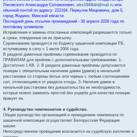
Ляховского Александра Соломонович,
alex1949lah@mail.ru
или
обычной почтой по адресу: 222164. Переулок Мицкевича, дом 5,
город Жодино, Минской области.
Последний день отсылки произведений - 30 апреля 2026 года по
почтовому штемпелю.
Исправления и замены отосланных композиций разрешаются только
в сроки, отведенные на их присылку.
Соревнование проводится по Кодексу шашечной композиции РБ,
вступившему в силу с 1 июля 2004 года.
В разделе дамочные проблемы соревнование проводится по
ПРАВИЛАМ для проблем с дополнительными требованиями: 1-
Достаточно 1 КВ. 2- В разделе дамочные проблемы допускаются
позиции с обязательным наличием дамки (дамок) в начальной
расстановке со стороны белых или черных с любым соотношением
сил, отличающимся от раздела этюды. 3- Наличие дамок в
начальной расстановке без доказательства их необходимости,
которые можно заменить простой без ущерба для качества позиции
бракует ее.
4. Руководство чемпионатом и судейство.
Общее руководство организацией и проведением чемпионата по
шашечной композиции осуществляет Белорусская Федерация
шашек.
Непосредственное проведение возлагается на судейскую коллегию в
составе: