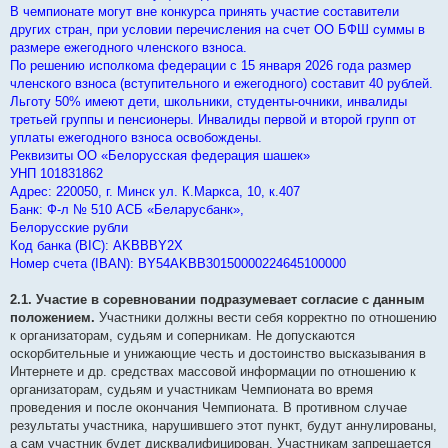
В чемпионате могут вне конкурса принять участие составители
других стран, при условии перечисления на счет ОО БФШ суммы в
размере ежегодного членского взноса.
По решению исполкома федерации с 15 января 2026 года размер
членского взноса (вступительного и ежегодного) составит 40 рублей.
Льготу 50% имеют дети, школьники, студенты-очники, инвалиды
третьей группы и пенсионеры. Инвалиды первой и второй групп от
уплаты ежегодного взноса освобождены.
Реквизиты ОО «Белорусская федерация шашек»
УНП 101831862
Адрес: 220050, г. Минск ул. К.Маркса, 10, к.407
Банк: Ф-л № 510 АСБ «Беларусбанк»,
Белорусские рубли
Код банка (BIC): AKBBBY2Х
Номер счета (IBAN): BY54AKBB30150000224645100000
2.1. Участие в соревновании подразумевает согласие с данным
положением.
Участники должны вести себя корректно по отношению
к организаторам, судьям и соперникам. Не допускаются
оскорбительные и унижающие честь и достоинство высказывания в
Интернете и др. средствах массовой информации по отношению к
организаторам, судьям и участникам Чемпионата во время
проведения и после окончания Чемпионата. В противном случае
результаты участника, нарушившего этот пункт, будут аннулированы,
а сам участник будет дисквалифицирован. Участникам запрещается