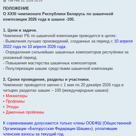
P
Tue Feb 10, 2026 10:25
o
s
ПОЛОЖЕНИЕ
t
О XXIII чемпионате Республики Беларусь по шашечной
композиции 2026 года в шашки -100.
1. Цели и задачи.
Чемпионат РБ по шашечной композиции проводится в целях:
- Выявления лучших произведений, созданных за период с
10 апреля
2022 года по 10 апреля 2026 года.
- Определения сильнейших шашечных композиторов республики за
указанный период.
- Повышения мастерства шашечных композиторов.
- Популяризации шашек средствами шашечной композиции.
2. Сроки проведения, разделы и участники.
Чемпионат проводится заочно с 1 мая по 20 декабря 2026 года в
четырех разделах шашек – 100 (международные шашки):
• Миниатюры
• Проблемы
• Этюды
• Дамочные проблемы
К соревнованию допускаются только члены ООБФШ (Общественной
Организации «Белорусская Федерация Шашек»), уплатившие
членские взносы за текущий год.