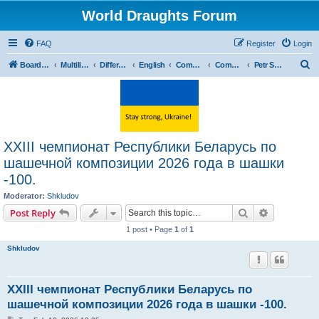
World Draughts Forum
FAQ
Register
Login
S
Board index
Multilingual
Different languages
English
Composition
Composers
Petr Shkludov
e
a
r
c
XXIII чемпионат Республики Беларусь по
h
шашечной композиции 2026 года в шашки
-100.
Moderator:
Shkludov
Search
Advanced s
Post Reply
1 post • Page
1
of
1
Shkludov
XXIII чемпионат Республики Беларусь по
шашечной композиции 2026 года в шашки -100.