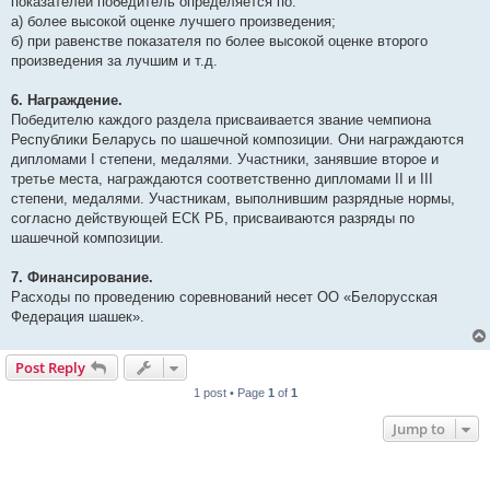
показателей победитель определяется по:
а) более высокой оценке лучшего произведения;
б) при равенстве показателя по более высокой оценке второго
произведения за лучшим и т.д.
6. Награждение.
Победителю каждого раздела присваивается звание чемпиона
Республики Беларусь по шашечной композиции. Они награждаются
дипломами I степени, медалями. Участники, занявшие второе и
третье места, награждаются соответственно дипломами II и III
степени, медалями. Участникам, выполнившим разрядные нормы,
согласно действующей ЕСК РБ, присваиваются разряды по
шашечной композиции.
7. Финансирование.
Расходы по проведению соревнований несет ОО «Белорусская
Федерация шашек».
Post Reply
1 post • Page
1
of
1
Jump to