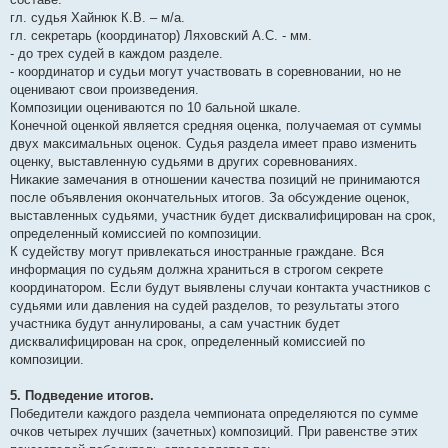
гл. судья Хайнюк К.В. – м/a.
гл. секретарь (координатор) Ляховский А.С. - мм.
- до трех судей в каждом разделе.
- координатор и судьи могут участвовать в соревновании, но не
оценивают свои произведения.
Композиции оцениваются по 10 бальной шкале.
Конечной оценкой является средняя оценка, получаемая от суммы
двух максимальных оценок. Судья раздела имеет право изменить
оценку, выставленную судьями в других соревнованиях.
Никакие замечания в отношении качества позиций не принимаются
после объявления окончательных итогов. За обсуждение оценок,
выставленных судьями, участник будет дисквалифицирован на срок,
определенный комиссией по композиции.
К судейству могут привлекаться иностранные граждане. Вся
информация по судьям должна храниться в строгом секрете
координатором. Если будут выявлены случаи контакта участников с
судьями или давления на судей разделов, то результаты этого
участника будут аннулированы, а сам участник будет
дисквалифицирован на срок, определенный комиссией по
композиции.
5. Подведение итогов.
Победители каждого раздела чемпионата определяются по сумме
очков четырех лучших (зачетных) композиций. При равенстве этих