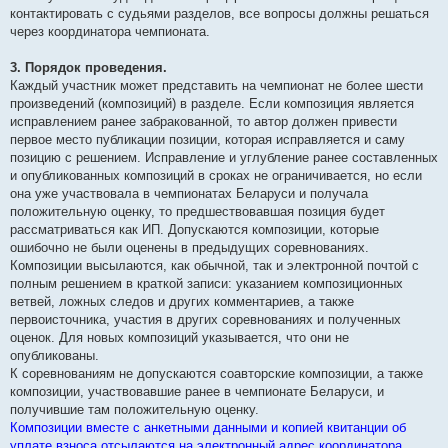
контактировать с судьями разделов, все вопросы должны решаться
через координатора чемпионата.
3. Порядок проведения.
Каждый участник может представить на чемпионат не более шести
произведений (композиций) в разделе. Если композиция является
исправлением ранее забракованной, то автор должен привести
первое место публикации позиции, которая исправляется и саму
позицию с решением. Исправление и углубление ранее составленных
и опубликованных композиций в сроках не ограничивается, но если
она уже участвовала в чемпионатах Беларуси и получала
положительную оценку, то предшествовавшая позиция будет
рассматриваться как ИП. Допускаются композиции, которые
ошибочно не были оценены в предыдущих соревнованиях.
Композиции высылаются, как обычной, так и электронной почтой с
полным решением в краткой записи: указанием композиционных
ветвей, ложных следов и других комментариев, а также
первоисточника, участия в других соревнованиях и полученных
оценок. Для новых композиций указывается, что они не
опубликованы.
К соревнованиям не допускаются соавторские композиции, а также
композиции, участвовавшие ранее в чемпионате Беларуси, и
получившие там положительную оценку.
Композиции вместе с анкетными данными и копией квитанции об
уплате взноса отсылаются на электронный адрес координатора