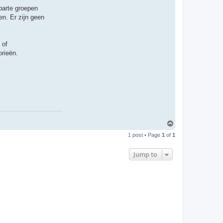
parte groepen
n. Er zijn geen
of
orieën.
T
o
1 post • Page
1
of
1
p
Jump to