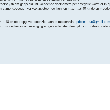
tserssysteem gespeeld. Bij voldoende deelnemers per categorie wordt er in a
pen samengevoegd. Per vakantietoernooi kunnen maximaal 40 kinderen meedoe
 met 18 oktober opgeven door zich aan te melden via
updbbestuur@gmail.com
naam, woonplaats/damvereniging en geboortedatum/leeftijd i.v.m. indeling categ