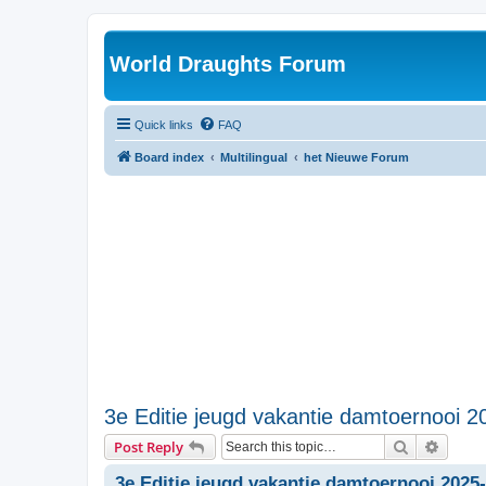
World Draughts Forum
Quick links
FAQ
Board index
Multilingual
het Nieuwe Forum
3e Editie jeugd vakantie damtoernooi 2
Search
Advanc
Post Reply
3e Editie jeugd vakantie damtoernooi 2025