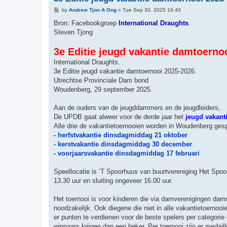
P
by
Andrew Tjon A Ong
»
Tue Sep 30, 2025 16:40
o
s
Bron: Facebookgroep
International Draughts
t
Steven Tjong
3e Editie jeugd vakantie damtoerno
International Draughts.
3e Editie jeugd vakantie damtoernooi 2025-2026.
Utrechtse Provinciale Dam bond
Woudenberg, 29 september 2025.
Aan de ouders van de jeugddammers en de jeugdleiders,
De UPDB gaat alweer voor de derde jaar het
jeugd vakant
Alle drie de vakantietoernooien worden in Woudenberg ges
- herfstvakantie dinsdagmiddag 21 oktober
- kerstvakantie dinsdagmiddag 30 december
- voorjaarsvakantie dinsdagmiddag 17 februari
Speellocatie is ’T Spoorhuus van buurtvereniging Het Sp
13.30 uur en sluiting ongeveer 16.00 uur.
Het toernooi is voor kinderen die via damverenigingen da
noodzakelijk. Ook diegene die niet in alle vakantietoerno
er punten te verdienen voor de beste spelers per categorie
winnaars krijgen dan een beker. Per toernooi zijn er medail