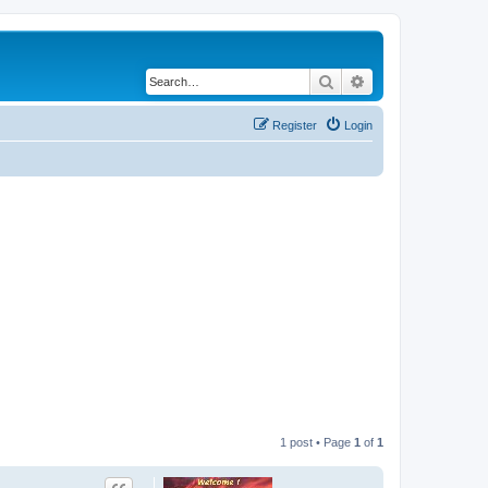
Search
Advanced search
Register
Login
1 post • Page
1
of
1