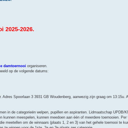
oi 2025-2026.
ie damtoernooi
organiseren.
peeld op de volgende datums:
oor. Adres Spoorlaan 3 3931 GB Woudenberg, aanwezig zijn graag om 13:15u. 
mmen in de categorieën welpen, pupillen en aspiranten. Lidmaatschap UPDB/K
oien kunnen meespelen, kunnen meedoen aan één of meerdere toernooien. Per v
 die meetellen om de winnaars (plaats 1, 2 en 3) van het gehele toernooi te 
les te winnen voor de 1ste, 2e en 3e plaats per categorie.