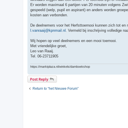
Er worden maximaal 6 partijen van 20 minuten volgens Zwi
gespeeld (welp, pupil en aspirant) en anders worden groe
kosten aan verbonden.
De deelnemers voor het Herfsttoernooi kunnen zich tot en
l.vanraaij@kpnmail.nl
. Vermeld bij inschrijving volledige 
Wij hopen op veel deelnemers en een mooi toernooi.
Met vriendelijke groet,
Leo van Raaij.
Tel. 06-23711905
https://marktplaza.nl/winkels/damboekshop
Post Reply
Return to “het Nieuwe Forum”