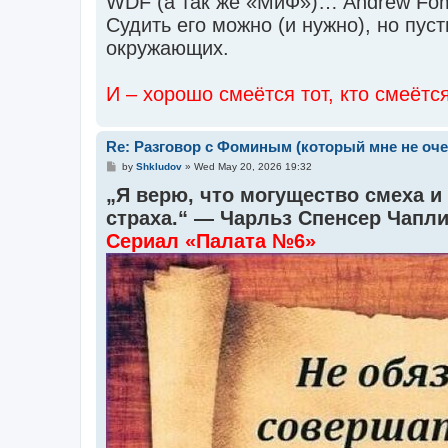
WDF (а так же «МиФ»)… Andrew Fom
Судить его можно (и нужно), но пуст
окружающих.
И – хорошо смеётся тот, кто смеётс
Re: Разговор с Фоминым (который мне не очен
P
by
Shkludov
»
Wed May 20, 2026 19:32
o
„Я верю, что могущество смеха и
s
t
страха.“ — Чарльз Спенсер Чапл
Сериал «Палата №6»