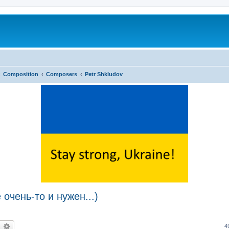
Composition
Composers
Petr Shkludov
очень-то и нужен...)
earch
Advanced search
4