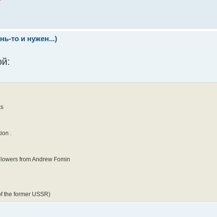
т
ь-то и нужен...)
ой:
ks
ion .
ollowers from Andrew Fomin
of the former USSR)