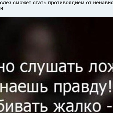
 слёз сможет стать противоядием от ненавис
ин