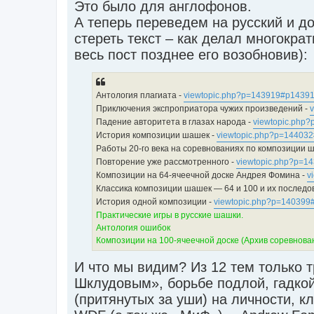
Это было для англофонов.
А теперь переведем на русский и д
стереть текст – как делал многокра
весь пост позднее его возобновив):
Антология плагиата -
viewtopic.php?p=143919#p1439
Приключения экспроприатора чужих произведений -
Падение авторитета в глазах народа -
viewtopic.php
История композиции шашек -
viewtopic.php?p=14403
Работы 20-го века на соревнованиях по композиции ш
Повторение уже рассмотренного -
viewtopic.php?p=1
Композиции на 64-ячеечной доске Андрея Фомина -
v
Классика композиции шашек — 64 и 100 и их последо
История одной композиции -
viewtopic.php?p=140399
Практические игры в русские шашки.
Антология ошибок
Композиции на 100-ячеечной доске (Архив соревнов
И что мы видим? Из 12 тем только т
Шклудовым», борьбе подлой, гадкой
(притянутых за уши) на личности, к