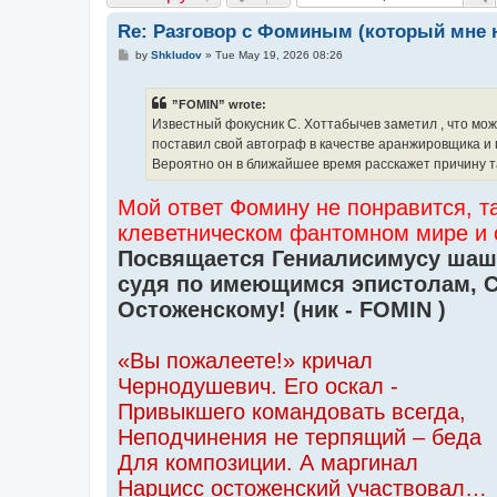
Re: Разговор с Фоминым (который мне не
P
by
Shkludov
»
Tue May 19, 2026 08:26
o
s
t
”FOMIN” wrote:
Известный фокусник С. Хоттабычев заметил , что мож
поставил свой автограф в качестве аранжировщика и 
Вероятно он в ближайшее время расскажет причину та
Мой ответ Фомину не понравится, та
клеветническом фантомном мире и 
Посвящается Гениалисимусу шаше
судя по имеющимся эпистолам, 
Остоженскому! (ник - FOMIN )
«Вы пожалеете!» кричал
Чернодушевич. Его оскал -
Привыкшего командовать всегда,
Неподчинения не терпящий – беда
Для композиции. А маргинал
Нарцисс остоженский участвовал…