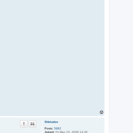
T
o
p
Shkludov
Posts:
5982
Joined:
Fri May 23, 2008 14:36