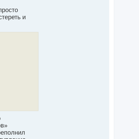
просто
стереть и
о
ов»
ереполнил