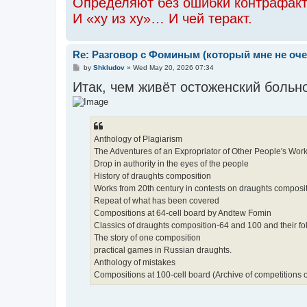
Определяют без ошибки контрафак
И «ху из ху»… И чей теракт.
Re: Разговор с Фоминым (который мне не очен
P
by
Shkludov
»
Wed May 20, 2026 07:34
o
Итак, чем живёт остоженский больн
s
t
Anthology of Plagiarism
The Adventures of an Expropriator of Other People's Wor
Drop in authority in the eyes of the people
History of draughts composition
Works from 20th century in contests on draughts composit
Repeat of what has been covered
Compositions at 64-cell board by Andtew Fomin
Classics of draughts composition-64 and 100 and their f
The story of one composition
practical games in Russian draughts.
Anthology of mistakes
Compositions at 100-cell board (Archive of competitions 