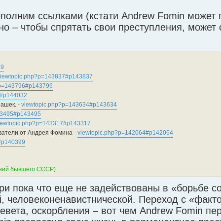
ополним ссылками (кстати Andrew Fomin может 
тно – чтобы спрятать свои преступления, может 
19
viewtopic.php?p=143837#p143837
?p=143796#p143796
2#p144032
ашек. -
viewtopic.php?p=143634#p143634
43495#p143495
iewtopic.php?p=143317#p143317
ватели от Андрея Фомина -
viewtopic.php?p=142064#p142064
#p140399
аний бывшего СССР)
ри пока что еще не задействованы в «борьбе с
, человеконенавистнической. Переход с «факт
левета, оскорбления – вот чем Andrew Fomin п