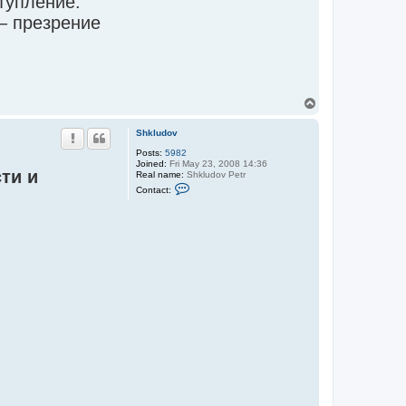
тупление.
 – презрение
T
o
p
Shkludov
Posts:
5982
Joined:
Fri May 23, 2008 14:36
ти и
Real name:
Shkludov Petr
C
Contact:
o
n
t
a
c
t
S
h
k
l
u
d
o
v