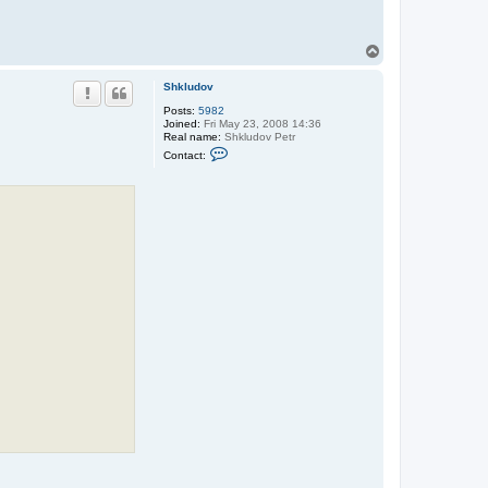
T
o
p
Shkludov
Posts:
5982
Joined:
Fri May 23, 2008 14:36
Real name:
Shkludov Petr
C
Contact:
o
n
t
a
c
t
S
h
k
l
u
d
o
v