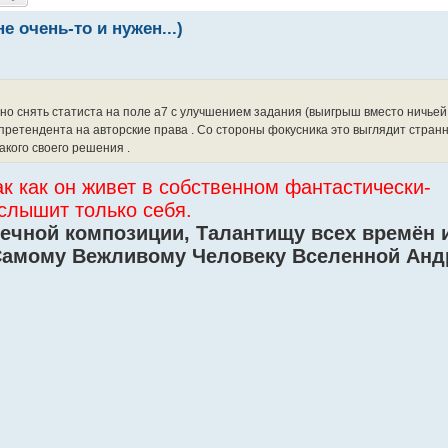
 очень-то и нужен...)
но снять статиста на поле a7 с улучшением задания (выигрыш вместо ничьей 
претендента на авторские права . Со стороны фокусника это выглядит странн
кого своего решения .
к как он живет в собственном фантастически-
слышит только себя.
чной композиции, Талантищу всех времён и
Самому Вежливому Человеку Вселенной Ан