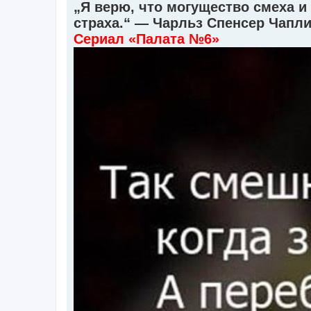
„Я верю, что могущество смеха и
s
t
страха.“ — Чарльз Спенсер Чапл
Сериал «Палата №6»