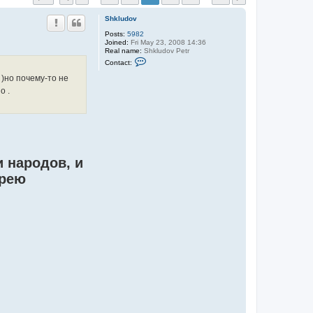
Shkludov
Posts:
5982
Joined:
Fri May 23, 2008 14:36
Real name:
Shkludov Petr
C
Contact:
o
n
)но почему-то не
t
о .
a
c
t
S
h
k
l
u
 народов, и
d
o
дрею
v