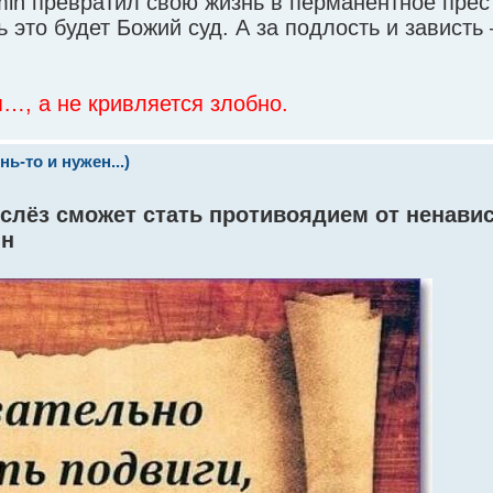
in превратил свою жизнь в перманентное прес
ь это будет Божий суд. А за подлость и зависть
я…, а не кривляется злобно.
ь-то и нужен...)
 слёз сможет стать противоядием от ненавис
ин