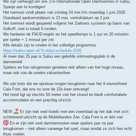
We zijn verheugd om ons 27e Internationale Open Damtoernooi in Salou,
Spanje aan te kondigen!
Het toernooi vindt plaats van zondag 24 mei t/m maandag 1 juni 2026.
Standaard aankomstdatum is 23 mei, vertrekdatum op 2 juni.
Het toernooi wordt gespeeld volgens het Zwitsers systeem op basis van
Solkoff, met in totaal 9 ronden.
We hanteren de FMJD-regels en het speeltempo is 1 uur en 20 minuten
per speler + 1 minuut per zet.
Alle details zijn te vinden in het volledige programma.
https://salou-open.nl/?l=nl&p=schedule-2026
Al meer dan 25 jaar is Salou een geliefde ontmoetingsplek in de
damwereld.
Spelers en hun reisgenoten genieten niet alleen van het hoge niveau,
maar ook van de unieke vakantiesfeer.
We zijn trots dat we opnieuw mogen terugkeren naar het 4-sterrenhotel
Cala Font, dat ons nu voor de 22e keer ontvangt!
Het hotel ligt op slechts 50 meter van het strand en biedt comfortabele
accommodatie en een prachtig uitzicht.
NEW
Er zijn niet veel hotels met een zwembad op het dak met zo'n
schitterend uitzicht op de Middellandse Zee. Cala Font is er één van.
En er zijn niet veel damtoernooien waar spelers jaar na jaar
terugkomen – niet alleen vanwege het spel, maar omdat ze zich hier echt
thuis voelen.