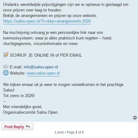
Ondanks wereldwijde prijsstijgingen zijn we er opnieuw in geslaagd om
onze prijzen zeer laag te houden.
Bekijk de arrangementen en prijzen op onze website.
https://salou-open.nl/?l=nl&p=arrangements-2026
Na inschrijving ontvang je een persoonlijke link naar ons
toernooisysteem, waar je alles praktisch kunt regelen – hotel,
vluchtgegevens, visuminformatie en meer.
SCHRIJF JE ONLINE IN of PER EMAIL
E-mail:
info@salou-open.nl
Website:
www.salou-open.nl
We kijken ernaar uit je weer te mogen verwelkomen in het prachtige
Salou!
Tot ziens in 2026!
--
Met vriendelijke groet,
Organisatiecomité Salou Open
Post Reply
1 post • Page
1
of
1