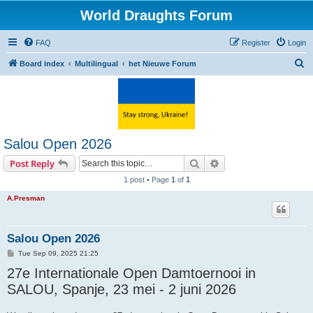
World Draughts Forum
FAQ
Register
Login
S
Board index
Multilingual
het Nieuwe Forum
e
a
r
c
Salou Open 2026
h
Search
Advanced search
Post Reply
1 post • Page
1
of
1
A.Presman
Salou Open 2026
P
Tue Sep 09, 2025 21:25
o
27e Internationale Open Damtoernooi in
s
t
SALOU, Spanje, 23 mei - 2 juni 2026