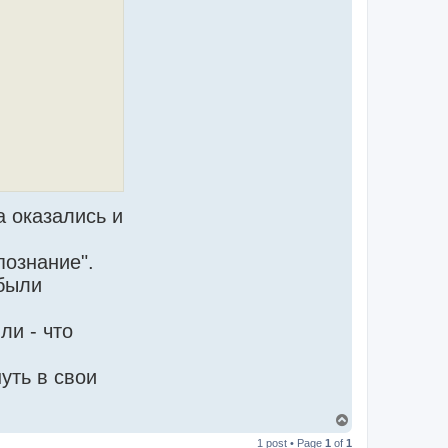
 оказались и
познание".
 были
ли - что
уть в свои
T
o
1 post • Page
1
of
1
p