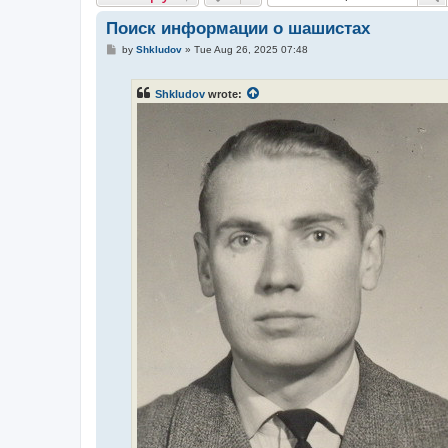
Поиск информации о шашистах
P
by
Shkludov
»
Tue Aug 26, 2025 07:48
o
s
t
Shkludov
wrote: