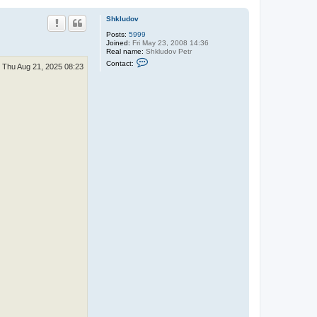
Shkludov
Posts:
5999
Joined:
Fri May 23, 2008 14:36
Real name:
Shkludov Petr
C
Contact:
Thu Aug 21, 2025 08:23
o
n
t
a
c
t
S
h
k
l
u
d
o
v