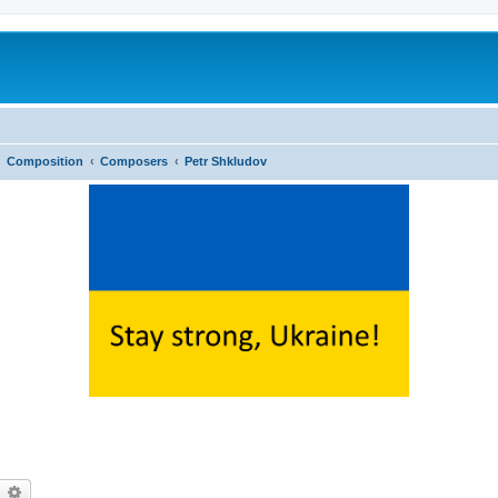
Composition
Composers
Petr Shkludov
earch
Advanced search