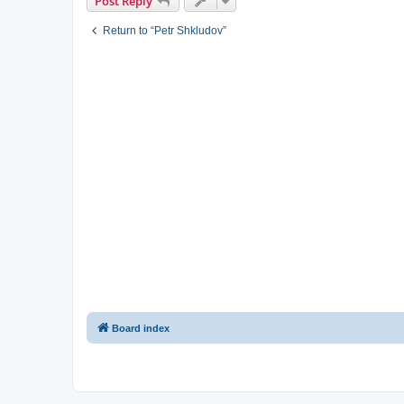
Post Reply
Return to “Petr Shkludov”
Board index