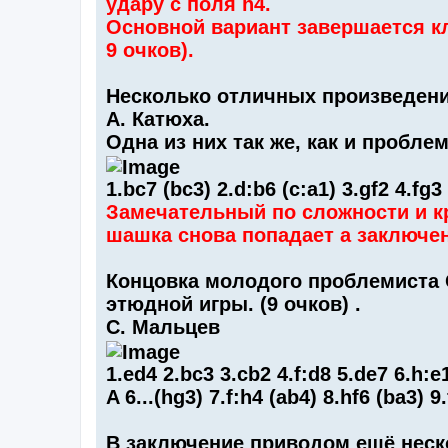
удару с поля h4.
Основной вариант завершается кл
9 очков).
Несколько отличных произведени
А. Катюха.
Одна из них так же, как и пробле
1.bc7 (bc3) 2.d:b6 (c:a1) 3.gf2 4.fg3
Замечательный по сложности и кр
шашка снова попадает а заключен
Концовка молодого проблемиста 
этюдной игры. (9 очков) .
С. Мальцев
1.ed4 2.bc3 3.cb2 4.f:d8 5.de7 6.h:e1
A 6...(hg3) 7.f:h4 (ab4) 8.hf6 (ba3) 9
В заключение приводом ещё неск