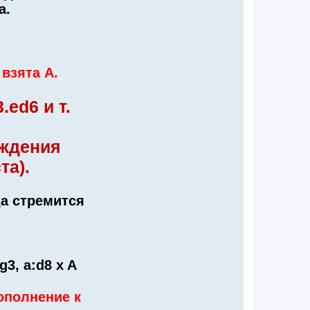
а.
взята А.
.ed6 и т.
уждения
та).
да стремится
hg3, a:d8 x A
ополнение к