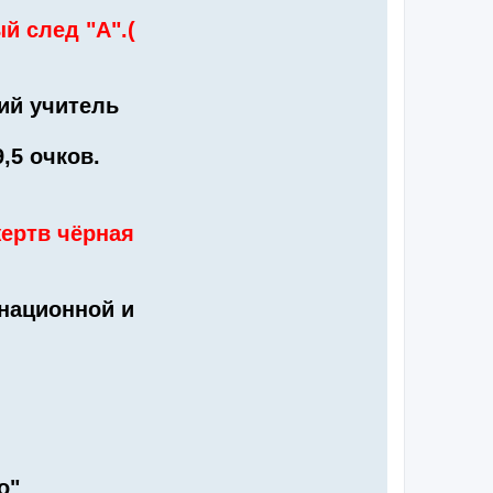
й след "А".(
ий учитель
,5 очков.
жертв чёрная
национной и
о"