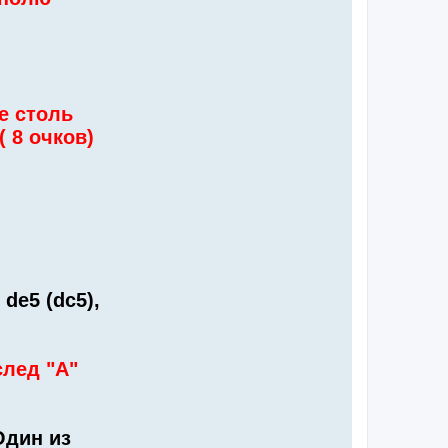
е столь
 8 очков)
, de5 (dc5),
лед "А"
Один из