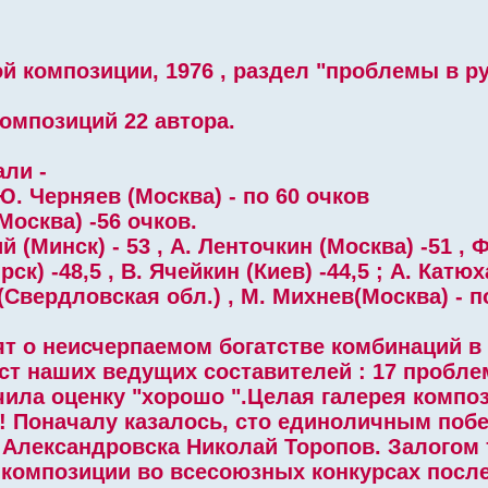
ой композиции, 1976 , раздел "проблемы в р
омпозиций 22 автора.
ли -
Ю. Черняев (Москва) - по 60 очков
осква) -56 очков.
й (Минск) - 53 , А. Ленточкин (Москва) -51 , 
ск) -48,5 , В. Ячейкин (Киев) -44,5 ; А. Катюх
 (Свердловская обл.) , М. Михнев(Москва) - п
ят о неисчерпаемом богатстве комбинаций в
ст наших ведущих составителей : 17 пробл
ила оценку "хорошо ".Целая галерея компо
й! Поначалу казалось, сто единоличным поб
а Александровска Николай Торопов. Залогом
композиции во всесоюзных конкурсах после