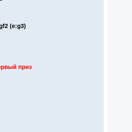
gf2 (e:g3)
ервый приз