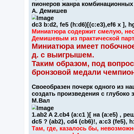
пионеров жанра комбинационных к
А. Демишев
dc3 b:d2, fe5 (h:d6)[(c:e3),ef6 x ], h
Миниатюра содержит смелую, нео
Демишевым из практической парти
Миниатюра имеет побочное ре
д. с выигрышем.
Таким образом, под вопро
бронзовой медали чемпиона
Своеобразен почерк одного из на
создать произведения с глубоко
М.Вал
1.ab2 A 2.cb4 (a:c1 )[ на (а:e5) , ре
dc5 ? (ab2), cd4 (cb6)!, a:c3 (fe5), h
Там, где, казалось бы, невозможн