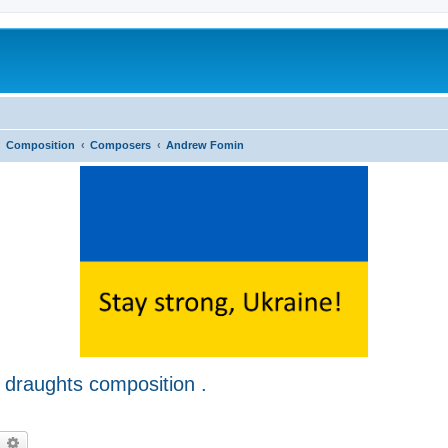
Composition
Composers
Andrew Fomin
 draughts composition .
earch
Advanced search