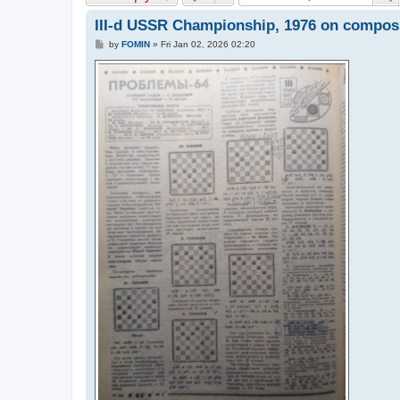
III-d USSR Championship, 1976 on composi
P
by
FOMIN
»
Fri Jan 02, 2026 02:20
o
s
t