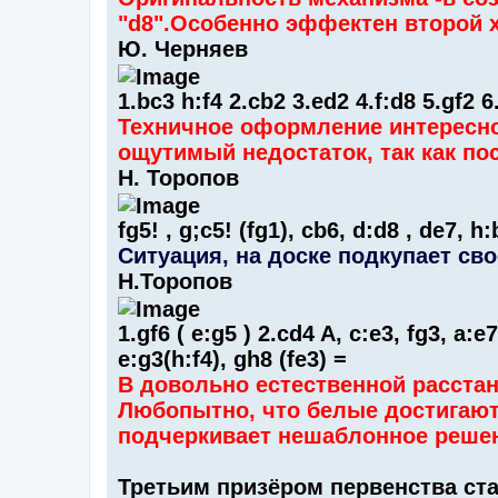
"d8".Особенно эффектен второй хо
Ю. Черняев
1.bc3 h:f4 2.cb2 3.ed2 4.f:d8 5.gf2 6
Техничное оформление интересно
ощутимый недостаток, так как по
Н. Торопов
fg5! , g;c5! (fg1), cb6, d:d8 , de7, h
Ситуация, на доске подкупает сво
Н.Торопов
1.gf6 ( e:g5 ) 2.cd4 A, c:e3, fg3, a:e
e:g3(h:f4), gh8 (fe3) =
В довольно естественной расста
Любопытно, что белые достигают
подчеркивает нешаблонное решени
Третьим призёром первенства ст