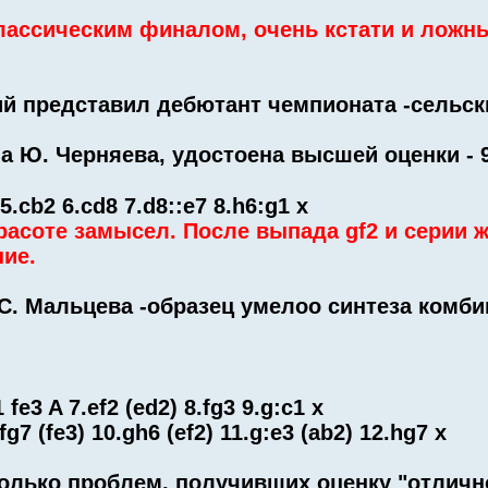
ассическим финалом, очень кстати и ложны
й представил дебютант чемпионата -сельск
ма Ю. Черняева, удостоена высшей оценки - 9
 5.cb2 6.cd8 7.d8::e7 8.h6:g1 x
асоте замысел. После выпада gf2 и серии 
ие.
С. Мальцева -образец умелоо синтеза комби
 fe3 A 7.ef2 (ed2) 8.fg3 9.g:c1 x
.fg7 (fe3) 10.gh6 (ef2) 11.g:e3 (ab2) 12.hg7 x
олько проблем, получивших оценку "отличн