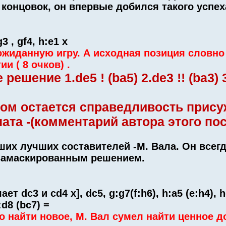
онцовок, он впервые добился такого успех
g3 , gf4, h:e1 x
жиданную игру. А исходная позиция словно 
и ( 8 очков) .
шение 1.de5 ! (ba5) 2.de3 !! (ba3) 3
сом остается справедливость прис
та -(комментарий автора этого пос
ших лучших составителей -М. Вала. Он всег
 замаскированным решением.
шает dc3 и cd4 x], dc5, g:g7(f:h6), h:a5 (e:h4), 
:d8 (bc7) =
о найти новое, М. Вал сумел найти ценное д