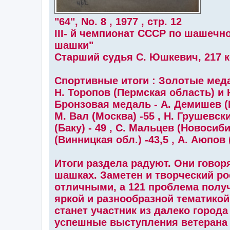
"64", No. 8 , 1977 , стр. 12
III- й чемпионат СССР по шашечн
шашки"
Старший судья С. Юшкевич, 217 к
Спортивные итоги : Золотые меда
Н. Торопов (Пермская область) и 
Бронзовая медаль - А. Демишев (М
М. Вал (Москва) -55 , Н. Грушевски
(Баку) - 49 , С. Мальцев (Новосибир
(Винницкая обл.) -43,5 , А. Аюпов
Итоги раздела радуют. Они говор
шашках. Заметен и творческий ро
отличными, а 121 проблема получ
яркой и разнообразной тематико
станет участник из далеко город
успешные выступления ветерана 