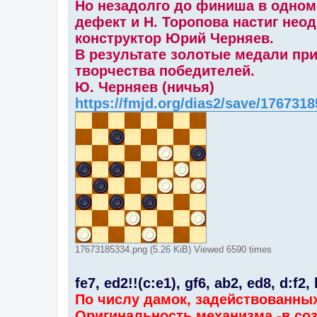
Но незадолго до финиша в одном
дефект и Н. Торопова настиг не
конструктор Юрий Черняев.
В результате золотые медали пр
творчества победителей.
Ю. Черняев (ничья)
https://fmjd.org/dias2/save/176731
17673185334.png (5.26 KiB) Viewed 6590 times
fe7, ed2!!(c:e1), gf6, ab2, ed8, d:f2, 
По числу дамок, задействованны
Оригинальность механизма -в со