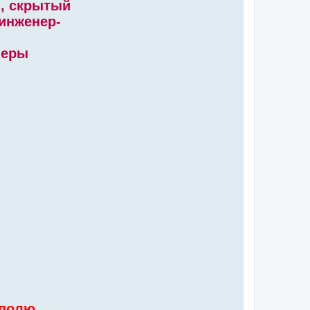
я, скрытый
инженер-
меры
 полю