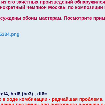
 из его зачётных произведений обнаружилс
однократный чемпион Москвы по композиции 
исуждены обоим мастерам. Посмотрите при
85334.png
h:f4, h:d8 (bc3) , df6=
х в ходе комбинации - редчайшая проблема.
здании лестницы для повторного прорыва к