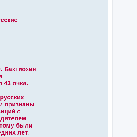
усские
Ф. Бахтиозин
а
о 43 очка.
 русских
ем признаны
зиций с
едителем
 тому были
дних лет.