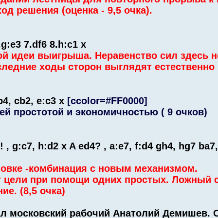
д решения (оценка - 9,5 очка).
.g:e3 7.df6 8.h:c1 x
й идеи выигрыша. Неравенство сил здесь н
следние ходы сторон выглядят естественно (
:b4, cb2, e:c3 x
[ccolor=#FF0000]
ей простотой и экономичностью ( 9 очков)
7! , g:c7, h:d2 x A ed4? , a:e7, f:d4 gh4, hg7 ba7
новке -комбинация с новым механизмом.
 цели при помощи одних простых. Ложный с
е. (8,5 очка)
ал московский рабочий Анатолий Демишев. 