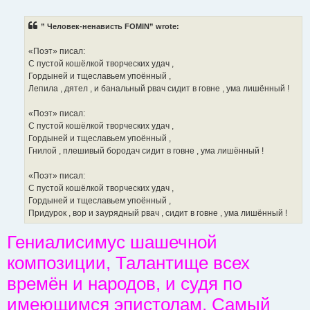
o
s
t
” Человек-ненависть FOMIN” wrote:
«Поэт» писал:
С пустой кошёлкой творческих удач ,
Гордыней и тщеславьем упоённый ,
Лепила , дятел , и банальный рвач сидит в говне , ума лишённый !
«Поэт» писал:
С пустой кошёлкой творческих удач ,
Гордыней и тщеславьем упоённый ,
Гнилой , плешивый бородач сидит в говне , ума лишённый !
«Поэт» писал:
С пустой кошёлкой творческих удач ,
Гордыней и тщеславьем упоённый ,
Придурок , вор и заурядный рвач , сидит в говне , ума лишённый !
Гениалисимус шашечной
композиции, Талантище всех
времён и народов, и судя по
имеющимся эпистолам, Самый