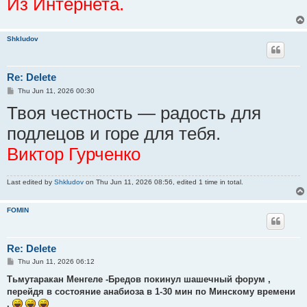
Из Интернета.
Shkludov
Re: Delete
P
Thu Jun 11, 2026 00:30
o
Твоя честность — радость для
s
t
подлецов и горе для тебя.
Виктор Гурченко
Last edited by
Shkludov
on Thu Jun 11, 2026 08:56, edited 1 time in total.
FOMIN
Re: Delete
P
Thu Jun 11, 2026 06:12
o
s
Тьмутаракан Менгеле -Бредов покинул шашечный форум ,
t
перейдя в состояние анабиоза в 1-30 мин по Минскому времени
.