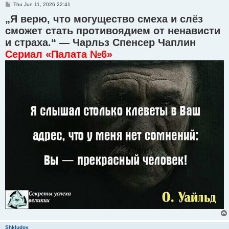
P
Thu Jun 11, 2026 22:41
o
„Я верю, что могущество смеха и слёз
s
t
сможет стать противоядием от ненависти
и страха.“ — Чарльз Спенсер Чаплин
Сериал «Палата №6»
Shkludov