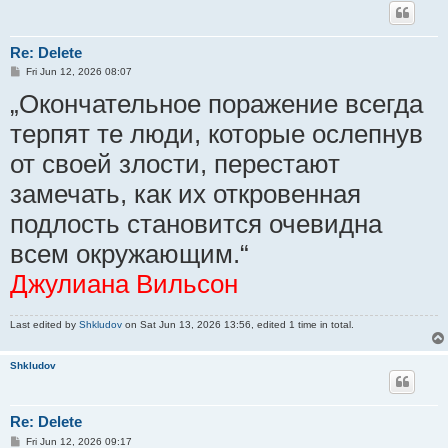
Re: Delete
P
Fri Jun 12, 2026 08:07
o
„Окончательное поражение всегда
s
t
терпят те люди, которые ослепнув
от своей злости, перестают
замечать, как их откровенная
подлость становится очевидна
всем окружающим.“
Джулиана Вильсон
Last edited by
Shkludov
on Sat Jun 13, 2026 13:56, edited 1 time in total.
Shkludov
Re: Delete
P
Fri Jun 12, 2026 09:17