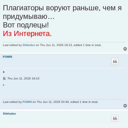
o
Плагиаторы воруют раньше, чем я
s
t
придумываю…
Вот подлецы!
Из Интернета.
Last edited by
Shkludov
on Thu Jun 11, 2026 19:13, edited 1 time in total.
FOMIN
*
P
Thu Jun 11, 2026 19:10
o
s
*
t
Last edited by
FOMIN
on Thu Jun 11, 2026 20:40, edited 1 time in total.
Shkludov