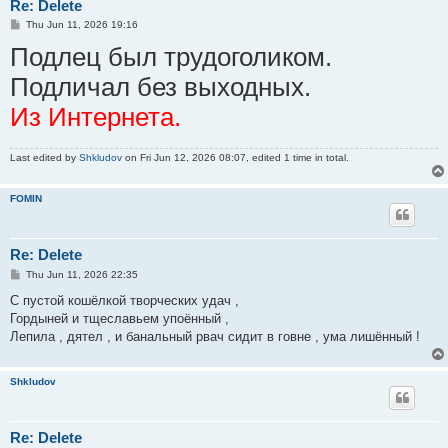
Re: Delete
P
Thu Jun 11, 2026 19:16
o
Подлец был трудоголиком.
s
t
Подличал без выходных.
Из Интернета.
Last edited by
Shkludov
on Fri Jun 12, 2026 08:07, edited 1 time in total.
FOMIN
Re: Delete
P
Thu Jun 11, 2026 22:35
o
s
С пустой кошёлкой творческих удач ,
t
Гордыней и тщеславьем упоённый ,
Лепила , дятел , и банальный рвач сидит в говне , ума лишённый !
Shkludov
Re: Delete