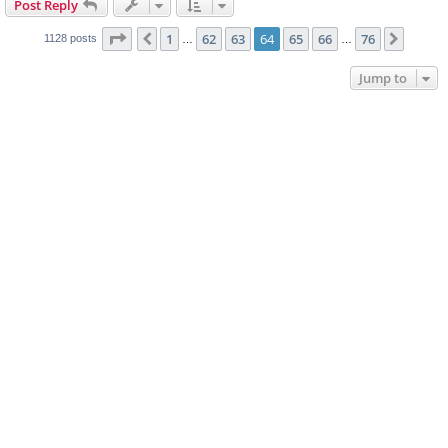
Post Reply
Page
64
of
76
1
62
63
64
65
66
76
Previous
Next
1128 posts
…
…
Jump to