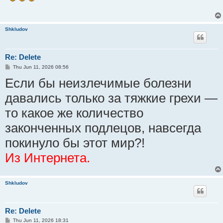
Shkludov
Re: Delete
P
Thu Jun 11, 2026 08:56
o
Если бы неизлечимые болезни
s
t
давались только за тяжкие грехи —
то какое же количество
законченных подлецов, навсегда
покинуло бы этот мир?!
Из Интернета.
Shkludov
Re: Delete
P
Thu Jun 11, 2026 18:31