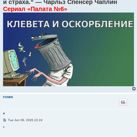
и страха.“ — Чарльз Спенсер Чаплин
Сериал «Палата №6»
FOMIN
*
P
Tue Jun 09, 2026 22:24
o
s
*
t