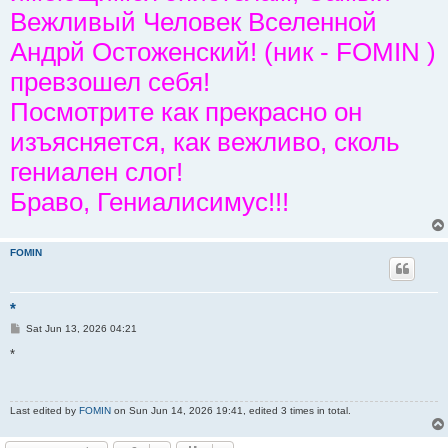
Вежливый Человек Вселенной
Андрй Остоженский! (ник - FOMIN )
превзошел себя!
Посмотрите как прекрасно он
изъясняется, как вежливо, сколь
гениален слог!
Браво, Гениалисимус!!!
FOMIN
*
P
Sat Jun 13, 2026 04:21
o
s
*
t
Last edited by
FOMIN
on Sun Jun 14, 2026 19:41, edited 3 times in total.