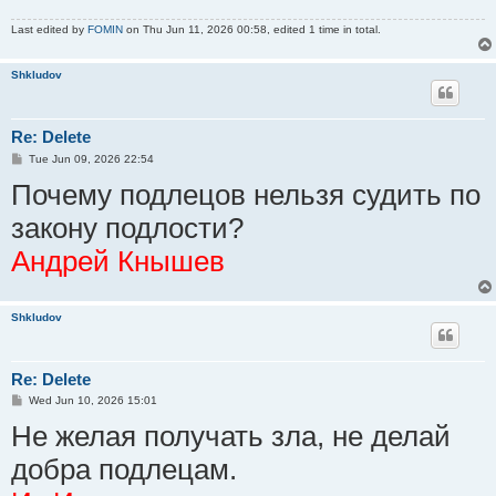
Last edited by
FOMIN
on Thu Jun 11, 2026 00:58, edited 1 time in total.
Shkludov
Re: Delete
P
Tue Jun 09, 2026 22:54
o
Почему подлецов нельзя судить по
s
t
закону подлости?
Андрей Кнышев
Shkludov
Re: Delete
P
Wed Jun 10, 2026 15:01
o
Не желая получать зла, не делай
s
t
добра подлецам.