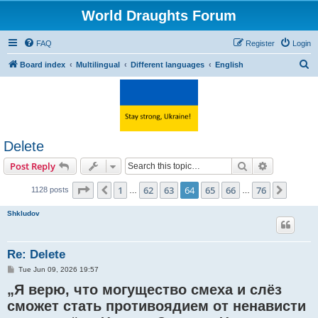
World Draughts Forum
FAQ
Register
Login
S
Board index
Multilingual
Different languages
English
e
a
r
c
Delete
h
Search
Advanced s
Post Reply
Page
64
of
76
1
62
63
64
65
66
76
Previous
Next
1128 posts
…
…
Shkludov
Re: Delete
P
Tue Jun 09, 2026 19:57
o
„Я верю, что могущество смеха и слёз
s
t
сможет стать противоядием от ненависти