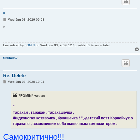
*
P
Wed Jun 03, 2026 09:58
o
s
*
t
Last edited by
FOMIN
on Wed Jun 03, 2026 12:45, edited 2 times in total.
Shkludov
Re: Delete
P
Wed Jun 03, 2026 10:04
o
s
t
”FOMIN” wrote:
"
Таракан , таракан , таракашечка ,
Жидконогая козявочка , букашечка ! ",-детский поэт Корнейчук о
таракане , возомнишим себя шашечным композитором .
Самокритично!!!