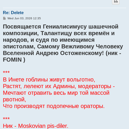
Re: Delete
P
Wed Jun 03, 2026 12:35
o
Посвящается Гениалисимусу шашечной
s
t
композиции, Талантищу всех времён и
народов, и судя по имеющимся
эпистолам, Самому Вежливому Человеку
Вселенной Андрею Остоженскому! (ник -
FOMIN )
***
В Инете гоблины живут вольготно,
Растят, лелеют их Админы, модераторы -
Мечтают отравить весь мир той массой
рвотной,
Что производят подопечные ораторы.
***
Ник - Moskovian pis-diler.