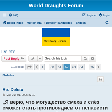
World Draughts Forum
FAQ
Register
Login
S
Board index
Multilingual
Different languages
English
e
a
r
c
Delete
h
Search
Advanced s
Post Reply
Page
62
of
76
1
60
61
62
63
64
76
Previous
Next
1128 posts
…
…
Shkludov
Re: Delete
P
Mon Jun 01, 2026 22:49
o
„Я верю, что могущество смеха и слёз
s
t
сможет стать противоядием от ненависти