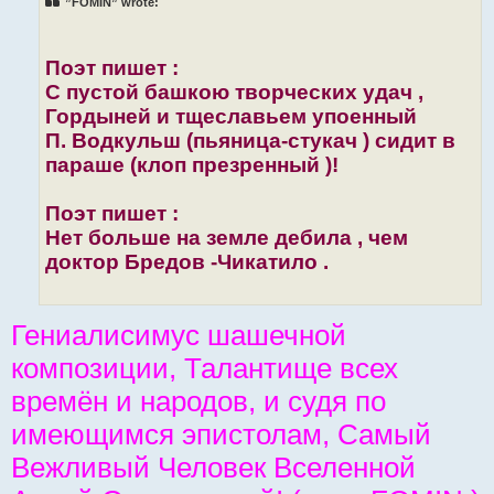
”FOMIN” wrote:
Поэт пишет :
С пустой башкою творческих удач ,
Гордыней и тщеславьем упоенный
П. Водкульш (пьяница-стукач ) сидит в
параше (клоп презренный )!
Поэт пишет :
Нет больше на земле дебила , чем
доктор Бредов -Чикатило .
Гениалисимус шашечной
композиции, Талантище всех
времён и народов, и судя по
имеющимся эпистолам, Самый
Вежливый Человек Вселенной