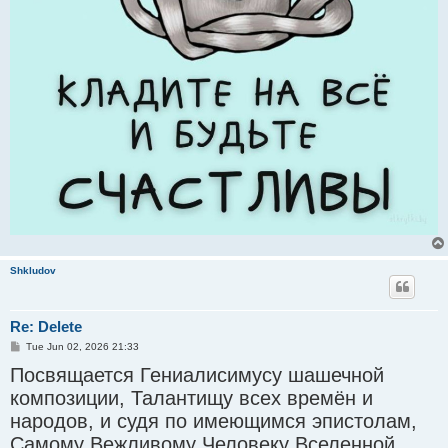
Shkludov
Re: Delete
P
Tue Jun 02, 2026 21:33
o
Посвящается Гениалисимусу шашечной
s
t
композиции, Талантищу всех времён и
народов, и судя по имеющимся эпистолам,
Самому Вежливому Человеку Вселенной