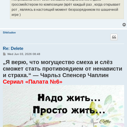
гроссмейстером по композиции (врёт каждый раз , когда открывает
рот , являясь в настоящий момент безразрядником по шашечной
игре )
Shkludov
Re: Delete
P
Wed Jun 03, 2026 08:48
o
„Я верю, что могущество смеха и слёз
s
t
сможет стать противоядием от ненависти
и страха.“ — Чарльз Спенсер Чаплин
Сериал «Палата №6»