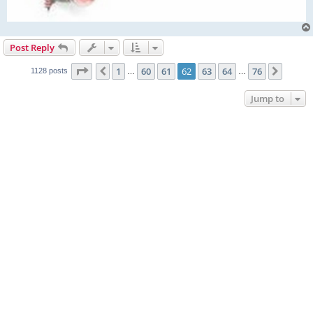
Post Reply
Page
62
of
76
1
60
61
62
63
64
76
Previous
Next
1128 posts
…
…
Jump to