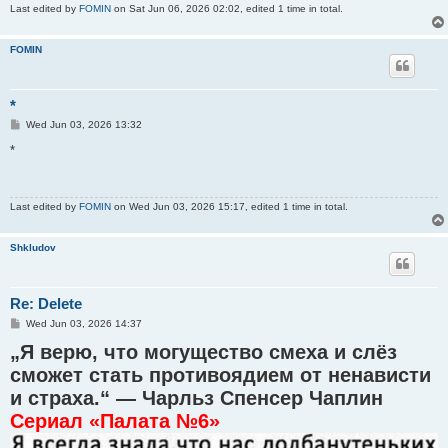
Last edited by
FOMIN
on Sat Jun 06, 2026 02:02, edited 1 time in total.
FOMIN
*
P
Wed Jun 03, 2026 13:32
o
s
*
t
Last edited by
FOMIN
on Wed Jun 03, 2026 15:17, edited 1 time in total.
Shkludov
Re: Delete
P
Wed Jun 03, 2026 14:37
o
„Я верю, что могущество смеха и слёз
s
t
сможет стать противоядием от ненависти
и страха.“ — Чарльз Спенсер Чаплин
Сериал «Палата №6»