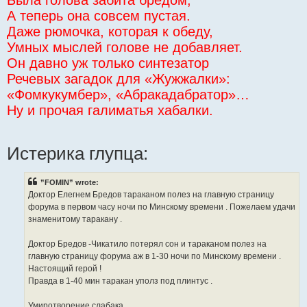
Была голова забита бредом,
А теперь она совсем пустая.
Даже рюмочка, которая к обеду,
Умных мыслей голове не добавляет.
Он давно уж только синтезатор
Речевых загадок для «Жужжалки»:
«Фомкукумбер», «Абракадабратор»…
Ну и прочая галиматья хабалки.
Истерика глупца:
”FOMIN” wrote:
Доктор Елегнем Бредов тараканом полез на главную страницу
форума в первом часу ночи по Минскому времени . Пожелаем удачи
знаменитому таракану .
Доктор Бредов -Чикатило потерял сон и тараканом полез на
главную страницу форума аж в 1-30 ночи по Минскому времени .
Настоящий герой !
Правда в 1-40 мин таракан уполз под плинтус .
Умиротворение слабака