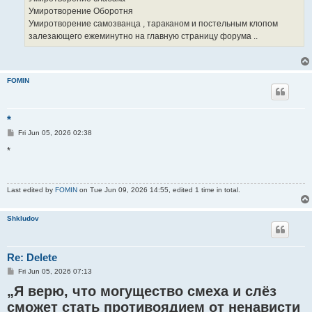
Умиротворение Оборотня
Умиротворение самозванца , тараканом и постельным клопом
залезающего ежеминутно на главную страницу форума ..
FOMIN
*
P
Fri Jun 05, 2026 02:38
o
s
*
t
Last edited by
FOMIN
on Tue Jun 09, 2026 14:55, edited 1 time in total.
Shkludov
Re: Delete
P
Fri Jun 05, 2026 07:13
o
„Я верю, что могущество смеха и слёз
s
t
сможет стать противоядием от ненависти