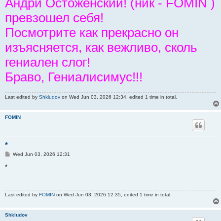
Андрй Остоженский! (ник - FOMIN )
превзошел себя!
Посмотрите как прекрасно он
изъясняется, как вежливо, сколь
гениален слог!
Браво, Гениалисимус!!!
Last edited by
Shkludov
on Wed Jun 03, 2026 12:34, edited 1 time in total.
FOMIN
*
P
Wed Jun 03, 2026 12:31
o
s
*
t
Last edited by
FOMIN
on Wed Jun 03, 2026 12:35, edited 1 time in total.
Shkludov