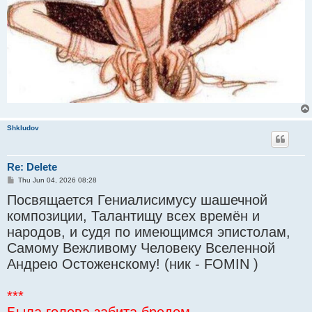
Shkludov
Re: Delete
P
Thu Jun 04, 2026 08:28
o
Посвящается Гениалисимусу шашечной
s
t
композиции, Талантищу всех времён и
народов, и судя по имеющимся эпистолам,
Самому Вежливому Человеку Вселенной
Андрею Остоженскому! (ник - FOMIN )
***