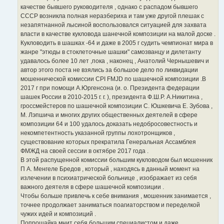
качестве бывшего руководителя , однако с распадом бывшего
СССР возникла полная неразбериха и там уже другой плешак с
незапятнанной лысиной воспользовался ситуацией для захвата
власти в качестве кукловода шанечной композиции на малой доске .
Кукловодить в шашках -64 и даже в 2005 г судить чемпионат мира в
жанре "этюды в стоклеточные шашки" самозванцу и дилетанту
удавалось более 10 лет ,пока , наконец , Анатолий Чернышевич и
автор этого поста не взялись за большое дело по ликвидации
мошеннической комиссии CPI FMJD по шашечной композиции .В
2017 г при помощи А.Юргенсона (и. о. Президента федерации
шашек России в 2010-2015 г. г. ), президента Ф.Ш.Р. А.Никитина ,
гроссмейстеров по шашечной композиции С. Юшкевича Е. Зубова ,
М. Лэпшича и многих других общественных деятелей в сфере
композиции 64 и 100 удалось доказать недобросовестность и
некомпетентность указанной группы лохотронщиков ,
существование которых прекратила Генеральная Ассамблея
ФМЖД на своей сессии в октябре 2017 года .
В этой распущенной комиссии большим кукловодом был мошенник
П А. Менгеле Бредов , который , находясь в данный момент на
излечении в психиатрической больнице , изображает из себя
важного деятеля в сфере шашечной композиции .
Чтобы больше привлечь к себе внимания , мошенник занимается ,
точнее продолжает заниматься поагиаторством и переделкой
чужих идей и композиций .
Попрошайка мнит себя большим специалистом и даже