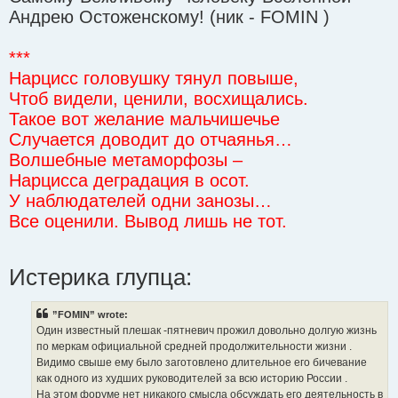
Андрею Остоженскому! (ник - FOMIN )
***
Нарцисс головушку тянул повыше,
Чтоб видели, ценили, восхищались.
Такое вот желание мальчишечье
Случается доводит до отчаянья…
Волшебные метаморфозы –
Нарцисса деградация в осот.
У наблюдателей одни занозы…
Все оценили. Вывод лишь не тот.
Истерика глупца:
”FOMIN” wrote:
Один известный плешак -пятневич прожил довольно долгую жизнь
по меркам официальной средней продолжительности жизни .
Видимо свыше ему было заготовлено длительное его бичевание
как одного из худших руководителей за всю историю России .
На этом форуме нет никакого смысла обсуждать его деятельность в