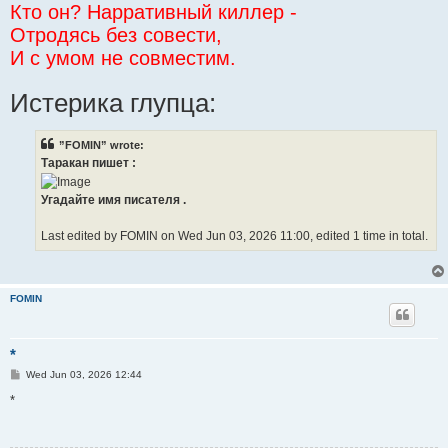
Кто он? Нарративный киллер -
Отродясь без совести,
И с умом не совместим.
Истерика глупца:
”FOMIN” wrote:
Таракан пишет :
Угадайте имя писателя .
Last edited by FOMIN on Wed Jun 03, 2026 11:00, edited 1 time in total.
FOMIN
*
P
Wed Jun 03, 2026 12:44
o
s
*
t