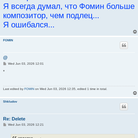
Я всегда думал, что Фомин больше
композитор, чем подлец...
Я ошибался...
FOMIN
@
P
Wed Jun 03, 2026 12:01
o
s
*
t
Last edited by
FOMIN
on Wed Jun 03, 2026 12:35, edited 1 time in total.
Shkludov
Re: Delete
P
Wed Jun 03, 2026 12:21
o
s
t