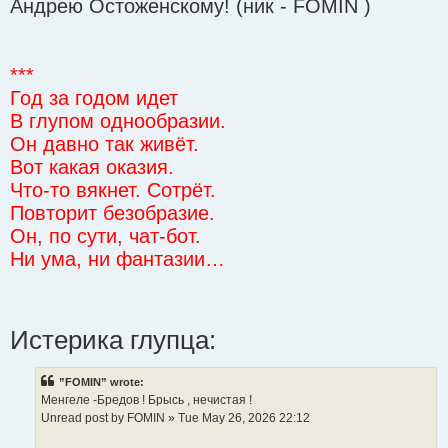
Андрею Остоженскому! (ник - FOMIN )
***
Год за годом идет
В глупом однообразии.
Он давно так живёт.
Вот какая оказия.
Что-то вякнет. Сотрёт.
Повторит безобразие.
Он, по сути, чат-бот.
Ни ума, ни фантазии…
Истерика глупца:
”FOMIN” wrote:
Менгеле -Бредов ! Брысь , нечистая !
Unread post by FOMIN » Tue May 26, 2026 22:12