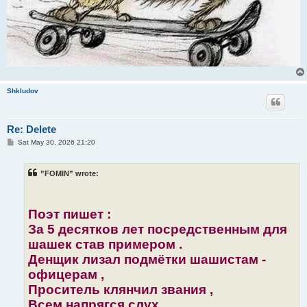
Shkludov
Re: Delete
P
Sat May 30, 2026 21:20
o
s
t
”FOMIN” wrote:
Поэт пишет :
За 5 десятков лет посредственным для
шашек став примером .
Денщик лизал подмётки шашистам -
офицерам ,
Проситель клянчил звания ,
Всем напрягся слух ,