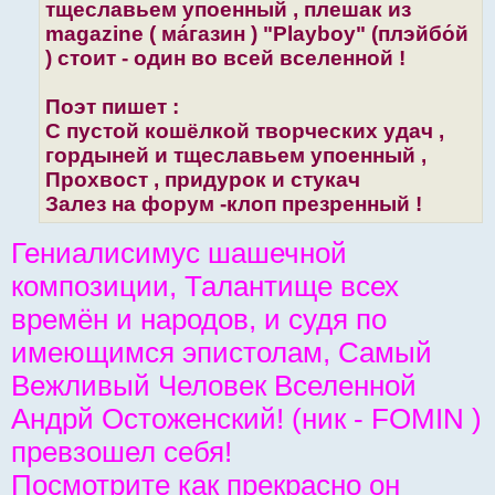
тщеславьем упоенный , плешак из
magazine ( ма́газин ) "Playboy" (плэйбо́й
) стоит - один во всей вселенной !
Поэт пишет :
С пустой кошёлкой творческих удач ,
гордыней и тщеславьем упоенный ,
Прохвост , придурок и стукач
Залез на форум -клоп презренный !
Гениалисимус шашечной
композиции, Талантище всех
времён и народов, и судя по
имеющимся эпистолам, Самый
Вежливый Человек Вселенной
Андрй Остоженский! (ник - FOMIN )
превзошел себя!
Посмотрите как прекрасно он