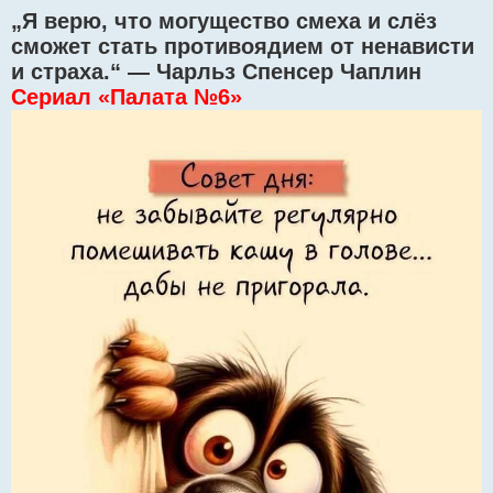
o
„Я верю, что могущество смеха и слёз
s
t
сможет стать противоядием от ненависти
и страха.“ — Чарльз Спенсер Чаплин
Сериал «Палата №6»