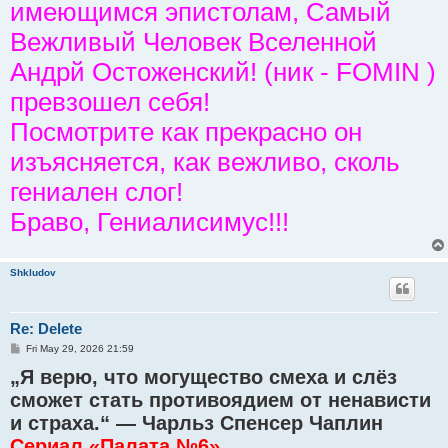
имеющимся эпистолам, Самый
Вежливый Человек Вселенной
Андрй Остоженский! (ник - FOMIN )
превзошел себя!
Посмотрите как прекрасно он
изъясняется, как вежливо, сколь
гениален слог!
Браво, Гениалисимус!!!
Shkludov
Re: Delete
P
Fri May 29, 2026 21:59
o
„Я верю, что могущество смеха и слёз
s
t
сможет стать противоядием от ненависти
и страха.“ — Чарльз Спенсер Чаплин
Сериал «Палата №6»