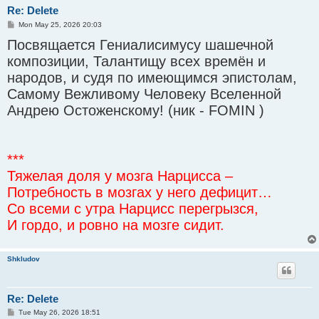
Re: Delete
P
Mon May 25, 2026 20:03
o
Посвящается Гениалисимусу шашечной
s
t
композиции, Талантищу всех времён и
народов, и судя по имеющимся эпистолам,
Самому Вежливому Человеку Вселенной
Андрею Остоженскому! (ник - FOMIN )
***
Тяжелая доля у мозга Нарцисса –
Потребность в мозгах у него дефицит…
Со всеми с утра Нарцисс перегрызся,
И гордо, и ровно на мозге сидит.
Shkludov
Re: Delete
P
Tue May 26, 2026 18:51