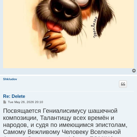
Shkludov
Re: Delete
P
Tue May 26, 2026 20:10
o
Посвящается Гениалисимусу шашечной
s
t
композиции, Талантищу всех времён и
народов, и судя по имеющимся эпистолам,
Самому Вежливому Человеку Вселенной