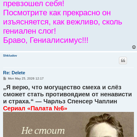
превзошел себя!
Посмотрите как прекрасно он
изъясняется, как вежливо, сколь
гениален слог!
Браво, Гениалисимус!!!
Shkludov
Re: Delete
P
Mon May 25, 2026 12:17
o
„Я верю, что могущество смеха и слёз
s
t
сможет стать противоядием от ненависти
и страха.“ — Чарльз Спенсер Чаплин
Сериал «Палата №6»