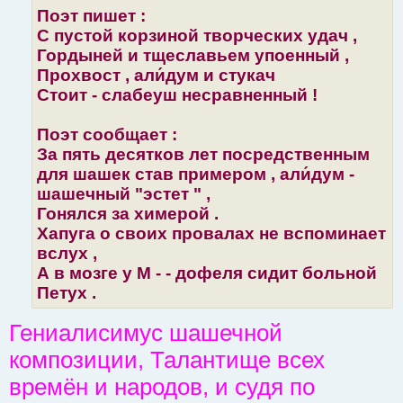
Поэт пишет :
С пустой корзиной творческих удач ,
Гордыней и тщеславьем упоенный ,
Прохвост , али́дум и стукач
Стоит - слабеуш несравненный !
Поэт сообщает :
За пять десятков лет посредственным
для шашек став примером , али́дум -
шашечный "эстет " ,
Гонялся за химерой .
Хапуга о своих провалах не вспоминает
вслух ,
А в мозге у М - - дофеля сидит больной
Петух .
Гениалисимус шашечной
композиции, Талантище всех
времён и народов, и судя по