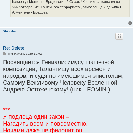
Какие тут Менгеле -Бредовские ? Слазь ! Кончилась ваша власть !
Умиротворение шашечного террориста , самозванца и дебила П.
А.Менгеле - Бредова .
Shkludov
Re: Delete
P
Thu May 28, 2026 10:02
o
Посвящается Гениалисимусу шашечной
s
t
композиции, Талантищу всех времён и
народов, и судя по имеющимся эпистолам,
Самому Вежливому Человеку Вселенной
Андрею Остоженскому! (ник - FOMIN )
***
У подлеца один закон –
Нагадить всем и повсеместно.
Ночами даже не филонит он -