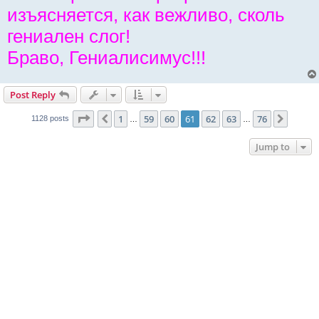
изъясняется, как вежливо, сколь
гениален слог!
Браво, Гениалисимус!!!
Post Reply
Page
61
of
76
1
59
60
61
62
63
76
Previous
Next
1128 posts
…
…
Jump to