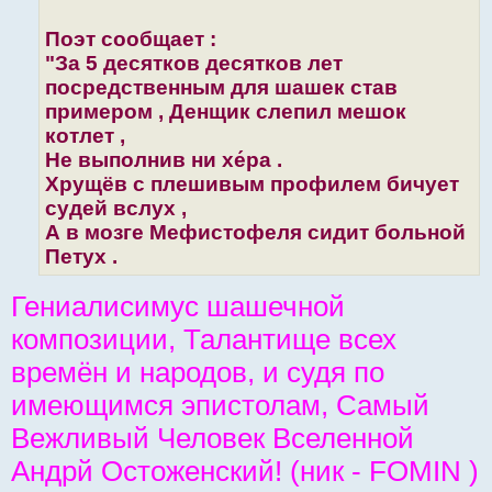
Поэт сообщает :
"За 5 десятков десятков лет
посредственным для шашек став
примером , Денщик слепил мешок
котлет ,
Не выполнив ни хе́ра .
Хрущёв с плешивым профилем бичует
судей вслух ,
А в мозге Мефистофеля сидит больной
Петух .
Гениалисимус шашечной
композиции, Талантище всех
времён и народов, и судя по
имеющимся эпистолам, Самый
Вежливый Человек Вселенной
Андрй Остоженский! (ник - FOMIN )