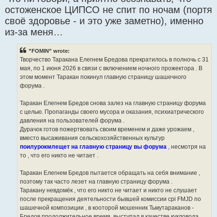
остоженское ЦИПСО не спит по ночам (портя
своё здоровье - и это уже заметно), именно
из-за меня…
”FOMIN” wrote:
Творчество Таракана Елегнем Бредова прекратилось в полночь с 31
мая, по 1 июня 2026 в связи с включением ночного прожектора . В
этом момент Таракан покинул главную страницу шашечного
форума .
Таракан Елегнем Бредов снова залез на главную страницу форума
с целью. Пропаганды своего мусора и оказания, психиатрического
давления на пользователей форума .
Дурачок готов пожертвовать своим временем и даже урожаем ,
вместо высаживания сельскохозяйственных культур
поилурокмлещет на главную страницу вы форума
, несмотря на
то , что его никто не читает .
Таракан Елегнем Бредов пытается обращать на себя внимание ,
поэтому так часто лезет на главную страницу форума .
Таракану невдомёк , что его никто не читает и никто не слушает
после прекращения деятельности бывшей комиссии cpi FMJD по
шашечной композиции , в кооторой мошенник Тьмутараканов -
Бредов продолжительное время, выступал в качестве кукловода ,