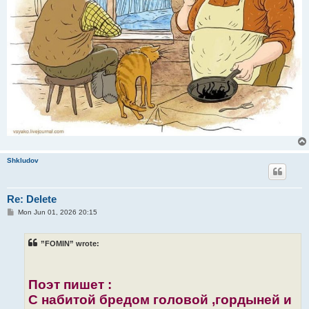
Shkludov
Re: Delete
P
Mon Jun 01, 2026 20:15
o
s
t
”FOMIN” wrote:
Поэт пишет :
С набитой бредом головой ,гордыней и