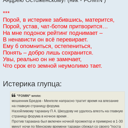
***
Порой, в истерике забившись, матерится,
Порой, устав, чат-ботом притворится…
На мне подонок рейтинг поднимает –
В ненависти он всё перевирает.
Ему б опомниться, остепениться,
Понять – добро лишь сохранится.
Увы, реально он не замечает,
Что срок его земной неумолимо тает.
Истерика глупца:
”FOMIN” wrote:
мошенник Бредов - Менгеле напрасно тратит время на влезание
на главную страницу форума
Назойливому таракану П А. Шкоудову не удалось влезть на главную
страницу форума в ночное время .
Против таракана был включен ночной прожектор и примерно в 1-30
минут ночи по Минскому времени таракан сбежал со своего "поста