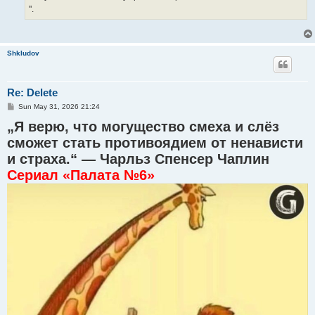
".
Shkludov
Re: Delete
P
Sun May 31, 2026 21:24
o
„Я верю, что могущество смеха и слёз
s
t
сможет стать противоядием от ненависти
и страха.“ — Чарльз Спенсер Чаплин
Сериал «Палата №6»