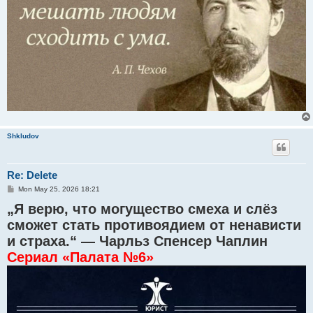
Shkludov
Re: Delete
P
Mon May 25, 2026 18:21
o
„Я верю, что могущество смеха и слёз
s
t
сможет стать противоядием от ненависти
и страха.“ — Чарльз Спенсер Чаплин
Сериал «Палата №6»