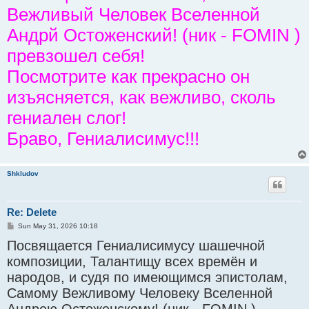
Вежливый Человек Вселенной
Андрй Остоженский! (ник - FOMIN )
превзошел себя!
Посмотрите как прекрасно он
изъясняется, как вежливо, сколь
гениален слог!
Браво, Гениалисимус!!!
Shkludov
Re: Delete
P
Sun May 31, 2026 10:18
o
Посвящается Гениалисимусу шашечной
s
t
композиции, Талантищу всех времён и
народов, и судя по имеющимся эпистолам,
Самому Вежливому Человеку Вселенной
Андрею Остоженскому! (ник - FOMIN )