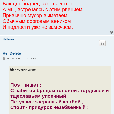
Блюдёт подлец закон честно.
А мы, встречаясь с этим рвением,
Привычно мусор выметаем
Обычным сорговым веником
И подлости уже не замечаем.
Shkludov
Re: Delete
P
Thu May 28, 2026 14:38
o
s
t
”FOMIN” wrote:
Поэт пишет :
С набитой бредом головой , гордыней и
тщеславьем упоенный ,
Петух как засранный ковбой ,
Стоит - придурок незабвенный !