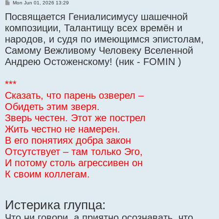
P
Mon Jun 01, 2026 13:29
o
Посвящается Гениалисимусу шашечной
s
t
композиции, Талантищу всех времён и
народов, и судя по имеющимся эпистолам,
Самому Вежливому Человеку Вселенной
Андрею Остоженскому! (ник - FOMIN )
***
Сказать, что парень озверел –
Обидеть этим зверя.
Зверь честен. Этот же пострел
Жить честно не намерен.
В его понятиях добра закон
Отсутствует – там только Эго,
И потому столь агрессивен он
К своим коллегам.
Истерика глупца:
Что ни говори, а приятно осознавать, что