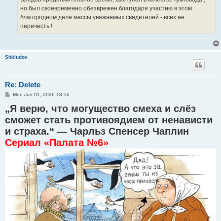
но был своевременно обезврежен благодаря участию в этом
благородном деле массы уважаемых свидетелей - всех не
перечесть !
Shkludov
Re: Delete
P
Mon Jun 01, 2026 18:56
o
„Я верю, что могущество смеха и слёз
s
t
сможет стать противоядием от ненависти
и страха.“ — Чарльз Спенсер Чаплин
Сериал «Палата №6»