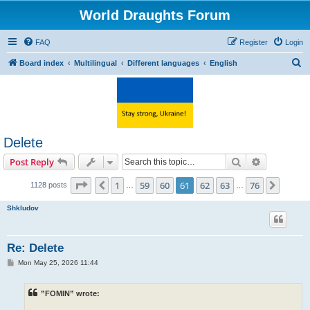
World Draughts Forum
FAQ
Register
Login
S
Board index
Multilingual
Different languages
English
e
a
r
c
Delete
h
Search
Advanced s
Post Reply
Page
61
of
76
1
59
60
61
62
63
76
Previous
Next
1128 posts
…
…
Shkludov
Re: Delete
P
Mon May 25, 2026 11:44
o
s
t
”FOMIN” wrote: