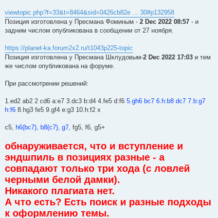
viewtopic.php?f=33&t=8464&sid=0426cb82e ... 30#p132958
Позиция изготовлена у Пресмана Фоминым -
2 Dec 2022 08:57
- и
задним числом опубликована в сообщении от 27 ноября.
https://planet-ka.forum2x2.ru/t1043p225-topic
Позиция изготовлена у Пресмана Шклудовым-
2 Dec 2022 17:03
и тем
же числом опубликована на форуме.
При рассмотрении решений:
1.ed2 ab2 2 cd6 a:e7 3.dc3 b:d4 4.fe5 d:f6
5.gh6 bc7 6.h:b8 dc7 7.b:g7
h:f6
8.hg3 fe5 9.gf4 e:g3 10.h:f2 x
с5,
h6(bc7), b8(c7), g7,
fg5, f6, g5+
обнаруживается, что и вступление и
эндшпиль в позициях разные - а
совпадают только три хода (с ловлей
черными белой дамки).
Никакого плагиата нет.
А что есть? Есть поиск и разные подходы
к оформлению темы.