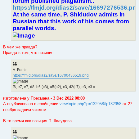
forum published plagiarism..
https://fmjd.org/dias2/save/16697276536.pn
At the same time, P. Shkludov admits in
Russian that this work of his comes from
parallel worlds.
В чем же правда?
Правда в том, что позиция
A. Fomin
https://fmjd.org/dias2/save/16700436519.png
f6, e7, e7, d8, b6 (c3), a5(b2), c3, d2(c7), e3, e3 x
изготовлена у Пресмана -
3 Dec 2022 08:00
А опубликована в сообщении
viewtopic.php?p=132958#p132958
от 27
ноября задним числом.
В то время как позиция П.Шклудова