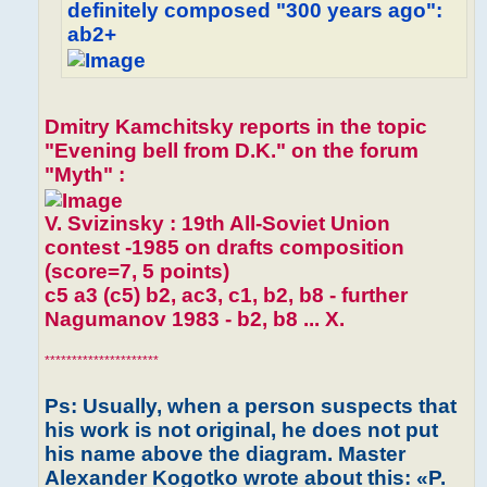
definitely composed "300 years ago":
ab2+
Dmitry Kamchitsky reports in the topic
"Evening bell from D.K." on the forum
"Myth" :
V. Svizinsky : 19th All-Soviet Union
contest -1985 on drafts composition
(score=7, 5 points)
c5 a3 (c5) b2, ac3, c1, b2, b8 - further
Nagumanov 1983 - b2, b8 ... X.
*********************
Ps: Usually, when a person suspects that
his work is not original, he does not put
his name above the diagram. Master
Alexander Kogotko wrote about this: «P.