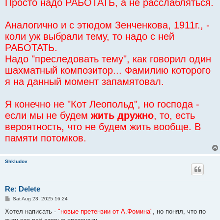
Просто надо РАБОТАТЬ, а не расслабляться.
Аналогично и с этюдом Зенченкова, 1911г., -
коли уж выбрали тему, то надо с ней
РАБОТАТЬ.
Надо "преследовать тему", как говорил один
шахматный композитор... Фамилию которого
я на данный момент запамятовал.
Я конечно не "Кот Леопольд", но господа -
если мы не будем
жить дружно
, то, есть
вероятность, что не будем жить вообще. В
памяти потомков.
Shkludov
Re: Delete
P
Sat Aug 23, 2025 16:24
o
s
Хотел написать -
"новые претензии от А.Фомина"
, но понял, что по
t