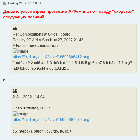
P
Fri Aug 22, 2025 19:01
o
s
Давайте рассмотрим претензии А.Фомина по поводу "сходства"
t
следующих позиций:
Re: Compositions at 64-cell board
Post by FOMIN » Sun Nov 27, 2022 21:43
A Fomin (new compositions )
https://fmjd.org/dias2/save/16699606412.png
1.ed2 ab2 2 cd6 a:e7 3.dc3 b:d4 4.fe5 d:f6 5.gh6 bc7 6.h:b8 dc7 7.b:g7
h:f6 8.hg3 fe5 9.gf4 e:g3 10.h:f2 x
и
2 Дек 2022 - 14:04
Петр Шклудов, 2022г. -
https://fmjd.org/dias2/save/16699897974.png
с5, h6(bc7), b8(c7), g7, fg5, f6, g5+