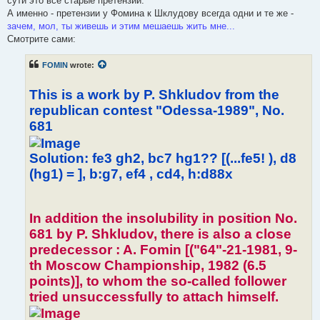
сути это всё старые претензии.
А именно - претензии у Фомина к Шклудову всегда одни и те же -
зачем, мол, ты живешь и этим мешаешь жить мне...
Смотрите сами:
FOMIN
wrote:
This is a work by P. Shkludov from the
republican contest "Odessa-1989", No.
681
Solution: fe3 gh2, bc7 hg1?? [(...fe5! ), d8
(hg1) = ], b:g7, ef4 , cd4, h:d88x
In addition the insolubility in position No.
681 by P. Shkludov, there is also a close
predecessor : A. Fomin [("64"-21-1981, 9-
th Moscow Championship, 1982 (6.5
points)], to whom the so-called follower
tried unsuccessfully to attach himself.