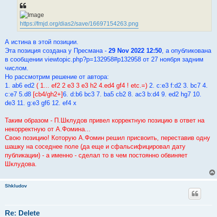
https://fmjd.org/dias2/save/16697154263.png
А истина в этой позиции.
Эта позиция создана у Пресмана -
29 Nov 2022 12:50
, а опубликована
в сообщении viewtopic.php?p=132958#p132958 от 27 ноября задним
числом.
Но рассмотрим решение от автора:
1. ab6 ed2
( 1... ef2 2 e3 3 e3 h2 4.ed4 gf4 ! etc.=)
2. c:e3 f:d2 3. bc7 4.
c:e7 5.d8
[cb4/gh2+]
6. d:b6 bc3 7. ba5 cb2 8. ac3 b:d4 9. ed2 hg7 10.
de3 11. g:e3 gf6 12. ef4 x
Таким образом - П.Шклудов привел корректную позицию в ответ на
некорректную от А.Фомина...
Свою позицию! Которую А.Фомин решил присвоить, переставив одну
шашку на соседнее поле (да еще и сфальсифицировал дату
публикации) - а именно - сделал то в чем постоянно обвиняет
Шклудова.
Shkludov
Re: Delete