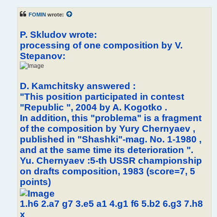
FOMIN
wrote:
P. Skludov wrote:
processing of one composition by V.
Stepanov:
D. Kamchitsky answered :
"This position participated in contest
"Republic ", 2004 by A. Kogotko .
In addition, this "problema" is a fragment
of the composition by Yury Chernyaev ,
published in "Shashki"-mag. No. 1-1980 ,
and at the same time its deterioration ".
Yu. Chernyaev :5-th USSR championship
on drafts composition, 1983 (score=7, 5
points)
1.h6 2.a7 g7 3.e5 a1 4.g1 f6 5.b2 6.g3 7.h8
x