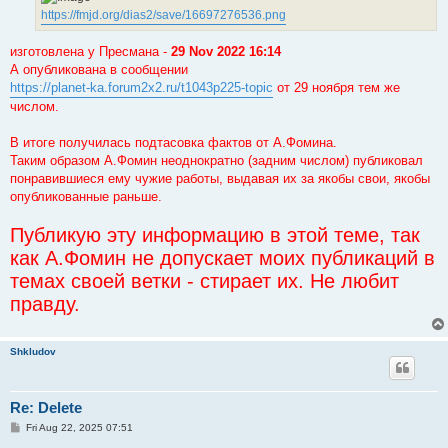
https://fmjd.org/dias2/save/16697276536.png
изготовлена у Пресмана -
29 Nov 2022 16:14
А опубликована в сообщении
https://planet-ka.forum2x2.ru/t1043p225-topic
от 29 ноября тем же
числом.
В итоге получилась подтасовка фактов от А.Фомина.
Таким образом А.Фомин неоднократно (задним числом) публиковал
понравившиеся ему чужие работы, выдавая их за якобы свои, якобы
опубликованные раньше.
Публикую эту информацию в этой теме, так
как А.Фомин не допускает моих публикаций в
темах своей ветки - стирает их. Не любит
правду.
Shkludov
Re: Delete
P
Fri Aug 22, 2025 07:51
o