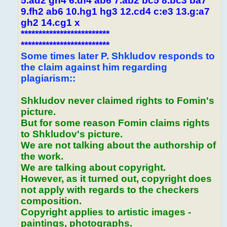
5.ad2 gh4 6.df4 ab6 7.ab2 bc5 8.bc3 ba7
9.fh2 ab6 10.hg1 hg3 12.cd4 c:e3 13.g:a7
gh2 14.cg1 x
*************************
*************************
Some times later P. Shkludov responds to
the claim against him regarding
plagiarism::
Shkludov never claimed rights to Fomin's
picture.
But for some reason Fomin claims rights
to Shkludov's picture.
We are not talking about the authorship of
the work.
We are talking about copyright.
However, as it turned out, copyright does
not apply with regards to the checkers
composition.
Copyright applies to artistic images -
paintings, photographs.