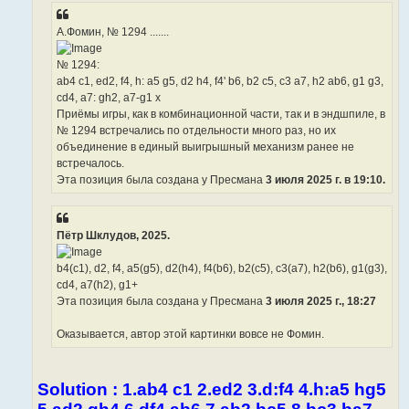
А.Фомин, № 1294 .......
№ 1294:
ab4 c1, ed2, f4, h: a5 g5, d2 h4, f4' b6, b2 c5, c3 a7, h2 ab6, g1 g3,
cd4, a7: gh2, a7-g1 x
Приёмы игры, как в комбинационной части, так и в эндшпиле, в
№ 1294 встречались по отдельности много раз, но их
объединение в единый выигрышный механизм ранее не
встречалось.
Эта позиция была создана у Пресмана
3 июля 2025 г. в 19:10.
Пётр Шклудов, 2025.
b4(c1), d2, f4, a5(g5), d2(h4), f4(b6), b2(c5), c3(a7), h2(b6), g1(g3),
cd4, a7(h2), g1+
Эта позиция была создана у Пресмана
3 июля 2025 г., 18:27
Оказывается, автор этой картинки вовсе не Фомин.
Solution : 1.ab4 c1 2.ed2 3.d:f4 4.h:a5 hg5