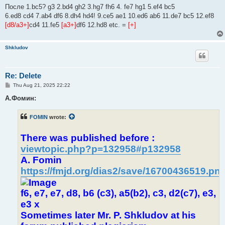
После 1.bc5? g3 2.bd4 gh2 3.hg7 fh6 4. fe7 hg1 5.ef4 bc5
6.ed8 cd4 7.ab4 df6 8.dh4 hd4! 9.ce5 ae1 10.ed6 ab6 11.de7 bc5 12.ef8
[d8/a3+]
cd4 11.fe5
[a3+]
df6 12.hd8 etc. =
[+]
Shkludov
Re: Delete
P
Thu Aug 21, 2025 22:22
o
s
А.Фомин:
t
FOMIN
wrote:
There was published before :
viewtopic.php?p=132958#p132958
A. Fomin
https://fmjd.org/dias2/save/16700436519.pn
f6, e7, e7, d8, b6 (c3), a5(b2), c3, d2(c7), e3,
e3 x
Sometimes later Mr. P. Shkludov at his