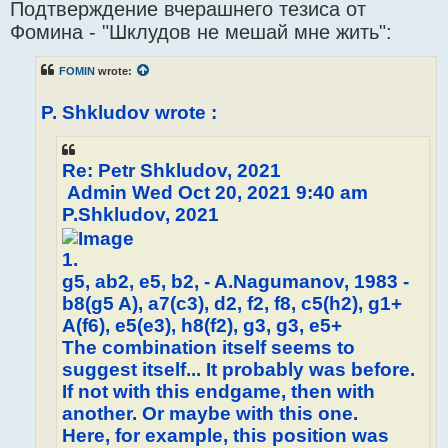
Подтверждение вчерашнего тезиса от
s
t
Фомина - "Шклудов не мешай мне жить":
FOMIN
wrote:
P. Shkludov wrote :
Re: Petr Shkludov, 2021
Admin Wed Oct 20, 2021 9:40 am
P.Shkludov, 2021
1.
g5, ab2, e5, b2, - A.Nagumanov, 1983 -
b8(g5 A), a7(c3), d2, f2, f8, c5(h2), g1+
A(f6), e5(e3), h8(f2), g3, g3, e5+
The combination itself seems to
suggest itself... It probably was before.
If not with this endgame, then with
another. Or maybe with this one.
Here, for example, this position was