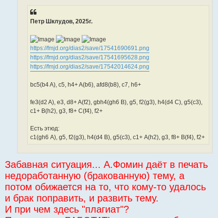
Петр Шклудов, 2025г.
https://fmjd.org/dias2/save/17541690691.png
https://fmjd.org/dias2/save/17541695628.png
https://fmjd.org/dias2/save/17542014624.png
bc5(b4 A), c5, h4+ A(b6), afd8(b8), c7, h6+
fe3(d2 A), e3, d8+ A(f2), gbh4(gh6 B), g5, f2(g3), h4(d4 C), g5(c3),
c1+ B(h2), g3, f8+ C(f4), f2+
Есть этюд:
с1(gh6 А), g5, f2(g3), h4(d4 В), g5(c3), c1+ А(h2), g3, f8+ В(f4), f2+
Забавная ситуация... А.Фомин даёт в печать
недоработанную (бракованную) тему, а
потом обижается на то, что кому-то удалось
и брак поправить, и развить тему.
И при чем здесь "плагиат"?