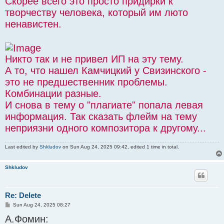
Скорее всего это просто придирки к
творчеству человека, который им люто
ненавистен.
Никто так и не привел ИП на эту тему.
А то, что нашел Камчицкий у Свизинского -
это не предшественник проблемы.
Комбинации разные.
И снова в тему о "плагиате" попала левая
информация. Так сказать флейм на тему
неприязни одного композитора к другому...
Last edited by
Shkludov
on Sun Aug 24, 2025 09:42, edited 1 time in total.
Shkludov
Re: Delete
P
Sun Aug 24, 2025 08:27
o
А.Фомин:
s
t