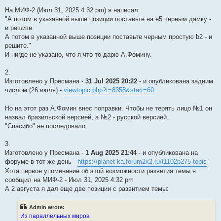
На МИФ-2 (Июл 31, 2025 4:32 pm) я написал:
"А потом в указанной выше позиции поставьте на е5 черным дамку -
и решите.
А потом в указанной выше позиции поставьте черным простую b2 - и
решите."
И нигде не указано, что я что-то дарю А.Фомину.
2.
Изготовлено у Пресмана -
31 Jul 2025 20:22
- и опубликована задним
числом (26 июля) -
viewtopic.php?t=8358&start=60
Но на этот раз А.Фомин внес поправки. Чтобы не терять лицо №1 он
назвал бразильской версией, а №2 - русской версией.
"Спасибо" не последовало.
3.
Изготовлено у Пресмана -
1 Aug 2025 21:44
- и опубликована на
форуме в тот же день -
https://planet-ka.forum2x2.ru/t1102p275-topic
Хотя первое упоминание об этой возможности развития темы я
сообщил на МИФ-2 - Июл 31, 2025 4:32 pm
А 2 августа я дал еще две позиции с развитием темы:
Admin wrote:
Из параллельных миров.