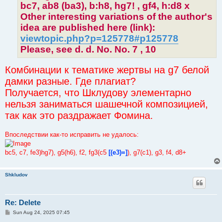
bc7, ab8 (ba3), b:h8, hg7! , gf4, h:d8 x
Other interesting variations of the author's
idea are published here (link):
viewtopic.php?p=125778#p125778
Please, see d. d. No. No. 7 , 10
Комбинации к тематике жертвы на g7 белой
дамки разные. Где плагиат?
Получается, что Шклудову элементарно
нельзя заниматься шашечной композицией,
так как это раздражает Фомина.
Впоследствии как-то исправить не удалось:
bc5, c7, fe3)hg7), g5(h6), f2, fg3(c5
[(e3)=]
), g7(c1), g3, f4, d8+
Shkludov
Re: Delete
P
Sun Aug 24, 2025 07:45
o