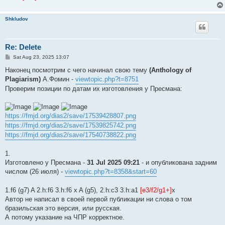
Shkludov
Re: Delete
P
Sat Aug 23, 2025 13:07
o
s
Наконец посмотрим с чего начинал свою тему
(Anthology of
t
Plagiarism)
А.Фомин -
viewtopic.php?t=8751
Проверим позиции по датам их изготовления у Пресмана:
https://fmjd.org/dias2/save/17539428807.png
https://fmjd.org/dias2/save/17539825742.png
https://fmjd.org/dias2/save/17540738822.png
1.
Изготовлено у Пресмана -
31 Jul 2025 09:21
- и опубликована задним
числом (26 июля) -
viewtopic.php?t=8358&start=60
1.f6 (g7) A 2.h:f6 3.h:f6 x A (g5), 2.h:c3 3.h:a1
[e3/f2/g1+]
x
Автор не написал в своей первой публикации ни слова о том
бразильская это версия, или русская.
А потому указание на ЧПР корректное.