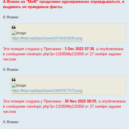
s
А.Фомин на "МиФ" продолжил одновременно оправдываться, и
t
выдавать не правдивые факты.
А.Фомин:
https://fmjd.org/dias2/save/16700422835.png
Эта позиция создана у Пресмана -
3 Dec 2022 07:38
, а опубликована
в сообщении viewtopic.php?p=132958#p132958 от 27 ноября задним
числом.
А.Фомин:
https://fmjd.org/dias2/save/16697877573.png
Эта позиция создана у Пресмана -
30 Nov 2022 08:55
, а опубликована
в сообщении viewtopic.php?p=132958#p132958 от 27 ноября задним
числом.
А.Фомин: