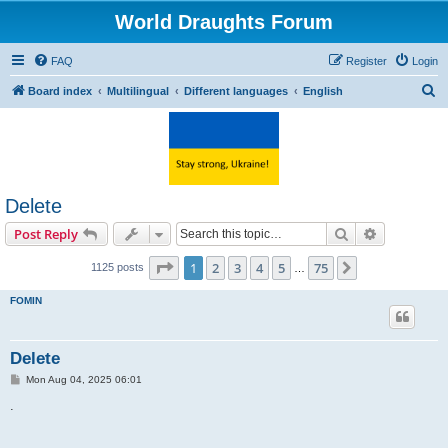
World Draughts Forum
FAQ
Register
Login
S
Board index
Multilingual
Different languages
English
e
a
r
c
Delete
h
Search
Advanced s
Post Reply
Page
1
of
75
1
2
3
4
5
75
Next
1125 posts
…
FOMIN
Delete
P
Mon Aug 04, 2025 06:01
o
s
.
t