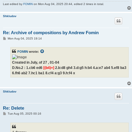
Last edited by
FOMIN
on Mon Aug 04, 2025 20:44, edited 2 times in total.
Shkludov
Re: Archive of compositions by Andrew Fomin
P
Mon Aug 04, 2025 19:14
o
s
t
FOMIN
wrote:
Created in July, of 27 , 01-04
D.No.2 : 1.cb6 ed6
[(b4)=]
2.b:d8 gh4 3.d:g5 h:b4 4.a:e7 ab4 5.ef8 ba3
6.fh6 ab2 7.hc1 ba1 8.cf4 a:g3 9.h:f4 x
Shkludov
Re: Delete
P
Tue Aug 05, 2025 00:16
o
s
t