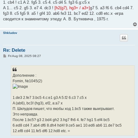
1. cb4 ! c1 A 2. fg5 3. c5 4. c5 d4 5. fg3 6.g:c5 x
A 1... c5 2. g5 3. e7 4. dc3 !
[h2(g7), hg3+ / a3+]
g7 5. a3 f6 6. cb4 cd4 7.
fg3 8. c5 fg5 9. a5 ! gf4 10. ab6 fe3 11. bc7 ed2 12. cd8 etc.x -игра
сводится к знаменитому этюду А. В. Буткевича , 1975 г.
Shkludov
Re: Delete
P
Fri Aug 08, 2025 08:27
o
s
t
Дополнение :
Fomin, №1045(2)
1.de3 2.fe7 3.bc5 4.c:e1 g3 A 5.f2 6.c3 7.c5 x
A (ab6), bc3! (hg3), ef2, a:a7 x
П. Шклудов пишет, что якобы ход 1.bc5 также выигрывает.
Это неправда.
После 1.bc5? g3 2.bd4 gh2 3.hg7 fh6 4. fe7 hg1 5.ef4 bc5
6.ed8 cd4 7.ab4 df6 8.dh4 hd4! 9.ce5 ae1 10.ed6 ab6 11.de7 bc5
12.ef8 cd4 11.fe5 df6 12.hd8 etc. =