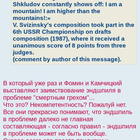
Shkludov constantly shows off: I am a
mountain! I am higher than the
mountains!:»
V. Svizinsky's composition took part in the
6th USSR Championship on drafts
composition (1987), where it received a
unanimous score of 8 points from three
judges.
(comment by author of this message).
В который уже раз и Фомин и Камчицкий
выставляют заимствование эндшпиля в
проблеме "смертным грехом"...
Что это? Некомпетентность? Пожалуй нет.
Все они прекрасно понимают, что эндшпиль
в проблеме далеко не главная
составляющая - согласно правил - эндшпиля
в проблеме может не быть вообще.