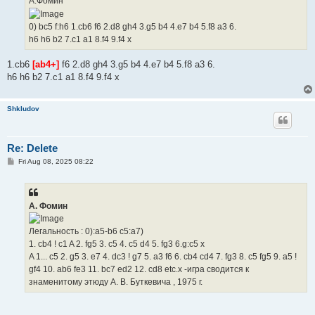
A.Фомин
0) bc5 f:h6 1.cb6 f6 2.d8 gh4 3.g5 b4 4.e7 b4 5.f8 a3 6.
h6 h6 b2 7.c1 a1 8.f4 9.f4 x
1.cb6
[аb4+]
f6 2.d8 gh4 3.g5 b4 4.e7 b4 5.f8 a3 6.
h6 h6 b2 7.c1 a1 8.f4 9.f4 x
Shkludov
Re: Delete
P
Fri Aug 08, 2025 08:22
o
s
t
А. Фомин
Легальность : 0):a5-b6 c5:a7)
1. cb4 ! c1 A 2. fg5 3. c5 4. c5 d4 5. fg3 6.g:c5 x
A 1... c5 2. g5 3. e7 4. dc3 ! g7 5. a3 f6 6. cb4 cd4 7. fg3 8. c5 fg5 9. a5 !
gf4 10. ab6 fe3 11. bc7 ed2 12. cd8 etc.x -игра сводится к
знаменитому этюду А. В. Буткевича , 1975 г.