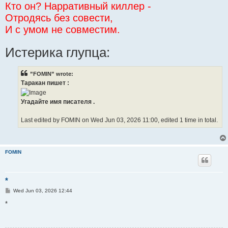
Кто он? Нарративный киллер -
Отродясь без совести,
И с умом не совместим.
Истерика глупца:
”FOMIN” wrote:
Таракан пишет :
Угадайте имя писателя .
Last edited by FOMIN on Wed Jun 03, 2026 11:00, edited 1 time in total.
FOMIN
*
P
Wed Jun 03, 2026 12:44
o
s
*
t