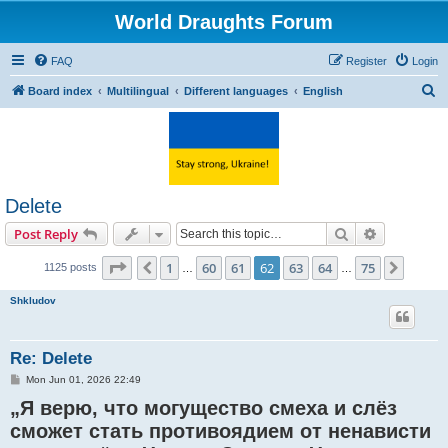
World Draughts Forum
FAQ
Register
Login
S
Board index
Multilingual
Different languages
English
e
a
r
c
Delete
h
Search
Advanced s
Post Reply
Page
62
of
75
1
60
61
62
63
64
75
Previous
Next
1125 posts
…
…
Shkludov
Re: Delete
P
Mon Jun 01, 2026 22:49
o
„Я верю, что могущество смеха и слёз
s
t
сможет стать противоядием от ненависти