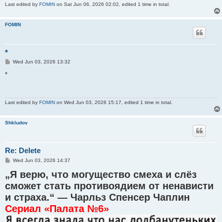
Last edited by
FOMIN
on Sat Jun 06, 2026 02:02, edited 1 time in total.
FOMIN
*
P
Wed Jun 03, 2026 13:32
o
s
*
t
Last edited by
FOMIN
on Wed Jun 03, 2026 15:17, edited 1 time in total.
Shkludov
Re: Delete
P
Wed Jun 03, 2026 14:37
o
„Я верю, что могущество смеха и слёз
s
t
сможет стать противоядием от ненависти
и страха.“ — Чарльз Спенсер Чаплин
Сериал «Палата №6»