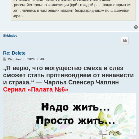
гроссмейстером по композиции (врёт каждый раз , когда открывает
рот , являясь в настоящий момент безразрядником по шашечной
игре )
Shkludov
Re: Delete
P
Wed Jun 03, 2026 08:48
o
„Я верю, что могущество смеха и слёз
s
t
сможет стать противоядием от ненависти
и страха.“ — Чарльз Спенсер Чаплин
Сериал «Палата №6»