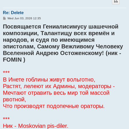
Re: Delete
P
Wed Jun 03, 2026 12:35
o
Посвящается Гениалисимусу шашечной
s
t
композиции, Талантищу всех времён и
народов, и судя по имеющимся
эпистолам, Самому Вежливому Человеку
Вселенной Андрею Остоженскому! (ник -
FOMIN )
***
В Инете гоблины живут вольготно,
Растят, лелеют их Админы, модераторы -
Мечтают отравить весь мир той массой
рвотной,
Что производят подопечные ораторы.
***
Ник - Moskovian pis-diler.