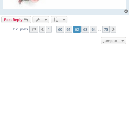
Post Reply
Page
62
of
75
1
60
61
62
63
64
75
Previous
Next
1125 posts
…
…
Jump to