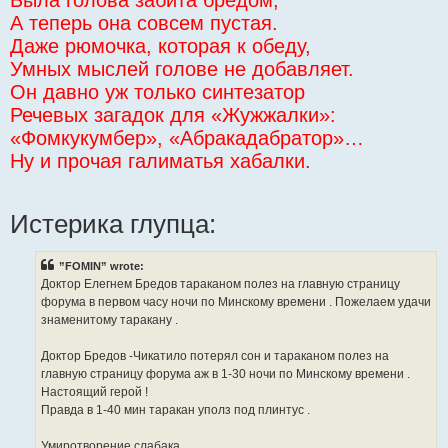
Была голова забита бредом,
А теперь она совсем пустая.
Даже рюмочка, которая к обеду,
Умных мыслей голове не добавляет.
Он давно уж только синтезатор
Речевых загадок для «Жужжалки»:
«Фомкукумбер», «Абракадабратор»…
Ну и прочая галиматья хабалки.
Истерика глупца:
”FOMIN” wrote:
Доктор Елегнем Бредов тараканом полез на главную страницу
форума в первом часу ночи по Минскому времени . Пожелаем удачи
знаменитому таракану .
Доктор Бредов -Чикатило потерял сон и тараканом полез на
главную страницу форума аж в 1-30 ночи по Минскому времени .
Настоящий герой !
Правда в 1-40 мин таракан уполз под плинтус .
Умиротворение слабака