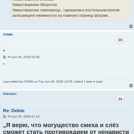
Умиротворение Оборотня
Умиротворение самозванца , тараканом и постельным клопом
залезающего ежеминутно на главную страницу форума ..
FOMIN
*
P
Fri Jun 05, 2026 02:38
o
s
*
t
Last edited by
FOMIN
on Tue Jun 09, 2026 14:55, edited 1 time in total.
Shkludov
Re: Delete
P
Fri Jun 05, 2026 07:13
o
„Я верю, что могущество смеха и слёз
s
t
сможет стать противоядием от ненависти