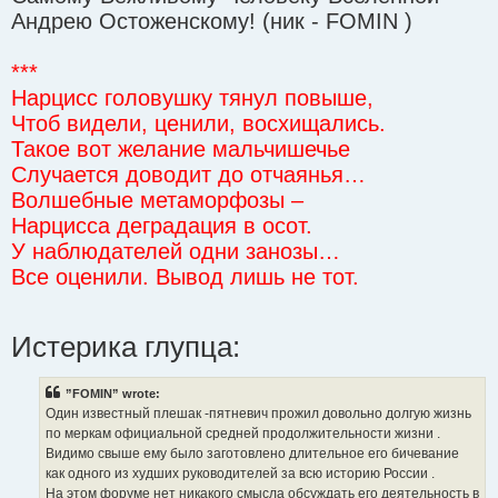
Андрею Остоженскому! (ник - FOMIN )
***
Нарцисс головушку тянул повыше,
Чтоб видели, ценили, восхищались.
Такое вот желание мальчишечье
Случается доводит до отчаянья…
Волшебные метаморфозы –
Нарцисса деградация в осот.
У наблюдателей одни занозы…
Все оценили. Вывод лишь не тот.
Истерика глупца:
”FOMIN” wrote:
Один известный плешак -пятневич прожил довольно долгую жизнь
по меркам официальной средней продолжительности жизни .
Видимо свыше ему было заготовлено длительное его бичевание
как одного из худших руководителей за всю историю России .
На этом форуме нет никакого смысла обсуждать его деятельность в