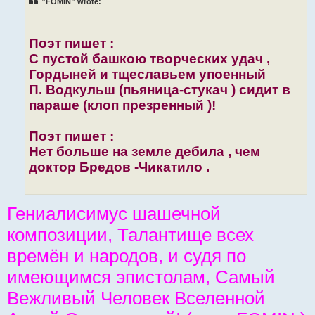
”FOMIN” wrote:
Поэт пишет :
С пустой башкою творческих удач ,
Гордыней и тщеславьем упоенный
П. Водкульш (пьяница-стукач ) сидит в
параше (клоп презренный )!
Поэт пишет :
Нет больше на земле дебила , чем
доктор Бредов -Чикатило .
Гениалисимус шашечной
композиции, Талантище всех
времён и народов, и судя по
имеющимся эпистолам, Самый
Вежливый Человек Вселенной