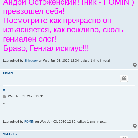
Андрй Остоженский! (ник - FOMIN )
превзошел себя!
Посмотрите как прекрасно он
изъясняется, как вежливо, сколь
гениален слог!
Браво, Гениалисимус!!!
Last edited by
Shkludov
on Wed Jun 03, 2026 12:34, edited 1 time in total.
FOMIN
*
P
Wed Jun 03, 2026 12:31
o
s
*
t
Last edited by
FOMIN
on Wed Jun 03, 2026 12:35, edited 1 time in total.
Shkludov