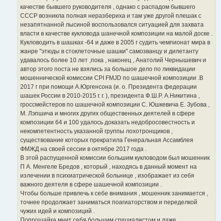
качестве бывшего руководителя , однако с распадом бывшего
СССР возникла полная неразбериха и там уже другой плешак с
незапятнанной лысиной воспользовался ситуацией для захвата
власти в качестве кукловода шанечной композиции на малой доске .
Кукловодить в шашках -64 и даже в 2005 г судить чемпионат мира в
жанре "этюды в стоклеточные шашки" самозванцу и дилетанту
удавалось более 10 лет ,пока , наконец , Анатолий Чернышевич и
автор этого поста не взялись за большое дело по ликвидации
мошеннической комиссии CPI FMJD по шашечной композиции .В
2017 г при помощи А.Юргенсона (и. о. Президента федерации
шашек России в 2010-2015 г. г. ), президента Ф.Ш.Р. А.Никитина ,
гроссмейстеров по шашечной композиции С. Юшкевича Е. Зубова ,
М. Лэпшича и многих других общественных деятелей в сфере
композиции 64 и 100 удалось доказать недобросовестность и
некомпетентность указанной группы лохотронщиков ,
существование которых прекратила Генеральная Ассамблея
ФМЖД на своей сессии в октябре 2017 года .
В этой распущенной комиссии большим кукловодом был мошенник
П А. Менгеле Бредов , который , находясь в данный момент на
излечении в психиатрической больнице , изображает из себя
важного деятеля в сфере шашечной композиции .
Чтобы больше привлечь к себе внимания , мошенник занимается ,
точнее продолжает заниматься поагиаторством и переделкой
чужих идей и композиций .
Попрошайка мнит себя большим специалистом и даже