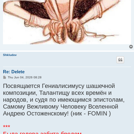
Shkludov
Re: Delete
P
Thu Jun 04, 2026 08:28
o
Посвящается Гениалисимусу шашечной
s
t
композиции, Талантищу всех времён и
народов, и судя по имеющимся эпистолам,
Самому Вежливому Человеку Вселенной
Андрею Остоженскому! (ник - FOMIN )
***