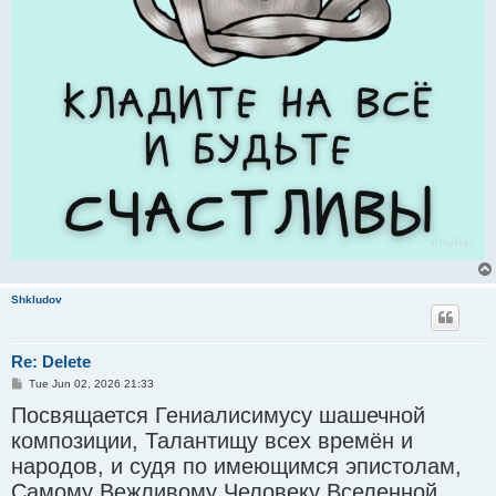
Shkludov
Re: Delete
P
Tue Jun 02, 2026 21:33
o
Посвящается Гениалисимусу шашечной
s
t
композиции, Талантищу всех времён и
народов, и судя по имеющимся эпистолам,
Самому Вежливому Человеку Вселенной