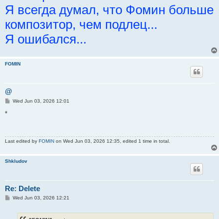
Я всегда думал, что Фомин больше
композитор, чем подлец...
Я ошибался...
FOMIN
@
P
Wed Jun 03, 2026 12:01
o
s
*
t
Last edited by
FOMIN
on Wed Jun 03, 2026 12:35, edited 1 time in total.
Shkludov
Re: Delete
P
Wed Jun 03, 2026 12:21
o
s
t