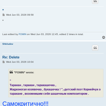
*
P
Wed Jun 03, 2026 09:58
o
s
*
t
Last edited by
FOMIN
on Wed Jun 03, 2026 12:45, edited 2 times in total.
Shkludov
Re: Delete
P
Wed Jun 03, 2026 10:04
o
s
t
”FOMIN” wrote:
"
Таракан , таракан , таракашечка ,
Жидконогая козявочка , букашечка ! ",-детский поэт Корнейчук о
таракане , возомнишим себя шашечным композитором .
Самокритично!!!