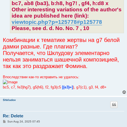
bc7, ab8 (ba3), b:h8, hg7! , gf4, h:d8 x
Other interesting variations of the author's
idea are published here (link):
viewtopic.php?p=125778#p125778
Please, see d. d. No. No. 7 , 10
Комбинации к тематике жертвы на g7 белой
дамки разные. Где плагиат?
Получается, что Шклудову элементарно
нельзя заниматься шашечной композицией,
так как это раздражает Фомина.
Впоследствии как-то исправить не удалось:
bc5, c7, fe3)hg7), g5(h6), f2, fg3(c5
[(e3)=]
), g7(c1), g3, f4, d8+
Shkludov
Re: Delete
P
Sun Aug 24, 2025 07:45
o