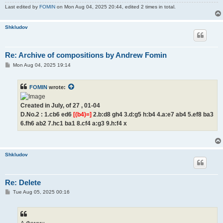
Last edited by
FOMIN
on Mon Aug 04, 2025 20:44, edited 2 times in total.
Shkludov
Re: Archive of compositions by Andrew Fomin
P
Mon Aug 04, 2025 19:14
o
s
t
FOMIN
wrote:
Created in July, of 27 , 01-04
D.No.2 : 1.cb6 ed6
[(b4)=]
2.b:d8 gh4 3.d:g5 h:b4 4.a:e7 ab4 5.ef8 ba3
6.fh6 ab2 7.hc1 ba1 8.cf4 a:g3 9.h:f4 x
Shkludov
Re: Delete
P
Tue Aug 05, 2025 00:16
o
s
t