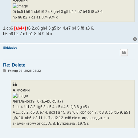
A.Фомин
0) bc5 f:h6 1.cb6 f6 2.d8 gh4 3.g5 b4 4.e7 b4 5.f8 a3 6.
h6 h6 b2 7.c1 a1 8.f4 9.f4 x
1.cb6
[аb4+]
f6 2.d8 gh4 3.g5 b4 4.e7 b4 5.f8 a3 6.
h6 h6 b2 7.c1 a1 8.f4 9.f4 x
Shkludov
Re: Delete
P
Fri Aug 08, 2025 08:22
o
s
t
А. Фомин
Легальность : 0):a5-b6 c5:a7)
1. cb4 ! c1 A 2. fg5 3. c5 4. c5 d4 5. fg3 6.g:c5 x
A 1... c5 2. g5 3. e7 4. dc3 ! g7 5. a3 f6 6. cb4 cd4 7. fg3 8. c5 fg5 9. a5 !
gf4 10. ab6 fe3 11. bc7 ed2 12. cd8 etc.x -игра сводится к
знаменитому этюду А. В. Буткевича , 1975 г.