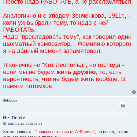
Просто надо РАБОТАТЬ, а не расслабляться.
Аналогично и с этюдом Зенченкова, 1911г., -
коли уж выбрали тему, то надо с ней
РАБОТАТЬ.
Надо "преследовать тему", как говорил один
шахматный композитор... Фамилию которого
я на данный момент запамятовал.
Я конечно не "Кот Леопольд", но господа -
если мы не будем
жить дружно
, то, есть
вероятность, что не будем жить вообще. В
памяти потомков.
Shkludov
Re: Delete
P
Sat Aug 23, 2025 16:24
o
s
Хотел написать -
"новые претензии от А.Фомина"
, но понял, что по
t