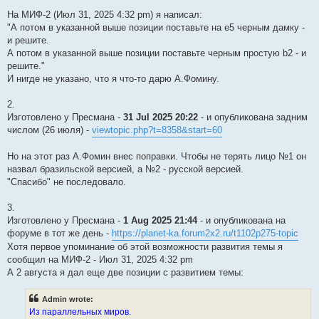
На МИФ-2 (Июл 31, 2025 4:32 pm) я написал:
"А потом в указанной выше позиции поставьте на е5 черным дамку -
и решите.
А потом в указанной выше позиции поставьте черным простую b2 - и
решите."
И нигде не указано, что я что-то дарю А.Фомину.
2.
Изготовлено у Пресмана -
31 Jul 2025 20:22
- и опубликована задним
числом (26 июля) -
viewtopic.php?t=8358&start=60
Но на этот раз А.Фомин внес поправки. Чтобы не терять лицо №1 он
назвал бразильской версией, а №2 - русской версией.
"Спасибо" не последовало.
3.
Изготовлено у Пресмана -
1 Aug 2025 21:44
- и опубликована на
форуме в тот же день -
https://planet-ka.forum2x2.ru/t1102p275-topic
Хотя первое упоминание об этой возможности развития темы я
сообщил на МИФ-2 - Июл 31, 2025 4:32 pm
А 2 августа я дал еще две позиции с развитием темы:
Admin wrote:
Из параллельных миров.