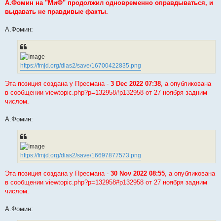
s
А.Фомин на "МиФ" продолжил одновременно оправдываться, и
t
выдавать не правдивые факты.
А.Фомин:
https://fmjd.org/dias2/save/16700422835.png
Эта позиция создана у Пресмана -
3 Dec 2022 07:38
, а опубликована
в сообщении viewtopic.php?p=132958#p132958 от 27 ноября задним
числом.
А.Фомин:
https://fmjd.org/dias2/save/16697877573.png
Эта позиция создана у Пресмана -
30 Nov 2022 08:55
, а опубликована
в сообщении viewtopic.php?p=132958#p132958 от 27 ноября задним
числом.
А.Фомин: