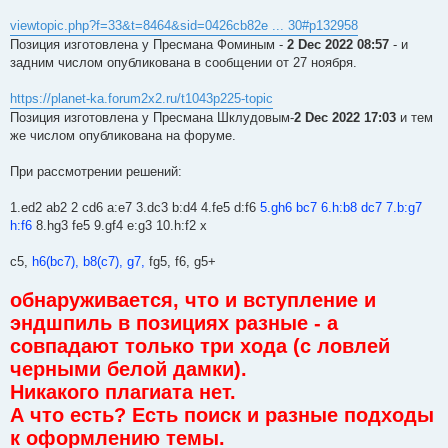
viewtopic.php?f=33&t=8464&sid=0426cb82e ... 30#p132958
Позиция изготовлена у Пресмана Фоминым -
2 Dec 2022 08:57
- и
задним числом опубликована в сообщении от 27 ноября.
https://planet-ka.forum2x2.ru/t1043p225-topic
Позиция изготовлена у Пресмана Шклудовым-
2 Dec 2022 17:03
и тем
же числом опубликована на форуме.
При рассмотрении решений:
1.ed2 ab2 2 cd6 a:e7 3.dc3 b:d4 4.fe5 d:f6
5.gh6 bc7 6.h:b8 dc7 7.b:g7
h:f6
8.hg3 fe5 9.gf4 e:g3 10.h:f2 x
с5,
h6(bc7), b8(c7), g7,
fg5, f6, g5+
обнаруживается, что и вступление и
эндшпиль в позициях разные - а
совпадают только три хода (с ловлей
черными белой дамки).
Никакого плагиата нет.
А что есть? Есть поиск и разные подходы
к оформлению темы.