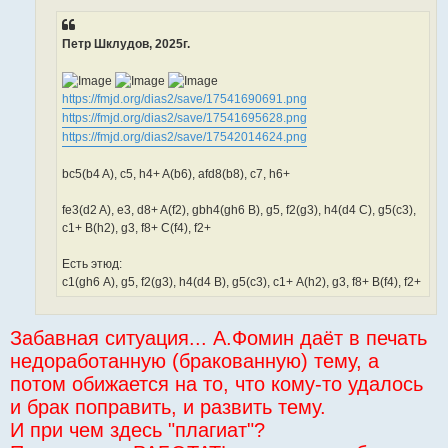
Петр Шклудов, 2025г.
https://fmjd.org/dias2/save/17541690691.png
https://fmjd.org/dias2/save/17541695628.png
https://fmjd.org/dias2/save/17542014624.png
bc5(b4 A), c5, h4+ A(b6), afd8(b8), c7, h6+
fe3(d2 A), e3, d8+ A(f2), gbh4(gh6 B), g5, f2(g3), h4(d4 C), g5(c3),
c1+ B(h2), g3, f8+ C(f4), f2+
Есть этюд:
с1(gh6 А), g5, f2(g3), h4(d4 В), g5(c3), c1+ А(h2), g3, f8+ В(f4), f2+
Забавная ситуация... А.Фомин даёт в печать
недоработанную (бракованную) тему, а
потом обижается на то, что кому-то удалось
и брак поправить, и развить тему.
И при чем здесь "плагиат"?