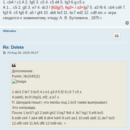
1. cb4 ! c1 A 2. fg5 3. c5 4. c5 d4 5. fg3 6.g:c5 x
A 1... c5 2. g5 3. e7 4. dc3 !
[h2(g7), hg3+ / a3+]
g7 5. a3 f6 6. cb4 cd4 7.
fg3 8. c5 fg5 9. a5 ! gf4 10. ab6 fe3 11. bc7 ed2 12. cd8 etc.x -игра
сводится к знаменитому этюду А. В. Буткевича , 1975 г.
Shkludov
Re: Delete
P
Fri Aug 08, 2025 08:27
o
s
t
Дополнение :
Fomin, №1045(2)
1.de3 2.fe7 3.bc5 4.c:e1 g3 A 5.f2 6.c3 7.c5 x
A (ab6), bc3! (hg3), ef2, a:a7 x
П. Шклудов пишет, что якобы ход 1.bc5 также выигрывает.
Это неправда.
После 1.bc5? g3 2.bd4 gh2 3.hg7 fh6 4. fe7 hg1 5.ef4 bc5
6.ed8 cd4 7.ab4 df6 8.dh4 hd4! 9.ce5 ae1 10.ed6 ab6 11.de7 bc5
12.ef8 cd4 11.fe5 df6 12.hd8 etc. =