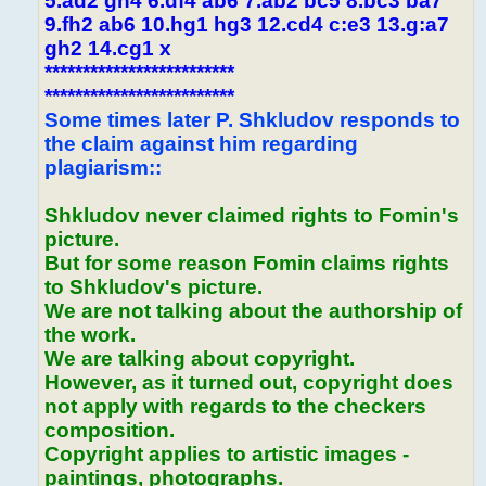
5.ad2 gh4 6.df4 ab6 7.ab2 bc5 8.bc3 ba7
9.fh2 ab6 10.hg1 hg3 12.cd4 c:e3 13.g:a7
gh2 14.cg1 x
*************************
*************************
Some times later P. Shkludov responds to
the claim against him regarding
plagiarism::
Shkludov never claimed rights to Fomin's
picture.
But for some reason Fomin claims rights
to Shkludov's picture.
We are not talking about the authorship of
the work.
We are talking about copyright.
However, as it turned out, copyright does
not apply with regards to the checkers
composition.
Copyright applies to artistic images -
paintings, photographs.