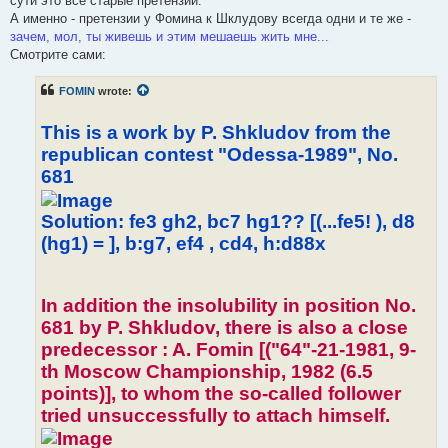
сути это всё старые претензии.
А именно - претензии у Фомина к Шклудову всегда одни и те же -
зачем, мол, ты живешь и этим мешаешь жить мне...
Смотрите сами:
FOMIN
wrote:
This is a work by P. Shkludov from the
republican contest "Odessa-1989", No.
681
Solution: fe3 gh2, bc7 hg1?? [(...fe5! ), d8
(hg1) = ], b:g7, ef4 , cd4, h:d88x
In addition the insolubility in position No.
681 by P. Shkludov, there is also a close
predecessor : A. Fomin [("64"-21-1981, 9-
th Moscow Championship, 1982 (6.5
points)], to whom the so-called follower
tried unsuccessfully to attach himself.