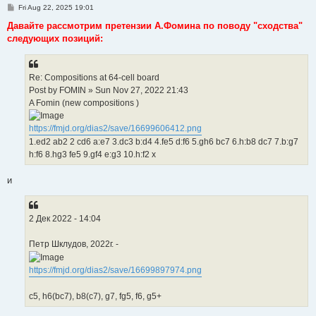
P
Fri Aug 22, 2025 19:01
o
s
Давайте рассмотрим претензии А.Фомина по поводу "сходства"
t
следующих позиций:
Re: Compositions at 64-cell board
Post by FOMIN » Sun Nov 27, 2022 21:43
A Fomin (new compositions )
https://fmjd.org/dias2/save/16699606412.png
1.ed2 ab2 2 cd6 a:e7 3.dc3 b:d4 4.fe5 d:f6 5.gh6 bc7 6.h:b8 dc7 7.b:g7
h:f6 8.hg3 fe5 9.gf4 e:g3 10.h:f2 x
и
2 Дек 2022 - 14:04
Петр Шклудов, 2022г. -
https://fmjd.org/dias2/save/16699897974.png
с5, h6(bc7), b8(c7), g7, fg5, f6, g5+