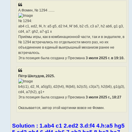
А.Фомин, № 1294 .......
№ 1294:
ab4 c1, ed2, f4, h: a5 g5, d2 h4, f4' b6, b2 c5, c3 a7, h2 ab6, g1 g3,
cd4, a7: gh2, a7-g1 x
Приёмы игры, как в комбинационной части, так и в эндшпиле, в
№ 1294 встречались по отдельности много раз, но их
объединение в единый выигрышный механизм ранее не
встречалось.
Эта позиция была создана у Пресмана
3 июля 2025 г. в 19:10.
Пётр Шклудов, 2025.
b4(c1), d2, f4, a5(g5), d2(h4), f4(b6), b2(c5), c3(a7), h2(b6), g1(g3),
cd4, a7(h2), g1+
Эта позиция была создана у Пресмана
3 июля 2025 г., 18:27
Оказывается, автор этой картинки вовсе не Фомин.
Solution : 1.ab4 c1 2.ed2 3.d:f4 4.h:a5 hg5