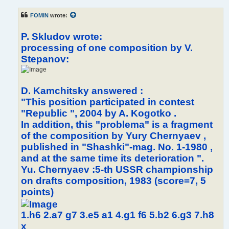
FOMIN
wrote:
P. Skludov wrote:
processing of one composition by V.
Stepanov:
D. Kamchitsky answered :
"This position participated in contest
"Republic ", 2004 by A. Kogotko .
In addition, this "problema" is a fragment
of the composition by Yury Chernyaev ,
published in "Shashki"-mag. No. 1-1980 ,
and at the same time its deterioration ".
Yu. Chernyaev :5-th USSR championship
on drafts composition, 1983 (score=7, 5
points)
1.h6 2.a7 g7 3.e5 a1 4.g1 f6 5.b2 6.g3 7.h8
x