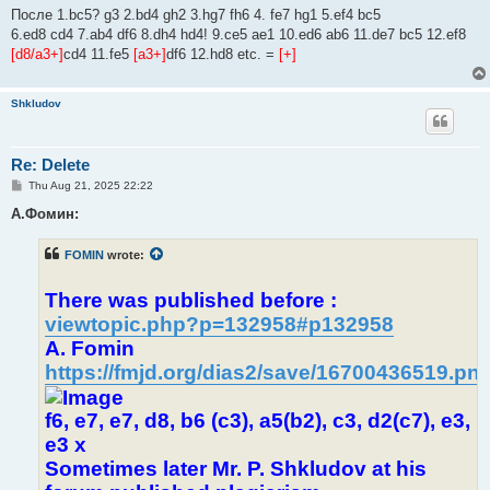
После 1.bc5? g3 2.bd4 gh2 3.hg7 fh6 4. fe7 hg1 5.ef4 bc5
6.ed8 cd4 7.ab4 df6 8.dh4 hd4! 9.ce5 ae1 10.ed6 ab6 11.de7 bc5 12.ef8
[d8/a3+]
cd4 11.fe5
[a3+]
df6 12.hd8 etc. =
[+]
Shkludov
Re: Delete
P
Thu Aug 21, 2025 22:22
o
s
А.Фомин:
t
FOMIN
wrote:
There was published before :
viewtopic.php?p=132958#p132958
A. Fomin
https://fmjd.org/dias2/save/16700436519.pn
f6, e7, e7, d8, b6 (c3), a5(b2), c3, d2(c7), e3,
e3 x
Sometimes later Mr. P. Shkludov at his