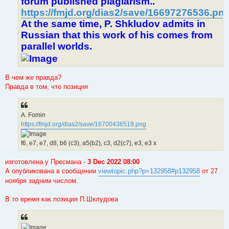
forum published plagiarism..
https://fmjd.org/dias2/save/16697276536.pn
At the same time, P. Shkludov admits in
Russian that this work of his comes from
parallel worlds.
В чем же правда?
Правда в том, что позиция
A. Fomin
https://fmjd.org/dias2/save/16700436519.png
f6, e7, e7, d8, b6 (c3), a5(b2), c3, d2(c7), e3, e3 x
изготовлена у Пресмана -
3 Dec 2022 08:00
А опубликована в сообщении
viewtopic.php?p=132958#p132958
от 27
ноября задним числом.
В то время как позиция П.Шклудова