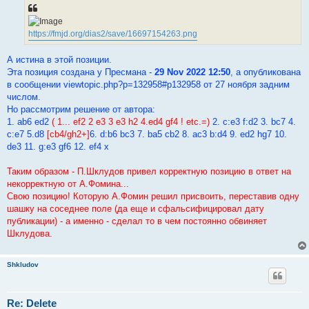
https://fmjd.org/dias2/save/16697154263.png
А истина в этой позиции.
Эта позиция создана у Пресмана -
29 Nov 2022 12:50
, а опубликована
в сообщении viewtopic.php?p=132958#p132958 от 27 ноября задним
числом.
Но рассмотрим решение от автора:
1. ab6 ed2
( 1... ef2 2 e3 3 e3 h2 4.ed4 gf4 ! etc.=)
2. c:e3 f:d2 3. bc7 4.
c:e7 5.d8
[cb4/gh2+]
6. d:b6 bc3 7. ba5 cb2 8. ac3 b:d4 9. ed2 hg7 10.
de3 11. g:e3 gf6 12. ef4 x
Таким образом - П.Шклудов привел корректную позицию в ответ на
некорректную от А.Фомина...
Свою позицию! Которую А.Фомин решил присвоить, переставив одну
шашку на соседнее поле (да еще и сфальсифицировал дату
публикации) - а именно - сделал то в чем постоянно обвиняет
Шклудова.
Shkludov
Re: Delete