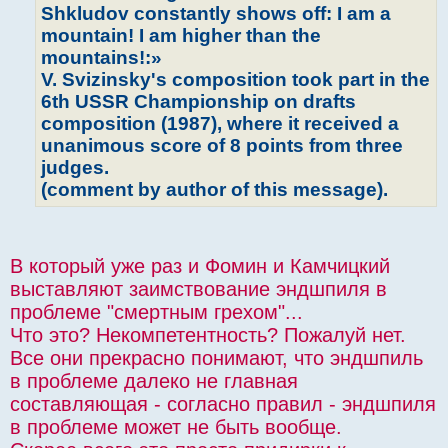
Shkludov constantly shows off: I am a
mountain! I am higher than the
mountains!:»
V. Svizinsky's composition took part in the
6th USSR Championship on drafts
composition (1987), where it received a
unanimous score of 8 points from three
judges.
(comment by author of this message).
В который уже раз и Фомин и Камчицкий
выставляют заимствование эндшпиля в
проблеме "смертным грехом"...
Что это? Некомпетентность? Пожалуй нет.
Все они прекрасно понимают, что эндшпиль
в проблеме далеко не главная
составляющая - согласно правил - эндшпиля
в проблеме может не быть вообще.