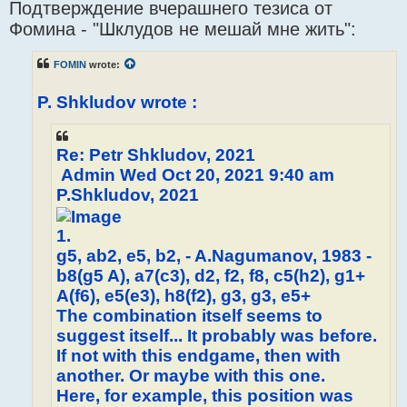
Подтверждение вчерашнего тезиса от
s
t
Фомина - "Шклудов не мешай мне жить":
FOMIN
wrote:
P. Shkludov wrote :
Re: Petr Shkludov, 2021
Admin Wed Oct 20, 2021 9:40 am
P.Shkludov, 2021
1.
g5, ab2, e5, b2, - A.Nagumanov, 1983 -
b8(g5 A), a7(c3), d2, f2, f8, c5(h2), g1+
A(f6), e5(e3), h8(f2), g3, g3, e5+
The combination itself seems to
suggest itself... It probably was before.
If not with this endgame, then with
another. Or maybe with this one.
Here, for example, this position was