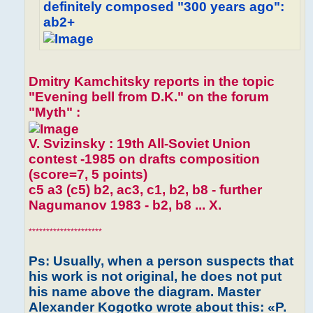
definitely composed "300 years ago":
ab2+
Dmitry Kamchitsky reports in the topic
"Evening bell from D.K." on the forum
"Myth" :
V. Svizinsky : 19th All-Soviet Union
contest -1985 on drafts composition
(score=7, 5 points)
c5 a3 (c5) b2, ac3, c1, b2, b8 - further
Nagumanov 1983 - b2, b8 ... X.
*********************
Ps: Usually, when a person suspects that
his work is not original, he does not put
his name above the diagram. Master
Alexander Kogotko wrote about this: «P.