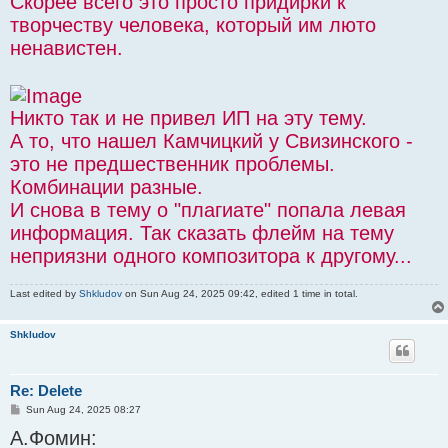
Скорее всего это просто придирки к
творчеству человека, который им люто
ненавистен.
Никто так и не привел ИП на эту тему.
А то, что нашел Камчицкий у Свизинского -
это не предшественник проблемы.
Комбинации разные.
И снова в тему о "плагиате" попала левая
информация. Так сказать флейм на тему
неприязни одного композитора к другому...
Last edited by
Shkludov
on Sun Aug 24, 2025 09:42, edited 1 time in total.
Shkludov
Re: Delete
P
Sun Aug 24, 2025 08:27
o
А.Фомин:
s
t