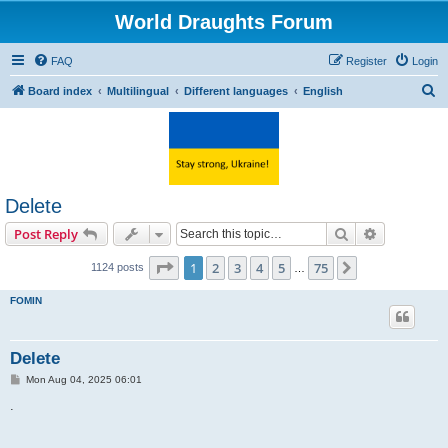
World Draughts Forum
FAQ
Register
Login
S
Board index
Multilingual
Different languages
English
e
a
r
c
Delete
h
Search
Advanced s
Post Reply
Page
1
of
75
1
2
3
4
5
75
Next
1124 posts
…
FOMIN
Delete
P
Mon Aug 04, 2025 06:01
o
s
.
t