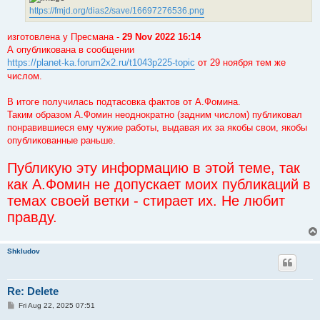
https://fmjd.org/dias2/save/16697276536.png
изготовлена у Пресмана -
29 Nov 2022 16:14
А опубликована в сообщении
https://planet-ka.forum2x2.ru/t1043p225-topic
от 29 ноября тем же
числом.
В итоге получилась подтасовка фактов от А.Фомина.
Таким образом А.Фомин неоднократно (задним числом) публиковал
понравившиеся ему чужие работы, выдавая их за якобы свои, якобы
опубликованные раньше.
Публикую эту информацию в этой теме, так
как А.Фомин не допускает моих публикаций в
темах своей ветки - стирает их. Не любит
правду.
Shkludov
Re: Delete
P
Fri Aug 22, 2025 07:51
o