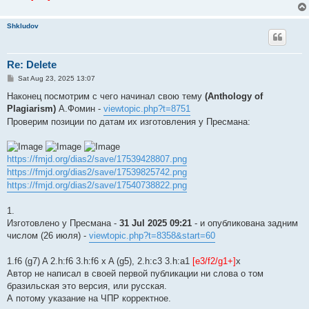
Shkludov
Re: Delete
P
Sat Aug 23, 2025 13:07
o
s
Наконец посмотрим с чего начинал свою тему
(Anthology of
t
Plagiarism)
А.Фомин -
viewtopic.php?t=8751
Проверим позиции по датам их изготовления у Пресмана:
https://fmjd.org/dias2/save/17539428807.png
https://fmjd.org/dias2/save/17539825742.png
https://fmjd.org/dias2/save/17540738822.png
1.
Изготовлено у Пресмана -
31 Jul 2025 09:21
- и опубликована задним
числом (26 июля) -
viewtopic.php?t=8358&start=60
1.f6 (g7) A 2.h:f6 3.h:f6 x A (g5), 2.h:c3 3.h:a1
[e3/f2/g1+]
x
Автор не написал в своей первой публикации ни слова о том
бразильская это версия, или русская.
А потому указание на ЧПР корректное.