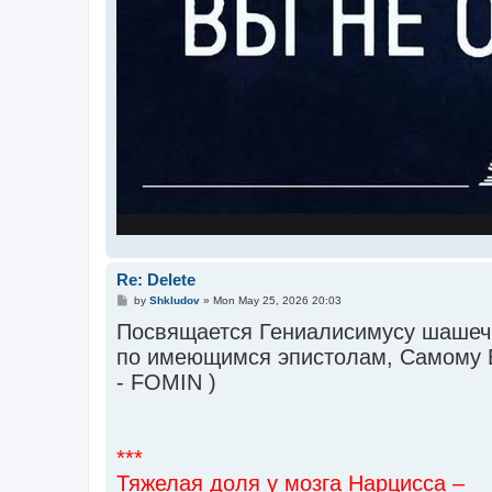
Re: Delete
P
by
Shkludov
»
Mon May 25, 2026 20:03
o
Посвящается Гениалисимусу шашечн
s
t
по имеющимся эпистолам, Самому 
- FOMIN )
***
Тяжелая доля у мозга Нарцисса –