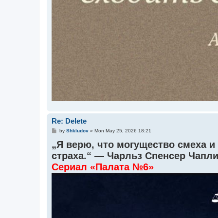
Re: Delete
P
by
Shkludov
»
Mon May 25, 2026 18:21
o
„Я верю, что могущество смеха и
s
t
страха.“ — Чарльз Спенсер Чапл
Сериал «Палата №6»