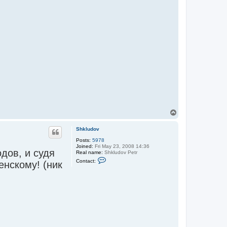
T
o
p
Shkludov
Posts:
5978
Joined:
Fri May 23, 2008 14:36
дов, и судя
Real name:
Shkludov Petr
C
Contact:
нскому! (ник
o
n
t
a
c
t
S
h
k
l
u