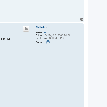
d
o
v
T
o
p
Shkludov
Posts:
5978
Joined:
Fri May 23, 2008 14:36
ти и
Real name:
Shkludov Petr
C
Contact:
o
n
t
a
c
t
S
h
k
l
u
d
o
v