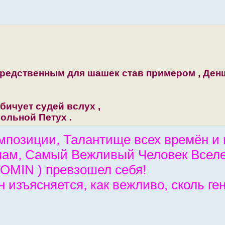
осредственным для шашек став примером , Ден
ичует судей вслух ,
ольной Петух .
позиции, Талантище всех времён и 
лам, Самый Вежливый Человек Всел
FOMIN ) превзошел себя!
н изъясняется, как вежливо, сколь ге