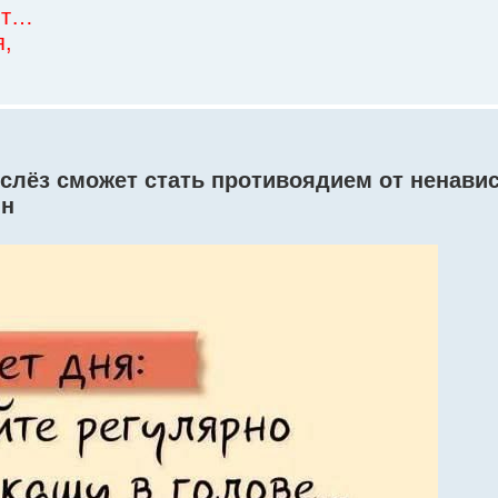
ит…
я,
 слёз сможет стать противоядием от ненавис
ин