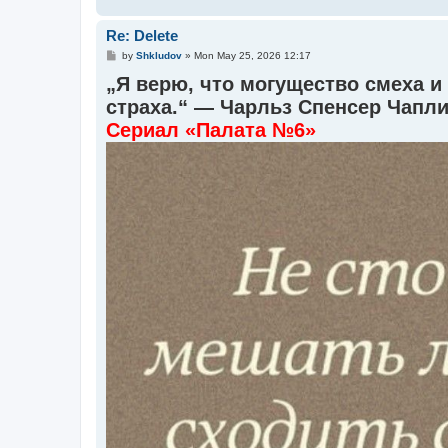
Re: Delete
P
by
Shkludov
»
Mon May 25, 2026 12:17
o
„Я верю, что могущество смеха и
s
t
страха.“ — Чарльз Спенсер Чапл
Сериал «Палата №6»