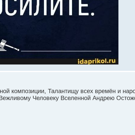
ой композиции, Талантищу всех времён и наро
Вежливому Человеку Вселенной Андрею Остоже