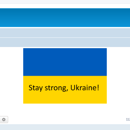
earch
Advanced search
11