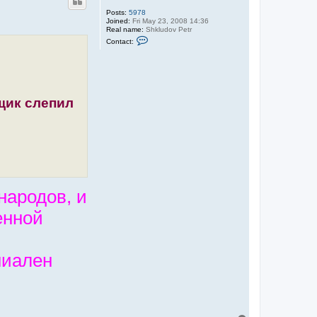
Posts:
5978
Joined:
Fri May 23, 2008 14:36
Real name:
Shkludov Petr
C
Contact:
o
n
t
a
c
t
S
щик слепил
h
k
l
u
d
o
v
народов, и
енной
ниален