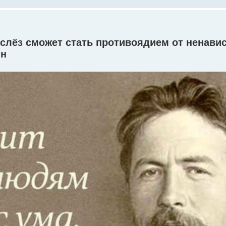
 слёз сможет стать противоядием от ненавис
ин