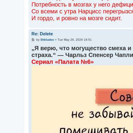
Потребность в мозгах у него дефиц
Со всеми с утра Нарцисс перегрызс
И гордо, и ровно на мозге сидит.
Re: Delete
P
by
Shkludov
»
Tue May 26, 2026 18:51
o
„Я верю, что могущество смеха и
s
t
страха.“ — Чарльз Спенсер Чапл
Сериал «Палата №6»