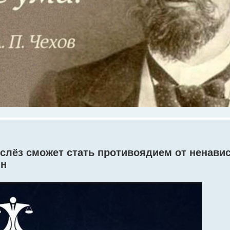
 слёз сможет стать противоядием от ненавис
ин