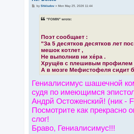
P
by
Shkludov
»
Mon May 25, 2026 11:44
o
s
t
”FOMIN” wrote:
Поэт сообщает :
"За 5 десятков десятков лет п
мешок котлет ,
Не выполнив ни хе́ра .
Хрущёв с плешивым профилем б
А в мозге Мефистофеля сидит б
Гениалисимус шашечной ком
судя по имеющимся эписто
Андрй Остоженский! (ник - 
Посмотрите как прекрасно о
слог!
Браво, Гениалисимус!!!