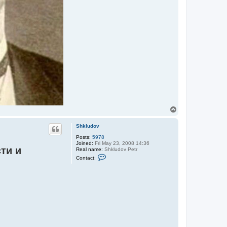
T
o
p
Shkludov
Posts:
5978
Joined:
Fri May 23, 2008 14:36
ти и
Real name:
Shkludov Petr
C
Contact:
o
n
t
a
c
t
S
h
k
l
u