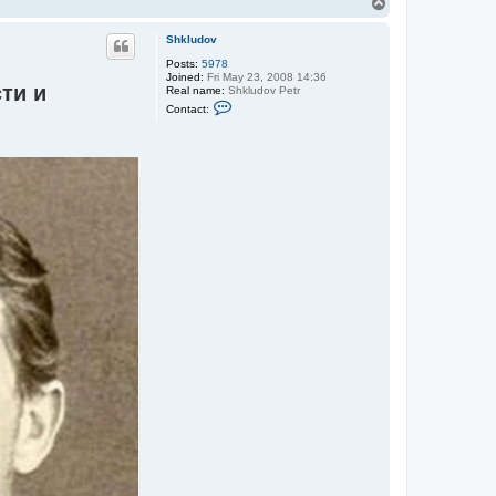
T
o
p
Shkludov
Posts:
5978
Joined:
Fri May 23, 2008 14:36
ти и
Real name:
Shkludov Petr
C
Contact:
o
n
t
a
c
t
S
h
k
l
u
d
o
v