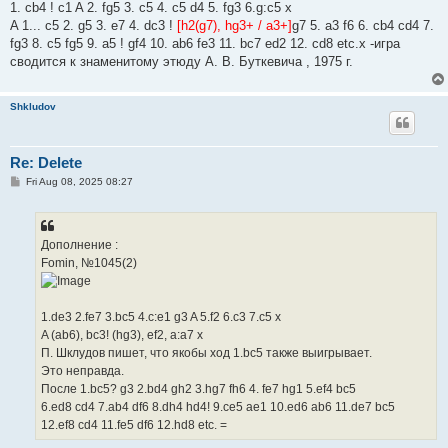
1. cb4 ! c1 A 2. fg5 3. c5 4. c5 d4 5. fg3 6.g:c5 x
A 1... c5 2. g5 3. e7 4. dc3 !
[h2(g7), hg3+ / a3+]
g7 5. a3 f6 6. cb4 cd4 7.
fg3 8. c5 fg5 9. a5 ! gf4 10. ab6 fe3 11. bc7 ed2 12. cd8 etc.x -игра
сводится к знаменитому этюду А. В. Буткевича , 1975 г.
Shkludov
Re: Delete
P
Fri Aug 08, 2025 08:27
o
s
t
Дополнение :
Fomin, №1045(2)
1.de3 2.fe7 3.bc5 4.c:e1 g3 A 5.f2 6.c3 7.c5 x
A (ab6), bc3! (hg3), ef2, a:a7 x
П. Шклудов пишет, что якобы ход 1.bc5 также выигрывает.
Это неправда.
После 1.bc5? g3 2.bd4 gh2 3.hg7 fh6 4. fe7 hg1 5.ef4 bc5
6.ed8 cd4 7.ab4 df6 8.dh4 hd4! 9.ce5 ae1 10.ed6 ab6 11.de7 bc5
12.ef8 cd4 11.fe5 df6 12.hd8 etc. =