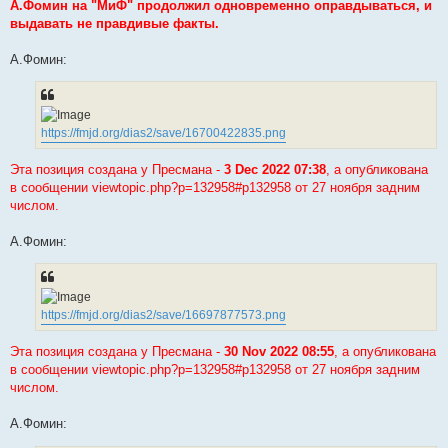
s
А.Фомин на "МиФ" продолжил одновременно оправдываться, и
t
выдавать не правдивые факты.
А.Фомин:
https://fmjd.org/dias2/save/16700422835.png
Эта позиция создана у Пресмана -
3 Dec 2022 07:38
, а опубликована
в сообщении viewtopic.php?p=132958#p132958 от 27 ноября задним
числом.
А.Фомин:
https://fmjd.org/dias2/save/16697877573.png
Эта позиция создана у Пресмана -
30 Nov 2022 08:55
, а опубликована
в сообщении viewtopic.php?p=132958#p132958 от 27 ноября задним
числом.
А.Фомин: