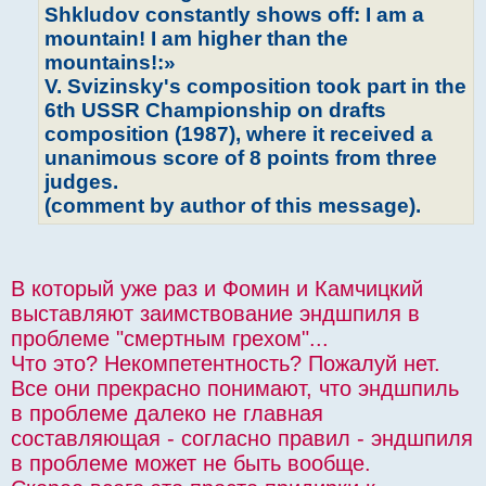
Shkludov constantly shows off: I am a
mountain! I am higher than the
mountains!:»
V. Svizinsky's composition took part in the
6th USSR Championship on drafts
composition (1987), where it received a
unanimous score of 8 points from three
judges.
(comment by author of this message).
В который уже раз и Фомин и Камчицкий
выставляют заимствование эндшпиля в
проблеме "смертным грехом"...
Что это? Некомпетентность? Пожалуй нет.
Все они прекрасно понимают, что эндшпиль
в проблеме далеко не главная
составляющая - согласно правил - эндшпиля
в проблеме может не быть вообще.