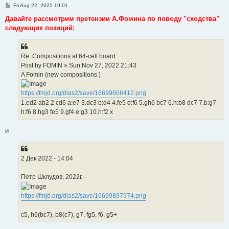
P
Fri Aug 22, 2025 19:01
o
s
Давайте рассмотрим претензии А.Фомина по поводу "сходства"
t
следующих позиций:
Re: Compositions at 64-cell board
Post by FOMIN » Sun Nov 27, 2022 21:43
A Fomin (new compositions )
https://fmjd.org/dias2/save/16699606412.png
1.ed2 ab2 2 cd6 a:e7 3.dc3 b:d4 4.fe5 d:f6 5.gh6 bc7 6.h:b8 dc7 7.b:g7
h:f6 8.hg3 fe5 9.gf4 e:g3 10.h:f2 x
и
2 Дек 2022 - 14:04
Петр Шклудов, 2022г. -
https://fmjd.org/dias2/save/16699897974.png
с5, h6(bc7), b8(c7), g7, fg5, f6, g5+