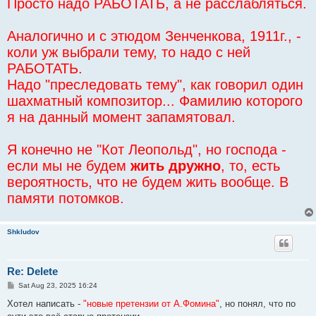
Просто надо РАБОТАТЬ, а не расслабляться.
Аналогично и с этюдом Зенченкова, 1911г., -
коли уж выбрали тему, то надо с ней
РАБОТАТЬ.
Надо "преследовать тему", как говорил один
шахматный композитор... Фамилию которого
я на данный момент запамятовал.
Я конечно не "Кот Леопольд", но господа -
если мы не будем
жить дружно
, то, есть
вероятность, что не будем жить вообще. В
памяти потомков.
Shkludov
Re: Delete
P
Sat Aug 23, 2025 16:24
o
s
Хотел написать -
"новые претензии от А.Фомина"
, но понял, что по
t