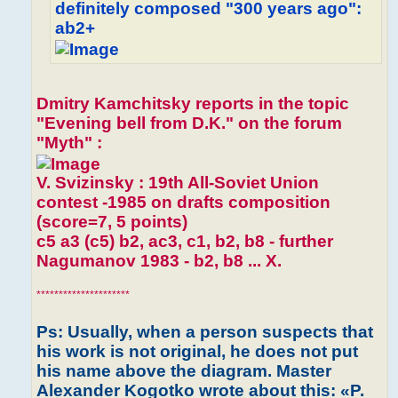
definitely composed "300 years ago":
ab2+
Dmitry Kamchitsky reports in the topic
"Evening bell from D.K." on the forum
"Myth" :
V. Svizinsky : 19th All-Soviet Union
contest -1985 on drafts composition
(score=7, 5 points)
c5 a3 (c5) b2, ac3, c1, b2, b8 - further
Nagumanov 1983 - b2, b8 ... X.
*********************
Ps: Usually, when a person suspects that
his work is not original, he does not put
his name above the diagram. Master
Alexander Kogotko wrote about this: «P.