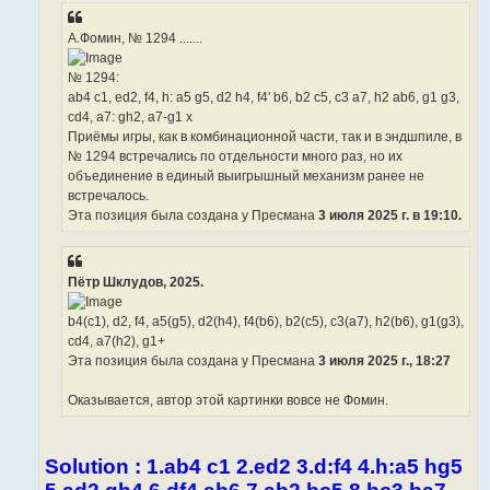
А.Фомин, № 1294 .......
№ 1294:
ab4 c1, ed2, f4, h: a5 g5, d2 h4, f4' b6, b2 c5, c3 a7, h2 ab6, g1 g3,
cd4, a7: gh2, a7-g1 x
Приёмы игры, как в комбинационной части, так и в эндшпиле, в
№ 1294 встречались по отдельности много раз, но их
объединение в единый выигрышный механизм ранее не
встречалось.
Эта позиция была создана у Пресмана
3 июля 2025 г. в 19:10.
Пётр Шклудов, 2025.
b4(c1), d2, f4, a5(g5), d2(h4), f4(b6), b2(c5), c3(a7), h2(b6), g1(g3),
cd4, a7(h2), g1+
Эта позиция была создана у Пресмана
3 июля 2025 г., 18:27
Оказывается, автор этой картинки вовсе не Фомин.
Solution : 1.ab4 c1 2.ed2 3.d:f4 4.h:a5 hg5