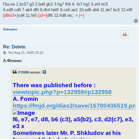
После 1.bc5? g3 2.bd4 gh2 3.hg7 fh6 4. fe7 hg1 5.ef4 bc5
6.ed8 cd4 7.ab4 df6 8.dh4 hd4! 9.ce5 ae1 10.ed6 ab6 11.de7 bc5 12.ef8
[d8/a3+]
cd4 11.fe5
[a3+]
df6 12.hd8 etc. =
[+]
Shkludov
Re: Delete
P
Thu Aug 21, 2025 22:22
o
s
А.Фомин:
t
FOMIN
wrote:
There was published before :
viewtopic.php?p=132958#p132958
A. Fomin
https://fmjd.org/dias2/save/16700436519.pn
f6, e7, e7, d8, b6 (c3), a5(b2), c3, d2(c7), e3,
e3 x
Sometimes later Mr. P. Shkludov at his