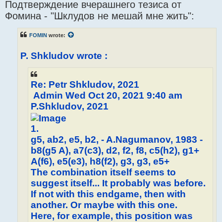
Подтверждение вчерашнего тезиса от
s
t
Фомина - "Шклудов не мешай мне жить":
FOMIN
wrote:
P. Shkludov wrote :
Re: Petr Shkludov, 2021
Admin Wed Oct 20, 2021 9:40 am
P.Shkludov, 2021
1.
g5, ab2, e5, b2, - A.Nagumanov, 1983 -
b8(g5 A), a7(c3), d2, f2, f8, c5(h2), g1+
A(f6), e5(e3), h8(f2), g3, g3, e5+
The combination itself seems to
suggest itself... It probably was before.
If not with this endgame, then with
another. Or maybe with this one.
Here, for example, this position was