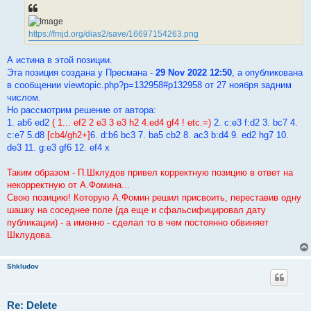
https://fmjd.org/dias2/save/16697154263.png
А истина в этой позиции.
Эта позиция создана у Пресмана -
29 Nov 2022 12:50
, а опубликована
в сообщении viewtopic.php?p=132958#p132958 от 27 ноября задним
числом.
Но рассмотрим решение от автора:
1. ab6 ed2
( 1... ef2 2 e3 3 e3 h2 4.ed4 gf4 ! etc.=)
2. c:e3 f:d2 3. bc7 4.
c:e7 5.d8
[cb4/gh2+]
6. d:b6 bc3 7. ba5 cb2 8. ac3 b:d4 9. ed2 hg7 10.
de3 11. g:e3 gf6 12. ef4 x
Таким образом - П.Шклудов привел корректную позицию в ответ на
некорректную от А.Фомина...
Свою позицию! Которую А.Фомин решил присвоить, переставив одну
шашку на соседнее поле (да еще и сфальсифицировал дату
публикации) - а именно - сделал то в чем постоянно обвиняет
Шклудова.
Shkludov
Re: Delete