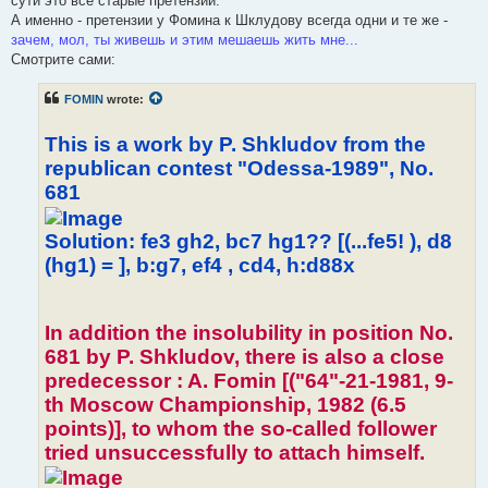
сути это всё старые претензии.
А именно - претензии у Фомина к Шклудову всегда одни и те же -
зачем, мол, ты живешь и этим мешаешь жить мне...
Смотрите сами:
FOMIN
wrote:
This is a work by P. Shkludov from the
republican contest "Odessa-1989", No.
681
Solution: fe3 gh2, bc7 hg1?? [(...fe5! ), d8
(hg1) = ], b:g7, ef4 , cd4, h:d88x
In addition the insolubility in position No.
681 by P. Shkludov, there is also a close
predecessor : A. Fomin [("64"-21-1981, 9-
th Moscow Championship, 1982 (6.5
points)], to whom the so-called follower
tried unsuccessfully to attach himself.