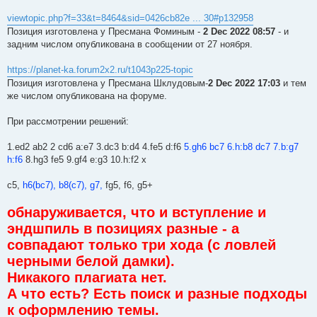
viewtopic.php?f=33&t=8464&sid=0426cb82e ... 30#p132958
Позиция изготовлена у Пресмана Фоминым -
2 Dec 2022 08:57
- и
задним числом опубликована в сообщении от 27 ноября.
https://planet-ka.forum2x2.ru/t1043p225-topic
Позиция изготовлена у Пресмана Шклудовым-
2 Dec 2022 17:03
и тем
же числом опубликована на форуме.
При рассмотрении решений:
1.ed2 ab2 2 cd6 a:e7 3.dc3 b:d4 4.fe5 d:f6
5.gh6 bc7 6.h:b8 dc7 7.b:g7
h:f6
8.hg3 fe5 9.gf4 e:g3 10.h:f2 x
с5,
h6(bc7), b8(c7), g7,
fg5, f6, g5+
обнаруживается, что и вступление и
эндшпиль в позициях разные - а
совпадают только три хода (с ловлей
черными белой дамки).
Никакого плагиата нет.
А что есть? Есть поиск и разные подходы
к оформлению темы.