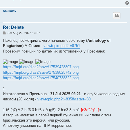
Shkludov
Re: Delete
P
Sat Aug 23, 2025 13:07
o
s
Наконец посмотрим с чего начинал свою тему
(Anthology of
t
Plagiarism)
А.Фомин -
viewtopic.php?t=8751
Проверим позиции по датам их изготовления у Пресмана:
https://fmjd.org/dias2/save/17539428807.png
https://fmjd.org/dias2/save/17539825742.png
https://fmjd.org/dias2/save/17540738822.png
1.
Изготовлено у Пресмана -
31 Jul 2025 09:21
- и опубликована задним
числом (26 июля) -
viewtopic.php?t=8358&start=60
1.f6 (g7) A 2.h:f6 3.h:f6 x A (g5), 2.h:c3 3.h:a1
[e3/f2/g1+]
x
Автор не написал в своей первой публикации ни слова о том
бразильская это версия, или русская.
А потому указание на ЧПР корректное.