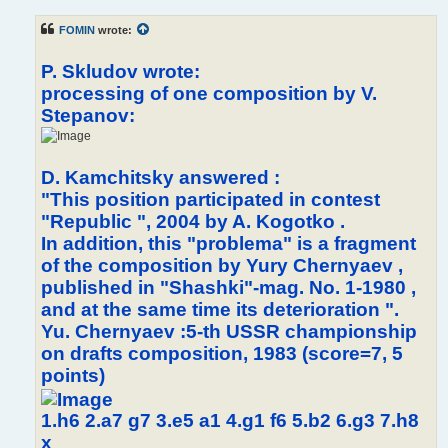
FOMIN
wrote:
P. Skludov wrote:
processing of one composition by V.
Stepanov:
D. Kamchitsky answered :
"This position participated in contest
"Republic ", 2004 by A. Kogotko .
In addition, this "problema" is a fragment
of the composition by Yury Chernyaev ,
published in "Shashki"-mag. No. 1-1980 ,
and at the same time its deterioration ".
Yu. Chernyaev :5-th USSR championship
on drafts composition, 1983 (score=7, 5
points)
1.h6 2.a7 g7 3.e5 a1 4.g1 f6 5.b2 6.g3 7.h8
x