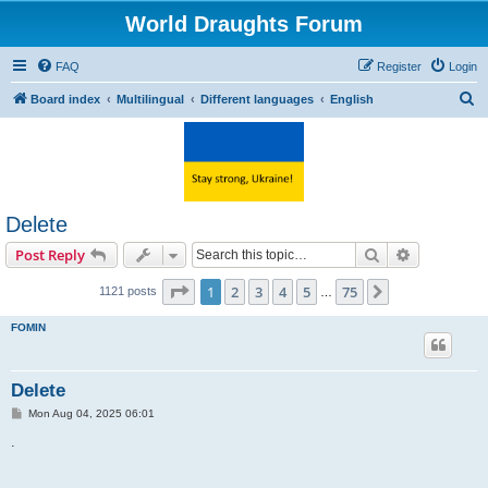
World Draughts Forum
FAQ
Register
Login
S
Board index
Multilingual
Different languages
English
e
a
r
c
Delete
h
Search
Advanced s
Post Reply
Page
1
of
75
1
2
3
4
5
75
Next
1121 posts
…
FOMIN
Delete
P
Mon Aug 04, 2025 06:01
o
s
.
t