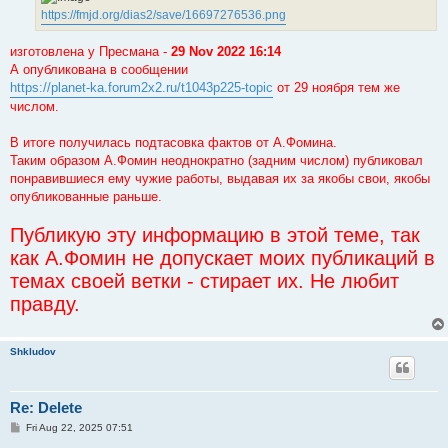
https://fmjd.org/dias2/save/16697276536.png
изготовлена у Пресмана -
29 Nov 2022 16:14
А опубликована в сообщении
https://planet-ka.forum2x2.ru/t1043p225-topic
от 29 ноября тем же
числом.
В итоге получилась подтасовка фактов от А.Фомина.
Таким образом А.Фомин неоднократно (задним числом) публиковал
понравившиеся ему чужие работы, выдавая их за якобы свои, якобы
опубликованные раньше.
Публикую эту информацию в этой теме, так
как А.Фомин не допускает моих публикаций в
темах своей ветки - стирает их. Не любит
правду.
Shkludov
Re: Delete
P
Fri Aug 22, 2025 07:51
o