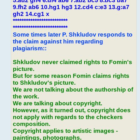
5.ad2 gh4 6.df4 ab6 7.ab2 bc5 8.bc3 ba7
9.fh2 ab6 10.hg1 hg3 12.cd4 c:e3 13.g:a7
gh2 14.cg1 x
*************************
*************************
Some times later P. Shkludov responds to
the claim against him regarding
plagiarism::
Shkludov never claimed rights to Fomin's
picture.
But for some reason Fomin claims rights
to Shkludov's picture.
We are not talking about the authorship of
the work.
We are talking about copyright.
However, as it turned out, copyright does
not apply with regards to the checkers
composition.
Copyright applies to artistic images -
paintings, photographs.