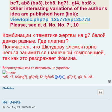
bc7, ab8 (ba3), b:h8, hg7! , gf4, h:d8 x
Other interesting variations of the author's
idea are published here (link):
viewtopic.php?p=125778#p125778
Please, see d. d. No. No. 7 , 10
Комбинации к тематике жертвы на g7 белой
дамки разные. Где плагиат?
Получается, что Шклудову элементарно
нельзя заниматься шашечной композицией,
так как это раздражает Фомина.
Впоследствии как-то исправить не удалось:
bc5, c7, fe3)hg7), g5(h6), f2, fg3(c5
[(e3)=]
), g7(c1), g3, f4, d8+
Shkludov
Re: Delete
P
Sun Aug 24, 2025 07:45
o