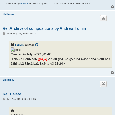
Last edited by
FOMIN
on Mon Aug 04, 2025 20:44, edited 2 times in total.
Shkludov
Re: Archive of compositions by Andrew Fomin
P
Mon Aug 04, 2025 19:14
o
s
t
FOMIN
wrote:
Created in July, of 27 , 01-04
D.No.2 : 1.cb6 ed6
[(b4)=]
2.b:d8 gh4 3.d:g5 h:b4 4.a:e7 ab4 5.ef8 ba3
6.fh6 ab2 7.hc1 ba1 8.cf4 a:g3 9.h:f4 x
Shkludov
Re: Delete
P
Tue Aug 05, 2025 00:16
o
s
t