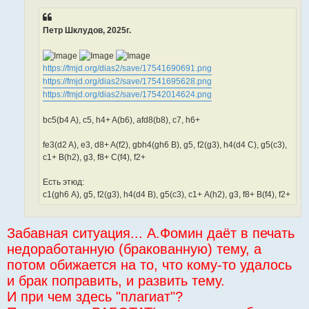
Петр Шклудов, 2025г.
https://fmjd.org/dias2/save/17541690691.png
https://fmjd.org/dias2/save/17541695628.png
https://fmjd.org/dias2/save/17542014624.png
bc5(b4 A), c5, h4+ A(b6), afd8(b8), c7, h6+
fe3(d2 A), e3, d8+ A(f2), gbh4(gh6 B), g5, f2(g3), h4(d4 C), g5(c3),
c1+ B(h2), g3, f8+ C(f4), f2+
Есть этюд:
с1(gh6 А), g5, f2(g3), h4(d4 В), g5(c3), c1+ А(h2), g3, f8+ В(f4), f2+
Забавная ситуация... А.Фомин даёт в печать
недоработанную (бракованную) тему, а
потом обижается на то, что кому-то удалось
и брак поправить, и развить тему.
И при чем здесь "плагиат"?