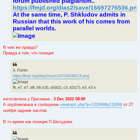
forum published plagiarism..
https://fmjd.org/dias2/save/16697276536.pn
At the same time, P. Shkludov admits in
Russian that this work of his comes from
parallel worlds.
В чем же правда?
Правда в том, что позиция
A. Fomin
https://fmjd.org/dias2/save/16700436519.png
f6, e7, e7, d8, b6 (c3), a5(b2), c3, d2(c7), e3, e3 x
изготовлена у Пресмана -
3 Dec 2022 08:00
А опубликована в сообщении
viewtopic.php?p=132958#p132958
от 27
ноября задним числом.
В то время как позиция П.Шклудова