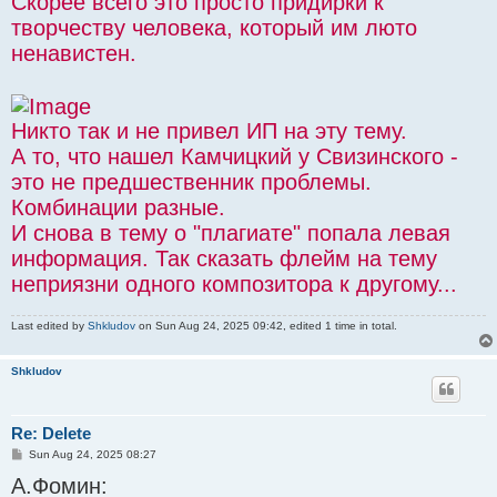
Скорее всего это просто придирки к
творчеству человека, который им люто
ненавистен.
Никто так и не привел ИП на эту тему.
А то, что нашел Камчицкий у Свизинского -
это не предшественник проблемы.
Комбинации разные.
И снова в тему о "плагиате" попала левая
информация. Так сказать флейм на тему
неприязни одного композитора к другому...
Last edited by
Shkludov
on Sun Aug 24, 2025 09:42, edited 1 time in total.
Shkludov
Re: Delete
P
Sun Aug 24, 2025 08:27
o
А.Фомин:
s
t