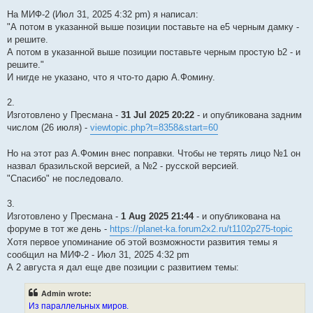
На МИФ-2 (Июл 31, 2025 4:32 pm) я написал:
"А потом в указанной выше позиции поставьте на е5 черным дамку -
и решите.
А потом в указанной выше позиции поставьте черным простую b2 - и
решите."
И нигде не указано, что я что-то дарю А.Фомину.
2.
Изготовлено у Пресмана -
31 Jul 2025 20:22
- и опубликована задним
числом (26 июля) -
viewtopic.php?t=8358&start=60
Но на этот раз А.Фомин внес поправки. Чтобы не терять лицо №1 он
назвал бразильской версией, а №2 - русской версией.
"Спасибо" не последовало.
3.
Изготовлено у Пресмана -
1 Aug 2025 21:44
- и опубликована на
форуме в тот же день -
https://planet-ka.forum2x2.ru/t1102p275-topic
Хотя первое упоминание об этой возможности развития темы я
сообщил на МИФ-2 - Июл 31, 2025 4:32 pm
А 2 августа я дал еще две позиции с развитием темы:
Admin wrote:
Из параллельных миров.