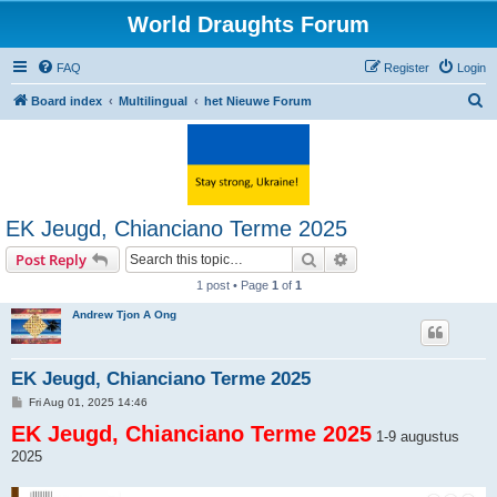
World Draughts Forum
FAQ
Register
Login
S
Board index
Multilingual
het Nieuwe Forum
e
a
r
c
EK Jeugd, Chianciano Terme 2025
h
Search
Advanced search
Post Reply
1 post • Page
1
of
1
Andrew Tjon A Ong
EK Jeugd, Chianciano Terme 2025
P
Fri Aug 01, 2025 14:46
o
EK Jeugd, Chianciano Terme 2025
s
1-9 augustus
t
2025