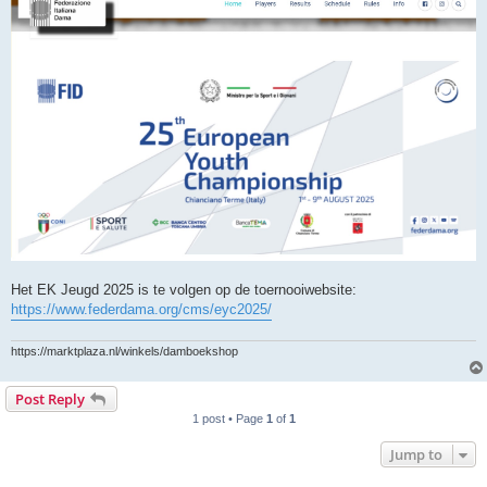
Het EK Jeugd 2025 is te volgen op de toernooiwebsite:
https://www.federdama.org/cms/eyc2025/
https://marktplaza.nl/winkels/damboekshop
Post Reply
1 post • Page
1
of
1
Jump to