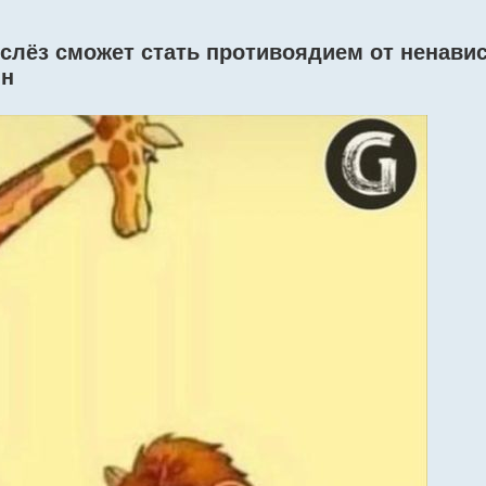
 слёз сможет стать противоядием от ненавис
ин