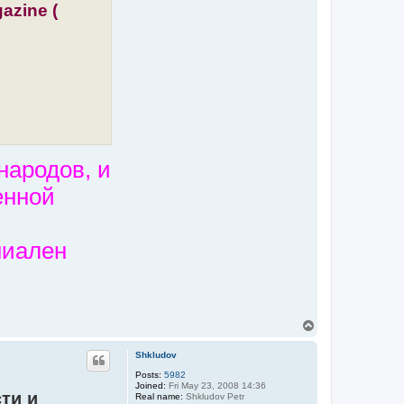
azine (
S
h
k
l
u
d
o
v
народов, и
енной
ниален
T
o
p
Shkludov
Posts:
5982
Joined:
Fri May 23, 2008 14:36
ти и
Real name:
Shkludov Petr