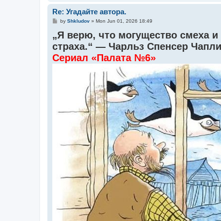
Re: Угадайте автора.
P
by
Shkludov
»
Mon Jun 01, 2026 18:49
o
„Я верю, что могущество смеха и
s
t
страха.“ — Чарльз Спенсер Чапл
Сериал «Палата №6»