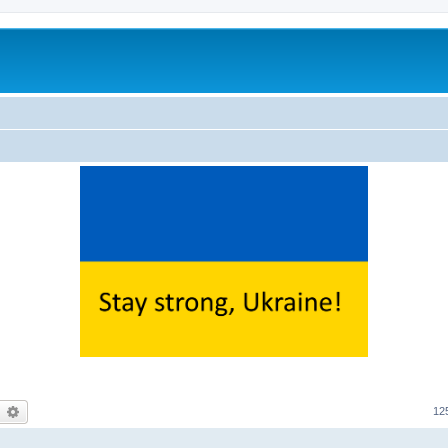
earch
Advanced search
12