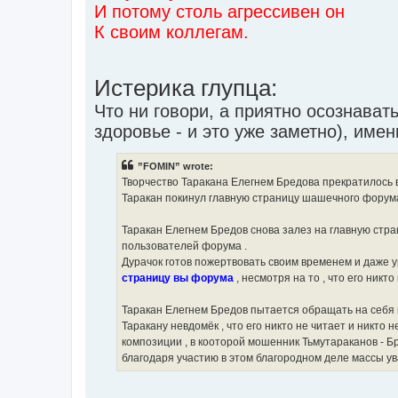
И потому столь агрессивен он
К своим коллегам.
Истерика глупца:
Что ни говори, а приятно осознават
здоровье - и это уже заметно), име
”FOMIN” wrote:
Творчество Таракана Елегнем Бредова прекратилось в 
Таракан покинул главную страницу шашечного форума
Таракан Елегнем Бредов снова залез на главную стра
пользователей форума .
Дурачок готов пожертвовать своим временем и даже 
страницу вы форума
, несмотря на то , что его никто 
Таракан Елегнем Бредов пытается обращать на себя в
Таракану невдомёк , что его никто не читает и никт
композиции , в кооторой мошенник Тьмутараканов - Б
благодаря участию в этом благородном деле массы ув