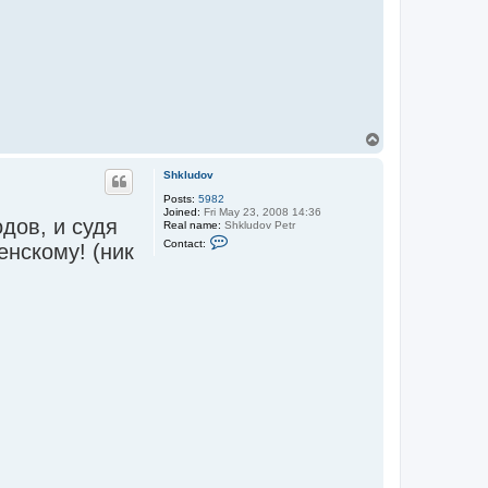
T
o
p
Shkludov
Posts:
5982
Joined:
Fri May 23, 2008 14:36
дов, и судя
Real name:
Shkludov Petr
C
Contact:
нскому! (ник
o
n
t
a
c
t
S
h
k
l
u
d
o
v