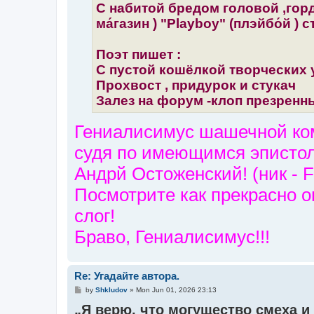
С набитой бредом головой ,гор
ма́газин ) "Playboy" (плэйбо́й ) 
Поэт пишет :
С пустой кошёлкой творческих 
Прохвост , придурок и стукач
Залез на форум -клоп презренны
Гениалисимус шашечной ком
судя по имеющимся эписто
Андрй Остоженский! (ник - 
Посмотрите как прекрасно о
слог!
Браво, Гениалисимус!!!
Re: Угадайте автора.
P
by
Shkludov
»
Mon Jun 01, 2026 23:13
o
„Я верю, что могущество смеха и
s