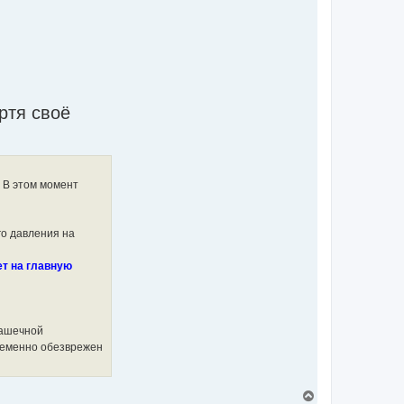
ртя своё
. В этом момент
го давления на
т на главную
шашечной
временно обезврежен
T