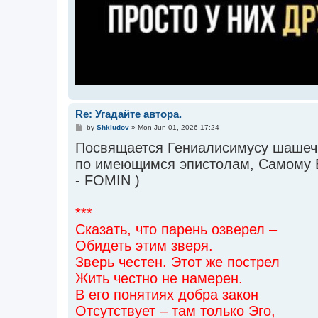
Re: Угадайте автора.
P
by
Shkludov
»
Mon Jun 01, 2026 17:24
o
Посвящается Гениалисимусу шашечн
s
t
по имеющимся эпистолам, Самому 
- FOMIN )
***
Сказать, что парень озверел –
Обидеть этим зверя.
Зверь честен. Этот же пострел
Жить честно не намерен.
В его понятиях добра закон
Отсутствует – там только Эго,