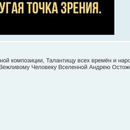
ой композиции, Талантищу всех времён и наро
Вежливому Человеку Вселенной Андрею Остоже