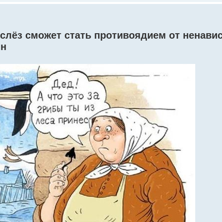
 слёз сможет стать противоядием от ненавис
ин