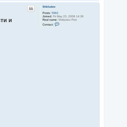
o
p
Shkludov
Posts:
5982
Joined:
Fri May 23, 2008 14:36
ти и
Real name:
Shkludov Petr
C
Contact:
o
n
t
a
c
t
S
h
k
l
u
d
o
v