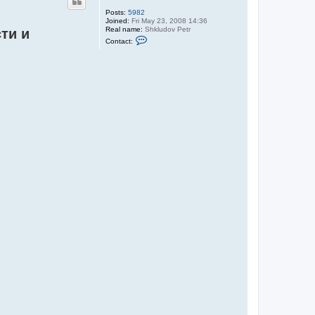
Posts:
5982
Joined:
Fri May 23, 2008 14:36
Real name:
Shkludov Petr
ти и
C
Contact:
o
n
t
a
c
t
S
h
k
l
u
d
o
v