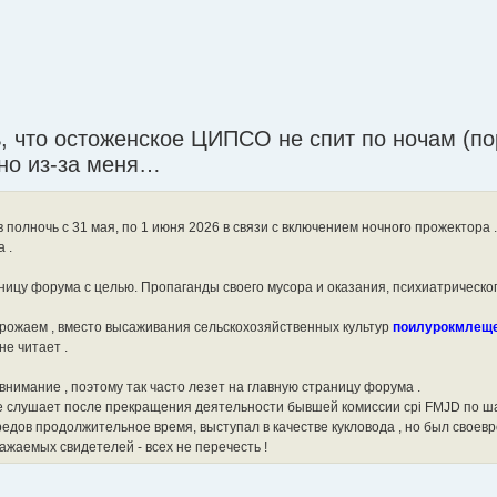
ь, что остоженское ЦИПСО не спит по ночам (по
нно из-за меня…
полночь с 31 мая, по 1 июня 2026 в связи с включением ночного прожектора 
 .
ницу форума с целью. Пропаганды своего мусора и оказания, психиатрическо
урожаем , вместо высаживания сельскохозяйственных культур
поилурокмлеще
не читает .
нимание , поэтому так часто лезет на главную страницу форума .
о не слушает после прекращения деятельности бывшей комиссии cpi FMJD по 
редов продолжительное время, выступал в качестве кукловода , но был свое
ажаемых свидетелей - всех не перечесть !