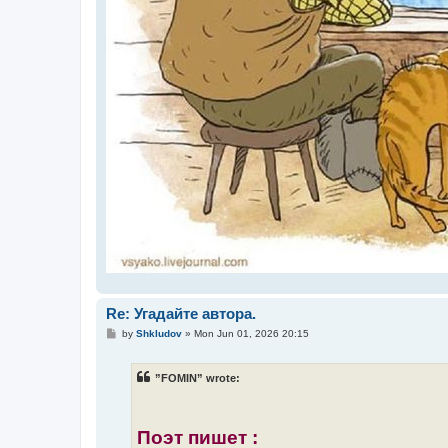
Re: Угадайте автора.
P
by
Shkludov
»
Mon Jun 01, 2026 20:15
o
s
t
”FOMIN” wrote:
Поэт пишет :