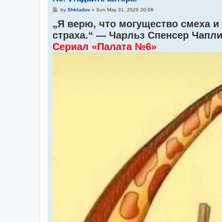
P
by
Shkludov
»
Sun May 31, 2026 20:08
o
„Я верю, что могущество смеха и
s
t
страха.“ — Чарльз Спенсер Чапл
Сериал «Палата №6»