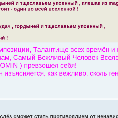
дыней и тщеславьем упоенный , плешак из mag
стоит - один во всей вселенной !
удач , гордыней и тщеславьем упоенный ,
й !
позиции, Талантище всех времён и 
лам, Самый Вежливый Человек Всел
FOMIN ) превзошел себя!
н изъясняется, как вежливо, сколь ге
 слёз сможет стать противоядием от ненавис