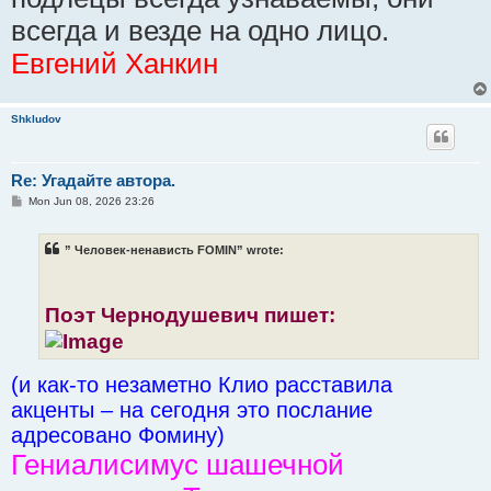
всегда и везде на одно лицо.
Евгений Ханкин
Shkludov
Re: Угадайте автора.
P
Mon Jun 08, 2026 23:26
o
s
t
” Человек-ненависть FOMIN” wrote:
Поэт Чернодушевич пишет:
(и как-то незаметно Клио расставила
акценты – на сегодня это послание
адресовано Фомину)
Гениалисимус шашечной