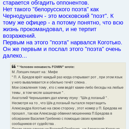
старается обгадить оппонентов.
Нет такого "белорусского поэта" как
Чернодушевич - это московский "поэт". К
тому же офицер - а потому понятно, что всю
жизнь прокомандовал, и не терпит
возражений.
Первым на этого "поэта" нарвался Коготько.
Он же первым и послал этого "поэта" очень
далеко...
” Человек-ненависть FOMIN” wrote:
М. Лэпшич пишет на : Мифе
" П. А. Бредов врёт каждый раз когда открывает рот , при этом язык
у него вываливается и обильно течёт слюна .
Мои сожаления тому , кто с ним ведёт какие-либо беседы на любые
темы , в том числе шашечные " .
Анатолий Чернышевич дал кличку лгуну : "Ш/к-д поганый " .
Несмотря на то , что Ш/к-д поганый пытался перетащить
Александра Коготько на свою сторону , этот номер у П. Бредова не
прошел , так как Александр обвинил мошенника П.Бредова в
обсирании Василия Гребенко с помощью своих кумовей-
сообщников от судейства .