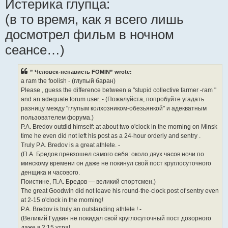
Истерика глупца:
(в то время, как я всего лишь
досмотрел фильм в ночном
сеансе…)
” Человек-ненависть FOMIN” wrote:
a ram the foolish - (глупый баран)
Please , guess the difference between a "stupid collective farmer -ram "
and an adequate forum user. - (Пожалуйста, попробуйте угадать
разницу между "глупым колхозником-обезьянкой" и адекватным
пользователем форума.)
P.A. Bredov outdid himself: at about two o'clock in the morning on Minsk
time he even did not left his post as a 24-hour orderly and sentry .
Truly P.A. Bredov is a great athlete. -
(П.А. Бредов превзошел самого себя: около двух часов ночи по
минскому времени он даже не покинул свой пост круглосуточного
денщика и часового.
Поистине, П.А. Бредов — великий спортсмен.)
The great Goodwin did not leave his round-the-clock post of sentry even
at 2-15 o'clock in the morning!
P.A. Bredov is truly an outstanding athlete ! -
(Великий Гудвин не покидал свой круглосуточный пост дозорного
даже в 2:15 утра!