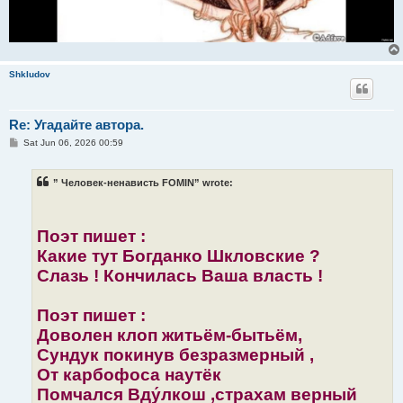
Shkludov
Re: Угадайте автора.
P
Sat Jun 06, 2026 00:59
o
s
t
” Человек-ненависть FOMIN” wrote:
Поэт пишет :
Какие тут Богданко Шкловские ?
Слазь ! Кончилась Ваша власть !
Поэт пишет :
Доволен клоп житьём-бытьём,
Сундук покинув безразмерный ,
От карбофоса наутëк
Помчался Вду́лкош ,страхам верный