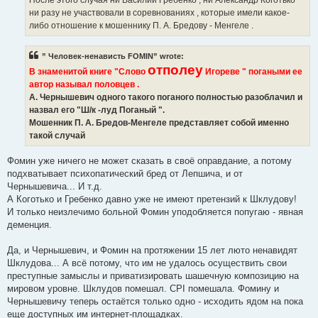
После этого случая ни Василий Гребенко , ни Александр Коготько
ни разу не участвовали в соревнованиях , которые имели какое-
либо отношение к мошеннику П. А. Бредову - Менгеле .
” Человек-ненависть FOMIN” wrote:
отполеу
В знаменитой книге "Слово
Игореве " погаными ее
автор называл половцев .
А. Чернышевич одного такого поганого полностью разоблачил и
назвал его "Ш/к -луд Поганый ".
Мошенник П. А. Бредов-Менгеле представляет собой именно
такой случай
Фомин уже ничего не может сказать в своё оправдание, а потому
подхватывает психопатический бред от Лепшича, и от
Чернышевича... И т.д.
А Коготько и Гребенко давно уже не имеют претензий к Шклудову!
И только неизлечимо больной Фомин уподобляется попугаю - явная
деменция.
Да, и Чернышевич, и Фомин на протяжении 15 лет люто ненавидят
Шклудова... А всё потому, что им не удалось осуществить свои
преступные замыслы и приватизировать шашечную композицию на
мировом уровне. Шклудов помешал. CPI помешала. Фомину и
Чернышевичу теперь остаётся только одно - исходить ядом на пока
еще доступных им интернет-площадках.