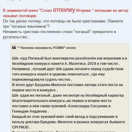
отполеу
В знаменитой книге "Слово
Игореве " погаными ее автор
называл половцев .
Он так делал потому, что половцы не были христианами. Помните
про "поганых язычников"?
Ненависть христиан постепенно слово "поганый" превратило в
ругательство...
” Человек-ненависть FOMIN” wrote:
Ш/к -луд Поганый был многократно разоблачён как мошенник и в
безобидном конкурсе памяти А. Мазятиса -2019 в том числе .
Например , лучший друг Ш/к-удава поганого перед судейством
того конкурса пошёл в церковь помолиться , где ему
порекомендовали судить честно .
В итоге друг Брэдова-Менгеле поставил автора этого поста на
первое место в конкурсе .
Ш/к -удав же поганый , даже несмотря на безобидный характер
благотворительного конкурса ,на первое и второе места
поставил в нём своих кумовей -Александра Сосунова и
Геннадия Андреева .
Каждый из этих кумовей внёс свой вклад в подсуживание в
пользу доктора Бредова -Менгеле в разных конкурсах бывшего
CPI FMJD .