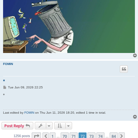
FOMIN
*
P
Tue Jun 09, 2026 22:25
o
s
*
t
Last edited by
FOMIN
on Thu Jun 11, 2026 18:20, edited 1 time in total.
Post Reply
Page
72
of
84
1
70
71
72
73
74
84
Previous
Next
1256 posts
…
…