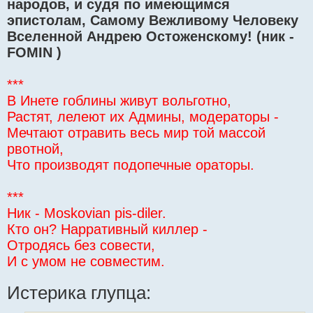
народов, и судя по имеющимся
эпистолам, Самому Вежливому Человеку
Вселенной Андрею Остоженскому! (ник -
FOMIN )
***
В Инете гоблины живут вольготно,
Растят, лелеют их Админы, модераторы -
Мечтают отравить весь мир той массой
рвотной,
Что производят подопечные ораторы.
***
Ник - Moskovian pis-diler.
Кто он? Нарративный киллер -
Отродясь без совести,
И с умом не совместим.
Истерика глупца: