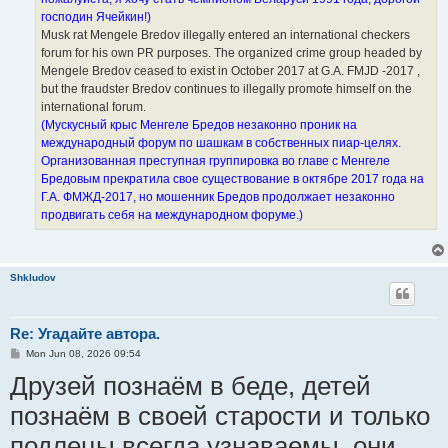
господин Ячейкин!)
Musk rat Mengele Bredov illegally entered an international checkers
forum for his own PR purposes. The organized crime group headed by
Mengele Bredov ceased to exist in October 2017 at G.A. FMJD -2017 ,
but the fraudster Bredov continues to illegally promote himself on the
international forum.
(Мускусный крыс Менгеле Бредов незаконно проник на
международный форум по шашкам в собственных пиар-целях.
Организованная преступная группировка во главе с Менгеле
Бредовым прекратила свое существование в октябре 2017 года на
Г.А. ФМЖД-2017, но мошенник Бредов продолжает незаконно
продвигать себя на международном форуме.)
Shkludov
Re: Угадайте автора.
P
Mon Jun 08, 2026 09:54
o
Друзей познаём в беде, детей
s
t
познаём в своей старости и только
подлецы всегда узнаваемы, они