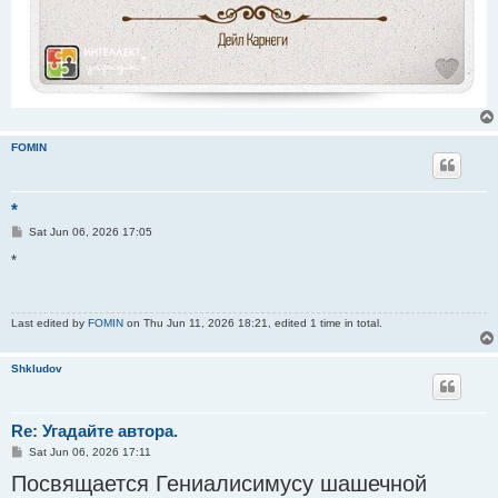
FOMIN
*
P
Sat Jun 06, 2026 17:05
o
s
*
t
Last edited by
FOMIN
on Thu Jun 11, 2026 18:21, edited 1 time in total.
Shkludov
Re: Угадайте автора.
P
Sat Jun 06, 2026 17:11
o
Посвящается Гениалисимусу шашечной
s
t