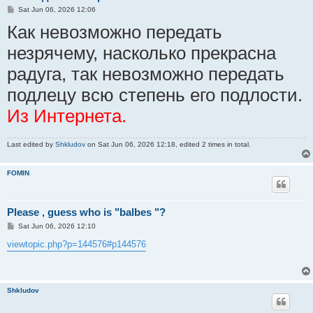
P
Sat Jun 06, 2026 12:06
o
Как невозможно передать
s
t
незрячему, насколько прекрасна
радуга, так невозможно передать
подлецу всю степень его подлости.
Из Интернета.
Last edited by
Shkludov
on Sat Jun 06, 2026 12:18, edited 2 times in total.
FOMIN
Please , guess who is "balbes "?
P
Sat Jun 06, 2026 12:10
o
s
viewtopic.php?p=144576#p144576
t
Shkludov