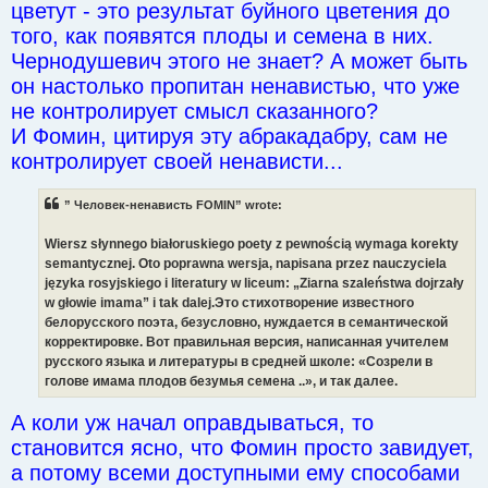
цветут - это результат буйного цветения до
того, как появятся плоды и семена в них.
Чернодушевич этого не знает? А может быть
он настолько пропитан ненавистью, что уже
не контролирует смысл сказанного?
И Фомин, цитируя эту абракадабру, сам не
контролирует своей ненависти...
” Человек-ненависть FOMIN” wrote:
Wiersz słynnego białoruskiego poety z pewnością wymaga korekty
semantycznej. Oto poprawna wersja, napisana przez nauczyciela
języka rosyjskiego i literatury w liceum: „Ziarna szaleństwa dojrzały
w głowie imama” i tak dalej.Это стихотворение известного
белорусского поэта, безусловно, нуждается в семантической
корректировке. Вот правильная версия, написанная учителем
русского языка и литературы в средней школе: «Созрели в
голове имама плодов безумья семена ..», и так далее.
А коли уж начал оправдываться, то
становится ясно, что Фомин просто завидует,
а потому всеми доступными ему способами