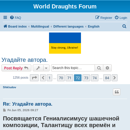
World Draughts Forum
FAQ
Register
Login
S
Board index
Multilingual
Different languages
English
e
a
r
c
Угадайте автора.
h
Search
Advanced s
Post Reply
Page
72
of
84
1
70
71
72
73
74
84
Previous
Next
1256 posts
…
…
Shkludov
Re: Угадайте автора.
P
Fri Jun 05, 2026 09:27
o
Посвящается Гениалисимусу шашечной
s
t
композиции, Талантищу всех времён и