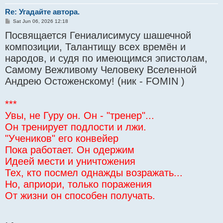
Re: Угадайте автора.
P
Sat Jun 06, 2026 12:18
o
Посвящается Гениалисимусу шашечной
s
t
композиции, Талантищу всех времён и
народов, и судя по имеющимся эпистолам,
Самому Вежливому Человеку Вселенной
Андрею Остоженскому! (ник - FOMIN )
***
Увы, не Гуру он. Он - "тренер"...
Он тренирует подлости и лжи.
"Учеников" его конвейер
Пока работает. Он одержим
Идеей мести и уничтожения
Тех, кто посмел однажды возражать...
Но, априори, только поражения
От жизни он способен получать.