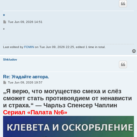
*
P
Tue Jun 09, 2026 14:51
o
s
*
t
Last edited by
FOMIN
on Tue Jun 09, 2026 22:25, edited 1 time in total.
Shkludov
Re: Угадайте автора.
P
Tue Jun 09, 2026 19:57
o
„Я верю, что могущество смеха и слёз
s
t
сможет стать противоядием от ненависти
и страха.“ — Чарльз Спенсер Чаплин
Сериал «Палата №6»