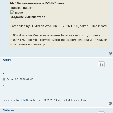
” Человек-ненависть FOMIN” wrote:
Таракан пишет :
Угадайте имя писателя .
Last edited by FOMIN on Wed Jun 03, 2026 11:00, edited 1 time in total.
В 00-54 мин по Минскому времени Таракан заполз под плинтус .
В 00-54 мин по Минскому времени Тараканом овладел метаболизм
и он заполз под плинтус .
FOMIN
*
P
Fri Jun 05, 2026 09:40
o
s
*
t
Last edited by
FOMIN
on Tue Jun 09, 2026 14:48, edited 1 time in total.
Shkludov