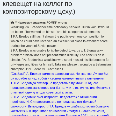
клевещет на коллег по
композиторскому цеху.)
” Человек-ненависть FOMIN” wrote:
Weakling P.A. Bredov became noticeably nervous. But in vain. It would
be better if he worked on himself and his categorical statements.
1.P.A. Bredov still hasn’t shown the public even one composition for
which he could have received an excellent or close to excellent score
during the years of Soviet power.
2.P.A. Bredov was unable to fix the defect towards to I. Signaevsky
problem : this fix does not present much difficulty. The conclusion is
simple: P.A. Bredov is a weakling who spent most of his life begging for
privileges and titles for himself. Take me please ,I wona be a Belarusian
champion-1991 ,dear Mr . Yacheikin !
(Слабак П.А. Бредов заметно занервничал. Но тщетно. Лучше бы
он поработал над собой и своими категоричными заявлениями.
1. П.А. Бредов до сих пор не представил публике ни одного
произведения, за которое мог бы получить отличную или близкую к
отличной оценку в годы советской власти.
2. П.А. Бредов не смог исправить недостаток в отношении
проблемы И. Сигнаевского: это не представляет большой
сложности. Вывод прост: П.А. Бредов — слабак, который большую
часть жизни выпрашивал привилегии и титулы. Заберите меня,
пожалуйста, я хочу стать чемпионом Беларуси 1991 года, дорогой