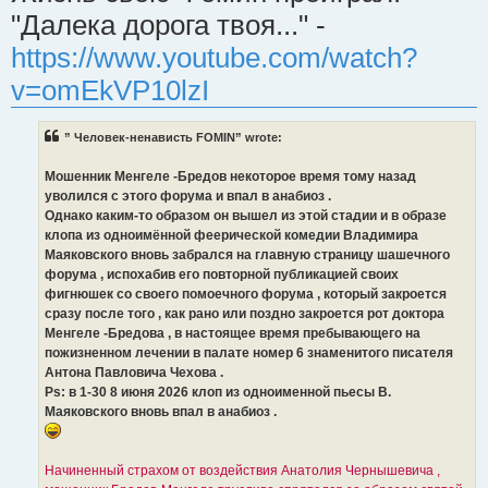
"Далека дорога твоя..." -
https://www.youtube.com/watch?
v=omEkVP10lzI
” Человек-ненависть FOMIN” wrote:
Мошенник Менгеле -Бредов некоторое время тому назад
уволился с этого форума и впал в анабиоз .
Однако каким-то образом он вышел из этой стадии и в образе
клопа из одноимённой феерической комедии Владимира
Маяковского вновь забрался на главную страницу шашечного
форума , испохабив его повторной публикацией своих
фигнюшек со своего помоечного форума , который закроется
сразу после того , как рано или поздно закроется рот доктора
Менгеле -Бредова , в настоящее время пребывающего на
пожизненном лечении в палате номер 6 знаменитого писателя
Антона Павловича Чехова .
Ps: в 1-30 8 июня 2026 клоп из одноименной пьесы В.
Маяковского вновь впал в анабиоз .
Начиненный страхом от воздействия Анатолия Чернышевича ,