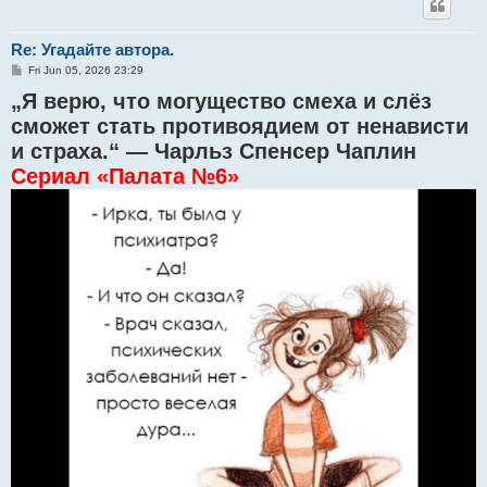
Re: Угадайте автора.
P
Fri Jun 05, 2026 23:29
o
„Я верю, что могущество смеха и слёз
s
t
сможет стать противоядием от ненависти
и страха.“ — Чарльз Спенсер Чаплин
Сериал «Палата №6»