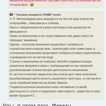
мошенник Бредов-Менгеле трусливо спрятался за образом святой
тётушки Дуси .
” Человек-ненависть FOMIN” wrote:
А. П. Мехов каждый день выводится на чистую воду в качестве
попрошайки , самозванца и слабака ..
Никто с мошенником ни в какие разговоры или дискуссии не
ввязывается .
Также на мошенника и его существование уже давно никто не
обращает внимание .
Однако , поскольку мошенник продолжает заниматься
поагиаторством и воровством , приписывая себе чужие идеи ,в
отношении мошенника продолжает избираться мера пересечения
и выведение его на чистую воду ..
Стукачу и мошеннику не помогают жалобы в администрации
шашечных форумов в связи с публикациями на них сведений ,
разоблачающих плагиаторскую деятельность мошенника .
В, частности многие свидетели уже успели дать свои показания ,
разоблачающие деятельность шашечного гангстера , в том числе и
ныне покойный композитор Борис Иванов .
Гладкозатылочный мошенник очень напоминает в своей
деятельности тупого и недалекого авантюриста , каким был в своё
время Хрущев Н.С. .
Увы, в этом весь Фомин...