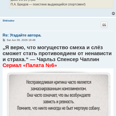
П.А. Бредов — поистине выдающийся спортсмен!)
Shkludov
Re: Угадайте автора.
P
Sat Jun 06, 2026 16:48
o
„Я верю, что могущество смеха и слёз
s
t
сможет стать противоядием от ненависти
и страха.“ — Чарльз Спенсер Чаплин
Сериал «Палата №6»