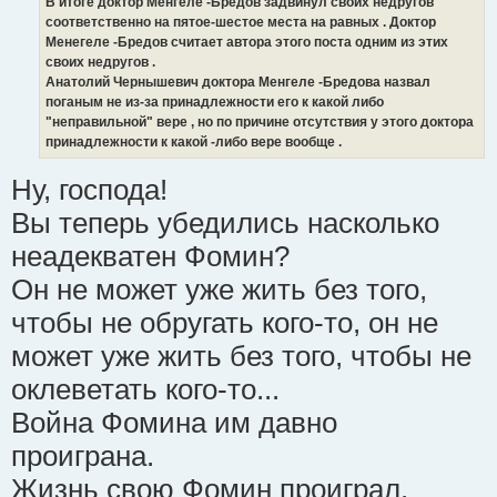
В итоге доктор Менгеле -Бредов задвинул своих недругов
соответственно на пятое-шестое места на равных . Доктор
Менегеле -Бредов считает автора этого поста одним из этих
своих недругов .
Анатолий Чернышевич доктора Менгеле -Бредова назвал
поганым не из-за принадлежности его к какой либо
"неправильной" вере , но по причине отсутствия у этого доктора
принадлежности к какой -либо вере вообще .
Ну, господа!
Вы теперь убедились насколько
неадекватен Фомин?
Он не может уже жить без того,
чтобы не обругать кого-то, он не
может уже жить без того, чтобы не
оклеветать кого-то...
Война Фомина им давно
проиграна.
Жизнь свою Фомин проиграл.