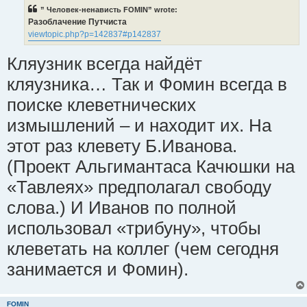
” Человек-ненависть FOMIN” wrote:
Разоблачение Путчиста
viewtopic.php?p=142837#p142837
Кляузник всегда найдёт
кляузника… Так и Фомин всегда в
поиске клеветнических
измышлений – и находит их. На
этот раз клевету Б.Иванова.
(Проект Альгимантаса Качюшки на
«Тавлеях» предполагал свободу
слова.) И Иванов по полной
использовал «трибуну», чтобы
клеветать на коллег (чем сегодня
занимается и Фомин).
FOMIN