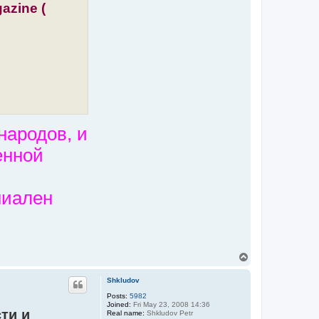
azine (
S
h
k
l
u
d
o
v
народов, и
енной
ниален
T
o
p
Shkludov
Posts:
5982
Joined:
Fri May 23, 2008 14:36
ти и
Real name:
Shkludov Petr