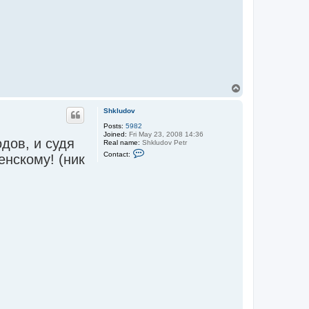
T
o
p
Shkludov
Posts:
5982
Joined:
Fri May 23, 2008 14:36
дов, и судя
Real name:
Shkludov Petr
C
Contact:
нскому! (ник
o
n
t
a
c
t
S
h
k
l
u
d
o
v