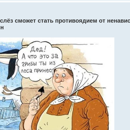
 слёз сможет стать противоядием от ненавис
ин