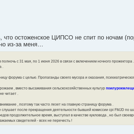
ь, что остоженское ЦИПСО не спит по ночам (по
нно из-за меня…
полночь с 31 мая, по 1 июня 2026 в связи с включением ночного прожектора 
 .
ницу форума с целью. Пропаганды своего мусора и оказания, психиатрическо
урожаем , вместо высаживания сельскохозяйственных культур
поилурокмлеще
не читает .
нимание , поэтому так часто лезет на главную страницу форума .
о не слушает после прекращения деятельности бывшей комиссии cpi FMJD по 
редов продолжительное время, выступал в качестве кукловода , но был свое
ажаемых свидетелей - всех не перечесть !