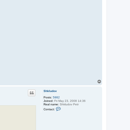
T
o
p
Shkludov
Posts:
5982
Joined:
Fri May 23, 2008 14:36
Real name:
Shkludov Petr
C
Contact:
o
n
t
a
c
t