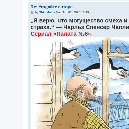
Re: Угадайте автора.
P
by
Shkludov
»
Mon Jun 01, 2026 18:49
o
„Я верю, что могущество смеха и
s
t
страха.“ — Чарльз Спенсер Чапл
Сериал «Палата №6»