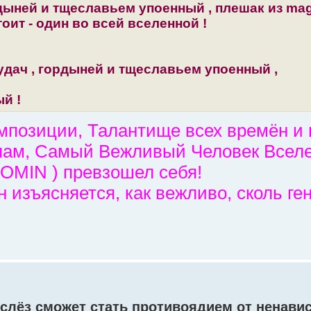
дыней и тщеславьем упоенный , плешак из mag
стоит - один во всей вселенной !
удач , гордыней и тщеславьем упоенный ,
й !
позиции, Талантище всех времён и 
лам, Самый Вежливый Человек Всел
FOMIN ) превзошел себя!
н изъясняется, как вежливо, сколь ге
 слёз сможет стать противоядием от ненавис