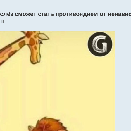
 слёз сможет стать противоядием от ненавис
ин