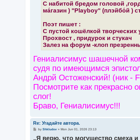
С набитой бредом головой ,гор
ма́газин ) "Playboy" (плэйбо́й ) 
Поэт пишет :
С пустой кошёлкой творческих 
Прохвост , придурок и стукач
Залез на форум -клоп презренны
Гениалисимус шашечной ком
судя по имеющимся эписто
Андрй Остоженский! (ник - 
Посмотрите как прекрасно о
слог!
Браво, Гениалисимус!!!
Re: Угадайте автора.
P
by
Shkludov
»
Mon Jun 01, 2026 23:13
o
„Я верю, что могущество смеха и
s