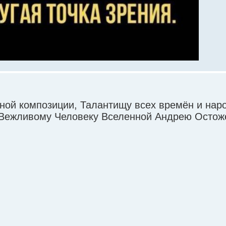
ой композиции, Талантищу всех времён и наро
Вежливому Человеку Вселенной Андрею Остоже