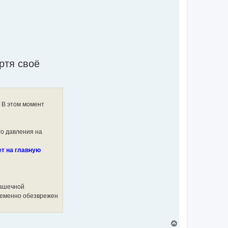
ртя своё
. В этом момент
го давления на
т на главную
шашечной
временно обезврежен
T