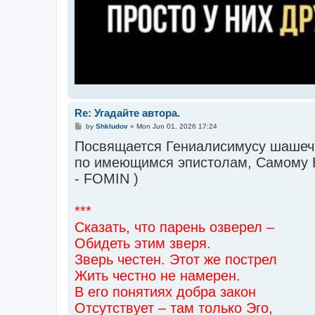
Re: Угадайте автора.
P
by
Shkludov
»
Mon Jun 01, 2026 17:24
o
Посвящается Гениалисимусу шашечн
s
t
по имеющимся эпистолам, Самому 
- FOMIN )
***
Сказать, что парень озверел –
Обидеть этим зверя.
Зверь честен. Этот же пострел
Жить честно не намерен.
В его понятиях добра закон
Отсутствует – там только Эго,