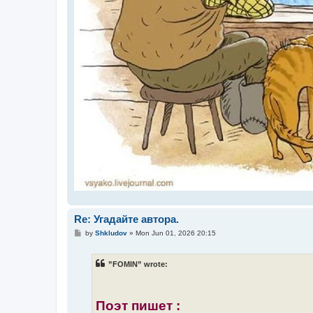
Re: Угадайте автора.
P
by
Shkludov
»
Mon Jun 01, 2026 20:15
o
s
t
”FOMIN” wrote:
Поэт пишет :