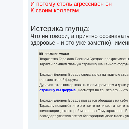
И потому столь агрессивен он
К своим коллегам.
Истерика глупца:
Что ни говори, а приятно осознават
здоровье - и это уже заметно), име
”FOMIN” wrote:
Творчество Таракана Елегнем Бредова прекратилось в 
Таракан покинул главную страницу шашечного форума
Таракан Елегнем Бредов снова залез на главную стра
пользователей форума .
Дурачок готов пожертвовать своим временем и даже 
страницу вы форума
, несмотря на то , что его никто 
Таракан Елегнем Бредов пытается обращать на себя в
Таракану невдомёк , что его никто не читает и никт
композиции , в кооторой мошенник Тьмутараканов - Б
благодаря участию в этом благородном деле массы ув