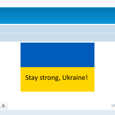
earch
Advanced search
12