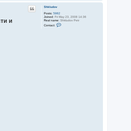
o
p
Shkludov
Posts:
5982
Joined:
Fri May 23, 2008 14:36
ти и
Real name:
Shkludov Petr
C
Contact:
o
n
t
a
c
t
S
h
k
l
u
d
o
v