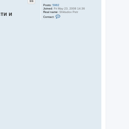
Posts:
5982
Joined:
Fri May 23, 2008 14:36
Real name:
Shkludov Petr
ти и
C
Contact:
o
n
t
a
c
t
S
h
k
l
u
d
o
v