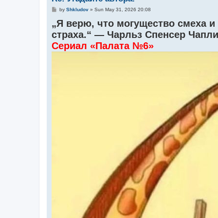
P
by
Shkludov
»
Sun May 31, 2026 20:08
o
„Я верю, что могущество смеха и
s
t
страха.“ — Чарльз Спенсер Чапл
Сериал «Палата №6»