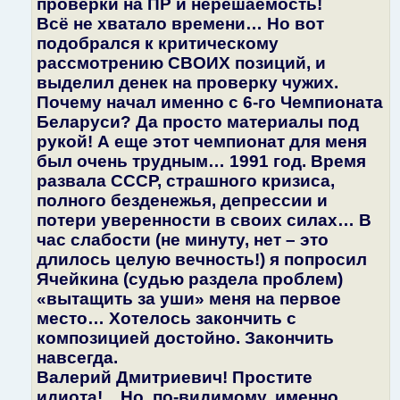
проверки на ПР и нерешаемость!
Всё не хватало времени… Но вот
подобрался к критическому
рассмотрению СВОИХ позиций, и
выделил денек на проверку чужих.
Почему начал именно с 6-го Чемпионата
Беларуси? Да просто материалы под
рукой! А еще этот чемпионат для меня
был очень трудным… 1991 год. Время
развала СССР, страшного кризиса,
полного безденежья, депрессии и
потери уверенности в своих силах… В
час слабости (не минуту, нет – это
длилось целую вечность!) я попросил
Ячейкина (судью раздела проблем)
«вытащить за уши» меня на первое
место… Хотелось закончить с
композицией достойно. Закончить
навсегда.
Валерий Дмитриевич! Простите
идиота!... Но, по-видимому, именно