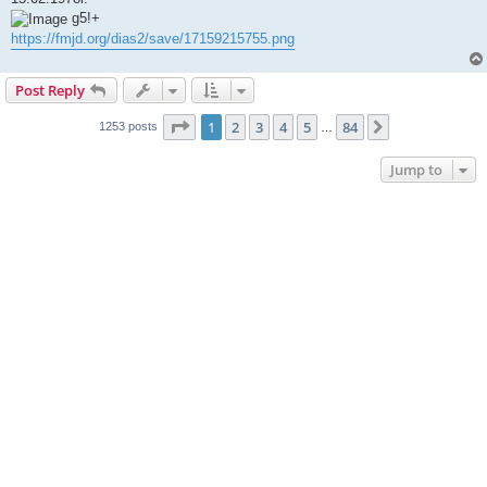
g5!+
https://fmjd.org/dias2/save/17159215755.png
Post Reply
Page
1
of
84
1
2
3
4
5
84
Next
1253 posts
…
Jump to