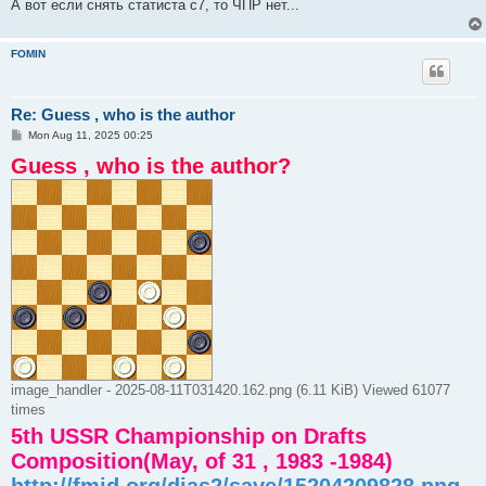
А вот если снять статиста с7, то ЧПР нет...
FOMIN
Re: Guess , who is the author
P
Mon Aug 11, 2025 00:25
o
Guess , who is the author?
s
t
image_handler - 2025-08-11T031420.162.png (6.11 KiB) Viewed 61077
times
5th USSR Championship on Drafts
Composition(May, of 31 , 1983 -1984)