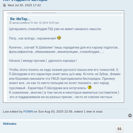
P
Wed Jul 30, 2025 17:42
o
s
t
Last edited by
FOMIN
on Sun Aug 03, 2025 22:56, edited 1 time in total.
Shkludov