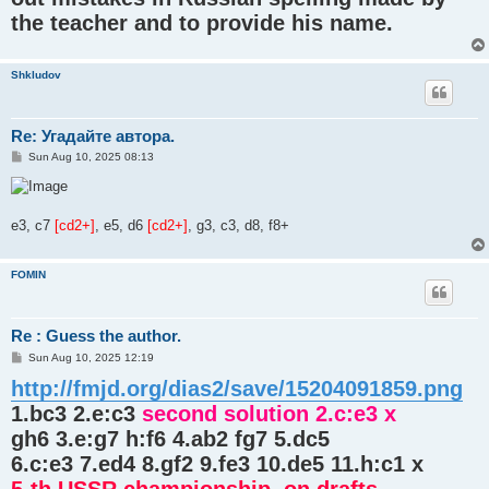
the teacher and to provide his name.
Shkludov
Re: Угадайте автора.
P
Sun Aug 10, 2025 08:13
o
s
t
e3, c7
[cd2+]
, e5, d6
[cd2+]
, g3, c3, d8, f8+
FOMIN
Re : Guess the author.
P
Sun Aug 10, 2025 12:19
o
http://fmjd.org/dias2/save/15204091859.png
s
t
1.bc3 2.e:c3
second solution 2.c:e3 x
gh6 3.e:g7 h:f6 4.ab2 fg7 5.dc5
6.c:e3 7.ed4 8.gf2 9.fe3 10.de5 11.h:c1 x
5-th USSR championship. on drafts