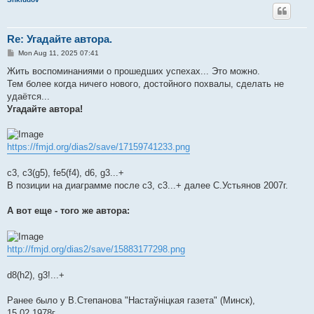
Re: Угадайте автора.
P
Mon Aug 11, 2025 07:41
o
s
Жить воспоминаниями о прошедших успехах... Это можно.
t
Тем более когда ничего нового, достойного похвалы, сделать не
удаётся...
Угадайте автора!
https://fmjd.org/dias2/save/17159741233.png
c3, c3(g5), fe5(f4), d6, g3...+
В позиции на диаграмме после с3, с3...+ далее С.Устьянов 2007г.
А вот еще - того же автора:
http://fmjd.org/dias2/save/15883177298.png
d8(h2), g3!...+
Ранее было у В.Степанова "Настаўнiцкая газета" (Минск),
15.02.1978г.