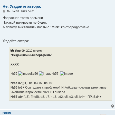
Re: Угадайте автора.
P
Thu Jul 31, 2025 04:01
o
s
Напрасная трата времени.
t
Никакой пикировки не будет.
А потому выставлять посты с "МиФ" контрпродуктивно.
Угадайте автора:
Янв 09, 2010 wrote:
"Редакционный портфель"
ХХХХ
№55
№56
№57
№55
d2(g1), b6, e3, c7, b4, f4+
№56
fe3+ Совпадает с проблемой И.Кобцева - смотри замечание
Ячейкина к проблеме №21 В.Гончара.
№57
ab4(e3), f4(g5), d8, e7, hg3, cd2, c5, e3, c5, b4+ ЧПР: 5.d4+
FOMIN