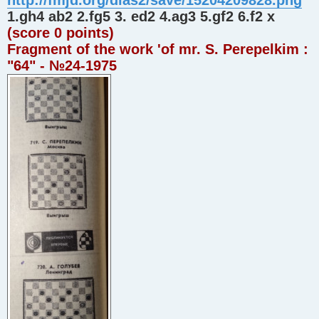
http://fmjd.org/dias2/save/15204209828.png
1.gh4 ab2 2.fg5 3. ed2 4.ag3 5.gf2 6.f2 x
(score 0 points)
Fragment of the work 'of mr. S. Perepelkim :
"64" - №24-1975