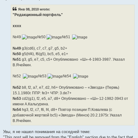
Янв 08, 2010 wrote:
"Редакционный портфель"
хххх
№49
№50
№51
№49
g3(cd6), c7, c7, g7, g5, b2+
№50
g5(hf4), f6(g5), bc5, e5, e1+
№51
g3, g5, e7, c5, c5+ Опубликовано «Ш»-4-1983-3987. Указал
В.Ячейкин.
№52
№53
№54
№52
b8, f2, a7, e7, d2, h6+ Опубликовано – «Звезда» (Пермь)
15.1.1980г. ППР: fe3+ ЧПР: 3.de7+
№53
cd2(g1), f2, e5, a7, d8+ Опубликовано – «Ш»-12-1982-3943 от
имени А.Кальгурина.
№54
hg3, f2, c7, f6, f4, d8+ Повтор позиции П.Ковалева (с
добавочной жертвой bc5) «Звязда» (Минск) 20.2.1975г. Указал
В.Ячейкин.
Увы, я не нашел понимания на соседней теме:
"This post will be removed from the "English" section due to the fact that