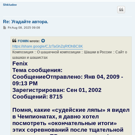
Shkludov
Re: Угадайте автора.
P
Fri Aug 08, 2025 09:08
o
s
t
FOMIN
wrote:
https://share.google/CJzTaGhZqRfOhBC8K
Композиция :: О шашечной композиции :: Шашки в России :: Сайт о
шашках и шашистах
Fenix
Тема сообщения:
СообщениеОтправлено: Янв 04, 2009 -
09:13 PM
Зарегистрирован: Сен 01, 2002
Сообщений: 8715
Помня, какие «судейские ляпы» я видел
в Чемпионатах, я давно хотел
посмотреть «окончательные итоги»
этих соревнований после тщательной