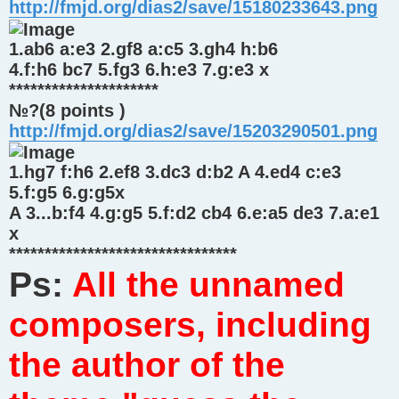
http://fmjd.org/dias2/save/15180233643.png
1.ab6 a:e3 2.gf8 a:c5 3.gh4 h:b6
4.f:h6 bc7 5.fg3 6.h:e3 7.g:e3 x
*********************
№?(8 points )
http://fmjd.org/dias2/save/15203290501.png
1.hg7 f:h6 2.ef8 3.dc3 d:b2 A 4.ed4 c:e3
5.f:g5 6.g:g5x
A 3...b:f4 4.g:g5 5.f:d2 cb4 6.e:a5 de3 7.a:e1
x
********************************
Ps:
All the unnamed
composers, including
the author of the