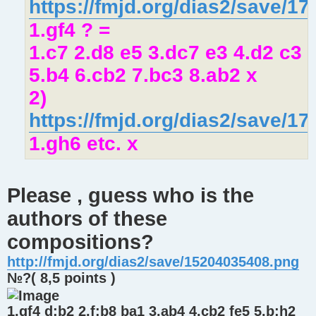
https://fmjd.org/dias2/save/1
1.gf4 ? =
1.c7 2.d8 e5 3.dc7 e3 4.d2 c3
5.b4 6.cb2 7.bc3 8.ab2 x
2)
https://fmjd.org/dias2/save/1
1.gh6 etc. x
Please , guess who is the
authors of these
compositions?
http://fmjd.org/dias2/save/15204035408.png
№?( 8,5 points )
1.gf4 d:b2 2.f:b8 ba1 3.ab4 4.cb2 fe5 5.b:h2