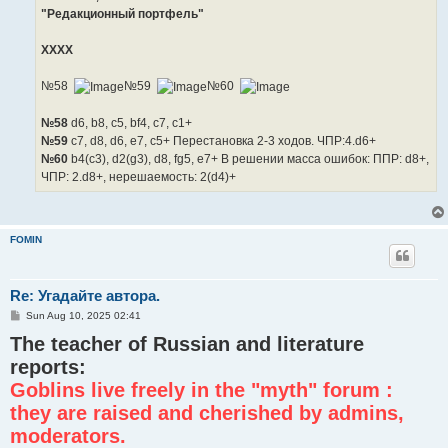
"Редакционный портфель"
ХХХХ
№58
№59
№60
№58
d6, b8, c5, bf4, c7, c1+
№59
c7, d8, d6, e7, c5+ Перестановка 2-3 ходов. ЧПР:4.d6+
№60
b4(c3), d2(g3), d8, fg5, e7+ В решении масса ошибок: ППР: d8+,
ЧПР: 2.d8+, нерешаемость: 2(d4)+
FOMIN
Re: Угадайте автора.
P
Sun Aug 10, 2025 02:41
o
The teacher of Russian and literature
s
t
reports:
Goblins live freely in the "myth" forum :
they are raised and cherished by admins,
moderators.