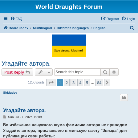
World Draughts Forum
FAQ
Register
Login
S
Board index
Multilingual
Different languages
English
e
a
r
c
Угадайте автора.
h
Search
Advanced s
Post Reply
Page
1
of
84
1
2
3
4
5
84
Next
1253 posts
…
Shkludov
Угадайте автора.
P
Sun Jul 27, 2025 19:09
o
s
Во избежание ненужного шума фамилию автора не приводим.
t
Угадайте автора, приславшего в минскую газету "Звязда" для
публикации свои работы: