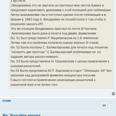
1.fg5 h6:f4.
).Виндермана это не смутило,он протянул мне листок бумаги и
предложил нарисовать диаграмму с этой позицией для публикации.
Автор аранжировки так и поступил,однако после публикации в ж.
Шашки в, 1982 году А. Виндерман не позаботился о том,чтобы в
решениях указать ИП.
Эту же позицию Виндерману прислал по почте В.Чунчаев
.Аранжировка была дана в печати под двумя, фамилиями.
No. 51 Был представлен Р. Мацкявичусом на 1-й чемпионат
Литвы.там эта проблема получила оценку хорошо (5 очков) .
No. 52 Была послана С. Балжаларскому для печати под лозунгом
"запереть две простые ".С.Балжаларский опубликовал ее ,но
задание автора указал неверно.
No. 53 Была представлена Н. Грушевскому с целью привлечения к
шашкам решателей.
No.54 Была предложена Ю.П. Барскому в отдел " Операция -64" без
указания над диаграммой фамилии инициатора посылки.
Смысл состоял в привлечении начинающих решателей к
шашечной игре и не более того.
FOMIN
Re: Угадайте автора.