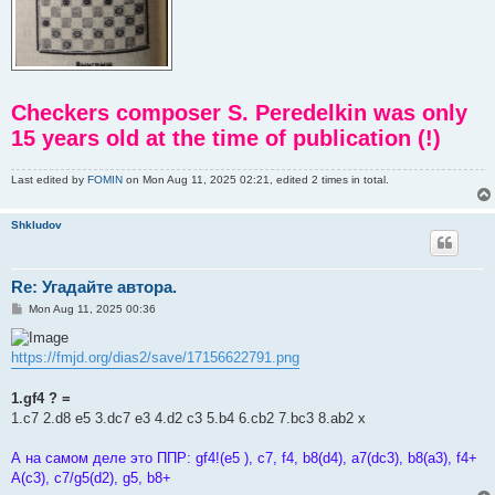
Checkers composer S. Peredelkin was only
15 years old at the time of publication (!)
Last edited by
FOMIN
on Mon Aug 11, 2025 02:21, edited 2 times in total.
Shkludov
Re: Угадайте автора.
P
Mon Aug 11, 2025 00:36
o
s
t
https://fmjd.org/dias2/save/17156622791.png
1.gf4 ? =
1.c7 2.d8 e5 3.dc7 e3 4.d2 c3 5.b4 6.cb2 7.bc3 8.ab2 x
А на самом деле это ППР: gf4!(e5 ), c7, f4, b8(d4), a7(dc3), b8(a3), f4+
A(c3), c7/g5(d2), g5, b8+