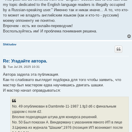
my topic dedicated to the English language readers is illegally occupied
by a Russian-speaking user." Именно так и никак иначе... А то, что кто-
то может не владеть английским языком (как и кто-то - русским)
моему оппоненту не понятно.
Впрочем - есть же онлайн-переводчик!
Воспользуйтесь им! И проблема понимания решена.
Shkludov
Re: Угадайте автора.
P
Tue Jul 29, 2025 10:31
o
s
Автора задела эта публикация.
t
Как-то слабовато выглядит подборка для того чтобы заявить, что
мастер был мастером едва научившись двигать шашки.
И мастер начал оправдываться:
No. 49 опубликован в Dambrete-11-1987 1.fg3 d6 с финальным
ударом с поля d2.
Вполне подходящая штука для конкурса решений.
No. 50 Был показан А. Виндерману с указанием явного ИП в лице
З.Цирика из журнала "Шашки",1976 (позиция ИП возникает после