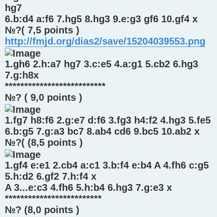
hg7
6.b:d4 a:f6 7.hg5 8.hg3 9.e:g3 gf6 10.gf4 x
№?( 7,5 points )
http://fmjd.org/dias2/save/15204039553.png
1.gh6 2.h:a7 hg7 3.c:e5 4.a:g1 5.cb2 6.hg3
7.g:h8x
**************************
№? ( 9,0 points )
1.fg7 h8:f6 2.g:e7 d:f6 3.fg3 h4:f2 4.hg3 5.fe5
6.b:g5 7.g:a3 bc7 8.ab4 cd6 9.bc5 10.ab2 x
№?( (8,5 points )
1.gf4 e:e1 2.cb4 a:c1 3.b:f4 e:b4 A 4.fh6 c:g5
5.h:d2 6.gf2 7.h:f4 x
A 3...e:c3 4.fh6 5.h:b4 6.hg3 7.g:e3 x
*************************
№? (8,0 points )