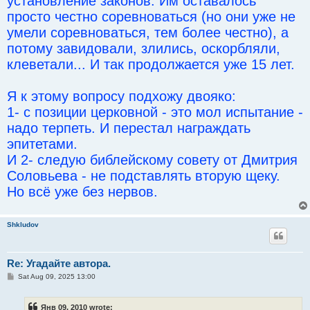
установление законов. Им оставалось
просто честно соревноваться (но они уже не
умели соревноваться, тем более честно), а
потому завидовали, злились, оскорбляли,
клеветали... И так продолжается уже 15 лет.
Я к этому вопросу подхожу двояко:
1- с позиции церковной - это мол испытание -
надо терпеть. И перестал награждать
эпитетами.
И 2- следую библейскому совету от Дмитрия
Соловьева - не подставлять вторую щеку.
Но всё уже без нервов.
Shkludov
Re: Угадайте автора.
P
Sat Aug 09, 2025 13:00
o
s
t
Янв 09, 2010 wrote: