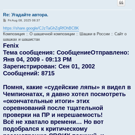
Re: Угадайте автора.
P
Fri Aug 08, 2025 08:37
o
s
https://share.google/CJzTaGhZqRfOhBC8K
t
Композиция :: О шашечной композиции :: Шашки в России :: Сайт о
шашках и шашистах
Fenix
Тема сообщения: СообщениеОтправлено:
Янв 04, 2009 - 09:13 PM
Зарегистрирован: Сен 01, 2002
Сообщений: 8715
Помня, какие «судейские ляпы» я видел в
Чемпионатах, я давно хотел посмотреть
«окончательные итоги» этих
соревнований после тщательной
проверки на ПР и нерешаемость!
Всё не хватало времени… Но вот
подобрался к критическому