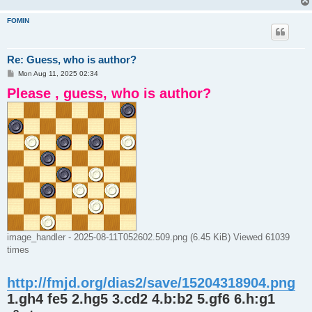
FOMIN
Re: Guess, who is author?
P
Mon Aug 11, 2025 02:34
o
Please , guess, who is author?
s
t
image_handler - 2025-08-11T052602.509.png (6.45 KiB) Viewed 61039
times
http://fmjd.org/dias2/save/15204318904.png
1.gh4 fe5 2.hg5 3.cd2 4.b:b2 5.gf6 6.h:g1