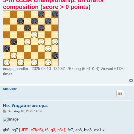
composition (score > 0 points)
image_handler - 2025-08-10T134031.767.png (6.61 KiB) Viewed 61120
times
Shkludov
Re: Угадайте автора.
P
Sun Aug 10, 2025 19:36
o
s
t
gh6, hg7
[ЧПР: e7!(d6), f6, g3, h6+]
, fe7, ab8, b:g3, e:a1 x