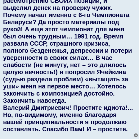
рассмотрению СВОИХ позиций, и
выделил денек на проверку чужих.
Почему начал именно с 6-го Чемпионата
Беларуси? Да просто материалы под
рукой! А еще этот чемпионат для меня
был очень трудным… 1991 год. Время
развала СССР, страшного кризиса,
полного безденежья, депрессии и потери
уверенности в своих силах… В час
слабости (не минуту, нет – это длилось
целую вечность!) я попросил Ячейкина
(судью раздела проблем) «вытащить за
уши» меня на первое место… Хотелось
закончить с композицией достойно.
Закончить навсегда.
Валерий Дмитриевич! Простите идиота!...
Но, по-видимому, именно благодаря
вашей принципиальности я продолжаю
составлять. Спасибо Вам! И – простите.