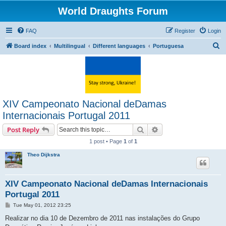
World Draughts Forum
FAQ
Register
Login
S
Board index
Multilingual
Different languages
Portuguesa
e
a
r
c
XIV Campeonato Nacional deDamas
h
Internacionais Portugal 2011
Search
Advanced search
Post Reply
1 post • Page
1
of
1
Theo Dijkstra
XIV Campeonato Nacional deDamas Internacionais
Portugal 2011
P
Tue May 01, 2012 23:25
o
s
Realizar no dia 10 de Dezembro de 2011 nas instalações do Grupo
t