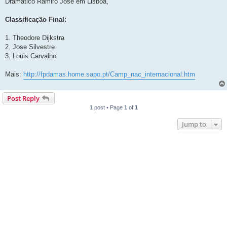
Dramático Ramiro José em Lisboa,
Classificação Final:
1. Theodore Dijkstra
2. Jose Silvestre
3. Louis Carvalho
Mais:
http://fpdamas.home.sapo.pt/Camp_nac_internacional.htm
Post Reply
1 post • Page
1
of
1
Jump to