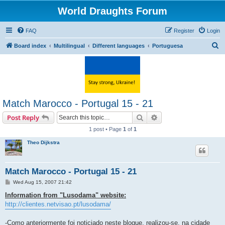
World Draughts Forum
FAQ
Register
Login
S
Board index
Multilingual
Different languages
Portuguesa
e
a
r
c
Match Marocco - Portugal 15 - 21
h
Search
Advanced search
Post Reply
1 post • Page
1
of
1
Theo Dijkstra
Match Marocco - Portugal 15 - 21
P
Wed Aug 15, 2007 21:42
o
s
Information from "Lusodama" website:
t
http://clientes.netvisao.pt/lusodama/
-Como anteriormente foi noticiado neste blogue, realizou-se, na cidade