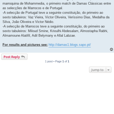
marroquina de Mohammedia, o primeiro match de Damas Clássicas entre
as selecções de Marrocos e de Portugal.
-A selecção de Portugal teve a seguinte constituição, do primeiro ao
sexto tabuleiros: Vaz Vieira, Victor Oliveira, Veríssimo Dias, Medalha da
Silva, João Oliveira e Victor Nédio.
-A selecção de Marrocos teve a seguinte constituição, do primeiro ao
sexto tabuleiros: Miloud Smine, Krioulhi Abdesalam, Almostapha Rabhi,
Almamoune Alatifil, Adil Belymany e Allal Labzae.
For results and pictures see:
http://damas1.blogs.sapo.pt/
Post Reply
1 post • Page
1
of
1
Jump to