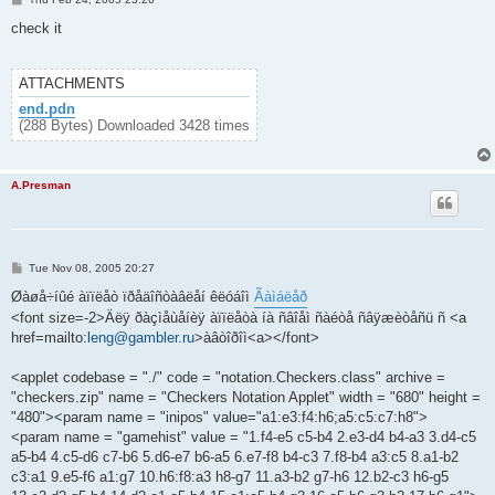
o
s
check it
t
ATTACHMENTS
end.pdn
(288 Bytes) Downloaded 3428 times
A.Presman
P
Tue Nov 08, 2005 20:27
o
s
Øàøå÷íûé àïïëåò ïðåäîñòàâëåí êëóáîì
Ãàìáëåð
t
<font size=-2>Äëÿ ðàçìåùåíèÿ àïïëåòà íà ñâîåì ñàéòå ñâÿæèòåñü ñ <a
href=mailto:
leng@gambler.ru
>àâòîðîì<a></font>
<applet codebase = "./" code = "notation.Checkers.class" archive =
"checkers.zip" name = "Checkers Notation Applet" width = "680" height =
"480"><param name = "inipos" value="a1:e3:f4:h6;a5:c5:c7:h8">
<param name = "gamehist" value = "1.f4-e5 c5-b4 2.e3-d4 b4-a3 3.d4-c5
a5-b4 4.c5-d6 c7-b6 5.d6-e7 b6-a5 6.e7-f8 b4-c3 7.f8-b4 a3:c5 8.a1-b2
c3:a1 9.e5-f6 a1:g7 10.h6:f8:a3 h8-g7 11.a3-b2 g7-h6 12.b2-c3 h6-g5