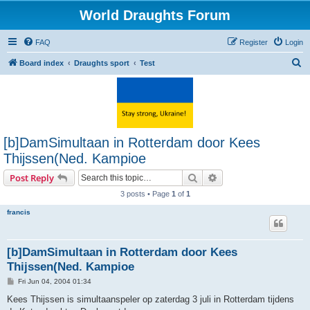
World Draughts Forum
FAQ
Register
Login
S
Board index
Draughts sport
Test
e
a
r
c
[b]DamSimultaan in Rotterdam door Kees
h
Thijssen(Ned. Kampioe
Search
Advanced search
Post Reply
3 posts • Page
1
of
1
francis
[b]DamSimultaan in Rotterdam door Kees
Thijssen(Ned. Kampioe
P
Fri Jun 04, 2004 01:34
o
s
Kees Thijssen is simultaanspeler op zaterdag 3 juli in Rotterdam tijdens
t