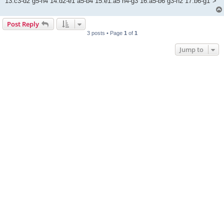
13.c3-d2 g5-h4 14.d2-e1 a5-b4 15.e1:a5 h4-g3 16.a5-b6 g3-h2 17.b6-g1">
Post Reply
3 posts • Page
1
of
1
Jump to