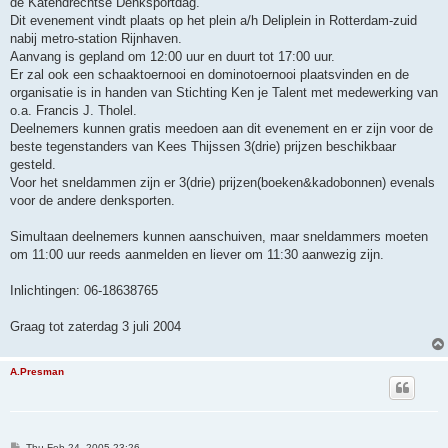
de Katendrechtse Denksportdag.
Dit evenement vindt plaats op het plein a/h Deliplein in Rotterdam-zuid
nabij metro-station Rijnhaven.
Aanvang is gepland om 12:00 uur en duurt tot 17:00 uur.
Er zal ook een schaaktoernooi en dominotoernooi plaatsvinden en de
organisatie is in handen van Stichting Ken je Talent met medewerking van
o.a. Francis J. Tholel.
Deelnemers kunnen gratis meedoen aan dit evenement en er zijn voor de
beste tegenstanders van Kees Thijssen 3(drie) prijzen beschikbaar
gesteld.
Voor het sneldammen zijn er 3(drie) prijzen(boeken&kadobonnen) evenals
voor de andere denksporten.
Simultaan deelnemers kunnen aanschuiven, maar sneldammers moeten
om 11:00 uur reeds aanmelden en liever om 11:30 aanwezig zijn.
Inlichtingen: 06-18638765
Graag tot zaterdag 3 juli 2004
A.Presman
P
Thu Feb 24, 2005 23:26