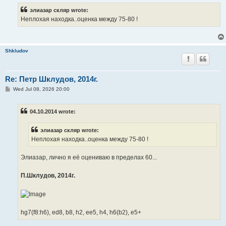
элиазар скляр wrote:
Неплохая находка..оценка между 75-80 !
Shkludov
Re: Петр Шклудов, 2014г.
P
Wed Jul 08, 2026 20:00
o
s
t
04.10.2014 wrote:
элиазар скляр wrote:
Неплохая находка..оценка между 75-80 !
Элиазар, лично я её оцениваю в пределах 60...
П.Шклудов, 2014г.
hg7(f8:h6), ed8, b8, h2, ee5, h4, h6(b2), e5+