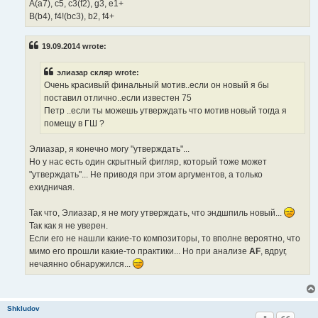
A(a7), c5, c3(f2), g3, e1+
B(b4), f4!(bc3), b2, f4+
19.09.2014 wrote:
элиазар скляр wrote:
Очень красивый финальный мотив..если он новый я бы
поставил отлично..если известен 75
Петр ..если ты можешь утверждать что мотив новый тогда я
помещу в ГШ ?
Элиазар, я конечно могу "утверждать"...
Но у нас есть один скрытный фигляр, который тоже может
"утверждать"... Не приводя при этом аргументов, а только
ехидничая.
Так что, Элиазар, я не могу утверждать, что эндшпиль новый...
Так как я не уверен.
Если его не нашли какие-то композиторы, то вполне вероятно, что
мимо его прошли какие-то практики... Но при анализе
AF
, вдруг,
нечаянно обнаружился...
Shkludov