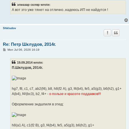
элиазар скляр wrote:
А вот это уже тянет на отлично..надеюсь ИП не найдутся !
Shkludov
Re: Петр Шклудов, 2014г.
P
Mon Jul 06, 2026 16:19
o
s
t
19.09.2014 wrote:
П.Шклудов, 2014г.
hg7, f8, c1, c7, ab2(f4), b8, h8(f2 А), g3, f4(b4), fe5, a5(g3), b6(h2), g1+
А(b4), f4!(bc3), b2, f4+ -
о пользе и красоте поддавков!!!
Оформление эндшпиля в этюд:
h8(a1 A), c1(f2 B), g3, f4(b4), fe5, a5(g3), b6(h2), g1+