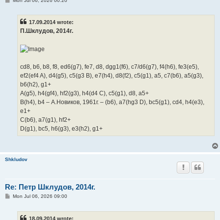
Mon Jul 06, 2026 00:20
o
s
t
17.09.2014 wrote:
П.Шклудов, 2014г.
cd8, b6, b8, f8, ed6(g7), fe7, d8, dgg1(f6), c7/d6(g7), f4(h6), fe3(e5),
ef2(ef4 A), d4(g5), c5(g3 B), e7(h4), d8(f2), c5(g1), a5, c7(b6), a5(g3),
b6(h2), g1+
A(g5), h4(gf4), hf2(g3), h4(d4 C), c5(g1), d8, a5+
B(h4), b4 – А.Новиков, 1961г. – (b6), a7(hg3 D), bc5(g1), cd4, h4(e3),
e1+
C(b6), a7(g1), hf2+
D(g1), bc5, h6(g3), e3(h2), g1+
Shkludov
Re: Петр Шклудов, 2014г.
P
Mon Jul 06, 2026 09:00
o
s
t
18.09.2014 wrote: