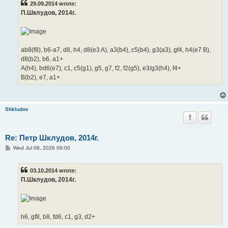
29.09.2014 wrote:
П.Шклудов, 2014г.
ab8(f8), b6-a7, d8, h4, d8(e3 A), a3(b4), c5(b4), g3(a3), gf4, h4(e7 B),
d8(b2), b6, a1+
A(h4), bd6(e7), c1, c5(g1), g5, g7, f2, f2(g5), e3/g3(h4), f4+
B(b2), e7, a1+
Shkludov
Re: Петр Шклудов, 2014г.
P
Wed Jul 08, 2026 09:00
o
s
t
03.10.2014 wrote:
П.Шклудов, 2014г.
h6, gf8, b8, fd6, c1, g3, d2+