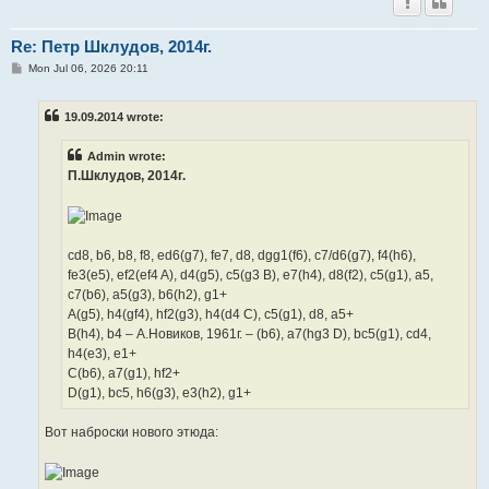
Re: Петр Шклудов, 2014г.
P
Mon Jul 06, 2026 20:11
o
s
t
19.09.2014 wrote:
Admin wrote:
П.Шклудов, 2014г.
cd8, b6, b8, f8, ed6(g7), fe7, d8, dgg1(f6), c7/d6(g7), f4(h6),
fe3(e5), ef2(ef4 A), d4(g5), c5(g3 B), e7(h4), d8(f2), c5(g1), a5,
c7(b6), a5(g3), b6(h2), g1+
A(g5), h4(gf4), hf2(g3), h4(d4 C), c5(g1), d8, a5+
B(h4), b4 – А.Новиков, 1961г. – (b6), a7(hg3 D), bc5(g1), cd4,
h4(e3), e1+
C(b6), a7(g1), hf2+
D(g1), bc5, h6(g3), e3(h2), g1+
Вот наброски нового этюда: