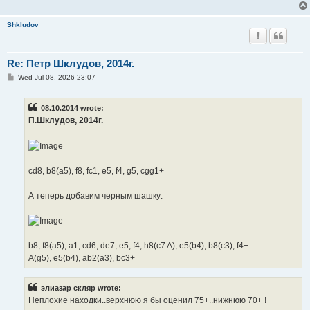
Shkludov
Re: Петр Шклудов, 2014г.
P
Wed Jul 08, 2026 23:07
o
s
t
08.10.2014 wrote:
П.Шклудов, 2014г.
cd8, b8(a5), f8, fc1, e5, f4, g5, cgg1+
А теперь добавим черным шашку:
b8, f8(a5), a1, cd6, de7, e5, f4, h8(c7 A), e5(b4), b8(c3), f4+
A(g5), e5(b4), ab2(a3), bc3+
элиазар скляр wrote:
Неплохие находки..верхнюю я бы оценил 75+..нижнюю 70+ !