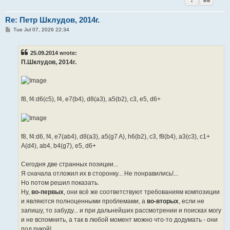
Re: Петр Шклудов, 2014г.
P
Tue Jul 07, 2026 22:34
o
s
t
25.09.2014 wrote:
П.Шклудов, 2014г.
f8, f4:d6(c5), f4, e7(b4), d8(a3), а5(b2), c3, e5, d6+
f8, f4:d6, f4, e7(ab4), d8(a3), a5(g7 A), h6(b2), c3, f8(b4), a3(c3), c1+
A(d4), ab4, b4(g7), e5, d6+
Сегодня две странных позиции...
Я сначала отложил их в сторонку... Не понравились!...
Но потом решил показать.
Ну,
во-первых
, они всё же соответствуют требованиям композиции
и являются полноценными проблемами, а
во-вторых
, если не
запишу, то забуду... и при дальнейших рассмотрении и поисках могу
и не вспомнить, а так в любой момент можно что-то додумать - они
под рукой!