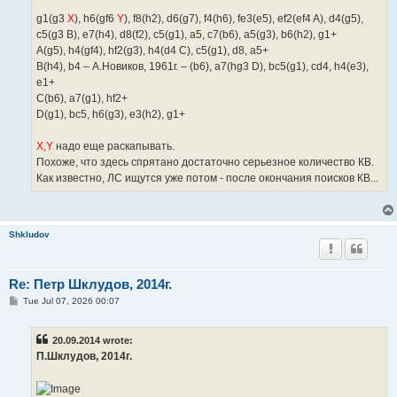
g1(g3
X
), h6(gf6
Y
), f8(h2), d6(g7), f4(h6), fe3(e5), ef2(ef4 A), d4(g5),
c5(g3 B), e7(h4), d8(f2), c5(g1), a5, c7(b6), a5(g3), b6(h2), g1+
A(g5), h4(gf4), hf2(g3), h4(d4 C), c5(g1), d8, a5+
B(h4), b4 – А.Новиков, 1961г. – (b6), a7(hg3 D), bc5(g1), cd4, h4(e3),
e1+
C(b6), a7(g1), hf2+
D(g1), bc5, h6(g3), e3(h2), g1+
X,Y
надо еще раскапывать.
Похоже, что здесь спрятано достаточно серьезное количество КВ.
Как известно, ЛС ищутся уже потом - после окончания поисков КВ...
Shkludov
Re: Петр Шклудов, 2014г.
P
Tue Jul 07, 2026 00:07
o
s
t
20.09.2014 wrote:
П.Шклудов, 2014г.