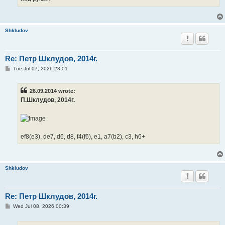
Shkludov
Re: Петр Шклудов, 2014г.
P
Tue Jul 07, 2026 23:01
o
s
t
26.09.2014 wrote:
П.Шклудов, 2014г.
ef8(e3), de7, d6, d8, f4(f6), e1, a7(b2), c3, h6+
Shkludov
Re: Петр Шклудов, 2014г.
P
Wed Jul 08, 2026 00:39
o
s
t