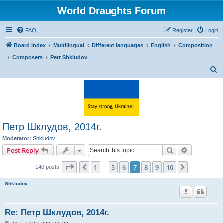
World Draughts Forum
FAQ
Register
Login
Board index
Multilingual
Different languages
English
Composition
Composers
Petr Shkludov
S
e
a
r
c
Петр Шклудов, 2014г.
h
Moderator:
Shkludov
Search
Advanced s
Post Reply
Page
7
of
10
1
5
6
7
8
9
10
Previous
Next
140 posts
…
Shkludov
Re: Петр Шклудов, 2014г.
P