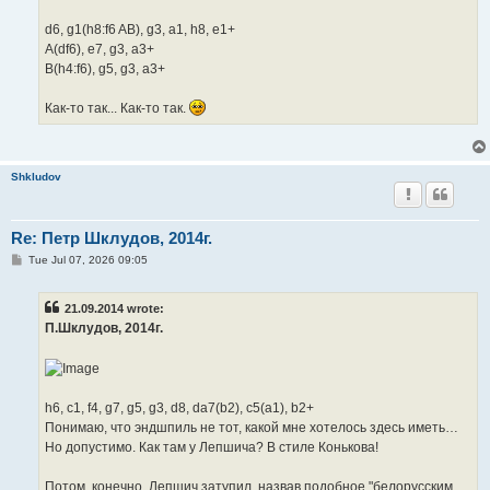
d6, g1(h8:f6 AB), g3, a1, h8, e1+
A(df6), e7, g3, a3+
B(h4:f6), g5, g3, a3+
Как-то так... Как-то так.
Shkludov
Re: Петр Шклудов, 2014г.
P
Tue Jul 07, 2026 09:05
o
s
t
21.09.2014 wrote:
П.Шклудов, 2014г.
h6, c1, f4, g7, g5, g3, d8, da7(b2), c5(a1), b2+
Понимаю, что эндшпиль не тот, какой мне хотелось здесь иметь…
Но допустимо. Как там у Лепшича? В стиле Конькова!
Потом, конечно, Лепшич затупил, назвав подобное "белорусским