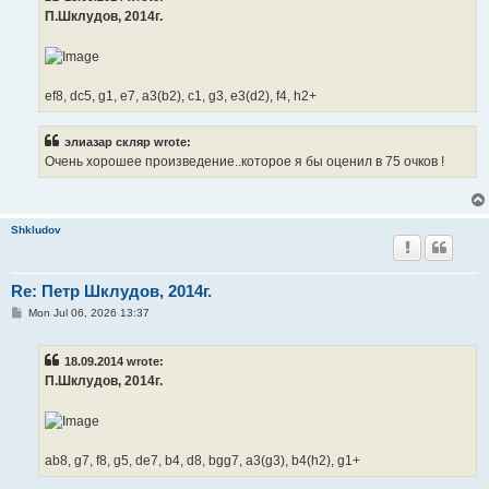
П.Шклудов, 2014г.
ef8, dc5, g1, e7, a3(b2), c1, g3, e3(d2), f4, h2+
элиазар скляр wrote:
Очень хорошее произведение..которое я бы оценил в 75 очков !
Shkludov
Re: Петр Шклудов, 2014г.
P
Mon Jul 06, 2026 13:37
o
s
t
18.09.2014 wrote:
П.Шклудов, 2014г.
ab8, g7, f8, g5, de7, b4, d8, bgg7, a3(g3), b4(h2), g1+