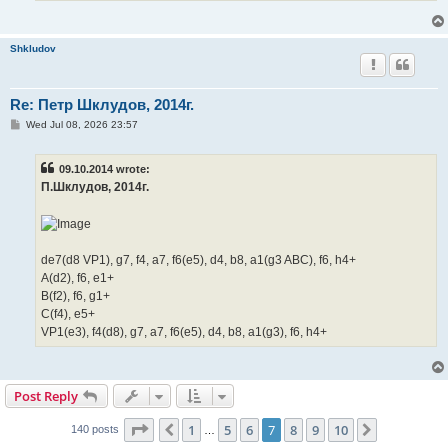
Shkludov
Re: Петр Шклудов, 2014г.
P
Wed Jul 08, 2026 23:57
o
s
t
09.10.2014 wrote:
П.Шклудов, 2014г.
de7(d8 VP1), g7, f4, a7, f6(e5), d4, b8, a1(g3 ABC), f6, h4+
A(d2), f6, e1+
B(f2), f6, g1+
C(f4), e5+
VP1(e3), f4(d8), g7, a7, f6(e5), d4, b8, a1(g3), f6, h4+
Post Reply
Page
7
of
10
1
5
6
7
8
9
10
Previous
Next
140 posts
…