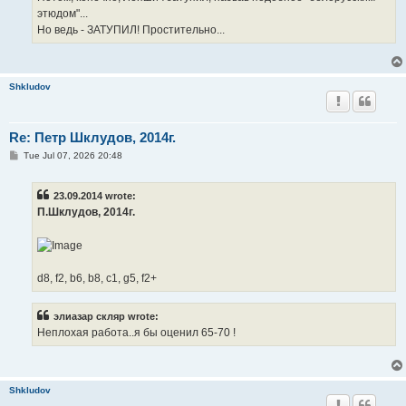
этюдом"...
Но ведь - ЗАТУПИЛ! Простительно...
Shkludov
Re: Петр Шклудов, 2014г.
P
Tue Jul 07, 2026 20:48
o
s
t
23.09.2014 wrote:
П.Шклудов, 2014г.
d8, f2, b6, b8, c1, g5, f2+
элиазар скляр wrote:
Неплохая работа..я бы оценил 65-70 !
Shkludov