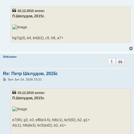
o
s
t
02.12.2015 wrote:
П.Шклудов, 2015г.
hg7(g3), b4, b4(b2), c5, h8, a7+
Shkludov
Re: Петр Шклудов, 2015г.
P
Sun Jun 14, 2026 23:21
o
s
t
03.12.2015 wrote:
П.Шклудов, 2015г.
e7(f4), g3, e3, ef8(e3 A), h8(c1), bc5(f2), b2, g1+
A(c1), h8(de3), bc5(ed2), b2, e1+