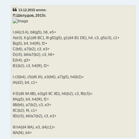
s
t
13.12.2015 wrote:
П.Шклудов, 2015г.
I d4(c3 A), b8(g5), h6, e5+
A(e3), II g1(d6 BC), III gf2(g5), g1(d4 B1 DE), h4, c3, g5(c3), c1+
B(g5), b4, h4(f4), f2+
C(b6), a7(b2), c3, e3+
D(c5), b6/a7(b2), c3, h6+
E(h4), g3+
B1(b2), c3, h4(f4), f2+
I c3(b4), c5(d6 IA), e3(b6), a7(g5), h4(b2)=
IA(d2), b4, c1+
II f2(d6 IIA IIB), e3(g5 IIC IID), h6(b2), c3, f8(c5)=
IIA(g5), b4, h4(f4), f2+
IIB(b6), a7(b2), c3, e3+
IIC(b2), f4, c1+
IID(c5), b6/a7(b2), c3, e3+
III h4(d4 IIIA), e3, d4(c1)=
IIIA(f4), b4+