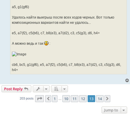
a5, g1(gf6)
Удалось найти выигрыш после всех ходов черных. Вот только
композиционных вариантов найти не удалось...
e5, a7(f2), c5(b6), c7, b8(e3), a7(d2), c3, c5(g3), d6, h4+
А можно ведь и так
:
cb6, bc5, g1(gf6), e5, a7(f2), c5(b6), c7, b8(e3), a7(d2), c3, c5(g3), d6,
h4+
Post Reply
Page
13
of
14
1
10
11
12
13
14
Previous
Next
203 posts
…
Jump to