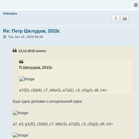
Shkludov
Re: Петр Шклудов, 2015г.
P
Tue Jun 16, 2026 08:46
o
s
t
13.12.2015 wrote:
П.Шклудов, 2015г.
a7(f2), c5(b6), c7, b8(e3), a7(d2), c3, c5(g3), d6, h4+
Еще одна добавка к сегодняшней идее:
a7, e3, g1(f2), c5(b6), c7, b8(e3), a7(d2), c3, c5(g3), d6, h4+