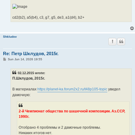
cd2(b2), a5(b4), c3, g7, g5, de3, a1(d4), b2+
Shkludov
Re: Петр Шклудов, 2015г.
P
Sun Jun 14, 2026 19:55
o
s
t
02.12.2015 wrote:
П.Шклудов, 2015г.
В материалах
https://planet-ka.forum2x2.ru/t48p105-topic
увидел
дамочную:
2-й Чемпионат общества по шашечной композиции. Аз.ССР,
1990г.
Отобрано 4 проблемы и 2 дамочные проблемы.
Никаких итогов нет.