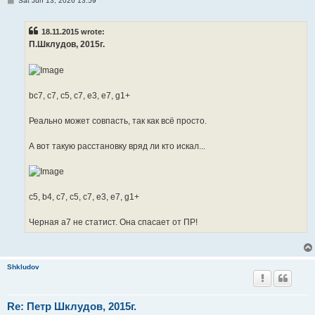
Sat Jun 13, 2026 13:59
o
s
t
18.11.2015 wrote:
П.Шклудов, 2015г.
bc7, c7, c5, c7, e3, e7, g1+
Реально может совпасть, так как всё просто.
А вот такую расстановку вряд ли кто искал...
c5, b4, c7, c5, c7, e3, e7, g1+
Черная а7 не статист. Она спасает от ПР!
Shkludov
Re: Петр Шклудов, 2015г.