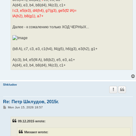
A(d4), e3, b4, b8(d4), f4(c3), c1+
I c3, e5(e3), d4(h4), g7(g3), ge5(f2 IA)=
IA(h2), b8(g1), a7+
Далее - к сожалению только ХОД ЧЕРНЫХ...
(b8 A), c7, c3, e3, c1(h4), f4(g5), h6(g3), e3(h2), g1+
A(c3), b4, e5(f4 A), b8(b2), e5, e3, a1+
A(d4), e3, b4, b8(d4), f4(c3), c1+
Shkludov
Re: Петр Шклудов, 2015г.
P
Mon Jun 15, 2026 18:57
o
s
t
09.12.2015 wrote:
Михаил wrote: