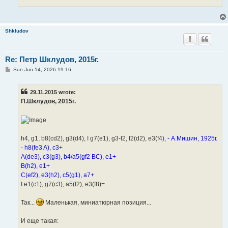
Shkludov
Re: Петр Шклудов, 2015г.
P
Sun Jun 14, 2026 19:16
o
s
t
29.11.2015 wrote:
П.Шклудов, 2015г.
h4, g1, b8(cd2), g3(d4), I g7(e1), g3-f2, f2(d2), e3(f4),
- А.Мишин, 1925г.
- h8(fe3 A), c3+
A(de3), c3(g3), b4/a5(gf2 BC), e1+
B(h2), e1+
C(ef2), e3(h2), c5(g1), a7+
I e1(c1), g7(c3), a5(f2), e3(f8)=
Так...
Маленькая, миниатюрная позиция...
И еще такая: