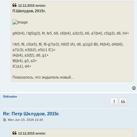
t
12.12.2015 wrote:
П.Шклудов, 2015г.
gf4(h4), I fg5(g3), f4, fe5, b8, c6(b4), a3(c5), b6, a7(b4), c5(g3), d6, h4+
I fe5, f8, c5(e5), f6, f6-g7(e3), h8(f2 IA), d6, g1(g3 IB), f4(b4), d4(b6),
a7(c3), e3(b2), e5(c1 IC)=
IA(b4), a3(f2), d6, g1+
IB(b4), g3, a3+
IC(a1), d4+
Показалось, что эндшпиль новый...
Shkludov
Re: Петр Шклудов, 2015г.
P
Mon Jun 15, 2026 22:40
o
s
t
13.12.2015 wrote: