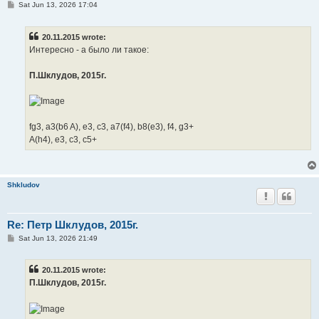
P
Sat Jun 13, 2026 17:04
o
s
t
20.11.2015 wrote:
Интересно - а было ли такое:
П.Шклудов, 2015г.
fg3, a3(b6 A), e3, c3, a7(f4), b8(e3), f4, g3+
A(h4), e3, c3, c5+
Shkludov
Re: Петр Шклудов, 2015г.
P
Sat Jun 13, 2026 21:49
o
s
t
20.11.2015 wrote:
П.Шклудов, 2015г.