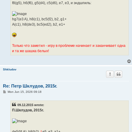
f8(g5), h6(f6), g5(d4), c5(d6), e7, e3, и эндшпиль:
hg7(e3 A), h8(c1), bc5(f2), b2, g1+
A(c1), h8(de3), bc5(ed2), b2, e1+
Только что заметил - игру в проблеме начинает и заканчивает одна
и та же шашка белых!
Shkludov
Re: Петр Шклудов, 2015г.
P
Mon Jun 15, 2026 09:18
o
s
t
09.12.2015 wrote:
П.Шклудов, 2015г.
de5(f4 A), b8(b2),
I
e5, e3, a1+