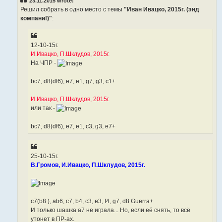
23.11.2015 wrote:
Решил собрать в одно место с темы
"Иван Ивацко, 2015г. (энд
компани!)"
:
12-10-15г.
И.Ивацко, П.Шклудов, 2015г.
На ЧПР -
bc7, d8(df6), e7, e1, g7, g3, с1+
И.Ивацко, П.Шклудов, 2015г.
или так -
bc7, d8(df6), e7, e1, c3, g3, е7+
25-10-15г.
В.Громов, И.Ивацко, П.Шклудов, 2015г.
c7(b8 ), ab6, c7, b4, c3, e3, f4, g7, d8 Guerra+
И только шашка а7 не играла... Но, если её снять, то всё
утонет в ПР-ах.