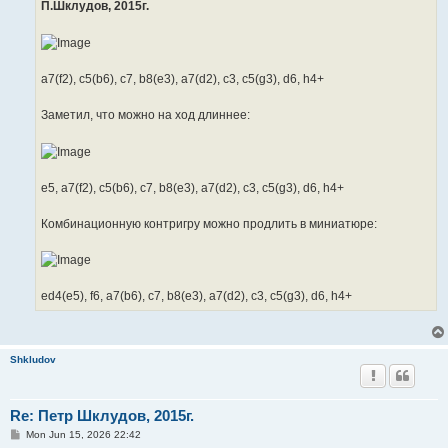
П.Шклудов, 2015г.
a7(f2), c5(b6), c7, b8(e3), a7(d2), c3, c5(g3), d6, h4+
Заметил, что можно на ход длиннее:
e5, a7(f2), c5(b6), c7, b8(e3), a7(d2), c3, c5(g3), d6, h4+
Комбинационную контригру можно продлить в миниатюре:
ed4(e5), f6, a7(b6), c7, b8(e3), a7(d2), c3, c5(g3), d6, h4+
Shkludov
Re: Петр Шклудов, 2015г.
P
Mon Jun 15, 2026 22:42
o