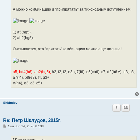
А можно комбинацию и "припрятать" за тихоходным вступлением:
1) a5(hg5)...
2) ab2(hg5)...
Оказывается, что "прятать" комбинацию можно еще дальше!
a5, bd4(h6), ab2(hg5),
h2, f2, f2, e3, g7(f6), e5(cb6), c7, d2(b6 A), e3, c3,
a7(f4), b8(e3), f4, g3+
A(h4), e3, c3, c5+
Shkludov
Re: Петр Шклудов, 2015г.
P
Sun Jun 14, 2026 07:30
o
s
t