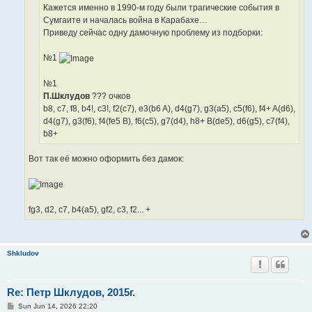
Кажется именно в 1990-м году были трагические события в
Сумгаите и началась война в Карабахе…
Приведу сейчас одну дамочную проблему из подборки:
№1
№1
П.Шклудов
??? очков
b8, c7, f8, b4!, c3!, f2(c7), e3(b6 A), d4(g7), g3(a5), c5(f6), f4+ A(d6),
d4(g7), g3(f6), f4(fe5 B), f6(c5), g7(d4), h8+ B(de5), d6(g5), c7(f4),
b8+
Вот так её можно оформить без дамок:
fg3, d2, c7, b4(a5), gf2, c3, f2... +
Shkludov
Re: Петр Шклудов, 2015г.
P
Sun Jun 14, 2026 22:20