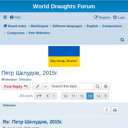
World Draughts Forum
FAQ
Register
Login
Board index
Multilingual
Different languages
English
Composition
Composers
Petr Shkludov
S
e
a
r
c
Петр Шклудов, 2015г.
h
Moderator:
Shkludov
Search
Advanced s
Post Reply
Page
13
of
14
1
10
11
12
13
14
Previous
Next
203 posts
…
Shkludov
Re: Петр Шклудов, 2015г.
P