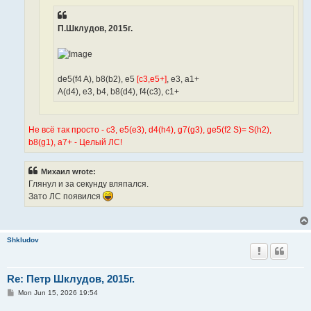
П.Шклудов, 2015г.
de5(f4 A), b8(b2), e5
[c3,e5+]
, e3, a1+
A(d4), e3, b4, b8(d4), f4(c3), c1+
Не всё так просто - c3, e5(e3), d4(h4), g7(g3), ge5(f2 S)= S(h2),
b8(g1), a7+ - Целый ЛС!
Михаил wrote:
Глянул и за секунду вляпался.
Зато ЛС появился
Shkludov
Re: Петр Шклудов, 2015г.
P
Mon Jun 15, 2026 19:54
o
s