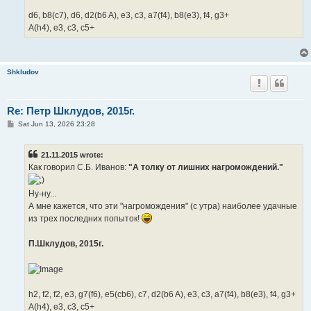
d6, b8(c7), d6, d2(b6 A), e3, c3, a7(f4), b8(e3), f4, g3+
A(h4), e3, c3, c5+
Shkludov
Re: Петр Шклудов, 2015г.
P
Sat Jun 13, 2026 23:28
o
s
t
21.11.2015 wrote:
Как говорил С.Б. Иванов:
"А толку от лишних нагромождений."
Ну-ну...
А мне кажется, что эти "нагромождения" (с утра) наиболее удачные
из трех последних попыток!
П.Шклудов, 2015г.
h2, f2, f2, e3, g7(f6), e5(cb6), c7, d2(b6 A), e3, c3, a7(f4), b8(e3), f4, g3+
A(h4), e3, c3, c5+