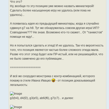
Что это?
Ну, вообще-то эту позицию уже можно назвать миниатюрой!
Сделать более насыщенную игру не удалось (или пока не
удалось)...
А появилась идея из предыдущей миниатюры, когда я случайно
сдвинул g7 на h8. Тут же обнаружилась совсем другая игра! ИП?
Совпадение??? Не знаю. Возможно кто-то скажет... От "танкистов"
помощи не жду!...
Но я попытался сделать и этюд! И не удалось. Так что вероятность
того, что позиция является частью более сложного этюда мала.
Разве что этот этюд будет или ПР-истый, или не решающийся, что
не было замечено до его публикации...
==================
И всё же соорудил монстрика с контр-комбинацией, которого
покажу в стиле Ивана Ивацко
- от позиции доказывающей
легальность:
g3(h4), d4(f2), g3(e5), ab6(f6), g7(c7)... и далее: