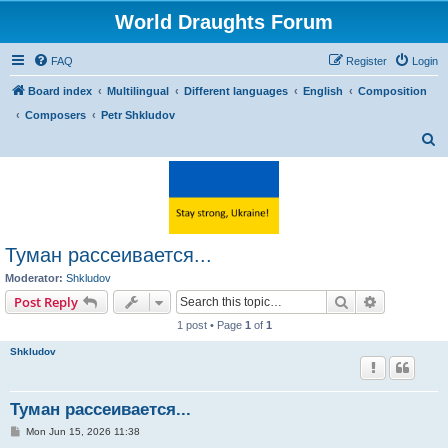
World Draughts Forum
FAQ
Register
Login
Board index
Multilingual
Different languages
English
Composition
Composers
Petr Shkludov
S
e
a
r
c
Туман рассеивается...
h
Moderator:
Shkludov
Search
Advanced s
Post Reply
1 post • Page
1
of
1
Shkludov
Туман рассеивается...
P
Mon Jun 15, 2026 11:38
o