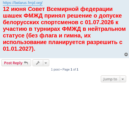
s
https://belarus.fmjd.org/
t
12 июня Совет Всемирной федерации
шашек ФМЖД принял решение о допуске
белорусских спортсменов с 01.07.2026 к
участию в турнирах ФМЖД в нейтральном
статусе (без флага и гимна, их
использование планируется разрешить с
01.01.2027).
Post Reply
1 post • Page
1
of
1
Jump to