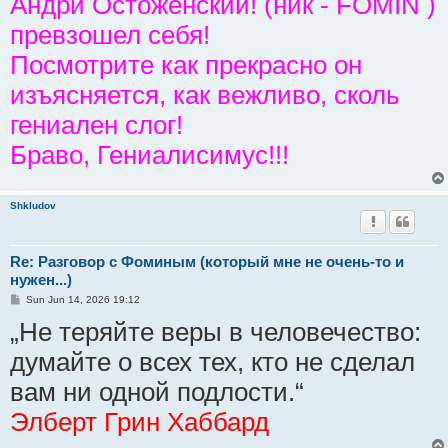
Андрй Остоженский! (ник - FOMIN )
превзошел себя!
Посмотрите как прекрасно он
изъясняется, как вежливо, сколь
гениален слог!
Браво, Гениалисимус!!!
Shkludov
Re: Разговор с Фоминым (который мне не очень-то и
нужен...)
P
Sun Jun 14, 2026 19:12
o
„Не теряйте веры в человечество:
s
t
думайте о всех тех, кто не сделал
вам ни одной подлости.“
Элберт Грин Хаббард