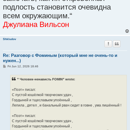
подлость становится очевидна
всем окружающим.“
Джулиана Вильсон
Shkludov
Re: Разговор с Фоминым (который мне не очень-то и
нужен...)
P
Fri Jun 12, 2026 18:46
o
s
t
” Человек-ненависть FOMIN” wrote:
«Поэт» писал:
С пустой кошёлкой творческих удач ,
Гордыней и тщеславьем упоённый ,
Лепила , дятел , и банальный рвач сидит в говне , ума лишённый !
«Поэт» писал:
С пустой кошёлкой творческих удач ,
Гордыней и тщеславьем упоённый ,