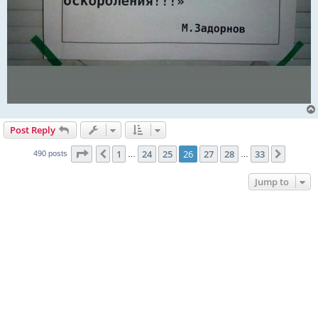
Post Reply
Page
26
of
33
1
24
25
26
27
28
33
Previous
Next
490 posts
…
…
Jump to