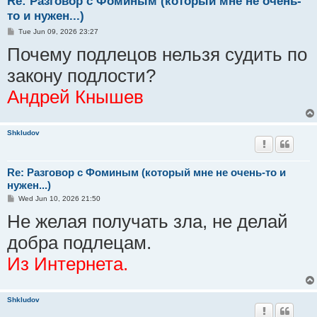
Re: Разговор с Фоминым (который мне не очень-
то и нужен...)
P
Tue Jun 09, 2026 23:27
o
Почему подлецов нельзя судить по
s
t
закону подлости?
Андрей Кнышев
Shkludov
Re: Разговор с Фоминым (который мне не очень-то и
нужен...)
P
Wed Jun 10, 2026 21:50
o
Не желая получать зла, не делай
s
t
добра подлецам.
Из Интернета.
Shkludov