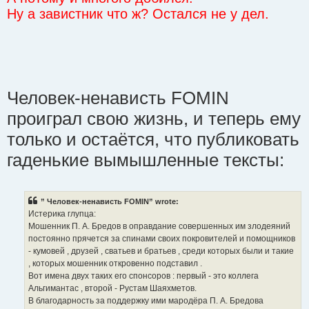
Ну а завистник что ж? Остался не у дел.
Человек-ненависть FOMIN
проиграл свою жизнь, и теперь ему
только и остаётся, что публиковать
гаденькие вымышленные тексты:
” Человек-ненависть FOMIN” wrote:
Истерика глупца:
Мошенник П. А. Бредов в оправдание совершенных им злодеяний
постоянно прячется за спинами своих покровителей и помощников
- кумовей , друзей , сватьев и братьев , среди которых были и такие
, которых мошенник откровенно подставил .
Вот имена двух таких его спонсоров : первый - это коллега
Альгимантас , второй - Рустам Шаяхметов.
В благодарность за поддержку ими мародёра П. А. Бредова