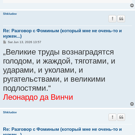
Shkludov
Re: Разговор с Фоминым (который мне не очень-то и
нужен...)
P
Sat Jun 13, 2026 13:57
o
„Великие труды вознаградятся
s
t
голодом, и жаждой, тяготами, и
ударами, и уколами, и
ругательствами, и великими
подлостями.“
Леонардо да Винчи
Shkludov
Re: Разговор с Фоминым (который мне не очень-то и
нужен...)