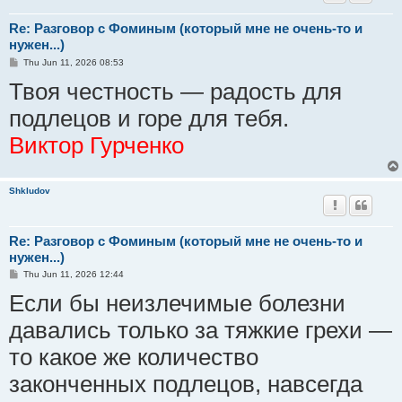
Re: Разговор с Фоминым (который мне не очень-то и
нужен...)
P
Thu Jun 11, 2026 08:53
o
Твоя честность — радость для
s
t
подлецов и горе для тебя.
Виктор Гурченко
Shkludov
Re: Разговор с Фоминым (который мне не очень-то и
нужен...)
P
Thu Jun 11, 2026 12:44
o
Если бы неизлечимые болезни
s
t
давались только за тяжкие грехи —
то какое же количество
законченных подлецов, навсегда