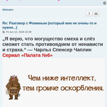
Shkludov
Re: Разговор с Фоминым (который мне не очень-то и
нужен...)
P
Fri Jun 12, 2026 22:49
o
„Я верю, что могущество смеха и слёз
s
t
сможет стать противоядием от ненависти
и страха.“ — Чарльз Спенсер Чаплин
Сериал «Палата №6»