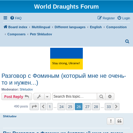
World Draughts Forum
FAQ
Register
Login
Board index
Multilingual
Different languages
English
Composition
Composers
Petr Shkludov
S
e
a
r
c
Разговор с Фоминым (который мне не очень-
h
то и нужен...)
Moderator:
Shkludov
Search
Advanced s
Post Reply
Page
26
of
33
1
24
25
26
27
28
33
Previous
Next
490 posts
…
…
Shkludov