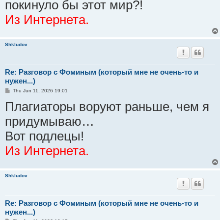
покинуло бы этот мир?!
Из Интернета.
Shkludov
Re: Разговор с Фоминым (который мне не очень-то и
нужен...)
P
Thu Jun 11, 2026 19:01
o
Плагиаторы воруют раньше, чем я
s
t
придумываю…
Вот подлецы!
Из Интернета.
Shkludov
Re: Разговор с Фоминым (который мне не очень-то и
нужен...)