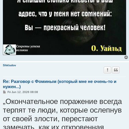
Shkludov
Re: Разговор с Фоминым (который мне не очень-то и
нужен...)
P
Fri Jun 12, 2026 08:08
o
„Окончательное поражение всегда
s
t
терпят те люди, которые ослепнув
от своей злости, перестают
замечать, как их откровенная