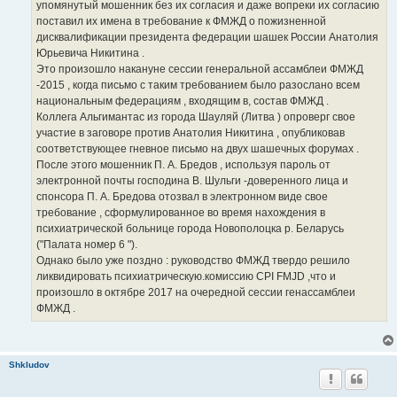
упомянутый мошенник без их согласия и даже вопреки их согласию
поставил их имена в требование к ФМЖД о пожизненной
дисквалификации президента федерации шашек России Анатолия
Юрьевича Никитина .
Это произошло накануне сессии генеральной ассамблеи ФМЖД
-2015 , когда письмо с таким требованием было разослано всем
национальным федерациям , входящим в, состав ФМЖД .
Коллега Альгимантас из города Шауляй (Литва ) опроверг свое
участие в заговоре против Анатолия Никитина , опубликовав
соответствующее гневное письмо на двух шашечных форумах .
После этого мошенник П. А. Бредов , используя пароль от
электронной почты господина В. Шульги -доверенного лица и
спонсора П. А. Бредова отозвал в электронном виде свое
требование , сформулированное во время нахождения в
психиатрической больнице города Новополоцка р. Беларусь
("Палата номер 6 ").
Однако было уже поздно : руководство ФМЖД твердо решило
ликвидировать психиатрическую.комиссию CPI FMJD ,что и
произошло в октябре 2017 на очередной сессии генассамблеи
ФМЖД .
Shkludov