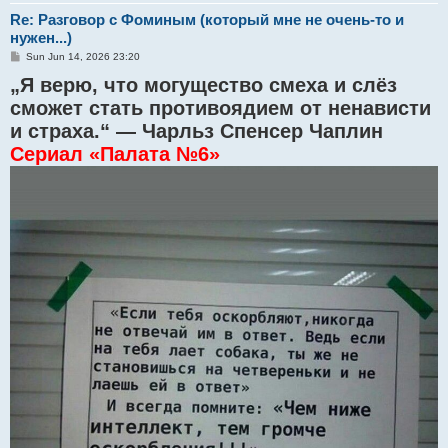
Re: Разговор с Фоминым (который мне не очень-то и
нужен...)
P
Sun Jun 14, 2026 23:20
o
„Я верю, что могущество смеха и слёз
s
t
сможет стать противоядием от ненависти
и страха.“ — Чарльз Спенсер Чаплин
Сериал «Палата №6»