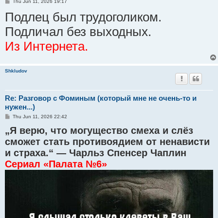
P
Thu Jun 11, 2026 19:17
o
Подлец был трудоголиком.
s
t
Подличал без выходных.
Из Интернета.
Shkludov
Re: Разговор с Фоминым (который мне не очень-то и
нужен...)
P
Thu Jun 11, 2026 22:42
o
„Я верю, что могущество смеха и слёз
s
t
сможет стать противоядием от ненависти
и страха.“ — Чарльз Спенсер Чаплин
Сериал «Палата №6»