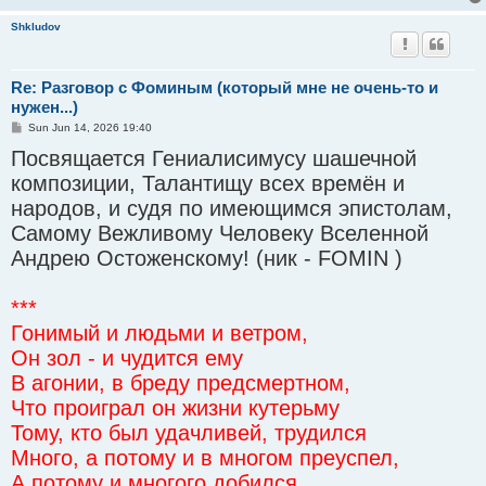
Shkludov
Re: Разговор с Фоминым (который мне не очень-то и
нужен...)
P
Sun Jun 14, 2026 19:40
o
Посвящается Гениалисимусу шашечной
s
t
композиции, Талантищу всех времён и
народов, и судя по имеющимся эпистолам,
Самому Вежливому Человеку Вселенной
Андрею Остоженскому! (ник - FOMIN )
***
Гонимый и людьми и ветром,
Он зол - и чудится ему
В агонии, в бреду предсмертном,
Что проиграл он жизни кутерьму
Тому, кто был удачливей, трудился
Много, а потому и в многом преуспел,
А потому и многого добился.