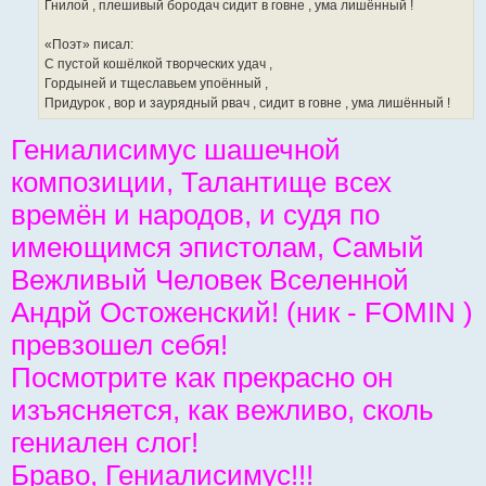
Гнилой , плешивый бородач сидит в говне , ума лишённый !
«Поэт» писал:
С пустой кошёлкой творческих удач ,
Гордыней и тщеславьем упоённый ,
Придурок , вор и заурядный рвач , сидит в говне , ума лишённый !
Гениалисимус шашечной
композиции, Талантище всех
времён и народов, и судя по
имеющимся эпистолам, Самый
Вежливый Человек Вселенной
Андрй Остоженский! (ник - FOMIN )
превзошел себя!
Посмотрите как прекрасно он
изъясняется, как вежливо, сколь
гениален слог!
Браво, Гениалисимус!!!