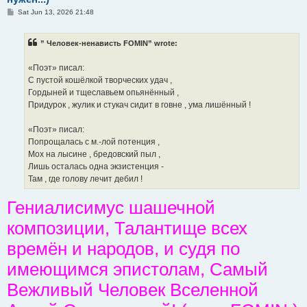
P
Sat Jun 13, 2026 21:48
o
s
t
” Человек-ненависть FOMIN” wrote:
«Поэт» писал:
С пустой кошёлкой творческих удач ,
Гордыней и тщеславьем опьянённый ,
Придурок , жулик и стукач сидит в говне , ума лишённый !
«Поэт» писал:
Попрощалась с м.-лой потенция ,
Мох на лысине , бредовский пыл ,
Лишь осталась одна экзистенция -
Там , где голову лечит дебил !
Гениалисимус шашечной
композиции, Талантище всех
времён и народов, и судя по
имеющимся эпистолам, Самый
Вежливый Человек Вселенной