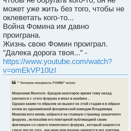
может уже жить без того, чтобы не
оклеветать кого-то...
Война Фомина им давно
проиграна.
Жизнь свою Фомин проиграл.
"Далека дорога твоя..." -
https://www.youtube.com/watch?
v=omEkVP10lzI
” Человек-ненависть FOMIN” wrote:
Мошенник Менгеле -Бредов некоторое время тому назад
уволился с этого форума и впал в анабиоз .
Однако каким-то образом он вышел из этой стадии и в образе
клопа из одноимённой феерической комедии Владимира
Маяковского вновь забрался на главную страницу шашечного
форума , испохабив его повторной публикацией своих
фигнюшек со своего помоечного форума , который закроется
сразу после того , как рано или поздно закроется рот доктора