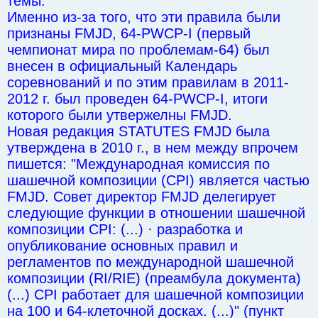
темы.
Именно из-за того, что эти правила были
признаны FMJD, 64-PWCP-I (первый
чемпионат мира по проблемам-64) был
внесен в официальный Календарь
соревнований и по этим правилам в 2011-
2012 г. был проведен 64-PWCP-I, итоги
которого были утвержелны FMJD.
Новая редакция STATUTES FMJD была
утверждена в 2010 г., в нем между впрочем
пишется: "Международная комиссия по
шашечной композиции (CPI) является частью
FMJD. Совет директор FMJD делегирует
следующие функции в отношении шашечной
композиции CPI: (...) · разработка и
опубликование основных правил и
регламентов по международной шашечной
композиции (RI/RIE) (преамбула документа)
(...) CPI работает для шашечной композиции
на 100 и 64-клеточной досках. (...)" (пункт