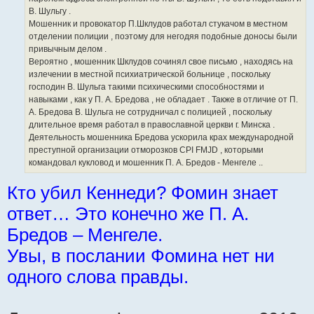
В. Шульгу .
Мошенник и провокатор П.Шклудов работал стукачом в местном
отделении полиции , поэтому для негодяя подобные доносы были
привычным делом .
Вероятно , мошенник Шклудов сочинял свое письмо , находясь на
излечении в местной психиатрической больнице , поскольку
господин В. Шульга такими психическими способностями и
навыками , как у П. А. Бредова , не обладает . Также в отличие от П.
А. Бредова В. Шульга не сотрудничал с полицией , поскольку
длительное время работал в православной церкви г. Минска .
Деятельность мошенника Бредова ускорила крах международной
преступной организации отморозков CPI FMJD , которыми
командовал кукловод и мошенник П. А. Бредов - Менгеле ..
Кто убил Кеннеди? Фомин знает
ответ… Это конечно же П. А.
Бредов – Менгеле.
Увы, в послании Фомина нет ни
одного слова правды.