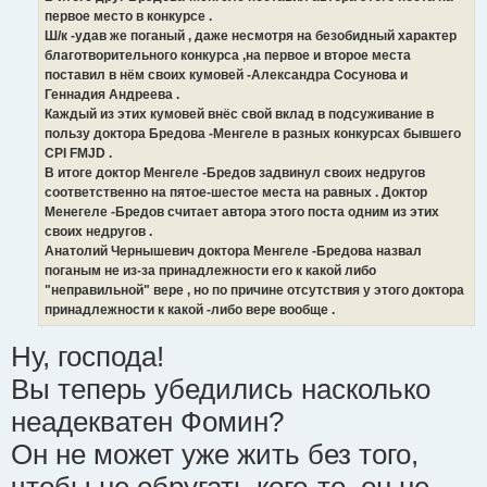
первое место в конкурсе .
Ш/к -удав же поганый , даже несмотря на безобидный характер
благотворительного конкурса ,на первое и второе места
поставил в нём своих кумовей -Александра Сосунова и
Геннадия Андреева .
Каждый из этих кумовей внёс свой вклад в подсуживание в
пользу доктора Бредова -Менгеле в разных конкурсах бывшего
CPI FMJD .
В итоге доктор Менгеле -Бредов задвинул своих недругов
соответственно на пятое-шестое места на равных . Доктор
Менегеле -Бредов считает автора этого поста одним из этих
своих недругов .
Анатолий Чернышевич доктора Менгеле -Бредова назвал
поганым не из-за принадлежности его к какой либо
"неправильной" вере , но по причине отсутствия у этого доктора
принадлежности к какой -либо вере вообще .
Ну, господа!
Вы теперь убедились насколько
неадекватен Фомин?
Он не может уже жить без того,
чтобы не обругать кого-то, он не