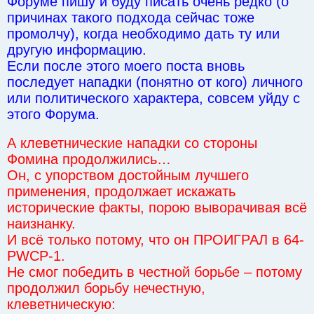
Форуме пишу и буду писать очень редко (о
причинах такого подхода сейчас тоже
промолчу), когда необходимо дать ту или
другую информацию.
Если после этого моего поста вновь
последует нападки (понятно от кого) личного
или политического характера, совсем уйду с
этого Форума.
А клеветнические нападки со стороны
Фомина продолжились…
Он, с упорством достойным лучшего
применения, продолжает искажать
исторические факты, порою выворачивая всё
наизнанку.
И всё только потому, что он ПРОИГРАЛ в 64-
PWCP-1.
Не смог победить в честной борьбе – потому
продолжил борьбу нечестную,
клеветническую: