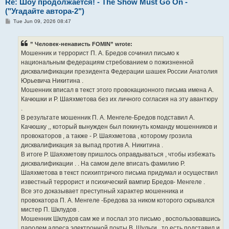
Re: Шоу продолжается! - The Show Must Go On -
("Угадайте автора-2")
P
Tue Jun 09, 2026 08:47
o
s
t
” Человек-ненависть FOMIN” wrote:
Мошенник и террорист П. А. Бредов сочинил письмо к
национальным федерациям стребованием о пожизненной
дисквалификации президента Федерации шашек России Анатолия
Юрьевича Никитина .
Мошенник вписал в текст этого провокационного письма имена А.
Качюшки и Р. Шаяхметова без их личного согласия на эту авантюру
.
В результате мошенник П. А. Менгеле-Бредов подставил А.
Качюшку ,, который вынужден был покинуть команду мошенников и
провокаторов , а также - Р. Шаяхметова , которому грозила
дисквалификация за выпад против А. Никитина .
В итоге Р. Шаяхметову пришлось оправдываться , чтобы избежать
дисквалификации . . На самом деле вписать фамилию Р.
Шаяхметова в текст психиптричого письма придумал и осуществил
известный террорист и психический вампир Бредов- Менгеле .
Все это доказывает преступный характер мошенника и
провокатора П. А. Менгеле -Бредова за ником которого скрывался
мистер П. Шклудов .
Мошенник Шклудов сам же и послал это письмо , воспользовавшись
паролем адреса электронной почты В. Шульги , то есть подставил и