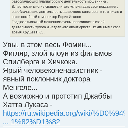
разоблачающих плагиаторскую деятельность мошенника .
В, частности многие свидетели уже успели дать свои показания ,
разоблачающие деятельность шашечного гангстера , в том числе и
ныне покойный композитор Борис Иванов .
Гладкозатылочный мошенник очень напоминает в своей
деятельности тупого и недалекого авантюриста , каким был в своё
время Хрущев Н.С. .
Увы, в этом весь Фомин...
Фигляр, злой клоун из фильмов
Спилберга и Хичкока.
Ярый человеконенавистник -
явный поклонник доктора
Менгеле...
А возможно и прототип Джаббы
Хатта Лукаса -
https://ru.wikipedia.org/wiki/%D0%9
... 1%82%D1%82