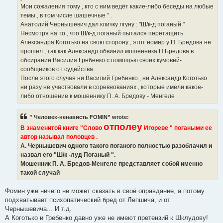
Мои сожаления тому , кто с ним ведёт какие-либо беседы на любые
темы , в том числе шашечные " .
Анатолий Чернышевич дал кличку лгуну : "Ш/к-д поганый " .
Несмотря на то , что Ш/к-д поганый пытался перетащить
Александра Коготько на свою сторону , этот номер у П. Бредова не
прошел , так как Александр обвинил мошенника П.Бредова в
обсирании Василия Гребенко с помощью своих кумовей-
сообщников от судейства .
После этого случая ни Василий Гребенко , ни Александр Коготько
ни разу не участвовали в соревнованиях , которые имели какое-
либо отношение к мошеннику П. А. Бредову - Менгеле .
” Человек-ненависть FOMIN” wrote:
отполеу
В знаменитой книге "Слово
Игореве " погаными ее
автор называл половцев .
А. Чернышевич одного такого поганого полностью разоблачил и
назвал его "Ш/к -луд Поганый ".
Мошенник П. А. Бредов-Менгеле представляет собой именно
такой случай
Фомин уже ничего не может сказать в своё оправдание, а потому
подхватывает психопатический бред от Лепшича, и от
Чернышевича... И т.д.
А Коготько и Гребенко давно уже не имеют претензий к Шклудову!