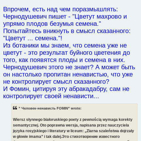
Впрочем, есть над чем поразмышлять:
Чернодушевич пишет - "Цветут махрово и
упрямо плодов безумья семена."
Попытайтесь вникнуть в смысл сказанного:
"Цветут ... семена."!
Из ботаники мы знаем, что семена уже не
цветут - это результат буйного цветения до
того, как появятся плоды и семена в них.
Чернодушевич этого не знает? А может быть
он настолько пропитан ненавистью, что уже
не контролирует смысл сказанного?
И Фомин, цитируя эту абракадабру, сам не
контролирует своей ненависти...
” Человек-ненависть FOMIN” wrote:
Wiersz słynnego białoruskiego poety z pewnością wymaga korekty
semantycznej. Oto poprawna wersja, napisana przez nauczyciela
języka rosyjskiego i literatury w liceum: „Ziarna szaleństwa dojrzały
w głowie imama” i tak dalej.Это стихотворение известного