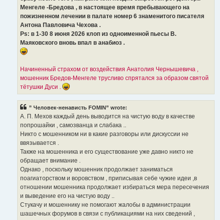
Менгеле -Бредова , в настоящее время пребывающего на
пожизненном лечении в палате номер 6 знаменитого писателя
Антона Павловича Чехова .
Ps: в 1-30 8 июня 2026 клоп из одноименной пьесы В.
Маяковского вновь впал в анабиоз .
Начиненный страхом от воздействия Анатолия Чернышевича ,
мошенник Бредов-Менгеле трусливо спрятался за образом святой
тётушки Дуси .
” Человек-ненависть FOMIN” wrote:
А. П. Мехов каждый день выводится на чистую воду в качестве
попрошайки , самозванца и слабака ..
Никто с мошенником ни в какие разговоры или дискуссии не
ввязывается .
Также на мошенника и его существование уже давно никто не
обращает внимание .
Однако , поскольку мошенник продолжает заниматься
поагиаторством и воровством , приписывая себе чужие идеи ,в
отношении мошенника продолжает избираться мера пересечения
и выведение его на чистую воду ..
Стукачу и мошеннику не помогают жалобы в администрации
шашечных форумов в связи с публикациями на них сведений ,