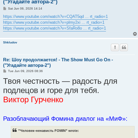
("Угадайте автора-2")
P
Sat Jun 06, 2026 14:14
o
s
https://www.youtube.com/watch?v=CQAT5qd ... rt_radio=1
t
https://www.youtube.com/watch?v=plmy2xi ... rt_radio=1
https://www.youtube.com/watch?v=SfaRo8o ... rt_radio=1
Shkludov
Re: Шоу продолжается! - The Show Must Go On -
("Угадайте автора-2")
P
Tue Jun 09, 2026 08:36
o
Твоя честность — радость для
s
t
подлецов и горе для тебя.
Виктор Гурченко
Разоблачающий Фомина диалог на «МиФ»:
”Человек-ненависть FOMIN” wrote: