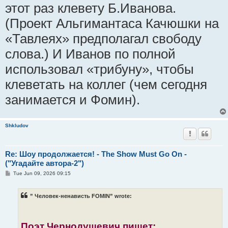
этот раз клевету Б.Иванова.
(Проект Альгимантаса Качюшки на
«Тавлеях» предполагал свободу
слова.) И Иванов по полной
использовал «трибуну», чтобы
клеветать на коллег (чем сегодня
занимается и Фомин).
Shkludov
Re: Шоу продолжается! - The Show Must Go On -
("Угадайте автора-2")
P
Tue Jun 09, 2026 09:15
o
s
t
” Человек-ненависть FOMIN” wrote:
Поэт Чернодушевич пишет: