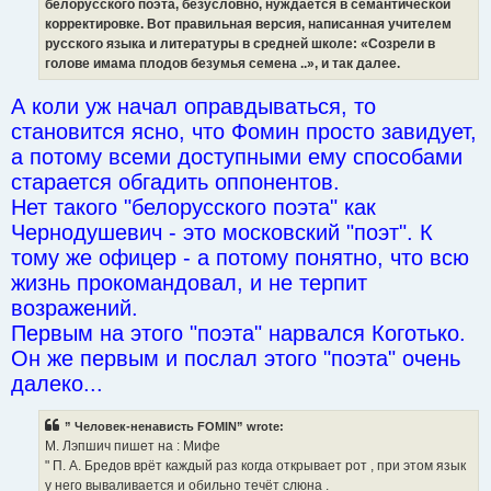
белорусского поэта, безусловно, нуждается в семантической
корректировке. Вот правильная версия, написанная учителем
русского языка и литературы в средней школе: «Созрели в
голове имама плодов безумья семена ..», и так далее.
А коли уж начал оправдываться, то
становится ясно, что Фомин просто завидует,
а потому всеми доступными ему способами
старается обгадить оппонентов.
Нет такого "белорусского поэта" как
Чернодушевич - это московский "поэт". К
тому же офицер - а потому понятно, что всю
жизнь прокомандовал, и не терпит
возражений.
Первым на этого "поэта" нарвался Коготько.
Он же первым и послал этого "поэта" очень
далеко...
” Человек-ненависть FOMIN” wrote:
М. Лэпшич пишет на : Мифе
" П. А. Бредов врёт каждый раз когда открывает рот , при этом язык
у него вываливается и обильно течёт слюна .