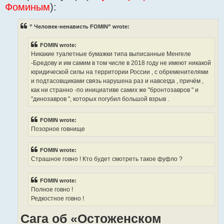
Фоминым
):
” Человек-ненависть FOMIN” wrote:
FOMIN wrote:
Никакие туалетные бумажки типа выписанные Менгеле
-Бредову и им самим в том числе в 2018 году не имеют никакой
юридической силы на территории России , с обременителями
и подтасовщиками связь нарушена раз и навсегда , причём ,
как ни странно -по инициативе самих же "бронтозавров " и
"динозавров ", которых погубил большой взрыв .
FOMIN wrote:
Позорное говнище
FOMIN wrote:
Страшное говно ! Кто будет смотреть такое фуфло ?
FOMIN wrote:
Полное говно !
Редкостное говно !
Сага об «Остоженском