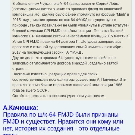
В объявленном Ч./укр. по ш/к -64 (автор заметки Сергей Лойко
)вскользь упоминается о каких-то правилах фмжд по шашечной
композиции .Но , как уже было ранее упомянуто на форуме "Миф" в
2015 году , никаких правил по ш/к-64 ФМЖД не существует в
природе , так как правила-64 не были упомянуты в уставе (статуте)
бывшей комиссии CPI FMJD по ш/композиции . Попытка бывшей
комиссии CPI накануне сессии Генассамблеи ФМЖД -2015 внести в
Устав CPI FMJD правила-64 доктора П. Шклудова завершилась
провалом и отменой существования самой комиссии в октябре
2017 на последующей сессии ГА ФМЖД .
Другое дело , что правила-64 существуют сами по себе и не
зависимо от упомянутого доктора в каждой , отдельно взятой
стране ..
Насколько известно , редакцию правил для своих
соотечественников в последний раз осуществил А. Панченко .Эти
правила весьма близки к правилам шашечной композиции 1986
года бывшего СССР .
Остаётся пожелать творческих удач всем участникам .
А.Качюшка:
Правила по ш/к-64 FMJD были признаны
FMJD и существет. Нравится они кому или
нет, история их создания - это отдельные