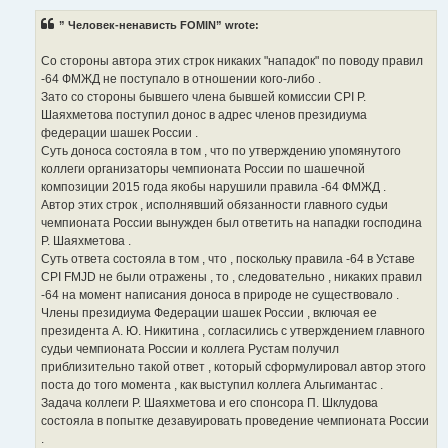
” Человек-ненависть FOMIN” wrote:
Со стороны автора этих строк никаких "нападок" по поводу правил
-64 ФМЖД не поступало в отношении кого-либо .
Зато со стороны бывшего члена бывшей комиссии CPI Р.
Шаяхметова поступил донос в адрес членов президиума
федерации шашек России .
Суть доноса состояла в том , что по утверждению упомянутого
коллеги организаторы чемпионата России по шашечной
композиции 2015 года якобы нарушили правила -64 ФМЖД .
Автор этих строк , исполнявший обязанности главного судьи
чемпионата России вынужден был ответить на нападки господина
Р. Шаяхметова .
Суть ответа состояла в том , что , поскольку правила -64 в Уставе
CPI FMJD не были отражены , то , следовательно , никаких правил
-64 на момент написания доноса в природе не существовало .
Члены президиума Федерации шашек России , включая ее
президента А. Ю. Никитина , согласились с утверждением главного
судьи чемпионата России и коллега Рустам получил
приблизительно такой ответ , который сформулировал автор этого
поста до того момента , как выступил коллега Альгимантас .
Задача коллеги Р. Шаяхметова и его спонсора П. Шклудова
состояла в попытке дезавуировать проведение чемпионата России
.