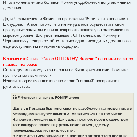
И только неизлечимо больной Фомин уподобляется попугаю - явная
деменция.
Да, и Чернышевич, и Фомин на протяжении 15 лет люто ненавидят
Шклудова... А всё потому, что им не удалось осуществить свои
преступные замыслы и приватизировать шашечную композицию на
мировом уровне. Шклудов помешал. CPI помешала. Фомину и
Чернышевичу теперь остаётся только одно - исходить ядом на пока
еще доступных им интернет-площадках.
отполеу
В знаменитой книге "Слово
Игореве " погаными ее автор
называл половцев .
Он так делал потому, что половцы не были христианами. Помните
про "поганых язычников"?
Ненависть христиан постепенно слово "поганый" превратило в
ругательство...
” Человек-ненависть FOMIN” wrote:
Ш/к -луд Поганый был многократно разоблачён как мошенник и в
безобидном конкурсе памяти А. Мазятиса -2019 в том числе .
Например , лучший друг Ш/к-удава поганого перед судейством
того конкурса пошёл в церковь помолиться , где ему
порекомендовали судить честно .
В итоге друг Брэдова-Менгеле поставил автора этого поста на