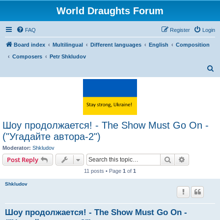
World Draughts Forum
FAQ
Register
Login
Board index
Multilingual
Different languages
English
Composition
Composers
Petr Shkludov
S
e
a
r
c
Шоу продолжается! - The Show Must Go On -
h
("Угадайте автора-2")
Moderator:
Shkludov
Search
Advanced s
Post Reply
11 posts • Page
1
of
1
Shkludov
Шоу продолжается! - The Show Must Go On -