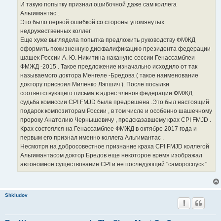
И такую попытку признал ошибочной даже сам коллега
Альгимантас .
Это было первой ошибкой со стороны упомянутых
недружественных коллег
Еще хуже выглядела попытка предложить руководству ФМЖД
оформить пожизненную дисквалификацию президента федерации
шашек России А. Ю. Никитина накануне сессии Генассамблеи
ФМЖД -2015 . Такое предложение изначально исходило от так
называемого доктора Менгеле -Бредова ( такое наименование
доктору присвоил Миленко Лэпшич ). После посылки
соответствующего письма в адрес членов федерации ФМЖД
судьба комиссии CPI FMJD была предрешена .Это был настоящий
подарок композиторам России , в том числе и особенно шашечному
пророку Анатолию Чернышевичу , предсказавшему крах CPI FMJD .
Крах состоялся на Генассамблее ФМЖД в октябре 2017 года и
первым его признал именно коллега Альгимантас .
Несмотря на добросовестное признание краха CPI FMJD коллегой
Альгимантасом доктор Бредов еще некоторое время изображал
автономное существование CPI и ее последующий "самороспуск ".
Shkludov