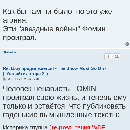
Как бы там ни было, но это уже
агония.
Эти "звездные войны" Фомин
проиграл.
Shkludov
Re: Шоу продолжается! - The Show Must Go On -
("Угадайте автора-2")
P
Mon Jul 27, 2026 09:08
o
Человек-ненависть FOMIN
s
t
проиграл свою жизнь, и теперь ему
только и остаётся, что публиковать
гаденькие вымышленные тексты:
Истерика глупца (
re-post
–рация WDF