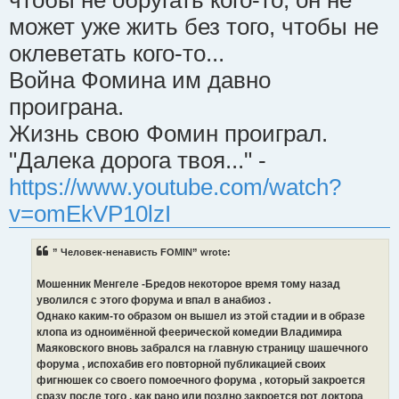
может уже жить без того, чтобы не
оклеветать кого-то...
Война Фомина им давно
проиграна.
Жизнь свою Фомин проиграл.
"Далека дорога твоя..." -
https://www.youtube.com/watch?
v=omEkVP10lzI
” Человек-ненависть FOMIN” wrote:
Мошенник Менгеле -Бредов некоторое время тому назад
уволился с этого форума и впал в анабиоз .
Однако каким-то образом он вышел из этой стадии и в образе
клопа из одноимённой феерической комедии Владимира
Маяковского вновь забрался на главную страницу шашечного
форума , испохабив его повторной публикацией своих
фигнюшек со своего помоечного форума , который закроется
сразу после того , как рано или поздно закроется рот доктора