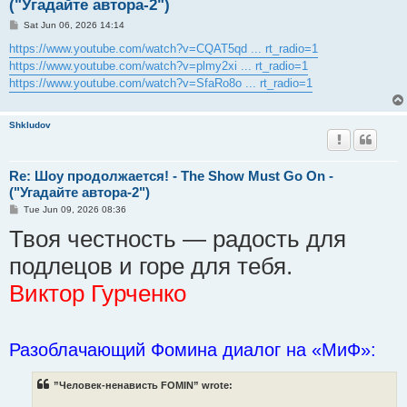
("Угадайте автора-2")
P
Sat Jun 06, 2026 14:14
o
s
https://www.youtube.com/watch?v=CQAT5qd ... rt_radio=1
t
https://www.youtube.com/watch?v=plmy2xi ... rt_radio=1
https://www.youtube.com/watch?v=SfaRo8o ... rt_radio=1
Shkludov
Re: Шоу продолжается! - The Show Must Go On -
("Угадайте автора-2")
P
Tue Jun 09, 2026 08:36
o
Твоя честность — радость для
s
t
подлецов и горе для тебя.
Виктор Гурченко
Разоблачающий Фомина диалог на «МиФ»:
”Человек-ненависть FOMIN” wrote: