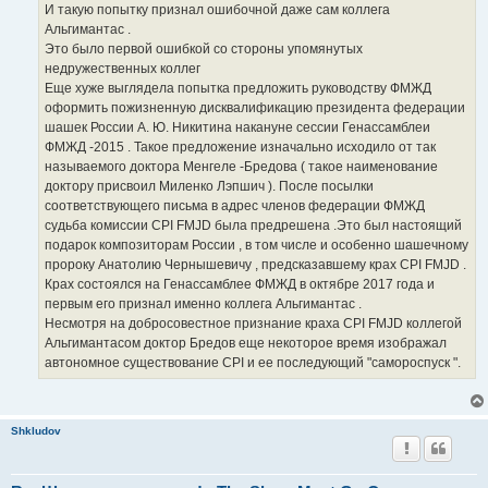
И такую попытку признал ошибочной даже сам коллега
Альгимантас .
Это было первой ошибкой со стороны упомянутых
недружественных коллег
Еще хуже выглядела попытка предложить руководству ФМЖД
оформить пожизненную дисквалификацию президента федерации
шашек России А. Ю. Никитина накануне сессии Генассамблеи
ФМЖД -2015 . Такое предложение изначально исходило от так
называемого доктора Менгеле -Бредова ( такое наименование
доктору присвоил Миленко Лэпшич ). После посылки
соответствующего письма в адрес членов федерации ФМЖД
судьба комиссии CPI FMJD была предрешена .Это был настоящий
подарок композиторам России , в том числе и особенно шашечному
пророку Анатолию Чернышевичу , предсказавшему крах CPI FMJD .
Крах состоялся на Генассамблее ФМЖД в октябре 2017 года и
первым его признал именно коллега Альгимантас .
Несмотря на добросовестное признание краха CPI FMJD коллегой
Альгимантасом доктор Бредов еще некоторое время изображал
автономное существование CPI и ее последующий "самороспуск ".
Shkludov