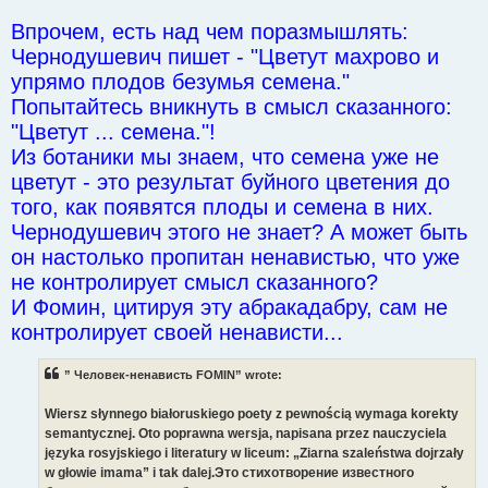
Впрочем, есть над чем поразмышлять:
Чернодушевич пишет - "Цветут махрово и
упрямо плодов безумья семена."
Попытайтесь вникнуть в смысл сказанного:
"Цветут ... семена."!
Из ботаники мы знаем, что семена уже не
цветут - это результат буйного цветения до
того, как появятся плоды и семена в них.
Чернодушевич этого не знает? А может быть
он настолько пропитан ненавистью, что уже
не контролирует смысл сказанного?
И Фомин, цитируя эту абракадабру, сам не
контролирует своей ненависти...
” Человек-ненависть FOMIN” wrote:
Wiersz słynnego białoruskiego poety z pewnością wymaga korekty
semantycznej. Oto poprawna wersja, napisana przez nauczyciela
języka rosyjskiego i literatury w liceum: „Ziarna szaleństwa dojrzały
w głowie imama” i tak dalej.Это стихотворение известного