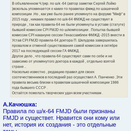
В объявленном Ч./укр. по ш/к -64 (автор заметки Сергей Лойко
)вскользь упоминается о каких-то правилах фмжд по шашечной
композиции .Но , как уже было ранее упомянуто на форуме "Миф" в
2015 году , никаких правил по ш/к-64 ФМЖД не существует в
природе , так как правила-64 не были упомянуты в уставе (статуте)
бывшей комиссии CPI FMJD по ш/композиции . Попытка бывшей
комиссии CPI накануне сессии Генассамблеи ФМЖД -2015 внести в
Устав CPI FMJD правила-64 доктора П. Шклудова завершилась
провалом и отменой существования самой комиссии в октябре
2017 на последующей сессии ГА ФМЖД .
Другое дело , что правила-64 существуют сами по себе и не
зависимо от упомянутого доктора в каждой , отдельно взятой
стране ..
Насколько известно , редакцию правил для своих
соотечественников в последний раз осуществил А. Панченко .Эти
правила весьма близки к правилам шашечной композиции 1986
года бывшего СССР .
Остаётся пожелать творческих удач всем участникам .
А.Качюшка:
Правила по ш/к-64 FMJD были признаны
FMJD и существет. Нравится они кому или
нет, история их создания - это отдельные