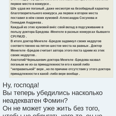
первое место в конкурсе .
Ш/к -удав же поганый , даже несмотря на безобидный характер
благотворительного конкурса ,на первое и второе места
поставил в нём своих кумовей -Александра Сосунова и
Геннадия Андреева .
Каждый из этих кумовей внёс свой вклад в подсуживание в
пользу доктора Бредова -Менгеле в разных конкурсах бывшего
CPI FMJD .
В итоге доктор Менгеле -Бредов задвинул своих недругов
соответственно на пятое-шестое места на равных . Доктор
Менегеле -Бредов считает автора этого поста одним из этих
своих недругов .
Анатолий Чернышевич доктора Менгеле -Бредова назвал
поганым не из-за принадлежности его к какой либо
"неправильной" вере , но по причине отсутствия у этого доктора
принадлежности к какой -либо вере вообще .
Ну, господа!
Вы теперь убедились насколько
неадекватен Фомин?
Он не может уже жить без того,
чтобы не обругать кого-то, он не