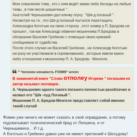
Мои сожаления тому , кто с ним ведёт какие-либо беседы на любые
темы , в том числе шашечные " .
Анатолий Чернышевич дал кличку лгуну : "Ш/к-д поганый " .
Несмотря на то , что Ш/к-д поганый пытался перетащить
Александра Коготько на свою сторону , этот номер у П. Бредова не
прошел , так как Александр обвинил мошенника П.Бредова в
обсирании Василия Гребенко с помощью своих кумовей-
сообщников от судейства .
После этого случая ни Василий Гребенко , ни Александр Коготько
ни разу не участвовали в соревнованиях , которые имели какое-
либо отношение к мошеннику П. А. Бредову - Менгеле .
” Человек-ненависть FOMIN” wrote:
отполеу
В знаменитой книге "Слово
Игореве " погаными ее
автор называл половцев .
А. Чернышевич одного такого поганого полностью разоблачил и
назвал его "Ш/к -луд Поганый ".
Мошенник П. А. Бредов-Менгеле представляет собой именно
такой случай
Фомин уже ничего не может сказать в своё оправдание, а потому
подхватывает психопатический бред от Лепшича, и от
Чернышевича... И т.д.
А Коготько и Гребенко давно уже не имеют претензий к Шклудову!