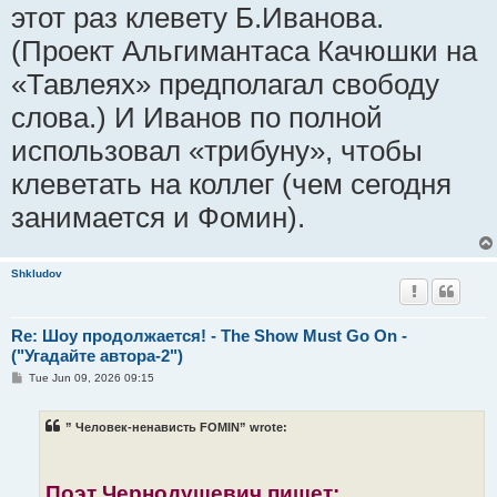
этот раз клевету Б.Иванова.
(Проект Альгимантаса Качюшки на
«Тавлеях» предполагал свободу
слова.) И Иванов по полной
использовал «трибуну», чтобы
клеветать на коллег (чем сегодня
занимается и Фомин).
Shkludov
Re: Шоу продолжается! - The Show Must Go On -
("Угадайте автора-2")
P
Tue Jun 09, 2026 09:15
o
s
t
” Человек-ненависть FOMIN” wrote:
Поэт Чернодушевич пишет: