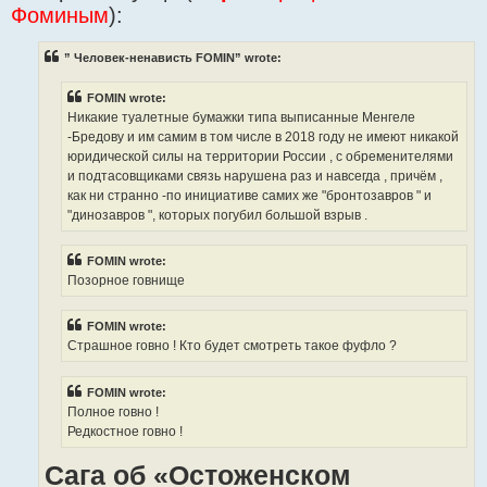
Фоминым
):
” Человек-ненависть FOMIN” wrote:
FOMIN wrote:
Никакие туалетные бумажки типа выписанные Менгеле
-Бредову и им самим в том числе в 2018 году не имеют никакой
юридической силы на территории России , с обременителями
и подтасовщиками связь нарушена раз и навсегда , причём ,
как ни странно -по инициативе самих же "бронтозавров " и
"динозавров ", которых погубил большой взрыв .
FOMIN wrote:
Позорное говнище
FOMIN wrote:
Страшное говно ! Кто будет смотреть такое фуфло ?
FOMIN wrote:
Полное говно !
Редкостное говно !
Сага об «Остоженском