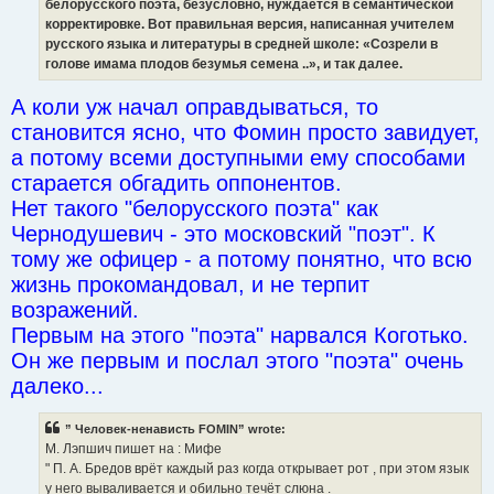
белорусского поэта, безусловно, нуждается в семантической
корректировке. Вот правильная версия, написанная учителем
русского языка и литературы в средней школе: «Созрели в
голове имама плодов безумья семена ..», и так далее.
А коли уж начал оправдываться, то
становится ясно, что Фомин просто завидует,
а потому всеми доступными ему способами
старается обгадить оппонентов.
Нет такого "белорусского поэта" как
Чернодушевич - это московский "поэт". К
тому же офицер - а потому понятно, что всю
жизнь прокомандовал, и не терпит
возражений.
Первым на этого "поэта" нарвался Коготько.
Он же первым и послал этого "поэта" очень
далеко...
” Человек-ненависть FOMIN” wrote:
М. Лэпшич пишет на : Мифе
" П. А. Бредов врёт каждый раз когда открывает рот , при этом язык
у него вываливается и обильно течёт слюна .