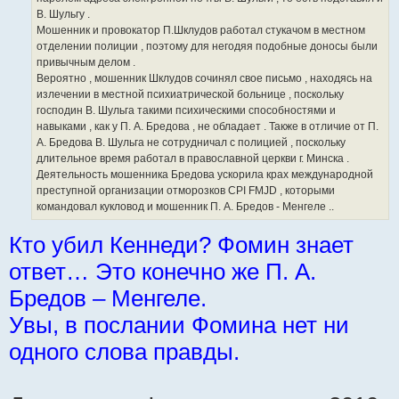
В. Шульгу .
Мошенник и провокатор П.Шклудов работал стукачом в местном
отделении полиции , поэтому для негодяя подобные доносы были
привычным делом .
Вероятно , мошенник Шклудов сочинял свое письмо , находясь на
излечении в местной психиатрической больнице , поскольку
господин В. Шульга такими психическими способностями и
навыками , как у П. А. Бредова , не обладает . Также в отличие от П.
А. Бредова В. Шульга не сотрудничал с полицией , поскольку
длительное время работал в православной церкви г. Минска .
Деятельность мошенника Бредова ускорила крах международной
преступной организации отморозков CPI FMJD , которыми
командовал кукловод и мошенник П. А. Бредов - Менгеле ..
Кто убил Кеннеди? Фомин знает
ответ… Это конечно же П. А.
Бредов – Менгеле.
Увы, в послании Фомина нет ни
одного слова правды.