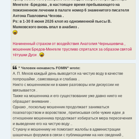
Менгеле -Бредова , в настоящее время пребывающего на
пожизненном лечении в палате номер 6 знаменитого писателя
Антона Павловича Чехова .
Ps: в 1-30 8 июня 2026 клоп из одноименной пьесы В.
Маяковского вновь впал в анабиоз .
Начиненный страхом от воздействия Анатолия Чернышевича ,
мошенник Бредов-Менгеле трусливо спрятался за образом святой
тётушки Дуси .
” Человек-ненависть FOMIN” wrote:
А. П. Мехов каждый день выводится на чистую воду в качестве
попрошайки , самозванца и слабака ..
Никто с мошенником ни в какие разговоры или дискуссии не
ввязывается .
Также на мошенника и его существование уже давно никто не
обращает внимание .
Однако , поскольку мошенник продолжает заниматься
поагиаторством и воровством , приписывая себе чужие идеи ,в
отношении мошенника продолжает избираться мера пересечения
и выведение его на чистую воду ..
Стукачу и мошеннику не помогают жалобы в администрации
шашечных форумов в связи с публикациями на них сведений ,