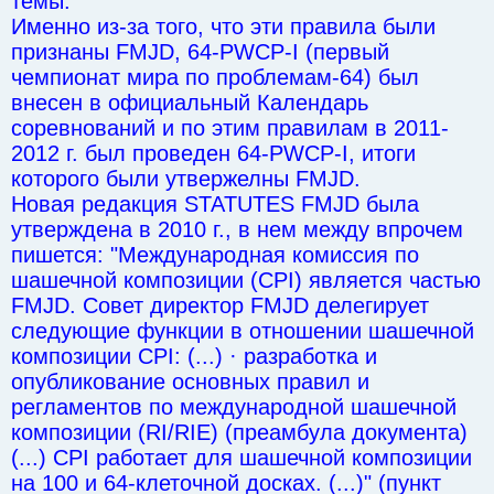
темы.
Именно из-за того, что эти правила были
признаны FMJD, 64-PWCP-I (первый
чемпионат мира по проблемам-64) был
внесен в официальный Календарь
соревнований и по этим правилам в 2011-
2012 г. был проведен 64-PWCP-I, итоги
которого были утвержелны FMJD.
Новая редакция STATUTES FMJD была
утверждена в 2010 г., в нем между впрочем
пишется: "Международная комиссия по
шашечной композиции (CPI) является частью
FMJD. Совет директор FMJD делегирует
следующие функции в отношении шашечной
композиции CPI: (...) · разработка и
опубликование основных правил и
регламентов по международной шашечной
композиции (RI/RIE) (преамбула документа)
(...) CPI работает для шашечной композиции
на 100 и 64-клеточной досках. (...)" (пункт