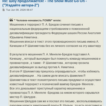
Re: Шоу продолжается! - The Show Must Go On -
("Угадайте автора-2")
P
Tue Jun 09, 2026 08:47
o
s
t
” Человек-ненависть FOMIN” wrote:
Мошенник и террорист П. А. Бредов сочинил письмо к
национальным федерациям стребованием о пожизненной
дисквалификации президента Федерации шашек России Анатолия
Юрьевича Никитина .
Мошенник вписал в текст этого провокационного письма имена А.
Качюшки и Р. Шаяхметова без их личного согласия на эту авантюру
.
В результате мошенник П. А. Менгеле-Бредов подставил А.
Качюшку ,, который вынужден был покинуть команду мошенников и
провокаторов , а также - Р. Шаяхметова , которому грозила
дисквалификация за выпад против А. Никитина .
В итоге Р. Шаяхметову пришлось оправдываться , чтобы избежать
дисквалификации . . На самом деле вписать фамилию Р.
Шаяхметова в текст психиптричого письма придумал и осуществил
известный террорист и психический вампир Бредов- Менгеле .
Все это доказывает преступный характер мошенника и
провокатора П. А. Менгеле -Бредова за ником которого скрывался
мистер П. Шклудов .
Мошенник Шклудов сам же и послал это письмо , воспользовавшись
паролем адреса электронной почты В. Шульги , то есть подставил и