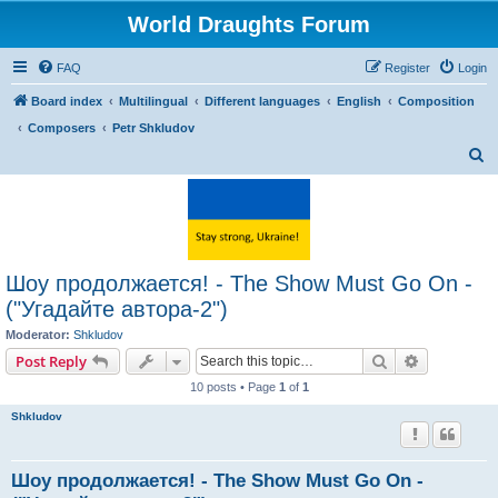
World Draughts Forum
FAQ
Register
Login
Board index
Multilingual
Different languages
English
Composition
Composers
Petr Shkludov
S
e
a
r
c
Шоу продолжается! - The Show Must Go On -
h
("Угадайте автора-2")
Moderator:
Shkludov
Search
Advanced s
Post Reply
10 posts • Page
1
of
1
Shkludov
Шоу продолжается! - The Show Must Go On -