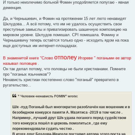
И только неизлечимо больной Фомин уподобляется попугаю - явная
деменция.
Да, и Чернышевич, и Фомин на протяжении 15 лет люто ненавидят
Шклудова... А всё потому, что им не удалось осуществить свои
преступные замыслы и приватизировать шашечную композицию на
мировом уровне. Шклудов помешал. CPI помешала. Фомину и
Чернышевичу теперь остаётся только одно - исходить ядом на пока
еще доступных им интернет-площадках.
отполеу
В знаменитой книге "Слово
Игореве " погаными ее автор
называл половцев .
Он так делал потому, что половцы не были христианами. Помните
про "поганых язычников"?
Ненависть христиан постепенно слово "поганый" превратило в
ругательство...
” Человек-ненависть FOMIN” wrote:
Ш/к -луд Поганый был многократно разоблачён как мошенник и в
безобидном конкурсе памяти А. Мазятиса -2019 в том числе .
Например , лучший друг Ш/к-удава поганого перед судейством
того конкурса пошёл в церковь помолиться , где ему
порекомендовали судить честно .
В итоге друг Брэдова-Менгеле поставил автора этого поста на