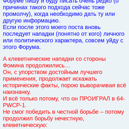
Форуме пишу и буду писать очень редко (о
причинах такого подхода сейчас тоже
промолчу), когда необходимо дать ту или
другую информацию.
Если после этого моего поста вновь
последует нападки (понятно от кого) личного
или политического характера, совсем уйду с
этого Форума.
А клеветнические нападки со стороны
Фомина продолжились…
Он, с упорством достойным лучшего
применения, продолжает искажать
исторические факты, порою выворачивая всё
наизнанку.
И всё только потому, что он ПРОИГРАЛ в 64-
PWCP-1.
Не смог победить в честной борьбе – потому
продолжил борьбу нечестную,
клеветническую: