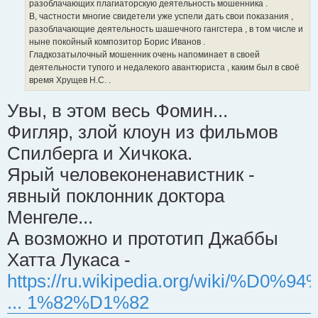
разоблачающих плагиаторскую деятельность мошенника .
В, частности многие свидетели уже успели дать свои показания ,
разоблачающие деятельность шашечного гангстера , в том числе и
ныне покойный композитор Борис Иванов .
Гладкозатылочный мошенник очень напоминает в своей
деятельности тупого и недалекого авантюриста , каким был в своё
время Хрущев Н.С. .
Увы, в этом весь Фомин...
Фигляр, злой клоун из фильмов
Спилберга и Хичкока.
Ярый человеконенавистник -
явный поклонник доктора
Менгеле...
А возможно и прототип Джаббы
Хатта Лукаса -
https://ru.wikipedia.org/wiki/%D0%9
... 1%82%D1%82