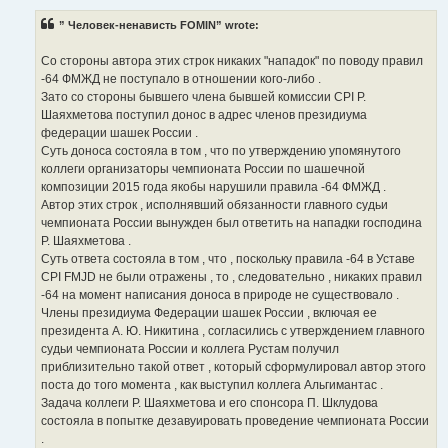
” Человек-ненависть FOMIN” wrote:
Со стороны автора этих строк никаких "нападок" по поводу правил
-64 ФМЖД не поступало в отношении кого-либо .
Зато со стороны бывшего члена бывшей комиссии CPI Р.
Шаяхметова поступил донос в адрес членов президиума
федерации шашек России .
Суть доноса состояла в том , что по утверждению упомянутого
коллеги организаторы чемпионата России по шашечной
композиции 2015 года якобы нарушили правила -64 ФМЖД .
Автор этих строк , исполнявший обязанности главного судьи
чемпионата России вынужден был ответить на нападки господина
Р. Шаяхметова .
Суть ответа состояла в том , что , поскольку правила -64 в Уставе
CPI FMJD не были отражены , то , следовательно , никаких правил
-64 на момент написания доноса в природе не существовало .
Члены президиума Федерации шашек России , включая ее
президента А. Ю. Никитина , согласились с утверждением главного
судьи чемпионата России и коллега Рустам получил
приблизительно такой ответ , который сформулировал автор этого
поста до того момента , как выступил коллега Альгимантас .
Задача коллеги Р. Шаяхметова и его спонсора П. Шклудова
состояла в попытке дезавуировать проведение чемпионата России
.