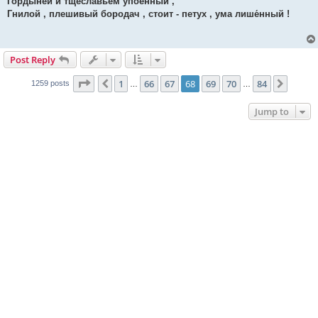
Гордыней и тщеславьем упоенный ,
Гнилой , плешивый бородач , стоит - петух , ума лише́нный !
Post Reply
Page
68
of
84
1
66
67
68
69
70
84
Previous
Next
1259 posts
…
…
Jump to