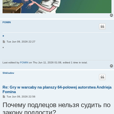
FOMIN
*
P
Tue Jun 09, 2026 22:27
o
s
*
t
Last edited by
FOMIN
on Thu Jun 11, 2026 01:08, edited 1 time in total.
Shkludov
Re: Gry w warcaby na planszy 64-polowej autorstwa Andrieja
Fomina
P
Tue Jun 09, 2026 22:56
o
Почему подлецов нельзя судить по
s
t
закону подлости?