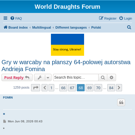
World Draughts Forum
FAQ
Register
Login
S
Board index
Multilingual
Different languages
Polski
e
a
r
c
Gry w warcaby na planszy 64-polowej autorstwa
h
Andrieja Fomina
Search
Advanced s
Post Reply
Page
68
of
84
1
66
67
68
69
70
84
Previous
Next
1259 posts
…
…
FOMIN
*
P
Mon Jun 08, 2026 00:43
o
s
*
t