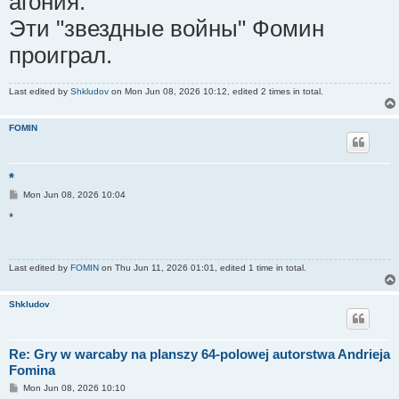
агония.
Эти "звездные войны" Фомин
проиграл.
Last edited by
Shkludov
on Mon Jun 08, 2026 10:12, edited 2 times in total.
FOMIN
*
P
Mon Jun 08, 2026 10:04
o
s
*
t
Last edited by
FOMIN
on Thu Jun 11, 2026 01:01, edited 1 time in total.
Shkludov
Re: Gry w warcaby na planszy 64-polowej autorstwa Andrieja
Fomina
P
Mon Jun 08, 2026 10:10
o