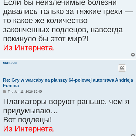
Если бы неизлечимые болезни
t
давались только за тяжкие грехи —
то какое же количество
законченных подлецов, навсегда
покинуло бы этот мир?!
Из Интернета.
Shkludov
Re: Gry w warcaby na planszy 64-polowej autorstwa Andrieja
Fomina
P
Thu Jun 11, 2026 15:45
o
Плагиаторы воруют раньше, чем я
s
t
придумываю…
Вот подлецы!
Из Интернета.