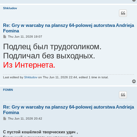
Shkludov
Re: Gry w warcaby na planszy 64-polowej autorstwa Andrieja
Fomina
P
Thu Jun 11, 2026 19:07
o
Подлец был трудоголиком.
s
t
Подличал без выходных.
Из Интернета.
Last edited by
Shkludov
on Thu Jun 11, 2026 22:44, edited 1 time in total.
FOMIN
Re: Gry w warcaby na planszy 64-polowej autorstwa Andrieja
Fomina
P
Thu Jun 11, 2026 20:42
o
s
t
С пустой кошёлкой творческих удач ,