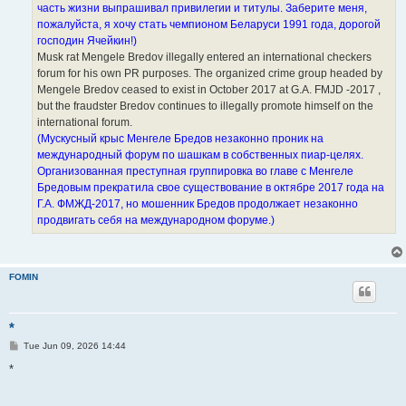
часть жизни выпрашивал привилегии и титулы. Заберите меня,
пожалуйста, я хочу стать чемпионом Беларуси 1991 года, дорогой
господин Ячейкин!)
Musk rat Mengele Bredov illegally entered an international checkers
forum for his own PR purposes. The organized crime group headed by
Mengele Bredov ceased to exist in October 2017 at G.A. FMJD -2017 ,
but the fraudster Bredov continues to illegally promote himself on the
international forum.
(Мускусный крыс Менгеле Бредов незаконно проник на
международный форум по шашкам в собственных пиар-целях.
Организованная преступная группировка во главе с Менгеле
Бредовым прекратила свое существование в октябре 2017 года на
Г.А. ФМЖД-2017, но мошенник Бредов продолжает незаконно
продвигать себя на международном форуме.)
FOMIN
*
P
Tue Jun 09, 2026 14:44
o
s
*
t