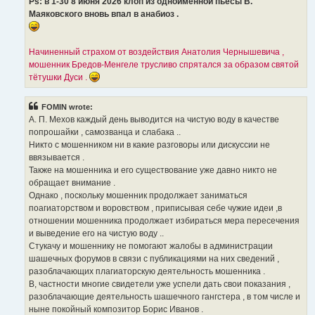
Ps: в 1-30 8 июня 2026 клоп из одноименной пьесы В.
Маяковского вновь впал в анабиоз .
Начиненный страхом от воздействия Анатолия Чернышевича ,
мошенник Бредов-Менгеле трусливо спрятался за образом святой
тётушки Дуси .
FOMIN wrote:
А. П. Мехов каждый день выводится на чистую воду в качестве
попрошайки , самозванца и слабака ..
Никто с мошенником ни в какие разговоры или дискуссии не
ввязывается .
Также на мошенника и его существование уже давно никто не
обращает внимание .
Однако , поскольку мошенник продолжает заниматься
поагиаторством и воровством , приписывая себе чужие идеи ,в
отношении мошенника продолжает избираться мера пересечения
и выведение его на чистую воду ..
Стукачу и мошеннику не помогают жалобы в администрации
шашечных форумов в связи с публикациями на них сведений ,
разоблачающих плагиаторскую деятельность мошенника .
В, частности многие свидетели уже успели дать свои показания ,
разоблачающие деятельность шашечного гангстера , в том числе и
ныне покойный композитор Борис Иванов .