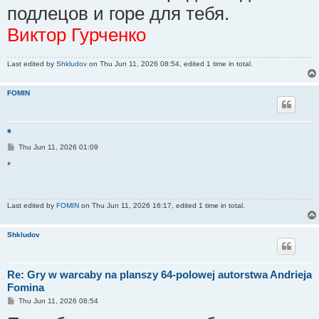
подлецов и горе для тебя.
Виктор Гурченко
Last edited by
Shkludov
on Thu Jun 11, 2026 08:54, edited 1 time in total.
FOMIN
*
P
Thu Jun 11, 2026 01:09
o
s
*
t
Last edited by
FOMIN
on Thu Jun 11, 2026 16:17, edited 1 time in total.
Shkludov
Re: Gry w warcaby na planszy 64-polowej autorstwa Andrieja
Fomina
P
Thu Jun 11, 2026 08:54
o
s