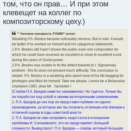
том, что он прав… И при этом
клевещет на коллег по
композиторскому цеху.)
” Человек-ненависть FOMIN” wrote:
Weakling P.A. Bredov became noticeably nervous. But in vain. It would
be better if he worked on himself and his categorical statements.
1.P.A. Bredov still hasn’t shown the public even one composition for
which he could have received an excellent or close to excellent score
during the years of Soviet power.
2.P.A. Bredov was unable to fix the defect towards to I. Signaevsky
problem : this fix does not present much difficulty. The conclusion is
simple: P.A. Bredov is a weakling who spent most of his life begging for
privileges and titles for himself. Take me please ,I wona be a Belarusian
champion-1991 ,dear Mr . Yacheikin !
(Слабак П.А. Бредов заметно занервничал. Но тщетно. Лучше бы
он поработал над собой и своими категоричными заявлениями.
1. П.А. Бредов до сих пор не представил публике ни одного
произведения, за которое мог бы получить отличную или близкую к
отличной оценку в годы советской власти.
2. П.А. Бредов не смог исправить недостаток в отношении
проблемы И. Сигнаевского: это не представляет большой
сложности. Вывод прост: П.А. Бредов — слабак, который большую