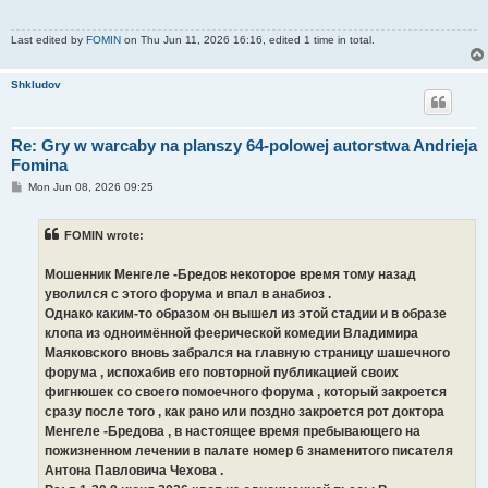
Last edited by
FOMIN
on Thu Jun 11, 2026 16:16, edited 1 time in total.
Shkludov
Re: Gry w warcaby na planszy 64-polowej autorstwa Andrieja
Fomina
P
Mon Jun 08, 2026 09:25
o
s
t
FOMIN wrote:
Мошенник Менгеле -Бредов некоторое время тому назад
уволился с этого форума и впал в анабиоз .
Однако каким-то образом он вышел из этой стадии и в образе
клопа из одноимённой феерической комедии Владимира
Маяковского вновь забрался на главную страницу шашечного
форума , испохабив его повторной публикацией своих
фигнюшек со своего помоечного форума , который закроется
сразу после того , как рано или поздно закроется рот доктора
Менгеле -Бредова , в настоящее время пребывающего на
пожизненном лечении в палате номер 6 знаменитого писателя
Антона Павловича Чехова .