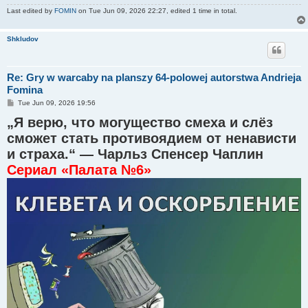
Last edited by
FOMIN
on Tue Jun 09, 2026 22:27, edited 1 time in total.
Shkludov
Re: Gry w warcaby na planszy 64-polowej autorstwa Andrieja
Fomina
P
Tue Jun 09, 2026 19:56
o
„Я верю, что могущество смеха и слёз
s
t
сможет стать противоядием от ненависти
и страха.“ — Чарльз Спенсер Чаплин
Сериал «Палата №6»