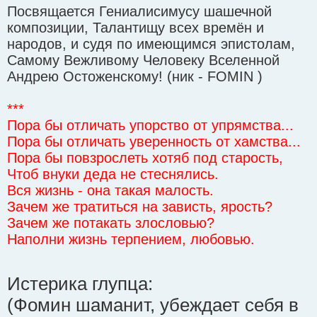
Посвящается Гениалисимусу шашечной
s
t
композиции, Талантищу всех времён и
народов, и судя по имеющимся эпистолам,
Самому Вежливому Человеку Вселенной
Андрею Остоженскому! (ник - FOMIN )
***
Пора бы отличать упорство от упрямства...
Пора бы отличать уверенность от хамства...
Пора бы повзрослеть хотяб под старость,
Чтоб внуки деда не стеснялись.
Вся жизнь - она такая малость.
Зачем же тратиться на зависть, ярость?
Зачем же потакать злословью?
Наполни жизнь терпением, любовью.
Истерика глупца:
(Фомин шаманит, убеждает себя в