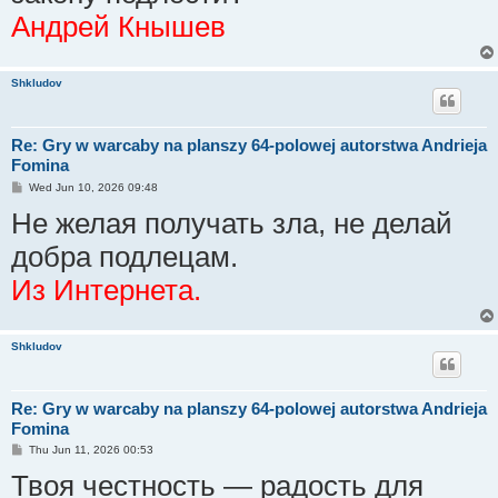
Андрей Кнышев
Shkludov
Re: Gry w warcaby na planszy 64-polowej autorstwa Andrieja
Fomina
P
Wed Jun 10, 2026 09:48
o
Не желая получать зла, не делай
s
t
добра подлецам.
Из Интернета.
Shkludov
Re: Gry w warcaby na planszy 64-polowej autorstwa Andrieja
Fomina
P
Thu Jun 11, 2026 00:53
o
Твоя честность — радость для
s
t