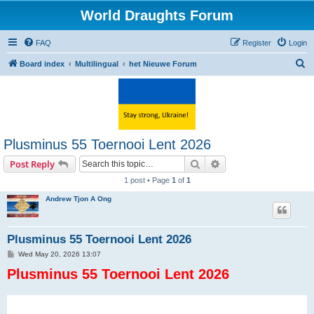
World Draughts Forum
FAQ
Register
Login
S
Board index
Multilingual
het Nieuwe Forum
e
a
r
c
Plusminus 55 Toernooi Lent 2026
h
Search
Advanced search
Post Reply
1 post • Page
1
of
1
Andrew Tjon A Ong
Plusminus 55 Toernooi Lent 2026
P
Wed May 20, 2026 13:07
o
Plusminus 55 Toernooi Lent 2026
s
t