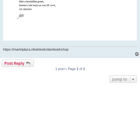
https://marktplaza.nl/winkels/damboekshop
Post Reply
1 post • Page
1
of
1
Jump to