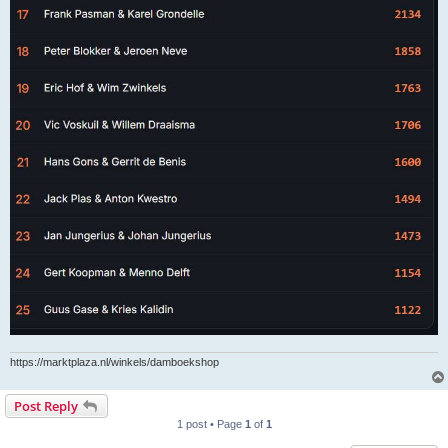
https://marktplaza.nl/winkels/damboekshop
Post Reply
1 post • Page
1
of
1