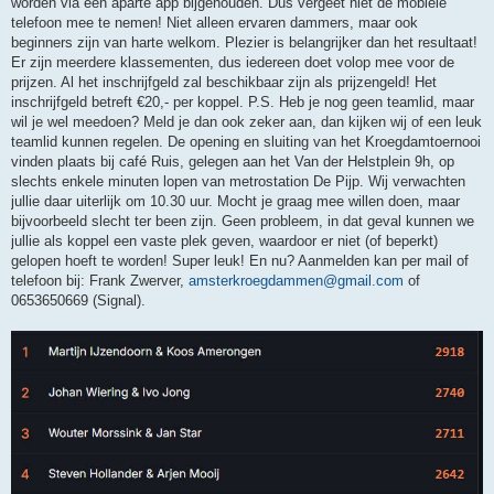
worden via een aparte app bijgehouden. Dus vergeet niet de mobiele
telefoon mee te nemen! Niet alleen ervaren dammers, maar ook
beginners zijn van harte welkom. Plezier is belangrijker dan het resultaat!
Er zijn meerdere klassementen, dus iedereen doet volop mee voor de
prijzen. Al het inschrijfgeld zal beschikbaar zijn als prijzengeld! Het
inschrijfgeld betreft €20,- per koppel. P.S. Heb je nog geen teamlid, maar
wil je wel meedoen? Meld je dan ook zeker aan, dan kijken wij of een leuk
teamlid kunnen regelen. De opening en sluiting van het Kroegdamtoernooi
vinden plaats bij café Ruis, gelegen aan het Van der Helstplein 9h, op
slechts enkele minuten lopen van metrostation De Pijp. Wij verwachten
jullie daar uiterlijk om 10.30 uur. Mocht je graag mee willen doen, maar
bijvoorbeeld slecht ter been zijn. Geen probleem, in dat geval kunnen we
jullie als koppel een vaste plek geven, waardoor er niet (of beperkt)
gelopen hoeft te worden! Super leuk! En nu? Aanmelden kan per mail of
telefoon bij: Frank Zwerver,
amsterkroegdammen@gmail.com
of
0653650669 (Signal).