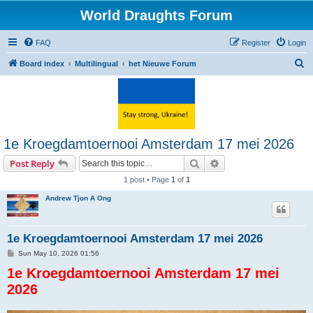
World Draughts Forum
FAQ
Register
Login
S
Board index
Multilingual
het Nieuwe Forum
e
a
r
c
1e Kroegdamtoernooi Amsterdam 17 mei 2026
h
Search
Advanced search
Post Reply
1 post • Page
1
of
1
Andrew Tjon A Ong
1e Kroegdamtoernooi Amsterdam 17 mei 2026
P
Sun May 10, 2026 01:56
o
1e Kroegdamtoernooi Amsterdam 17 mei
s
t
2026