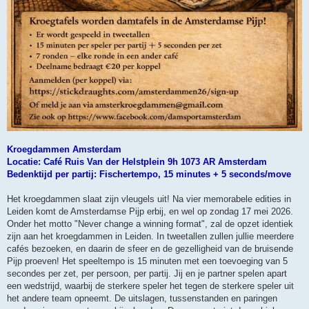
Kroegdammen Amsterdam
Locatie: Café Ruis Van der Helstplein 9h 1073 AR Amsterdam
Bedenktijd per partij: Fischertempo, 15 minutes + 5 seconds/move
Het kroegdammen slaat zijn vleugels uit! Na vier memorabele edities in
Leiden komt de Amsterdamse Pijp erbij, en wel op zondag 17 mei 2026.
Onder het motto "Never change a winning format", zal de opzet identiek
zijn aan het kroegdammen in Leiden. In tweetallen zullen jullie meerdere
cafés bezoeken, en daarin de sfeer en de gezelligheid van de bruisende
Pijp proeven! Het speeltempo is 15 minuten met een toevoeging van 5
secondes per zet, per persoon, per partij. Jij en je partner spelen apart
een wedstrijd, waarbij de sterkere speler het tegen de sterkere speler uit
het andere team opneemt. De uitslagen, tussenstanden en paringen