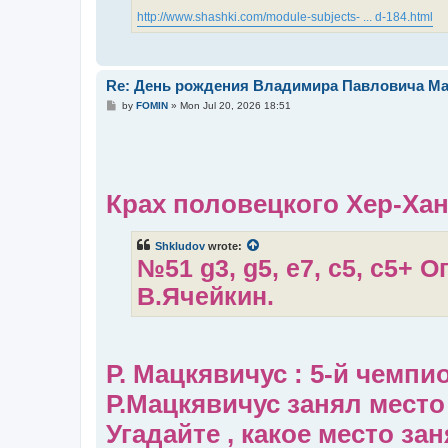
http://www.shashki.com/module-subjects- ... d-184.html
Re: День рождения Владимира Павловича Ма
P
by
FOMIN
»
Mon Jul 20, 2026 18:51
o
s
t
Крах половецкого Хер-Ха
Shkludov
wrote:
№51
g3, g5, e7, c5, c5+
В.Ячейкин.
Р. Мацкявичус : 5-й чемпио
Р.Мацкявичус занял место
Угадайте , какое место з