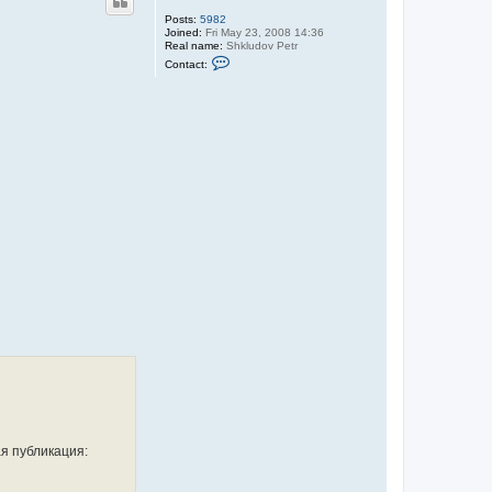
Posts:
5982
Joined:
Fri May 23, 2008 14:36
Real name:
Shkludov Petr
C
Contact:
o
n
t
a
c
t
S
h
k
l
u
d
o
v
я публикация: