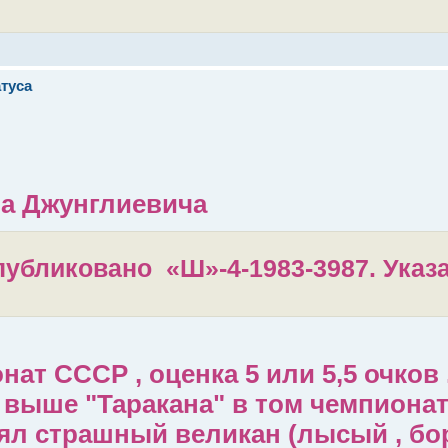
туса
на Джунглиевича
 Опубликовано «Ш»-4-1983-3987. Указ
нат СССР , оценка 5 или 5,5 очков 
 выше "Таракана" в том чемпионат
анял страшный великан (лысый , бо