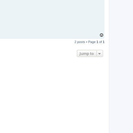
T
o
2 posts • Page
1
of
1
p
Jump to