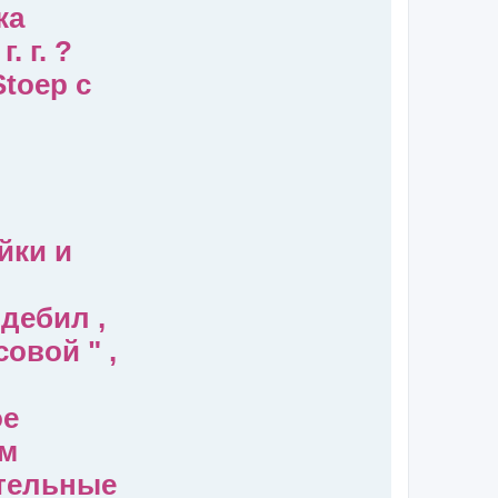
ка
 г. ?
Stoep с
йки и
дебил ,
овой " ,
ое
ом
ительные