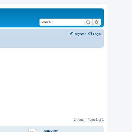
Search
Advanced search
Register
Login
2 posts • Page
1
of
1
Shkludov