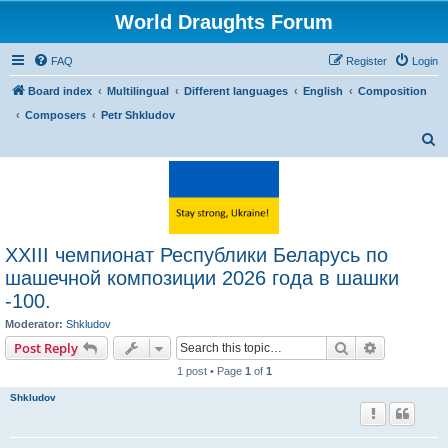
World Draughts Forum
FAQ
Register
Login
Board index
Multilingual
Different languages
English
Composition
Composers
Petr Shkludov
S
e
a
r
c
XXIII чемпионат Республики Беларусь по
h
шашечной композиции 2026 года в шашки
-100.
Moderator:
Shkludov
Search
Advanced s
Post Reply
1 post • Page
1
of
1
Shkludov