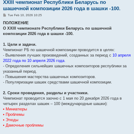
XXIII чемпионат Республики Беларусь по
шашечной композиции 2026 года в шашки -100.
P
Tue Feb 10, 2026 10:25
o
s
ПОЛОЖЕНИЕ
t
О XXIII чемпионате Республики Беларусь по шашечной
композиции 2026 года в шашки -100.
1. Цели и задачи.
Чемпионат РБ по шашечной композиции проводится в целях:
- Выявления лучших произведений, созданных за период с
10 апреля
2022 года по 10 апреля 2026 года.
- Определения сильнейших шашечных композиторов республики за
указанный период.
- Повышения мастерства шашечных композиторов.
- Популяризации шашек средствами шашечной композиции.
2. Сроки проведения, разделы и участники.
Чемпионат проводится заочно с 1 мая по 20 декабря 2026 года в
четырех разделах шашек – 100 (международные шашки):
• Миниатюры
• Проблемы
• Этюды
• Дамочные проблемы