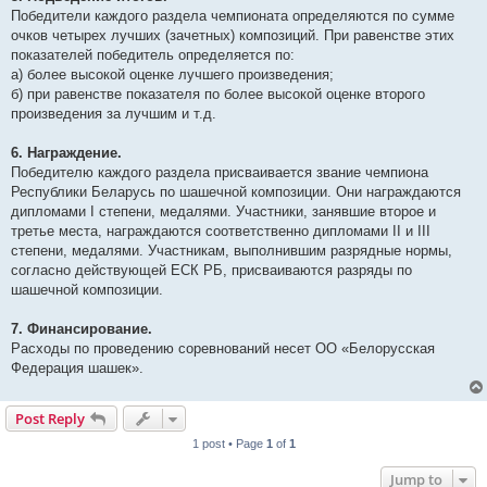
Победители каждого раздела чемпионата определяются по сумме
очков четырех лучших (зачетных) композиций. При равенстве этих
показателей победитель определяется по:
а) более высокой оценке лучшего произведения;
б) при равенстве показателя по более высокой оценке второго
произведения за лучшим и т.д.
6. Награждение.
Победителю каждого раздела присваивается звание чемпиона
Республики Беларусь по шашечной композиции. Они награждаются
дипломами I степени, медалями. Участники, занявшие второе и
третье места, награждаются соответственно дипломами II и III
степени, медалями. Участникам, выполнившим разрядные нормы,
согласно действующей ЕСК РБ, присваиваются разряды по
шашечной композиции.
7. Финансирование.
Расходы по проведению соревнований несет ОО «Белорусская
Федерация шашек».
Post Reply
1 post • Page
1
of
1
Jump to