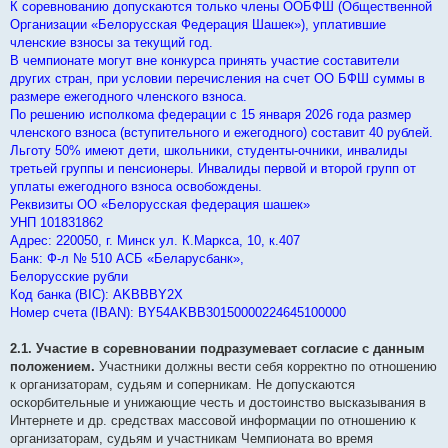
К соревнованию допускаются только члены ООБФШ (Общественной
Организации «Белорусская Федерация Шашек»), уплатившие
членские взносы за текущий год.
В чемпионате могут вне конкурса принять участие составители
других стран, при условии перечисления на счет ОО БФШ суммы в
размере ежегодного членского взноса.
По решению исполкома федерации с 15 января 2026 года размер
членского взноса (вступительного и ежегодного) составит 40 рублей.
Льготу 50% имеют дети, школьники, студенты-очники, инвалиды
третьей группы и пенсионеры. Инвалиды первой и второй групп от
уплаты ежегодного взноса освобождены.
Реквизиты ОО «Белорусская федерация шашек»
УНП 101831862
Адрес: 220050, г. Минск ул. К.Маркса, 10, к.407
Банк: Ф-л № 510 АСБ «Беларусбанк»,
Белорусские рубли
Код банка (BIC): AKBBBY2Х
Номер счета (IBAN): BY54AKBB30150000224645100000
2.1. Участие в соревновании подразумевает согласие с данным
положением.
Участники должны вести себя корректно по отношению
к организаторам, судьям и соперникам. Не допускаются
оскорбительные и унижающие честь и достоинство высказывания в
Интернете и др. средствах массовой информации по отношению к
организаторам, судьям и участникам Чемпионата во время