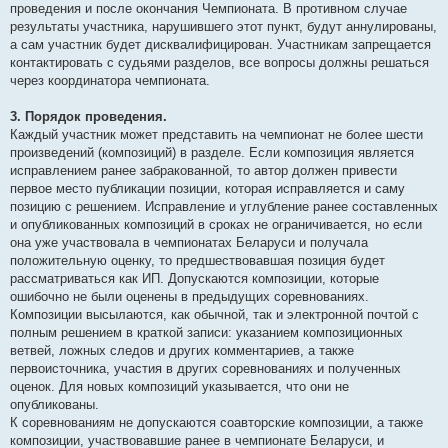
проведения и после окончания Чемпионата. В противном случае
результаты участника, нарушившего этот пункт, будут аннулированы,
а сам участник будет дисквалифицирован. Участникам запрещается
контактировать с судьями разделов, все вопросы должны решаться
через координатора чемпионата.
3. Порядок проведения.
Каждый участник может представить на чемпионат не более шести
произведений (композиций) в разделе. Если композиция является
исправлением ранее забракованной, то автор должен привести
первое место публикации позиции, которая исправляется и саму
позицию с решением. Исправление и углубление ранее составленных
и опубликованных композиций в сроках не ограничивается, но если
она уже участвовала в чемпионатах Беларуси и получала
положительную оценку, то предшествовавшая позиция будет
рассматриваться как ИП. Допускаются композиции, которые
ошибочно не были оценены в предыдущих соревнованиях.
Композиции высылаются, как обычной, так и электронной почтой с
полным решением в краткой записи: указанием композиционных
ветвей, ложных следов и других комментариев, а также
первоисточника, участия в других соревнованиях и полученных
оценок. Для новых композиций указывается, что они не
опубликованы.
К соревнованиям не допускаются соавторские композиции, а также
композиции, участвовавшие ранее в чемпионате Беларуси, и