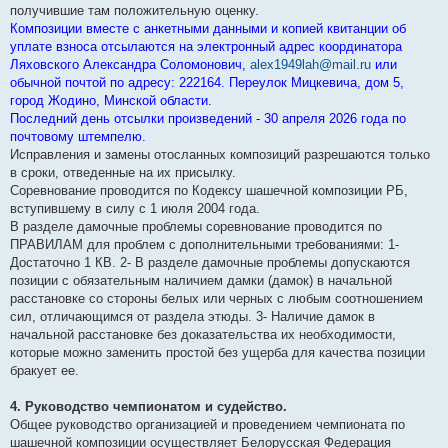
получившие там положительную оценку.
Композиции вместе с анкетными данными и копией квитанции об
уплате взноса отсылаются на электронный адрес координатора
Ляховского Александра Соломонович,
alex1949lah@mail.ru
или
обычной почтой по адресу: 222164. Переулок Мицкевича, дом 5,
город Жодино, Минской области.
Последний день отсылки произведений - 30 апреля 2026 года по
почтовому штемпелю.
Исправления и замены отосланных композиций разрешаются только
в сроки, отведенные на их присылку.
Соревнование проводится по Кодексу шашечной композиции РБ,
вступившему в силу с 1 июля 2004 года.
В разделе дамочные проблемы соревнование проводится по
ПРАВИЛАМ для проблем с дополнительными требованиями: 1-
Достаточно 1 КВ. 2- В разделе дамочные проблемы допускаются
позиции с обязательным наличием дамки (дамок) в начальной
расстановке со стороны белых или черных с любым соотношением
сил, отличающимся от раздела этюды. 3- Наличие дамок в
начальной расстановке без доказательства их необходимости,
которые можно заменить простой без ущерба для качества позиции
бракует ее.
4. Руководство чемпионатом и судейство.
Общее руководство организацией и проведением чемпионата по
шашечной композиции осуществляет Белорусская Федерация