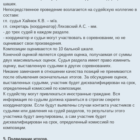
шашек.
Непосредственное проведение возлагается на судейскую коллегию в
составе:
гл. судья Хайнюк К.В. – м/a.
гл. секретарь (координатор) Ляховский А.С. - мм.
- до трех судей в каждом разделе.
- координатор и судьи могут участвовать в соревновании, но не
оценивают свои произведения.
Композиции оцениваются по 10 бальной шкале.
Конечной оценкой является средняя оценка, получаемая от суммы
двух максимальных оценок. Судья раздела имеет право изменить
оценку, выставленную судьями в других соревнованиях.
Никакие замечания в отношении качества позиций не принимаются
после объявления окончательных итогов. За обсуждение оценок,
выставленных судьями, участник будет дисквалифицирован на срок,
определенный комиссией по композиции.
К судейству могут привлекаться иностранные граждане. Вся
информация по судьям должна храниться в строгом секрете
координатором. Если будут выявлены случаи контакта участников с
судьями или давления на судей разделов, то результаты этого
участника будут аннулированы, а сам участник будет
дисквалифицирован на срок, определенный комиссией по
композиции.
5. Подведение итогов.