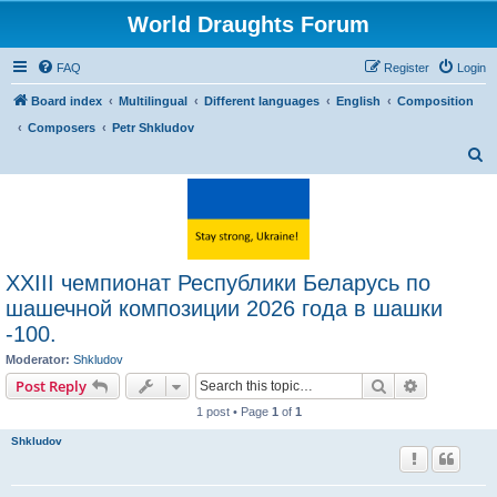
World Draughts Forum
FAQ
Register
Login
Board index
Multilingual
Different languages
English
Composition
Composers
Petr Shkludov
S
e
a
r
c
XXIII чемпионат Республики Беларусь по
h
шашечной композиции 2026 года в шашки
-100.
Moderator:
Shkludov
Search
Advanced s
Post Reply
1 post • Page
1
of
1
Shkludov