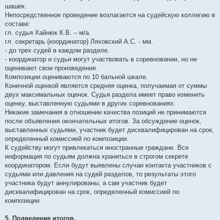
шашек.
Непосредственное проведение возлагается на судейскую коллегию в
составе:
гл. судья Хайнюк К.В. – м/a.
гл. секретарь (координатор) Ляховский А.С. - мм.
- до трех судей в каждом разделе.
- координатор и судьи могут участвовать в соревновании, но не
оценивают свои произведения.
Композиции оцениваются по 10 бальной шкале.
Конечной оценкой является средняя оценка, получаемая от суммы
двух максимальных оценок. Судья раздела имеет право изменить
оценку, выставленную судьями в других соревнованиях.
Никакие замечания в отношении качества позиций не принимаются
после объявления окончательных итогов. За обсуждение оценок,
выставленных судьями, участник будет дисквалифицирован на срок,
определенный комиссией по композиции.
К судейству могут привлекаться иностранные граждане. Вся
информация по судьям должна храниться в строгом секрете
координатором. Если будут выявлены случаи контакта участников с
судьями или давления на судей разделов, то результаты этого
участника будут аннулированы, а сам участник будет
дисквалифицирован на срок, определенный комиссией по
композиции.
5. Подведение итогов.