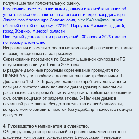
получившие там положительную оценку.
Композиции вместе с анкетными данными и копией квитанции об
уплате взноса отсылаются на электронный адрес координатора
Ляховского Александра Соломонович,
alex1949lah@mail.ru
или
обычной почтой по адресу: 222164. Переулок Мицкевича, дом 5,
город Жодино, Минской области.
Последний день отсылки произведений - 30 апреля 2026 года по
почтовому штемпелю.
Исправления и замены отосланных композиций разрешаются только
в сроки, отведенные на их присылку.
Соревнование проводится по Кодексу шашечной композиции РБ,
вступившему в силу с 1 июля 2004 года.
В разделе дамочные проблемы соревнование проводится по
ПРАВИЛАМ для проблем с дополнительными требованиями: 1-
Достаточно 1 КВ. 2- В разделе дамочные проблемы допускаются
позиции с обязательным наличием дамки (дамок) в начальной
расстановке со стороны белых или черных с любым соотношением
сил, отличающимся от раздела этюды. 3- Наличие дамок в
начальной расстановке без доказательства их необходимости,
которые можно заменить простой без ущерба для качества позиции
бракует ее.
4. Руководство чемпионатом и судейство.
Общее руководство организацией и проведением чемпионата по
шашечной композиции осуществляет Белорусская Федерация