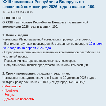
XXIII чемпионат Республики Беларусь по
шашечной композиции 2026 года в шашки -100.
P
Tue Feb 10, 2026 10:25
o
s
ПОЛОЖЕНИЕ
t
О XXIII чемпионате Республики Беларусь по шашечной
композиции 2026 года в шашки -100.
1. Цели и задачи.
Чемпионат РБ по шашечной композиции проводится в целях:
- Выявления лучших произведений, созданных за период с
10 апреля
2022 года по 10 апреля 2026 года.
- Определения сильнейших шашечных композиторов республики за
указанный период.
- Повышения мастерства шашечных композиторов.
- Популяризации шашек средствами шашечной композиции.
2. Сроки проведения, разделы и участники.
Чемпионат проводится заочно с 1 мая по 20 декабря 2026 года в
четырех разделах шашек – 100 (международные шашки):
• Миниатюры
• Проблемы
• Этюды
• Дамочные проблемы