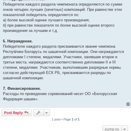
Победители каждого раздела чемпионата определяются по сумме
очков четырех лучших (зачетных) композиций. При равенстве этих
показателей победитель определяется по:
а) более высокой оценке лучшего произведения;
б) при равенстве показателя по более высокой оценке второго
произведения за лучшим и т.д.
6. Награждение.
Победителю каждого раздела присваивается звание чемпиона
Республики Беларусь по шашечной композиции. Они награждаются
дипломами I степени, медалями. Участники, занявшие второе и
третье места, награждаются соответственно дипломами II и III
степени, медалями. Участникам, выполнившим разрядные нормы,
согласно действующей ЕСК РБ, присваиваются разряды по
шашечной композиции.
7. Финансирование.
Расходы по проведению соревнований несет ОО «Белорусская
Федерация шашек».
Post Reply
1 post • Page
1
of
1
Jump to