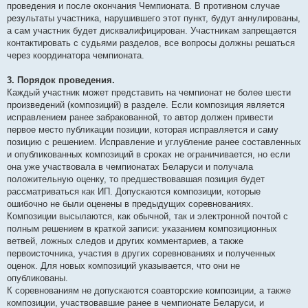
проведения и после окончания Чемпионата. В противном случае
результаты участника, нарушившего этот пункт, будут аннулированы,
а сам участник будет дисквалифицирован. Участникам запрещается
контактировать с судьями разделов, все вопросы должны решаться
через координатора чемпионата.
3. Порядок проведения.
Каждый участник может представить на чемпионат не более шести
произведений (композиций) в разделе. Если композиция является
исправлением ранее забракованной, то автор должен привести
первое место публикации позиции, которая исправляется и саму
позицию с решением. Исправление и углубление ранее составленных
и опубликованных композиций в сроках не ограничивается, но если
она уже участвовала в чемпионатах Беларуси и получала
положительную оценку, то предшествовавшая позиция будет
рассматриваться как ИП. Допускаются композиции, которые
ошибочно не были оценены в предыдущих соревнованиях.
Композиции высылаются, как обычной, так и электронной почтой с
полным решением в краткой записи: указанием композиционных
ветвей, ложных следов и других комментариев, а также
первоисточника, участия в других соревнованиях и полученных
оценок. Для новых композиций указывается, что они не
опубликованы.
К соревнованиям не допускаются соавторские композиции, а также
композиции, участвовавшие ранее в чемпионате Беларуси, и