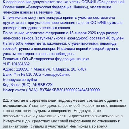
К соревнованию допускаются только члены ООБФШ (Общественной
Организации «Белорусская Федерация Шашек»), уплатившие
членские взносы за текущий год.
В чемпионате могут вне конкурса принять участие составители
других стран, при условии перечисления на счет ОО БФШ суммы в
размере ежегодного членского взноса.
По решению исполкома федерации с 15 января 2026 года размер
членского взноса (вступительного и ежегодного) составит 40 рублей.
Льготу 50% имеют дети, школьники, студенты-очники, инвалиды
третьей группы и пенсионеры. Инвалиды первой и второй групп от
уплаты ежегодного взноса освобождены.
Реквизиты ОО «Белорусская федерация шашек»
УНП 101831862
Адрес: 220050, г. Минск ул. К.Маркса, 10, к.407
Банк: Ф-л № 510 АСБ «Беларусбанк»,
Белорусские рубли
Код банка (BIC): AKBBBY2Х
Номер счета (IBAN): BY54AKBB30150000224645100000
2.1. Участие в соревновании подразумевает согласие с данным
положением.
Участники должны вести себя корректно по отношению
к организаторам, судьям и соперникам. Не допускаются
оскорбительные и унижающие честь и достоинство высказывания в
Интернете и др. средствах массовой информации по отношению к
организаторам, судьям и участникам Чемпионата во время