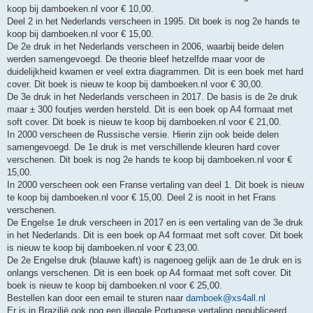
koop bij damboeken.nl voor € 10,00.
Deel 2 in het Nederlands verscheen in 1995. Dit boek is nog 2e hands te
koop bij damboeken.nl voor € 15,00.
De 2e druk in het Nederlands verscheen in 2006, waarbij beide delen
werden samengevoegd. De theorie bleef hetzelfde maar voor de
duidelijkheid kwamen er veel extra diagrammen. Dit is een boek met hard
cover. Dit boek is nieuw te koop bij damboeken.nl voor € 30,00.
De 3e druk in het Nederlands verscheen in 2017. De basis is de 2e druk
maar ± 300 foutjes werden hersteld. Dit is een boek op A4 formaat met
soft cover. Dit boek is nieuw te koop bij damboeken.nl voor € 21,00.
In 2000 verscheen de Russische versie. Hierin zijn ook beide delen
samengevoegd. De 1e druk is met verschillende kleuren hard cover
verschenen. Dit boek is nog 2e hands te koop bij damboeken.nl voor €
15,00.
In 2000 verscheen ook een Franse vertaling van deel 1. Dit boek is nieuw
te koop bij damboeken.nl voor € 15,00. Deel 2 is nooit in het Frans
verschenen.
De Engelse 1e druk verscheen in 2017 en is een vertaling van de 3e druk
in het Nederlands. Dit is een boek op A4 formaat met soft cover. Dit boek
is nieuw te koop bij damboeken.nl voor € 23,00.
De 2e Engelse druk (blauwe kaft) is nagenoeg gelijk aan de 1e druk en is
onlangs verschenen. Dit is een boek op A4 formaat met soft cover. Dit
boek is nieuw te koop bij damboeken.nl voor € 25,00.
Bestellen kan door een email te sturen naar
damboek@xs4all.nl
Er is in Brazilië ook nog een illegale Portugese vertaling gepubliceerd.