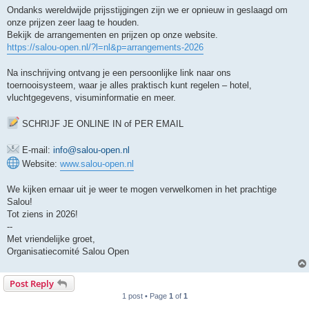
Ondanks wereldwijde prijsstijgingen zijn we er opnieuw in geslaagd om
onze prijzen zeer laag te houden.
Bekijk de arrangementen en prijzen op onze website.
https://salou-open.nl/?l=nl&p=arrangements-2026
Na inschrijving ontvang je een persoonlijke link naar ons
toernooisysteem, waar je alles praktisch kunt regelen – hotel,
vluchtgegevens, visuminformatie en meer.
SCHRIJF JE ONLINE IN of PER EMAIL
E-mail:
info@salou-open.nl
Website:
www.salou-open.nl
We kijken ernaar uit je weer te mogen verwelkomen in het prachtige
Salou!
Tot ziens in 2026!
--
Met vriendelijke groet,
Organisatiecomité Salou Open
Post Reply
1 post • Page
1
of
1