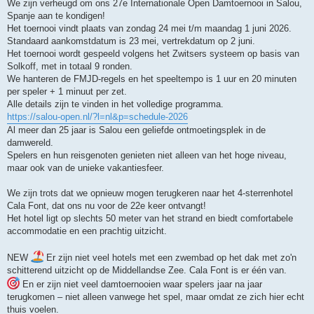
We zijn verheugd om ons 27e Internationale Open Damtoernooi in Salou,
Spanje aan te kondigen!
Het toernooi vindt plaats van zondag 24 mei t/m maandag 1 juni 2026.
Standaard aankomstdatum is 23 mei, vertrekdatum op 2 juni.
Het toernooi wordt gespeeld volgens het Zwitsers systeem op basis van
Solkoff, met in totaal 9 ronden.
We hanteren de FMJD-regels en het speeltempo is 1 uur en 20 minuten
per speler + 1 minuut per zet.
Alle details zijn te vinden in het volledige programma.
https://salou-open.nl/?l=nl&p=schedule-2026
Al meer dan 25 jaar is Salou een geliefde ontmoetingsplek in de
damwereld.
Spelers en hun reisgenoten genieten niet alleen van het hoge niveau,
maar ook van de unieke vakantiesfeer.
We zijn trots dat we opnieuw mogen terugkeren naar het 4-sterrenhotel
Cala Font, dat ons nu voor de 22e keer ontvangt!
Het hotel ligt op slechts 50 meter van het strand en biedt comfortabele
accommodatie en een prachtig uitzicht.
NEW
Er zijn niet veel hotels met een zwembad op het dak met zo'n
schitterend uitzicht op de Middellandse Zee. Cala Font is er één van.
En er zijn niet veel damtoernooien waar spelers jaar na jaar
terugkomen – niet alleen vanwege het spel, maar omdat ze zich hier echt
thuis voelen.