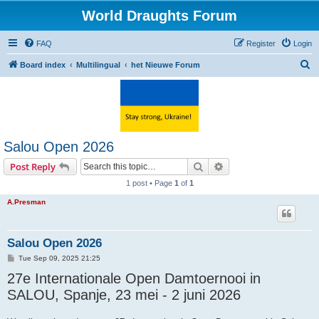
World Draughts Forum
FAQ
Register
Login
S
Board index
Multilingual
het Nieuwe Forum
e
a
r
c
Salou Open 2026
h
Search
Advanced search
Post Reply
1 post • Page
1
of
1
A.Presman
Salou Open 2026
P
Tue Sep 09, 2025 21:25
o
27e Internationale Open Damtoernooi in
s
t
SALOU, Spanje, 23 mei - 2 juni 2026