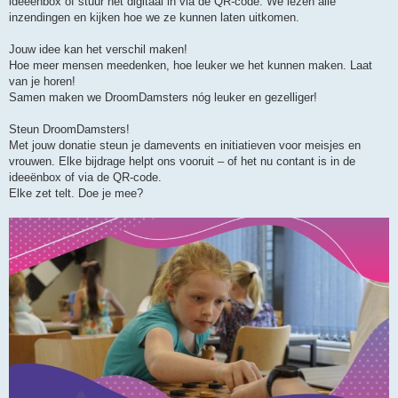
ideeënbox of stuur het digitaal in via de QR-code. We lezen alle
inzendingen en kijken hoe we ze kunnen laten uitkomen.
Jouw idee kan het verschil maken!
Hoe meer mensen meedenken, hoe leuker we het kunnen maken. Laat
van je horen!
Samen maken we DroomDamsters nóg leuker en gezelliger!
Steun DroomDamsters!
Met jouw donatie steun je damevents en initiatieven voor meisjes en
vrouwen. Elke bijdrage helpt ons vooruit – of het nu contant is in de
ideeënbox of via de QR-code.
Elke zet telt. Doe je mee?