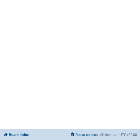
Board index
Delete cookies
All times are
UTC+02:00