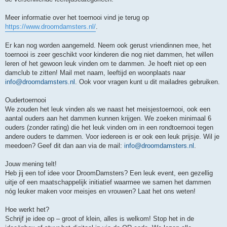
Meer informatie over het toernooi vind je terug op
https://www.droomdamsters.nl/
.
Er kan nog worden aangemeld. Neem ook gerust vriendinnen mee, het
toernooi is zeer geschikt voor kinderen die nog niet dammen, het willen
leren of het gewoon leuk vinden om te dammen. Je hoeft niet op een
damclub te zitten! Mail met naam, leeftijd en woonplaats naar
info@droomdamsters.nl
. Ook voor vragen kunt u dit mailadres gebruiken.
Oudertoernooi
We zouden het leuk vinden als we naast het meisjestoernooi, ook een
aantal ouders aan het dammen kunnen krijgen. We zoeken minimaal 6
ouders (zonder rating) die het leuk vinden om in een rondtoernooi tegen
andere ouders te dammen. Voor iedereen is er ook een leuk prijsje. Wil je
meedoen? Geef dit dan aan via de mail:
info@droomdamsters.nl
.
Jouw mening telt!
Heb jij een tof idee voor DroomDamsters? Een leuk event, een gezellig
uitje of een maatschappelijk initiatief waarmee we samen het dammen
nóg leuker maken voor meisjes en vrouwen? Laat het ons weten!
Hoe werkt het?
Schrijf je idee op – groot of klein, alles is welkom! Stop het in de