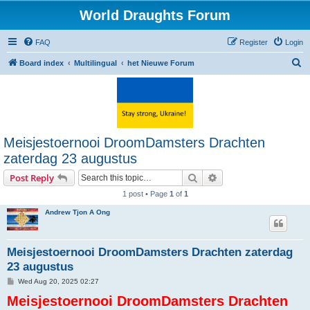
World Draughts Forum
FAQ
Register
Login
S
Board index
Multilingual
het Nieuwe Forum
e
a
r
c
Meisjestoernooi DroomDamsters Drachten
h
zaterdag 23 augustus
Search
Advanced search
Post Reply
1 post • Page
1
of
1
Andrew Tjon A Ong
Meisjestoernooi DroomDamsters Drachten zaterdag
23 augustus
P
Wed Aug 20, 2025 02:27
o
Meisjestoernooi DroomDamsters Drachten
s
t