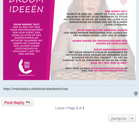
https://marktplaza.nl/winkels/damboekshop
Post Reply
1 post • Page
1
of
1
Jump to