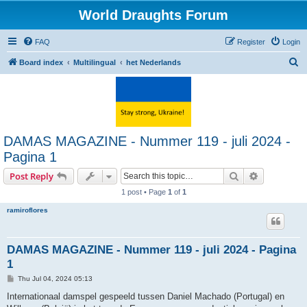
World Draughts Forum
FAQ
Register
Login
S
Board index
Multilingual
het Nederlands
e
a
r
c
DAMAS MAGAZINE - Nummer 119 - juli 2024 -
h
Pagina 1
Search
Advanced s
Post Reply
1 post • Page
1
of
1
ramiroflores
DAMAS MAGAZINE - Nummer 119 - juli 2024 - Pagina
1
P
Thu Jul 04, 2024 05:13
o
s
Internationaal damspel gespeeld tussen Daniel Machado (Portugal) en
t