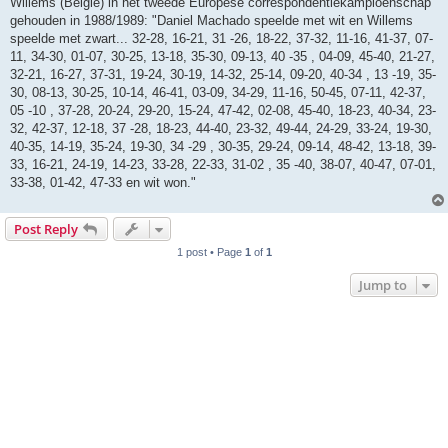
Willems (België) in het tweede Europese correspondentiekampioenschap
gehouden in 1988/1989: "Daniel Machado speelde met wit en Willems
speelde met zwart... 32-28, 16-21, 31 -26, 18-22, 37-32, 11-16, 41-37, 07-
11, 34-30, 01-07, 30-25, 13-18, 35-30, 09-13, 40 -35 , 04-09, 45-40, 21-27,
32-21, 16-27, 37-31, 19-24, 30-19, 14-32, 25-14, 09-20, 40-34 , 13 -19, 35-
30, 08-13, 30-25, 10-14, 46-41, 03-09, 34-29, 11-16, 50-45, 07-11, 42-37,
05 -10 , 37-28, 20-24, 29-20, 15-24, 47-42, 02-08, 45-40, 18-23, 40-34, 23-
32, 42-37, 12-18, 37 -28, 18-23, 44-40, 23-32, 49-44, 24-29, 33-24, 19-30,
40-35, 14-19, 35-24, 19-30, 34 -29 , 30-35, 29-24, 09-14, 48-42, 13-18, 39-
33, 16-21, 24-19, 14-23, 33-28, 22-33, 31-02 , 35 -40, 38-07, 40-47, 07-01,
33-38, 01-42, 47-33 en wit won."
Post Reply
1 post • Page
1
of
1
Jump to