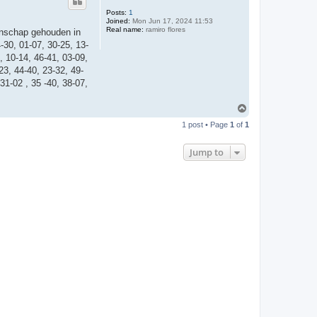
Posts:
1
Joined:
Mon Jun 17, 2024 11:53
Real name:
ramiro flores
enschap gehouden in
-30, 01-07, 30-25, 13-
, 10-14, 46-41, 03-09,
23, 44-40, 23-32, 49-
31-02 , 35 -40, 38-07,
T
o
1 post • Page
1
of
1
p
Jump to