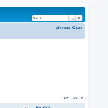
Search
Advanced search
Register
Login
1 post • Page
1
of
1
ramiroflores