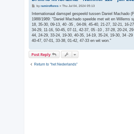
P
by
ramiroflores
»
Thu Jul 04, 2024 05:13
o
s
Internationaal damspel gespeeld tussen Daniel Machado (
t
1988/1989: "Daniel Machado speelde met wit en Willems spee
18, 35-30, 09-13, 40 -35 , 04-09, 45-40, 21-27, 32-21, 16-27
34-29, 11-16, 50-45, 07-11, 42-37, 05 -10 , 37-28, 20-24, 29
44, 24-29, 33-24, 19-30, 40-35, 14-19, 35-24, 19-30, 34 -29 
40-47, 07-01, 33-38, 01-42, 47-33 en wit won."
Post Reply
Return to “het Nederlands”